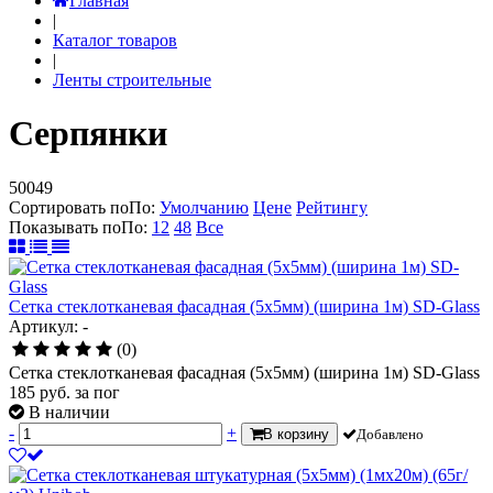
Главная
|
Каталог товаров
|
Ленты строительные
Серпянки
50049
Сортировать по
По
:
Умолчанию
Цене
Рейтингу
Показывать по
По
:
12
48
Все
Сетка стеклотканевая фасадная (5х5мм) (ширина 1м) SD-Glass
Артикул: -
(0)
Сетка стеклотканевая фасадная (5х5мм) (ширина 1м) SD-Glass
185
руб.
за пог
В наличии
-
+
В корзину
Добавлено