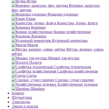
Ведра
Веревки, шпагаты,
фал, шнуры
Вешалки одежные
Ерши
Канистры, бочки, фляги
Коврики
Ковши хозяйственные
Корзины
Кухонный инвентарь
Марля
Метлы, веники, совки,
щётки
Мешки для мусора
Пологи
Салфетка техническая
Салфетка хозяйственная
Свеча
Спички, сухое горючее
Хозяйственные тележки
Швабры
Цемент
Штукатурка
Электроды
Эмали и краски