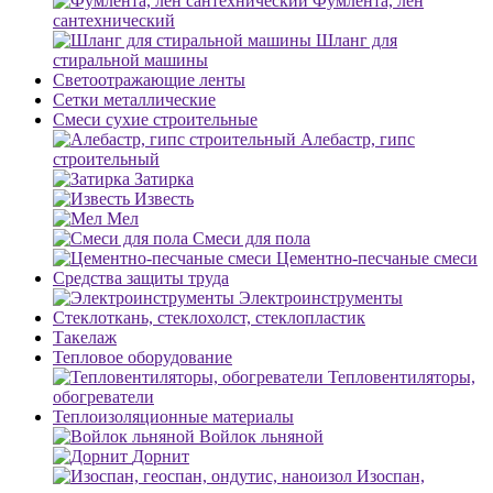
Фумлента, лен
сантехнический
Шланг для
стиральной машины
Светоотражающие ленты
Сетки металлические
Смеси сухие строительные
Алебастр, гипс
строительный
Затирка
Известь
Мел
Смеси для пола
Цементно-песчаные смеси
Средства защиты труда
Электроинструменты
Стеклоткань, стеклохолст, стеклопластик
Такелаж
Тепловое оборудование
Тепловентиляторы,
обогреватели
Теплоизоляционные материалы
Войлок льняной
Дорнит
Изоспан,