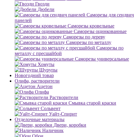
Гвозди
Дюбели
Саморезы для сендвич
панелей
Саморезы кровельные
Саморезы оцинкованные
Саморезы по дереву
Саморезы по металлу
Саморезы по
металлу с пресшайбой
Саморезы универсальные
Хомуты
Шурупы
Новогодний товар
Олифа, растворители
Ацетон
Олифа
Растворители
Смывка старой краски
Сольвент
Уайт-Спирит
Отделочные материалы
Двери, коробки
Наличник
Обои