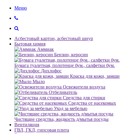
Меню
Асбестовый картон, асбестовый шнур
Бытовая химия
Аммиак
Бензин, керосин
Бумага туалетная, полотенце бум., салфетки бум.
Дихлофос
Краска для кожи, замши
Мыло
Освежители воздуха
Отбеливатель
Средства для стирки
Средства от насекомых
Уход за мебелью
Чистящие средства, жидкость д/мытья посуды
Вентиляция
ГВЛ, ГКЛ, гипсовая плита