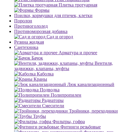
Плитка тротуарная
Формы
Поилки, кормушки для птичек, клетки
Поролон
Противогололед
Противоморозная добавка
Сад и огород
Резина жидкая
Сантехника
Арматура и прочее
Бачок
Вентиля,
задвижки, клапаны, муфты
Каболка
Краны
Люк канализационный
Подводка
Полипропилен
Радиаторы
Смесители
Тройники, переходники
Трубы
Фильтры, гофра
Фитинги резьбовые