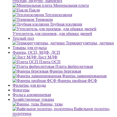
геоспан, ондутис, наноизол
Минеральная плита
Пакля
Теплоизоляция
Термоком
Трубная изоляция
Утеплитель для проемов, для обивки дверей
Теплый пол
Терморегуляторы, датчики
Товары для отдыха
Фанера, ОСП, МДФ, ДСП
Лист МДФ
Плита ОСП
Плита фибролитовая
Фанера березовая
Фанера ламинированная
Фанера хвойная ФСФ
Фильтры для воды
Флюгеры
Фольга алюминиевая
Хозяйственные товары
Ванны, тазы
Вафельное полотно,
полотенца