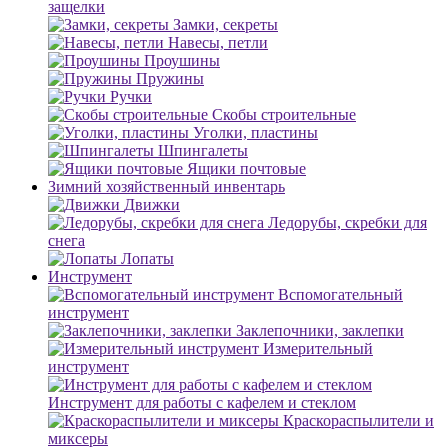
защелки
Замки, секреты
Навесы, петли
Проушины
Пружины
Ручки
Скобы строительные
Уголки, пластины
Шпингалеты
Ящики почтовые
Зимний хозяйственный инвентарь
Движки
Ледорубы, скребки для
снега
Лопаты
Инструмент
Вспомогательный
инструмент
Заклепочники, заклепки
Измерительный
инструмент
Инструмент для работы с кафелем и стеклом
Краскораспылители и
миксеры