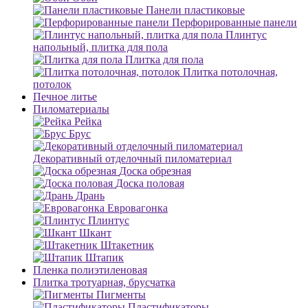
Панели пластиковые
Перфорированные панели
Плинтус
напольный, плитка для пола
Плитка для пола
Плитка потолочная,
потолок
Печное литье
Пиломатериалы
Рейка
Брус
Декоративный отделочный пиломатериал
Доска обрезная
Доска половая
Дрань
Евровагонка
Плинтус
Шкант
Штакетник
Штапик
Пленка полиэтиленовая
Плитка тротуарная, брусчатка
Пигменты
Пластификаторы