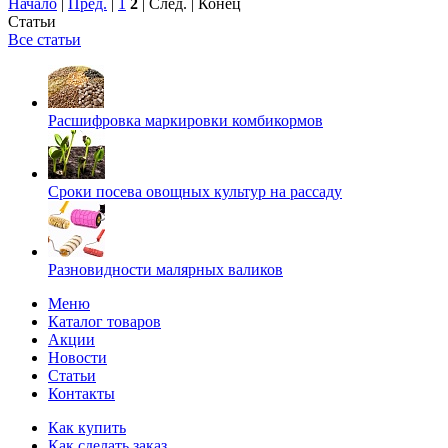
Начало
|
Пред.
|
1
2
| След. | Конец
Статьи
Все статьи
Расшифровка маркировки комбикормов
Сроки посева овощных культур на рассаду
Разновидности малярных валиков
Меню
Каталог товаров
Акции
Новости
Статьи
Контакты
Как купить
Как сделать заказ