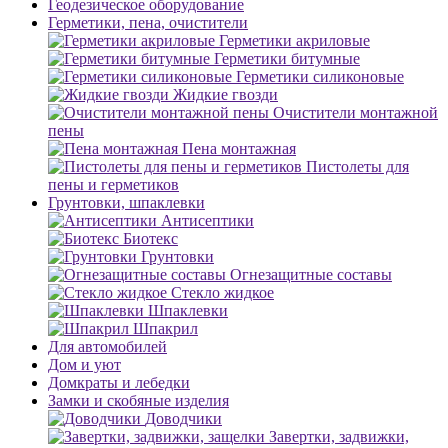
Геодезическое оборудование
Герметики, пена, очистители
Герметики акриловые
Герметики битумные
Герметики силиконовые
Жидкие гвозди
Очистители монтажной
пены
Пена монтажная
Пистолеты для
пены и герметиков
Грунтовки, шпаклевки
Антисептики
Биотекс
Грунтовки
Огнезащитные составы
Стекло жидкое
Шпаклевки
Шпакрил
Для автомобилей
Дом и уют
Домкраты и лебедки
Замки и скобяные изделия
Доводчики
Завертки, задвижки,