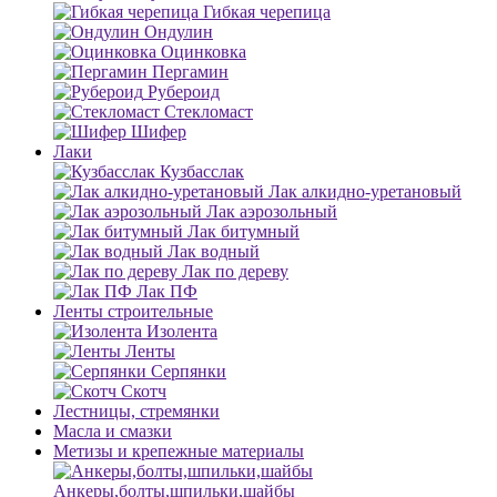
Гибкая черепица
Ондулин
Оцинковка
Пергамин
Рубероид
Стекломаст
Шифер
Лаки
Кузбасслак
Лак алкидно-уретановый
Лак аэрозольный
Лак битумный
Лак водный
Лак по дереву
Лак ПФ
Ленты строительные
Изолента
Ленты
Серпянки
Скотч
Лестницы, стремянки
Масла и смазки
Метизы и крепежные материалы
Анкеры,болты,шпильки,шайбы