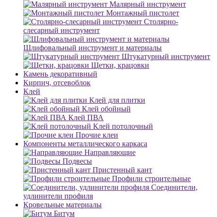
Малярный инструмент
Монтажный пистолет
Столярно-
слесарный инструмент
Шлифовальный инструмент и материалы
Штукатурный инструмент
Щетки, крацовки
Камень декоративный
Кирпич, отсевоблок
Клей
Клей для плитки
Клей обойный
Клей ПВА
Клей потолочный
Прочие клеи
Компоненты металлического каркаса
Направляющие
Подвесы
Пристенный кант
Профили строительные
Соединители,
удлинители профиля
Кровельные материалы
Битум