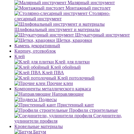
Малярный инструмент
Монтажный пистолет
Столярно-
слесарный инструмент
Шлифовальный инструмент и материалы
Штукатурный инструмент
Щетки, крацовки
Камень декоративный
Кирпич, отсевоблок
Клей
Клей для плитки
Клей обойный
Клей ПВА
Клей потолочный
Прочие клеи
Компоненты металлического каркаса
Направляющие
Подвесы
Пристенный кант
Профили строительные
Соединители,
удлинители профиля
Кровельные материалы
Битум