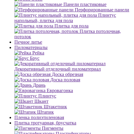
Панели пластиковые
Перфорированные панели
Плинтус
напольный, плитка для пола
Плитка для пола
Плитка потолочная,
потолок
Печное литье
Пиломатериалы
Рейка
Брус
Декоративный отделочный пиломатериал
Доска обрезная
Доска половая
Дрань
Евровагонка
Плинтус
Шкант
Штакетник
Штапик
Пленка полиэтиленовая
Плитка тротуарная, брусчатка
Пигменты
Пластификаторы