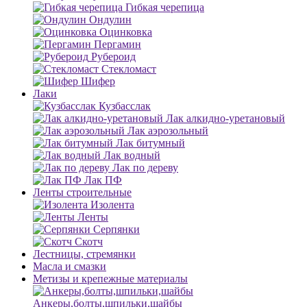
Гибкая черепица
Ондулин
Оцинковка
Пергамин
Рубероид
Стекломаст
Шифер
Лаки
Кузбасслак
Лак алкидно-уретановый
Лак аэрозольный
Лак битумный
Лак водный
Лак по дереву
Лак ПФ
Ленты строительные
Изолента
Ленты
Серпянки
Скотч
Лестницы, стремянки
Масла и смазки
Метизы и крепежные материалы
Анкеры,болты,шпильки,шайбы