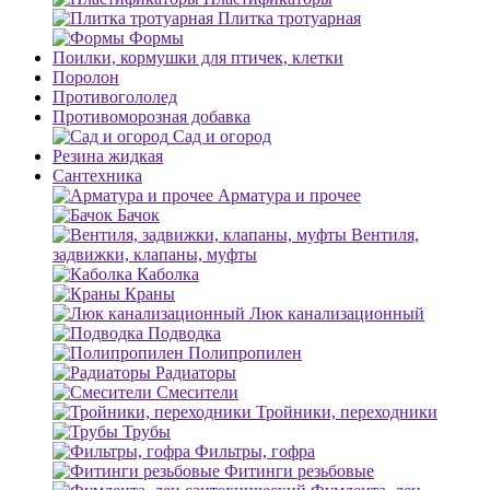
Плитка тротуарная
Формы
Поилки, кормушки для птичек, клетки
Поролон
Противогололед
Противоморозная добавка
Сад и огород
Резина жидкая
Сантехника
Арматура и прочее
Бачок
Вентиля,
задвижки, клапаны, муфты
Каболка
Краны
Люк канализационный
Подводка
Полипропилен
Радиаторы
Смесители
Тройники, переходники
Трубы
Фильтры, гофра
Фитинги резьбовые