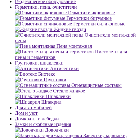
Геодезическое оборудование
Герметики, пена, очистители
Герметики акриловые
Герметики битумные
Герметики силиконовые
Жидкие гвозди
Очистители монтажной
пены
Пена монтажная
Пистолеты для
пены и герметиков
Грунтовки, шпаклевки
Антисептики
Биотекс
Грунтовки
Огнезащитные составы
Стекло жидкое
Шпаклевки
Шпакрил
Для автомобилей
Дом и уют
Домкраты и лебедки
Замки и скобяные изделия
Доводчики
Завертки, задвижки,