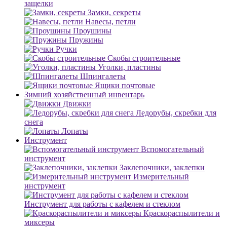
защелки
Замки, секреты
Навесы, петли
Проушины
Пружины
Ручки
Скобы строительные
Уголки, пластины
Шпингалеты
Ящики почтовые
Зимний хозяйственный инвентарь
Движки
Ледорубы, скребки для
снега
Лопаты
Инструмент
Вспомогательный
инструмент
Заклепочники, заклепки
Измерительный
инструмент
Инструмент для работы с кафелем и стеклом
Краскораспылители и
миксеры