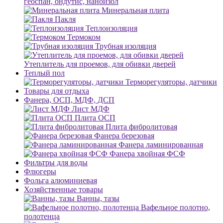
геоспан, ондутис, наноизол
Минеральная плита
Пакля
Теплоизоляция
Термоком
Трубная изоляция
Утеплитель для проемов, для обивки дверей
Теплый пол
Терморегуляторы, датчики
Товары для отдыха
Фанера, ОСП, МДФ, ДСП
Лист МДФ
Плита ОСП
Плита фибролитовая
Фанера березовая
Фанера ламинированная
Фанера хвойная ФСФ
Фильтры для воды
Флюгеры
Фольга алюминиевая
Хозяйственные товары
Ванны, тазы
Вафельное полотно,
полотенца