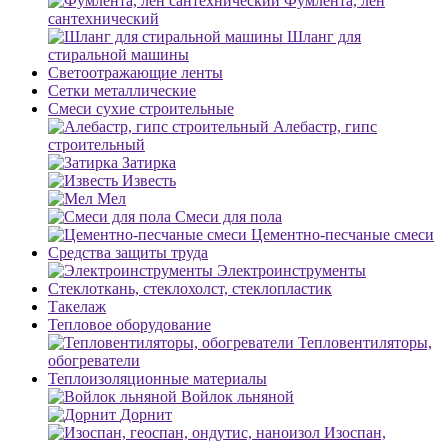
Фумлента, лен
сантехнический
Шланг для
стиральной машины
Светоотражающие ленты
Сетки металлические
Смеси сухие строительные
Алебастр, гипс
строительный
Затирка
Известь
Мел
Смеси для пола
Цементно-песчаные смеси
Средства защиты труда
Электроинструменты
Стеклоткань, стеклохолст, стеклопластик
Такелаж
Тепловое оборудование
Тепловентиляторы,
обогреватели
Теплоизоляционные материалы
Войлок льняной
Дорнит
Изоспан,