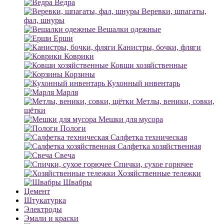
Ведра
Веревки, шпагаты,
фал, шнуры
Вешалки одежные
Ерши
Канистры, бочки, фляги
Коврики
Ковши хозяйственные
Корзины
Кухонный инвентарь
Марля
Метлы, веники, совки,
щётки
Мешки для мусора
Пологи
Салфетка техническая
Салфетка хозяйственная
Свеча
Спички, сухое горючее
Хозяйственные тележки
Швабры
Цемент
Штукатурка
Электроды
Эмали и краски