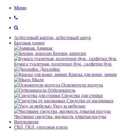
Меню
Асбестовый картон, асбестовый шнур
Бытовая химия
Аммиак
Бензин, керосин
Бумага туалетная, полотенце бум., салфетки бум.
Дихлофос
Краска для кожи, замши
Мыло
Освежители воздуха
Отбеливатель
Средства для стирки
Средства от насекомых
Уход за мебелью
Чистящие средства, жидкость д/мытья посуды
Вентиляция
ГВЛ, ГКЛ, гипсовая плита