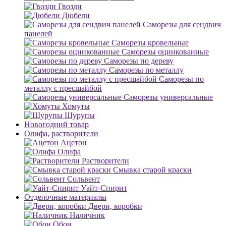
Гвозди
Дюбели
Саморезы для сендвич
панелей
Саморезы кровельные
Саморезы оцинкованные
Саморезы по дереву
Саморезы по металлу
Саморезы по
металлу с пресшайбой
Саморезы универсальные
Хомуты
Шурупы
Новогодний товар
Олифа, растворители
Ацетон
Олифа
Растворители
Смывка старой краски
Сольвент
Уайт-Спирит
Отделочные материалы
Двери, коробки
Наличник
Обои