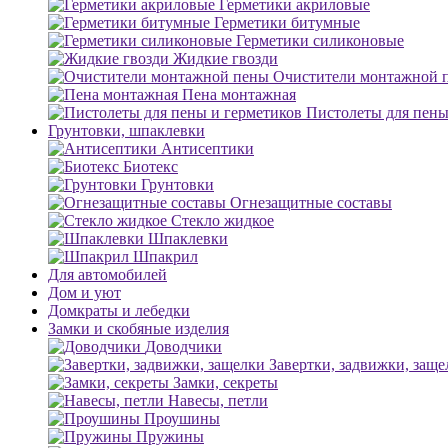
Герметики акриловые
Герметики битумные
Герметики силиконовые
Жидкие гвозди
Очистители монтажной 
Пена монтажная
Пистолеты для пены
Грунтовки, шпаклевки
Антисептики
Биотекс
Грунтовки
Огнезащитные составы
Стекло жидкое
Шпаклевки
Шпакрил
Для автомобилей
Дом и уют
Домкраты и лебедки
Замки и скобяные изделия
Доводчики
Завертки, задвижки, заще
Замки, секреты
Навесы, петли
Проушины
Пружины