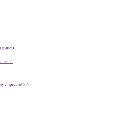
и,шайбы
панелей
лу с пресшайбой