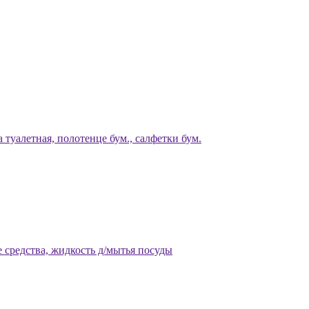
 туалетная, полотенце бум., салфетки бум.
 средства, жидкость д/мытья посуды