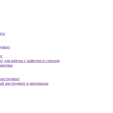
ега
умент
нт
т для работы с кафелем и стеклом
миксеры
инструмент
й инструмент и материалы