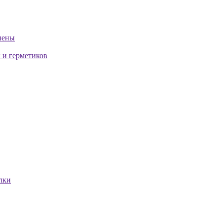
пены
 и герметиков
лки