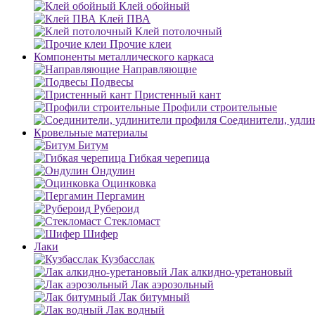
Клей обойный
Клей ПВА
Клей потолочный
Прочие клеи
Компоненты металлического каркаса
Направляющие
Подвесы
Пристенный кант
Профили строительные
Соединители, удли
Кровельные материалы
Битум
Гибкая черепица
Ондулин
Оцинковка
Пергамин
Рубероид
Стекломаст
Шифер
Лаки
Кузбасслак
Лак алкидно-уретановый
Лак аэрозольный
Лак битумный
Лак водный