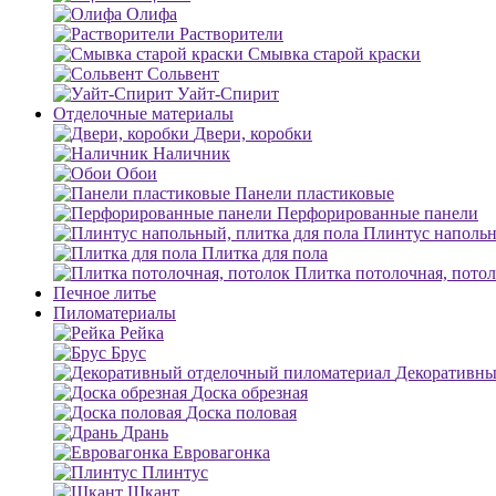
Олифа
Растворители
Смывка старой краски
Сольвент
Уайт-Спирит
Отделочные материалы
Двери, коробки
Наличник
Обои
Панели пластиковые
Перфорированные панели
Плинтус напольн
Плитка для пола
Плитка потолочная, пото
Печное литье
Пиломатериалы
Рейка
Брус
Декоративны
Доска обрезная
Доска половая
Дрань
Евровагонка
Плинтус
Шкант