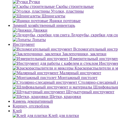
Ручки
Скобы строительные
Уголки, пластины
Шпингалеты
Ящики почтовые
Зимний хозяйственный инвентарь
Движки
Ледорубы, скребки для сн
Лопаты
Инструмент
Вспомогательный инстр
Заклепочники, заклепки
Измерительный инструме
Инструмен
Краскораспылители и 
Малярный инструмент
Монтажный пистолет
Столярно-слесарный 
Шлифовальны
Штукатурный инструмент
Щетки, крацовки
Камень декоративный
Кирпич, отсевоблок
Клей
Клей для плитки