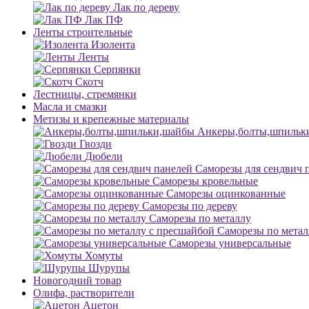
Лак по дереву
Лак ПФ
Ленты строительные
Изолента
Ленты
Серпянки
Скотч
Лестницы, стремянки
Масла и смазки
Метизы и крепежные материалы
Анкеры,болты,шпильк
Гвозди
Дюбели
Саморезы для сендвич 
Саморезы кровельные
Саморезы оцинкованные
Саморезы по дереву
Саморезы по металлу
Саморезы по метал
Саморезы универсальные
Хомуты
Шурупы
Новогодний товар
Олифа, растворители
Ацетон