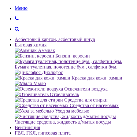
Меню
Асбестовый картон, асбестовый шнур
Бытовая химия
Аммиак
Бензин, керосин
Бумага туалетная, полотенце бум., салфетки бум.
Дихлофос
Краска для кожи, замши
Мыло
Освежители воздуха
Отбеливатель
Средства для стирки
Средства от насекомых
Уход за мебелью
Чистящие средства, жидкость д/мытья посуды
Вентиляция
ГВЛ, ГКЛ, гипсовая плита