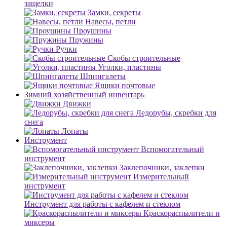
защелки
Замки, секреты
Навесы, петли
Проушины
Пружины
Ручки
Скобы строительные
Уголки, пластины
Шпингалеты
Ящики почтовые
Зимний хозяйственный инвентарь
Движки
Ледорубы, скребки для
снега
Лопаты
Инструмент
Вспомогательный
инструмент
Заклепочники, заклепки
Измерительный
инструмент
Инструмент для работы с кафелем и стеклом
Краскораспылители и
миксеры