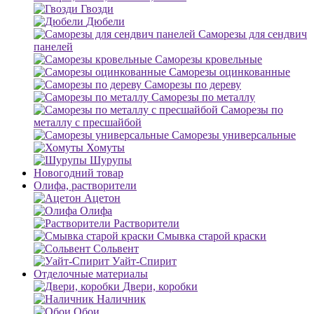
Гвозди
Дюбели
Саморезы для сендвич
панелей
Саморезы кровельные
Саморезы оцинкованные
Саморезы по дереву
Саморезы по металлу
Саморезы по
металлу с пресшайбой
Саморезы универсальные
Хомуты
Шурупы
Новогодний товар
Олифа, растворители
Ацетон
Олифа
Растворители
Смывка старой краски
Сольвент
Уайт-Спирит
Отделочные материалы
Двери, коробки
Наличник
Обои