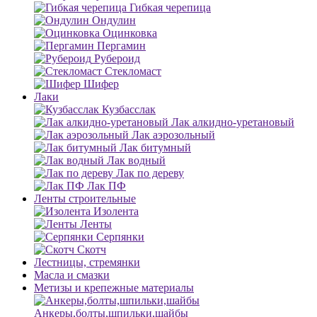
Гибкая черепица
Ондулин
Оцинковка
Пергамин
Рубероид
Стекломаст
Шифер
Лаки
Кузбасслак
Лак алкидно-уретановый
Лак аэрозольный
Лак битумный
Лак водный
Лак по дереву
Лак ПФ
Ленты строительные
Изолента
Ленты
Серпянки
Скотч
Лестницы, стремянки
Масла и смазки
Метизы и крепежные материалы
Анкеры,болты,шпильки,шайбы