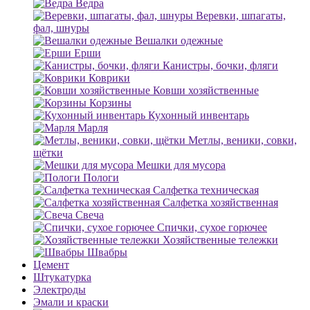
Ведра
Веревки, шпагаты,
фал, шнуры
Вешалки одежные
Ерши
Канистры, бочки, фляги
Коврики
Ковши хозяйственные
Корзины
Кухонный инвентарь
Марля
Метлы, веники, совки,
щётки
Мешки для мусора
Пологи
Салфетка техническая
Салфетка хозяйственная
Свеча
Спички, сухое горючее
Хозяйственные тележки
Швабры
Цемент
Штукатурка
Электроды
Эмали и краски