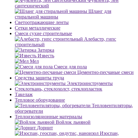
Фумлента, лен
сантехнический
Шланг для
стиральной машины
Светоотражающие ленты
Сетки металлические
Смеси сухие строительные
Алебастр, гипс
строительный
Затирка
Известь
Мел
Смеси для пола
Цементно-песчаные смеси
Средства защиты труда
Электроинструменты
Стеклоткань, стеклохолст, стеклопластик
Такелаж
Тепловое оборудование
Тепловентиляторы,
обогреватели
Теплоизоляционные материалы
Войлок льняной
Дорнит
Изоспан,