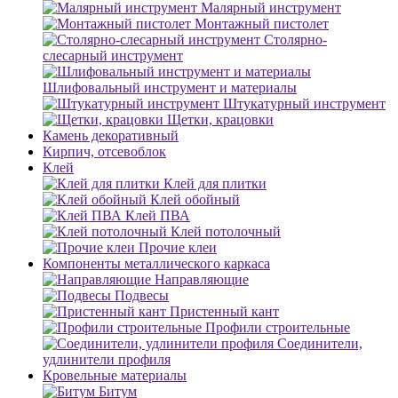
Малярный инструмент
Монтажный пистолет
Столярно-
слесарный инструмент
Шлифовальный инструмент и материалы
Штукатурный инструмент
Щетки, крацовки
Камень декоративный
Кирпич, отсевоблок
Клей
Клей для плитки
Клей обойный
Клей ПВА
Клей потолочный
Прочие клеи
Компоненты металлического каркаса
Направляющие
Подвесы
Пристенный кант
Профили строительные
Соединители,
удлинители профиля
Кровельные материалы
Битум