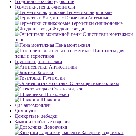
Геодезическое оборудование
Герметики, пена, очистители
Герметики акриловые
Герметики битумные
Герметики силиконовые
Жидкие гвозди
Очистители монтажной
пены
Пена монтажная
Пистолеты для
пены и герметиков
Грунтовки, шпаклевки
Антисептики
Биотекс
Грунтовки
Огнезащитные составы
Стекло жидкое
Шпаклевки
Шпакрил
Для автомобилей
Дом и уют
Домкраты и лебедки
Замки и скобяные изделия
Доводчики
Завертки, задвижки,