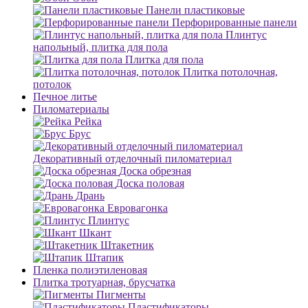
Панели пластиковые
Перфорированные панели
Плинтус
напольный, плитка для пола
Плитка для пола
Плитка потолочная,
потолок
Печное литье
Пиломатериалы
Рейка
Брус
Декоративный отделочный пиломатериал
Доска обрезная
Доска половая
Дрань
Евровагонка
Плинтус
Шкант
Штакетник
Штапик
Пленка полиэтиленовая
Плитка тротуарная, брусчатка
Пигменты
Пластификаторы