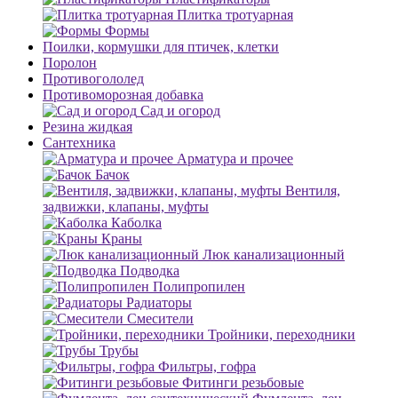
Плитка тротуарная
Формы
Поилки, кормушки для птичек, клетки
Поролон
Противогололед
Противоморозная добавка
Сад и огород
Резина жидкая
Сантехника
Арматура и прочее
Бачок
Вентиля,
задвижки, клапаны, муфты
Каболка
Краны
Люк канализационный
Подводка
Полипропилен
Радиаторы
Смесители
Тройники, переходники
Трубы
Фильтры, гофра
Фитинги резьбовые