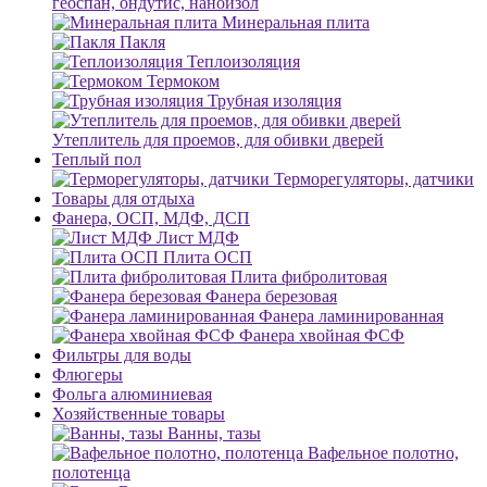
геоспан, ондутис, наноизол
Минеральная плита
Пакля
Теплоизоляция
Термоком
Трубная изоляция
Утеплитель для проемов, для обивки дверей
Теплый пол
Терморегуляторы, датчики
Товары для отдыха
Фанера, ОСП, МДФ, ДСП
Лист МДФ
Плита ОСП
Плита фибролитовая
Фанера березовая
Фанера ламинированная
Фанера хвойная ФСФ
Фильтры для воды
Флюгеры
Фольга алюминиевая
Хозяйственные товары
Ванны, тазы
Вафельное полотно,
полотенца