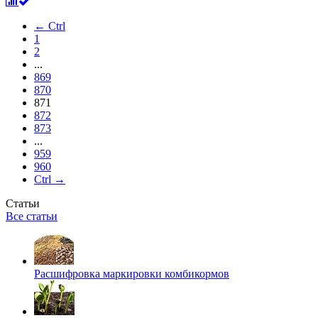
← Ctrl
1
2
...
869
870
871
872
873
...
959
960
Ctrl →
Статьи
Все статьи
Расшифровка маркировки комбикормов