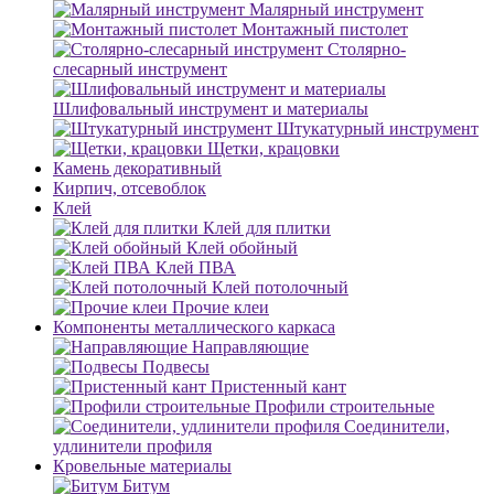
Малярный инструмент
Монтажный пистолет
Столярно-
слесарный инструмент
Шлифовальный инструмент и материалы
Штукатурный инструмент
Щетки, крацовки
Камень декоративный
Кирпич, отсевоблок
Клей
Клей для плитки
Клей обойный
Клей ПВА
Клей потолочный
Прочие клеи
Компоненты металлического каркаса
Направляющие
Подвесы
Пристенный кант
Профили строительные
Соединители,
удлинители профиля
Кровельные материалы
Битум