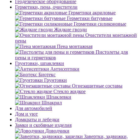
Геодезическое оборудование
Герметики, пена, очистители
Герметики акриловые
Герметики битумные
Герметики силиконовые
Жидкие гвозди
Очистители монтажной
пены
Пена монтажная
Пистолеты для
пены и герметиков
Грунтовки, шпаклевки
Антисептики
Биотекс
Грунтовки
Огнезащитные составы
Стекло жидкое
Шпаклевки
Шпакрил
Для автомобилей
Дом и уют
Домкраты и лебедки
Замки и скобяные изделия
Доводчики
Завертки, задвижки,