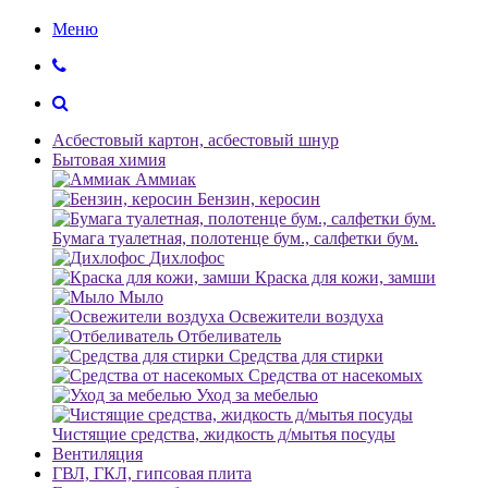
Меню
Асбестовый картон, асбестовый шнур
Бытовая химия
Аммиак
Бензин, керосин
Бумага туалетная, полотенце бум., салфетки бум.
Дихлофос
Краска для кожи, замши
Мыло
Освежители воздуха
Отбеливатель
Средства для стирки
Средства от насекомых
Уход за мебелью
Чистящие средства, жидкость д/мытья посуды
Вентиляция
ГВЛ, ГКЛ, гипсовая плита