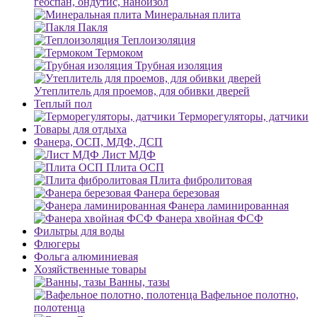
геоспан, ондутис, наноизол
Минеральная плита
Пакля
Теплоизоляция
Термоком
Трубная изоляция
Утеплитель для проемов, для обивки дверей
Теплый пол
Терморегуляторы, датчики
Товары для отдыха
Фанера, ОСП, МДФ, ДСП
Лист МДФ
Плита ОСП
Плита фибролитовая
Фанера березовая
Фанера ламинированная
Фанера хвойная ФСФ
Фильтры для воды
Флюгеры
Фольга алюминиевая
Хозяйственные товары
Ванны, тазы
Вафельное полотно,
полотенца