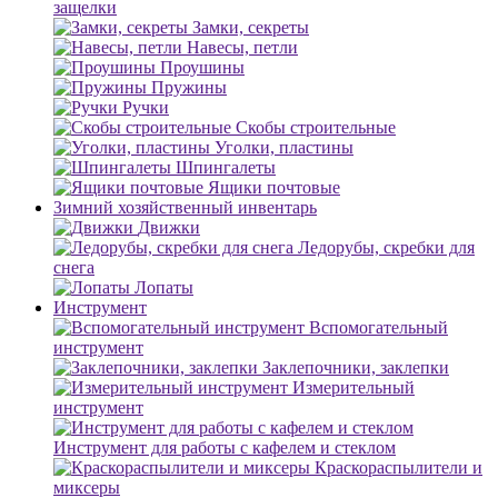
защелки
Замки, секреты
Навесы, петли
Проушины
Пружины
Ручки
Скобы строительные
Уголки, пластины
Шпингалеты
Ящики почтовые
Зимний хозяйственный инвентарь
Движки
Ледорубы, скребки для
снега
Лопаты
Инструмент
Вспомогательный
инструмент
Заклепочники, заклепки
Измерительный
инструмент
Инструмент для работы с кафелем и стеклом
Краскораспылители и
миксеры