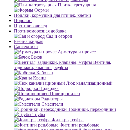
Плитка тротуарная
Формы
Поилки, кормушки для птичек, клетки
Поролон
Противогололед
Противоморозная добавка
Сад и огород
Резина жидкая
Сантехника
Арматура и прочее
Бачок
Вентиля,
задвижки, клапаны, муфты
Каболка
Краны
Люк канализационный
Подводка
Полипропилен
Радиаторы
Смесители
Тройники, переходники
Трубы
Фильтры, гофра
Фитинги резьбовые