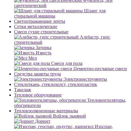
Фумлента, лен
сантехнический
Шланг для
стиральной машины
Светоотражающие ленты
Сетки металлические
Смеси сухие строительные
Алебастр, гипс
строительный
Затирка
Известь
Мел
Смеси для пола
Цементно-песчаные смеси
Средства защиты труда
Электроинструменты
Стеклоткань, стеклохолст, стеклопластик
Такелаж
Тепловое оборудование
Тепловентиляторы,
обогреватели
Теплоизоляционные материалы
Войлок льняной
Дорнит
Изоспан,