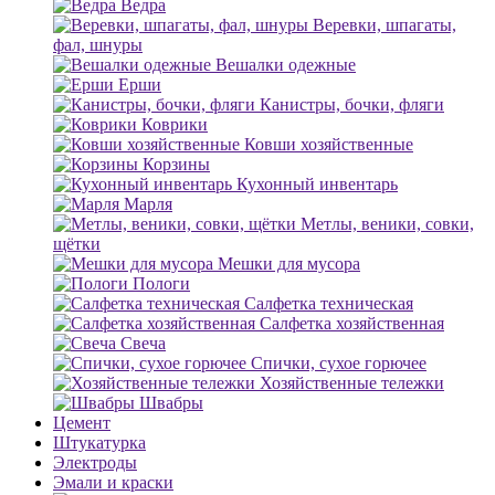
Ведра
Веревки, шпагаты,
фал, шнуры
Вешалки одежные
Ерши
Канистры, бочки, фляги
Коврики
Ковши хозяйственные
Корзины
Кухонный инвентарь
Марля
Метлы, веники, совки,
щётки
Мешки для мусора
Пологи
Салфетка техническая
Салфетка хозяйственная
Свеча
Спички, сухое горючее
Хозяйственные тележки
Швабры
Цемент
Штукатурка
Электроды
Эмали и краски