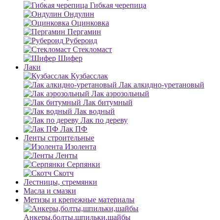
Гибкая черепица
Ондулин
Оцинковка
Пергамин
Рубероид
Стекломаст
Шифер
Лаки
Кузбасслак
Лак алкидно-уретановый
Лак аэрозольный
Лак битумный
Лак водный
Лак по дереву
Лак ПФ
Ленты строительные
Изолента
Ленты
Серпянки
Скотч
Лестницы, стремянки
Масла и смазки
Метизы и крепежные материалы
Анкеры,болты,шпильки,шайбы