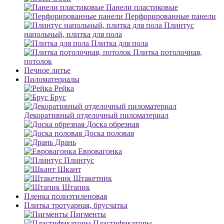
Панели пластиковые
Перфорированные панели
Плинтус
напольный, плитка для пола
Плитка для пола
Плитка потолочная,
потолок
Печное литье
Пиломатериалы
Рейка
Брус
Декоративный отделочный пиломатериал
Доска обрезная
Доска половая
Дрань
Евровагонка
Плинтус
Шкант
Штакетник
Штапик
Пленка полиэтиленовая
Плитка тротуарная, брусчатка
Пигменты
Пластификаторы