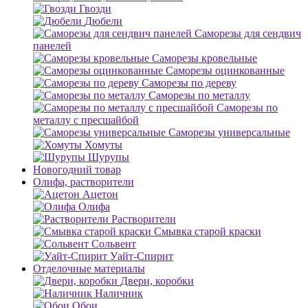
Гвозди
Дюбели
Саморезы для сендвич
панелей
Саморезы кровельные
Саморезы оцинкованные
Саморезы по дереву
Саморезы по металлу
Саморезы по
металлу с пресшайбой
Саморезы универсальные
Хомуты
Шурупы
Новогодний товар
Олифа, растворители
Ацетон
Олифа
Растворители
Смывка старой краски
Сольвент
Уайт-Спирит
Отделочные материалы
Двери, коробки
Наличник
Обои