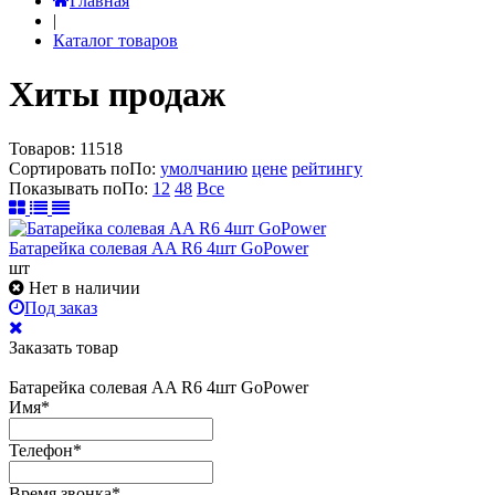
Главная
|
Каталог товаров
Хиты продаж
Товаров:
11518
Сортировать по
По
:
умолчанию
цене
рейтингу
Показывать по
По
:
12
48
Все
Батарейка солевая AA R6 4шт GoPower
шт
Нет в наличии
Под заказ
Заказать товар
Батарейка солевая AA R6 4шт GoPower
Имя
*
Телефон
*
Время звонка
*