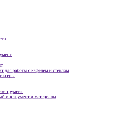
ега
умент
нт
т для работы с кафелем и стеклом
миксеры
инструмент
й инструмент и материалы