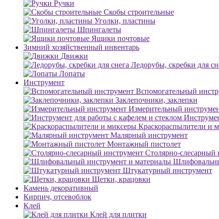
Ручки
Скобы строительные
Уголки, пластины
Шпингалеты
Ящики почтовые
Зимний хозяйственный инвентарь
Движки
Ледорубы, скребки для сн
Лопаты
Инструмент
Вспомогательный инстр
Заклепочники, заклепки
Измерительный инструме
Инструмен
Краскораспылители и 
Малярный инструмент
Монтажный пистолет
Столярно-слесарный 
Шлифовальны
Штукатурный инструмент
Щетки, крацовки
Камень декоративный
Кирпич, отсевоблок
Клей
Клей для плитки