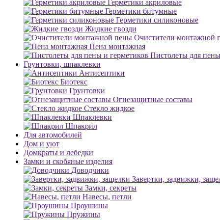
Герметики акриловые
Герметики битумные
Герметики силиконовые
Жидкие гвозди
Очистители монтажной 
Пена монтажная
Пистолеты для пены
Грунтовки, шпаклевки
Антисептики
Биотекс
Грунтовки
Огнезащитные составы
Стекло жидкое
Шпаклевки
Шпакрил
Для автомобилей
Дом и уют
Домкраты и лебедки
Замки и скобяные изделия
Доводчики
Завертки, задвижки, заще
Замки, секреты
Навесы, петли
Проушины
Пружины