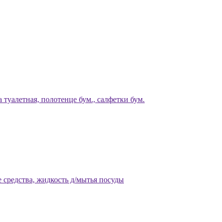
 туалетная, полотенце бум., салфетки бум.
 средства, жидкость д/мытья посуды