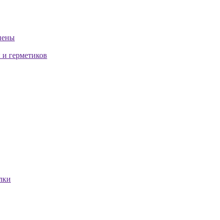
пены
 и герметиков
лки