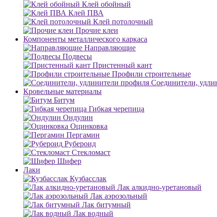
Клей обойный
Клей ПВА
Клей потолочный
Прочие клеи
Компоненты металлического каркаса
Направляющие
Подвесы
Пристенный кант
Профили строительные
Соединители, удли
Кровельные материалы
Битум
Гибкая черепица
Ондулин
Оцинковка
Пергамин
Рубероид
Стекломаст
Шифер
Лаки
Кузбасслак
Лак алкидно-уретановый
Лак аэрозольный
Лак битумный
Лак водный