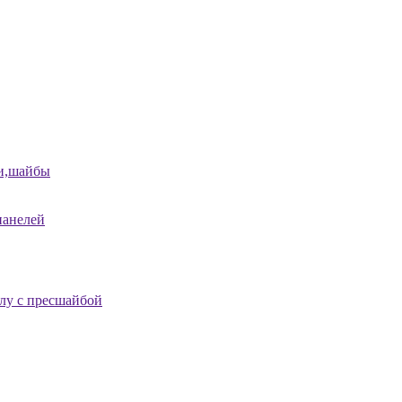
и,шайбы
панелей
лу с пресшайбой