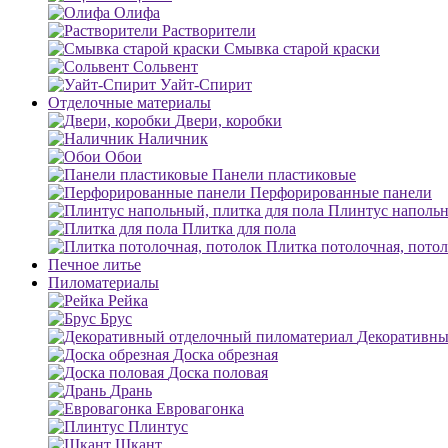
Олифа
Растворители
Смывка старой краски
Сольвент
Уайт-Спирит
Отделочные материалы
Двери, коробки
Наличник
Обои
Панели пластиковые
Перфорированные панели
Плинтус напольн
Плитка для пола
Плитка потолочная, пото
Печное литье
Пиломатериалы
Рейка
Брус
Декоративны
Доска обрезная
Доска половая
Дрань
Евровагонка
Плинтус
Шкант