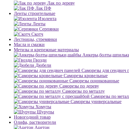
Лак по дереву
Лак ПФ
Ленты строительные
Изолента
Ленты
Серпянки
Скотч
Лестницы, стремянки
Масла и смазки
Метизы и крепежные материалы
Анкеры,болты,шпильк
Гвозди
Дюбели
Саморезы для сендвич 
Саморезы кровельные
Саморезы оцинкованные
Саморезы по дереву
Саморезы по металлу
Саморезы по метал
Саморезы универсальные
Хомуты
Шурупы
Новогодний товар
Олифа, растворители
Ацетон