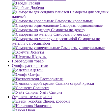
Гвозди
Дюбели
Саморезы для сендвич
панелей
Саморезы кровельные
Саморезы оцинкованные
Саморезы по дереву
Саморезы по металлу
Саморезы по
металлу с пресшайбой
Саморезы универсальные
Хомуты
Шурупы
Новогодний товар
Олифа, растворители
Ацетон
Олифа
Растворители
Смывка старой краски
Сольвент
Уайт-Спирит
Отделочные материалы
Двери, коробки
Наличник
Обои