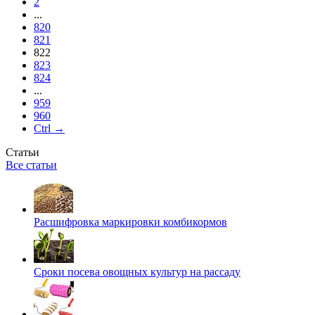
2
...
820
821
822
823
824
...
959
960
Ctrl →
Статьи
Все статьи
Расшифровка маркировки комбикормов
Сроки посева овощных культур на рассаду