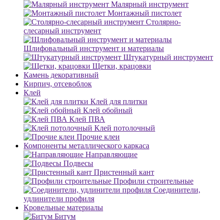
Малярный инструмент
Монтажный пистолет
Столярно-
слесарный инструмент
Шлифовальный инструмент и материалы
Штукатурный инструмент
Щетки, крацовки
Камень декоративный
Кирпич, отсевоблок
Клей
Клей для плитки
Клей обойный
Клей ПВА
Клей потолочный
Прочие клеи
Компоненты металлического каркаса
Направляющие
Подвесы
Пристенный кант
Профили строительные
Соединители,
удлинители профиля
Кровельные материалы
Битум