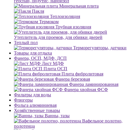
геоспан, ондутис, наноизол
Минеральная плита
Пакля
Теплоизоляция
Термоком
Трубная изоляция
Утеплитель для проемов, для обивки дверей
Теплый пол
Терморегуляторы, датчики
Товары для отдыха
Фанера, ОСП, МДФ, ДСП
Лист МДФ
Плита ОСП
Плита фибролитовая
Фанера березовая
Фанера ламинированная
Фанера хвойная ФСФ
Фильтры для воды
Флюгеры
Фольга алюминиевая
Хозяйственные товары
Ванны, тазы
Вафельное полотно,
полотенца