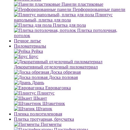
Панели пластиковые
Перфорированные панели
Плинтус
напольный, плитка для пола
Плитка для пола
Плитка потолочная,
потолок
Печное литье
Пиломатериалы
Рейка
Брус
Декоративный отделочный пиломатериал
Доска обрезная
Доска половая
Дрань
Евровагонка
Плинтус
Шкант
Штакетник
Штапик
Пленка полиэтиленовая
Плитка тротуарная, брусчатка
Пигменты
Пластификаторы