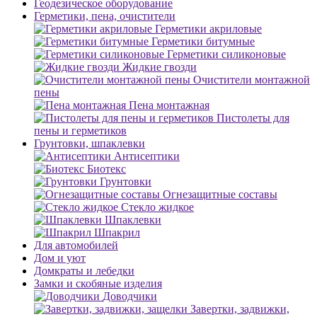
Геодезическое оборудование
Герметики, пена, очистители
Герметики акриловые
Герметики битумные
Герметики силиконовые
Жидкие гвозди
Очистители монтажной
пены
Пена монтажная
Пистолеты для
пены и герметиков
Грунтовки, шпаклевки
Антисептики
Биотекс
Грунтовки
Огнезащитные составы
Стекло жидкое
Шпаклевки
Шпакрил
Для автомобилей
Дом и уют
Домкраты и лебедки
Замки и скобяные изделия
Доводчики
Завертки, задвижки,