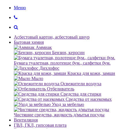
Меню
Асбестовый картон, асбестовый шнур
Бытовая химия
Аммиак
Бензин, керосин
Бумага туалетная, полотенце бум., салфетки бум.
Дихлофос
Краска для кожи, замши
Мыло
Освежители воздуха
Отбеливатель
Средства для стирки
Средства от насекомых
Уход за мебелью
Чистящие средства, жидкость д/мытья посуды
Вентиляция
ГВЛ, ГКЛ, гипсовая плита