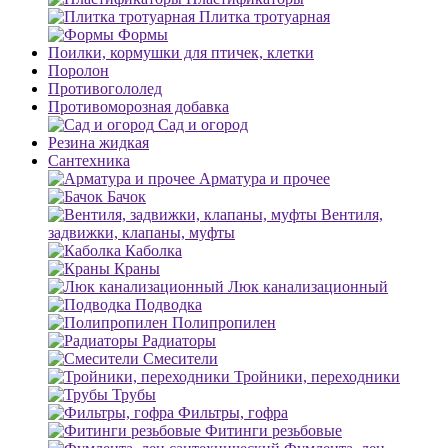
Плитка тротуарная
Формы
Поилки, кормушки для птичек, клетки
Поролон
Противогололед
Противоморозная добавка
Сад и огород
Резина жидкая
Сантехника
Арматура и прочее
Бачок
Вентиля,
задвижки, клапаны, муфты
Каболка
Краны
Люк канализационный
Подводка
Полипропилен
Радиаторы
Смесители
Тройники, переходники
Трубы
Фильтры, гофра
Фитинги резьбовые