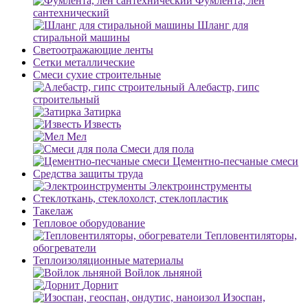
Фумлента, лен
сантехнический
Шланг для
стиральной машины
Светоотражающие ленты
Сетки металлические
Смеси сухие строительные
Алебастр, гипс
строительный
Затирка
Известь
Мел
Смеси для пола
Цементно-песчаные смеси
Средства защиты труда
Электроинструменты
Стеклоткань, стеклохолст, стеклопластик
Такелаж
Тепловое оборудование
Тепловентиляторы,
обогреватели
Теплоизоляционные материалы
Войлок льняной
Дорнит
Изоспан,