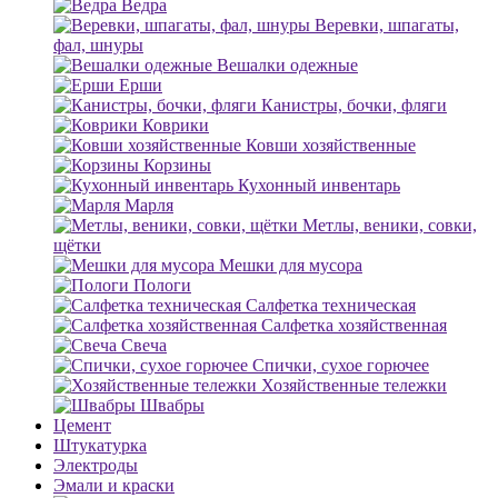
Ведра
Веревки, шпагаты,
фал, шнуры
Вешалки одежные
Ерши
Канистры, бочки, фляги
Коврики
Ковши хозяйственные
Корзины
Кухонный инвентарь
Марля
Метлы, веники, совки,
щётки
Мешки для мусора
Пологи
Салфетка техническая
Салфетка хозяйственная
Свеча
Спички, сухое горючее
Хозяйственные тележки
Швабры
Цемент
Штукатурка
Электроды
Эмали и краски