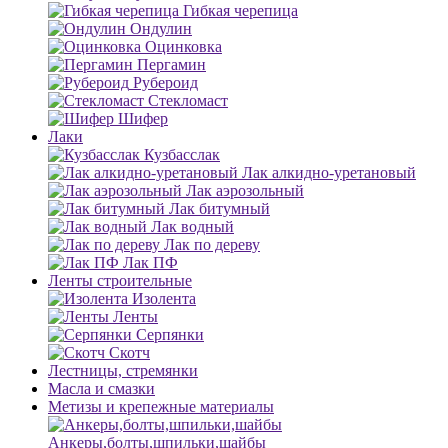
Гибкая черепица
Ондулин
Оцинковка
Пергамин
Рубероид
Стекломаст
Шифер
Лаки
Кузбасслак
Лак алкидно-уретановый
Лак аэрозольный
Лак битумный
Лак водный
Лак по дереву
Лак ПФ
Ленты строительные
Изолента
Ленты
Серпянки
Скотч
Лестницы, стремянки
Масла и смазки
Метизы и крепежные материалы
Анкеры,болты,шпильки,шайбы