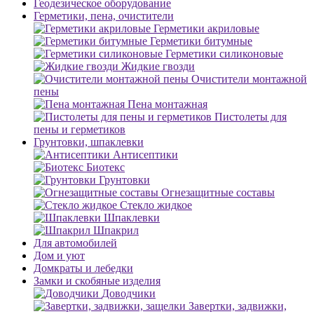
Геодезическое оборудование
Герметики, пена, очистители
Герметики акриловые
Герметики битумные
Герметики силиконовые
Жидкие гвозди
Очистители монтажной
пены
Пена монтажная
Пистолеты для
пены и герметиков
Грунтовки, шпаклевки
Антисептики
Биотекс
Грунтовки
Огнезащитные составы
Стекло жидкое
Шпаклевки
Шпакрил
Для автомобилей
Дом и уют
Домкраты и лебедки
Замки и скобяные изделия
Доводчики
Завертки, задвижки,