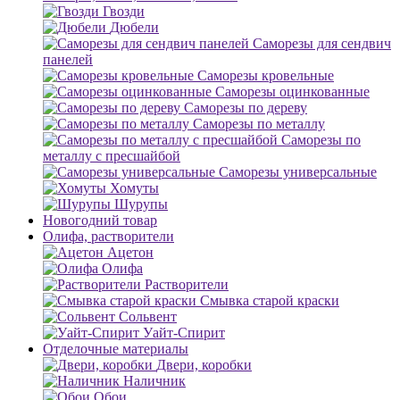
Гвозди
Дюбели
Саморезы для сендвич
панелей
Саморезы кровельные
Саморезы оцинкованные
Саморезы по дереву
Саморезы по металлу
Саморезы по
металлу с пресшайбой
Саморезы универсальные
Хомуты
Шурупы
Новогодний товар
Олифа, растворители
Ацетон
Олифа
Растворители
Смывка старой краски
Сольвент
Уайт-Спирит
Отделочные материалы
Двери, коробки
Наличник
Обои