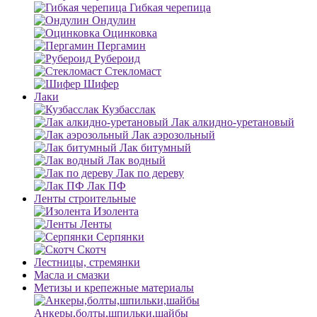
Гибкая черепица
Ондулин
Оцинковка
Пергамин
Рубероид
Стекломаст
Шифер
Лаки
Кузбасслак
Лак алкидно-уретановый
Лак аэрозольный
Лак битумный
Лак водный
Лак по дереву
Лак ПФ
Ленты строительные
Изолента
Ленты
Серпянки
Скотч
Лестницы, стремянки
Масла и смазки
Метизы и крепежные материалы
Анкеры,болты,шпильки,шайбы