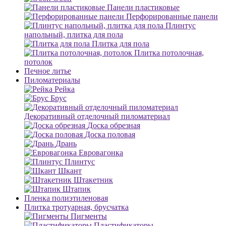
Панели пластиковые
Перфорированные панели
Плинтус
напольный, плитка для пола
Плитка для пола
Плитка потолочная,
потолок
Печное литье
Пиломатериалы
Рейка
Брус
Декоративный отделочный пиломатериал
Доска обрезная
Доска половая
Дрань
Евровагонка
Плинтус
Шкант
Штакетник
Штапик
Пленка полиэтиленовая
Плитка тротуарная, брусчатка
Пигменты
Пластификаторы