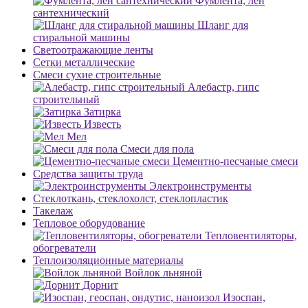
Фумлента, лен
сантехнический
Шланг для
стиральной машины
Светоотражающие ленты
Сетки металлические
Смеси сухие строительные
Алебастр, гипс
строительный
Затирка
Известь
Мел
Смеси для пола
Цементно-песчаные смеси
Средства защиты труда
Электроинструменты
Стеклоткань, стеклохолст, стеклопластик
Такелаж
Тепловое оборудование
Тепловентиляторы,
обогреватели
Теплоизоляционные материалы
Войлок льняной
Дорнит
Изоспан,