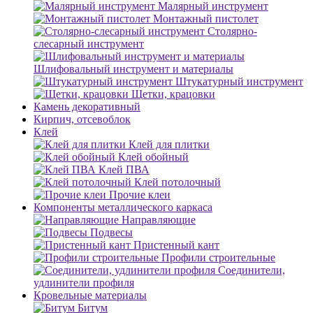
Малярный инструмент
Монтажный пистолет
Столярно-
слесарный инструмент
Шлифовальный инструмент и материалы
Штукатурный инструмент
Щетки, крацовки
Камень декоративный
Кирпич, отсевоблок
Клей
Клей для плитки
Клей обойный
Клей ПВА
Клей потолочный
Прочие клеи
Компоненты металлического каркаса
Направляющие
Подвесы
Пристенный кант
Профили строительные
Соединители,
удлинители профиля
Кровельные материалы
Битум