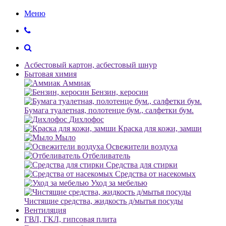
Меню
Асбестовый картон, асбестовый шнур
Бытовая химия
Аммиак
Бензин, керосин
Бумага туалетная, полотенце бум., салфетки бум.
Дихлофос
Краска для кожи, замши
Мыло
Освежители воздуха
Отбеливатель
Средства для стирки
Средства от насекомых
Уход за мебелью
Чистящие средства, жидкость д/мытья посуды
Вентиляция
ГВЛ, ГКЛ, гипсовая плита