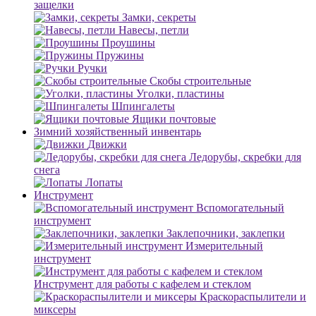
защелки
Замки, секреты
Навесы, петли
Проушины
Пружины
Ручки
Скобы строительные
Уголки, пластины
Шпингалеты
Ящики почтовые
Зимний хозяйственный инвентарь
Движки
Ледорубы, скребки для
снега
Лопаты
Инструмент
Вспомогательный
инструмент
Заклепочники, заклепки
Измерительный
инструмент
Инструмент для работы с кафелем и стеклом
Краскораспылители и
миксеры