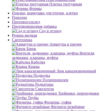
Плитка тротуарная
Формы
Поилки, кормушки для птичек, клетки
Поролон
Противогололед
Противоморозная добавка
Сад и огород
Резина жидкая
Сантехника
Арматура и прочее
Бачок
Вентиля,
задвижки, клапаны, муфты
Каболка
Краны
Люк канализационный
Подводка
Полипропилен
Радиаторы
Смесители
Тройники, переходники
Трубы
Фильтры, гофра
Фитинги резьбовые