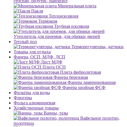
геоспан, ондутис, наноизол
Минеральная плита
Пакля
Теплоизоляция
Термоком
Трубная изоляция
Утеплитель для проемов, для обивки дверей
Теплый пол
Терморегуляторы, датчики
Товары для отдыха
Фанера, ОСП, МДФ, ДСП
Лист МДФ
Плита ОСП
Плита фибролитовая
Фанера березовая
Фанера ламинированная
Фанера хвойная ФСФ
Фильтры для воды
Флюгеры
Фольга алюминиевая
Хозяйственные товары
Ванны, тазы
Вафельное полотно,
полотенца