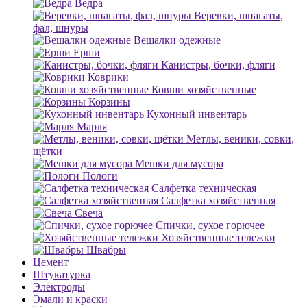
Ведра
Веревки, шпагаты,
фал, шнуры
Вешалки одежные
Ерши
Канистры, бочки, фляги
Коврики
Ковши хозяйственные
Корзины
Кухонный инвентарь
Марля
Метлы, веники, совки,
щётки
Мешки для мусора
Пологи
Салфетка техническая
Салфетка хозяйственная
Свеча
Спички, сухое горючее
Хозяйственные тележки
Швабры
Цемент
Штукатурка
Электроды
Эмали и краски