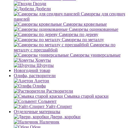
Гвозди
Дюбели
Саморезы для сендвич
панелей
Саморезы кровельные
Саморезы оцинкованные
Саморезы по дереву
Саморезы по металлу
Саморезы по
металлу с пресшайбой
Саморезы универсальные
Хомуты
Шурупы
Новогодний товар
Олифа, растворители
Ацетон
Олифа
Растворители
Смывка старой краски
Сольвент
Уайт-Спирит
Отделочные материалы
Двери, коробки
Наличник
Обои