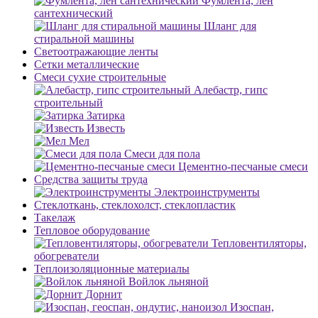
Фумлента, лен
сантехнический
Шланг для
стиральной машины
Светоотражающие ленты
Сетки металлические
Смеси сухие строительные
Алебастр, гипс
строительный
Затирка
Известь
Мел
Смеси для пола
Цементно-песчаные смеси
Средства защиты труда
Электроинструменты
Стеклоткань, стеклохолст, стеклопластик
Такелаж
Тепловое оборудование
Тепловентиляторы,
обогреватели
Теплоизоляционные материалы
Войлок льняной
Дорнит
Изоспан,