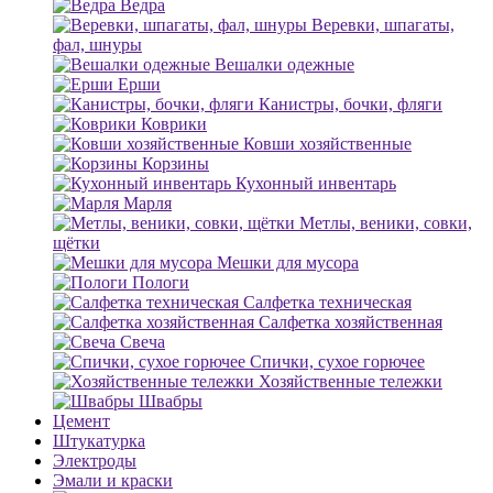
Ведра
Веревки, шпагаты,
фал, шнуры
Вешалки одежные
Ерши
Канистры, бочки, фляги
Коврики
Ковши хозяйственные
Корзины
Кухонный инвентарь
Марля
Метлы, веники, совки,
щётки
Мешки для мусора
Пологи
Салфетка техническая
Салфетка хозяйственная
Свеча
Спички, сухое горючее
Хозяйственные тележки
Швабры
Цемент
Штукатурка
Электроды
Эмали и краски