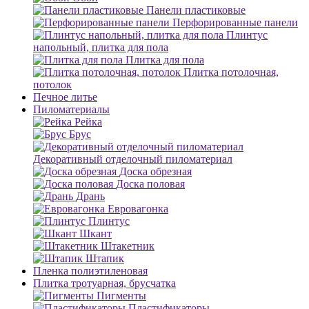
Панели пластиковые
Перфорированные панели
Плинтус
напольный, плитка для пола
Плитка для пола
Плитка потолочная,
потолок
Печное литье
Пиломатериалы
Рейка
Брус
Декоративный отделочный пиломатериал
Доска обрезная
Доска половая
Дрань
Евровагонка
Плинтус
Шкант
Штакетник
Штапик
Пленка полиэтиленовая
Плитка тротуарная, брусчатка
Пигменты
Пластификаторы