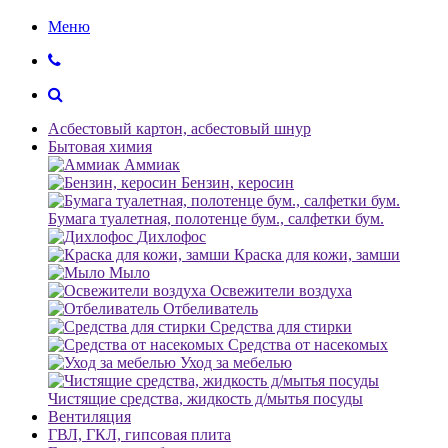
Меню
Асбестовый картон, асбестовый шнур
Бытовая химия
Аммиак
Бензин, керосин
Бумага туалетная, полотенце бум., салфетки бум.
Дихлофос
Краска для кожи, замши
Мыло
Освежители воздуха
Отбеливатель
Средства для стирки
Средства от насекомых
Уход за мебелью
Чистящие средства, жидкость д/мытья посуды
Вентиляция
ГВЛ, ГКЛ, гипсовая плита