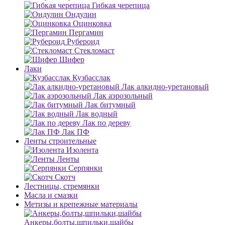
Гибкая черепица
Ондулин
Оцинковка
Пергамин
Рубероид
Стекломаст
Шифер
Лаки
Кузбасслак
Лак алкидно-уретановый
Лак аэрозольный
Лак битумный
Лак водный
Лак по дереву
Лак ПФ
Ленты строительные
Изолента
Ленты
Серпянки
Скотч
Лестницы, стремянки
Масла и смазки
Метизы и крепежные материалы
Анкеры,болты,шпильки,шайбы