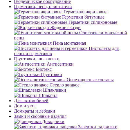
Геодезическое оборудование
Герметики, пена, очистители
Герметики акриловые
Герметики битумные
Герметики силиконовые
Жидкие гвозди
Очистители монтажной
пены
Пена монтажная
Пистолеты для
пены и герметиков
Грунтовки, шпаклевки
Антисептики
Биотекс
Грунтовки
Огнезащитные составы
Стекло жидкое
Шпаклевки
Шпакрил
Для автомобилей
Дом и уют
Домкраты и лебедки
Замки и скобяные изделия
Доводчики
Завертки, задвижки,