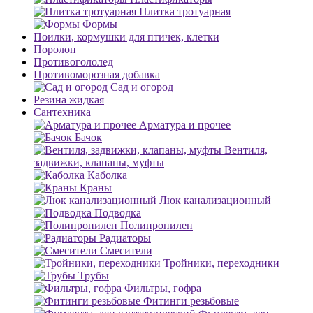
Плитка тротуарная
Формы
Поилки, кормушки для птичек, клетки
Поролон
Противогололед
Противоморозная добавка
Сад и огород
Резина жидкая
Сантехника
Арматура и прочее
Бачок
Вентиля,
задвижки, клапаны, муфты
Каболка
Краны
Люк канализационный
Подводка
Полипропилен
Радиаторы
Смесители
Тройники, переходники
Трубы
Фильтры, гофра
Фитинги резьбовые