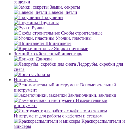
защелки
Замки, секреты
Навесы, петли
Проушины
Пружины
Ручки
Скобы строительные
Уголки, пластины
Шпингалеты
Ящики почтовые
Зимний хозяйственный инвентарь
Движки
Ледорубы, скребки для
снега
Лопаты
Инструмент
Вспомогательный
инструмент
Заклепочники, заклепки
Измерительный
инструмент
Инструмент для работы с кафелем и стеклом
Краскораспылители и
миксеры