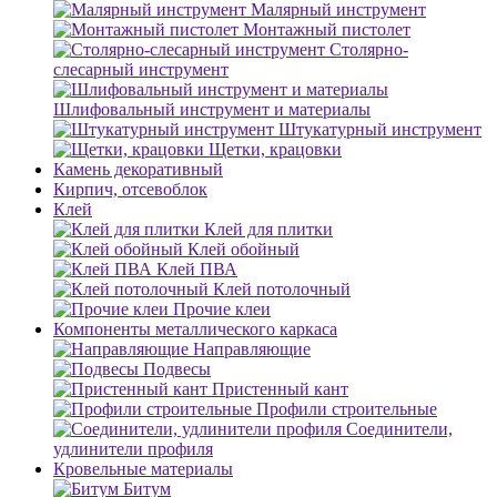
Малярный инструмент
Монтажный пистолет
Столярно-
слесарный инструмент
Шлифовальный инструмент и материалы
Штукатурный инструмент
Щетки, крацовки
Камень декоративный
Кирпич, отсевоблок
Клей
Клей для плитки
Клей обойный
Клей ПВА
Клей потолочный
Прочие клеи
Компоненты металлического каркаса
Направляющие
Подвесы
Пристенный кант
Профили строительные
Соединители,
удлинители профиля
Кровельные материалы
Битум