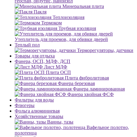
геоспан, ондутис, наноизол
Минеральная плита
Пакля
Теплоизоляция
Термоком
Трубная изоляция
Утеплитель для проемов, для обивки дверей
Теплый пол
Терморегуляторы, датчики
Товары для отдыха
Фанера, ОСП, МДФ, ДСП
Лист МДФ
Плита ОСП
Плита фибролитовая
Фанера березовая
Фанера ламинированная
Фанера хвойная ФСФ
Фильтры для воды
Флюгеры
Фольга алюминиевая
Хозяйственные товары
Ванны, тазы
Вафельное полотно,
полотенца