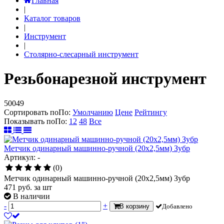
Главная
|
Каталог товаров
|
Инструмент
|
Столярно-слесарный инструмент
Резьбонарезной инструмент
50049
Сортировать по
По
:
Умолчанию
Цене
Рейтингу
Показывать по
По
:
12
48
Все
Метчик одинарный машинно-ручной (20х2,5мм) Зубр
Артикул: -
(0)
Метчик одинарный машинно-ручной (20х2,5мм) Зубр
471
руб.
за шт
В наличии
-
+
В корзину
Добавлено