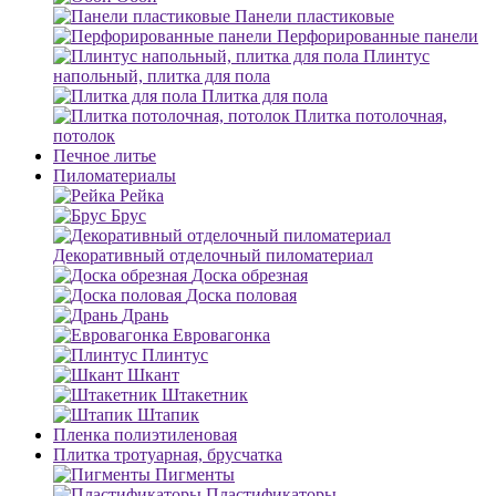
Панели пластиковые
Перфорированные панели
Плинтус
напольный, плитка для пола
Плитка для пола
Плитка потолочная,
потолок
Печное литье
Пиломатериалы
Рейка
Брус
Декоративный отделочный пиломатериал
Доска обрезная
Доска половая
Дрань
Евровагонка
Плинтус
Шкант
Штакетник
Штапик
Пленка полиэтиленовая
Плитка тротуарная, брусчатка
Пигменты
Пластификаторы