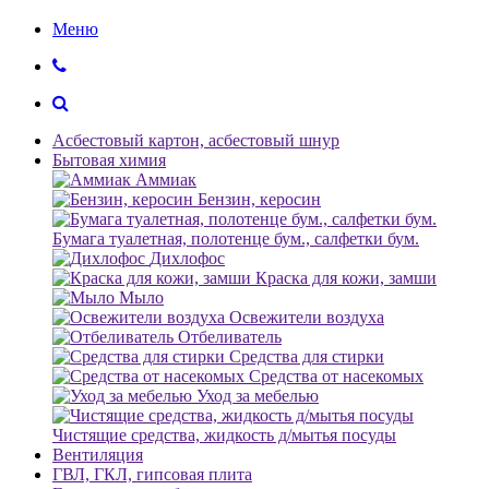
Меню
Асбестовый картон, асбестовый шнур
Бытовая химия
Аммиак
Бензин, керосин
Бумага туалетная, полотенце бум., салфетки бум.
Дихлофос
Краска для кожи, замши
Мыло
Освежители воздуха
Отбеливатель
Средства для стирки
Средства от насекомых
Уход за мебелью
Чистящие средства, жидкость д/мытья посуды
Вентиляция
ГВЛ, ГКЛ, гипсовая плита