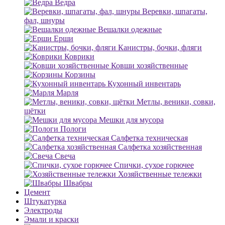
Ведра
Веревки, шпагаты,
фал, шнуры
Вешалки одежные
Ерши
Канистры, бочки, фляги
Коврики
Ковши хозяйственные
Корзины
Кухонный инвентарь
Марля
Метлы, веники, совки,
щётки
Мешки для мусора
Пологи
Салфетка техническая
Салфетка хозяйственная
Свеча
Спички, сухое горючее
Хозяйственные тележки
Швабры
Цемент
Штукатурка
Электроды
Эмали и краски