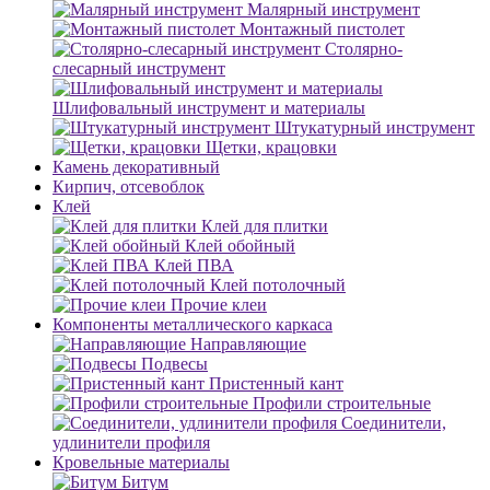
Малярный инструмент
Монтажный пистолет
Столярно-
слесарный инструмент
Шлифовальный инструмент и материалы
Штукатурный инструмент
Щетки, крацовки
Камень декоративный
Кирпич, отсевоблок
Клей
Клей для плитки
Клей обойный
Клей ПВА
Клей потолочный
Прочие клеи
Компоненты металлического каркаса
Направляющие
Подвесы
Пристенный кант
Профили строительные
Соединители,
удлинители профиля
Кровельные материалы
Битум