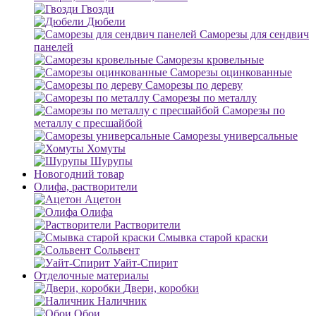
Гвозди
Дюбели
Саморезы для сендвич
панелей
Саморезы кровельные
Саморезы оцинкованные
Саморезы по дереву
Саморезы по металлу
Саморезы по
металлу с пресшайбой
Саморезы универсальные
Хомуты
Шурупы
Новогодний товар
Олифа, растворители
Ацетон
Олифа
Растворители
Смывка старой краски
Сольвент
Уайт-Спирит
Отделочные материалы
Двери, коробки
Наличник
Обои