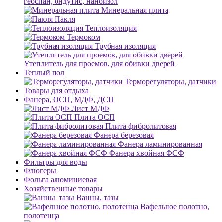
геоспан, ондутис, наноизол
Минеральная плита
Пакля
Теплоизоляция
Термоком
Трубная изоляция
Утеплитель для проемов, для обивки дверей
Теплый пол
Терморегуляторы, датчики
Товары для отдыха
Фанера, ОСП, МДФ, ДСП
Лист МДФ
Плита ОСП
Плита фибролитовая
Фанера березовая
Фанера ламинированная
Фанера хвойная ФСФ
Фильтры для воды
Флюгеры
Фольга алюминиевая
Хозяйственные товары
Ванны, тазы
Вафельное полотно,
полотенца