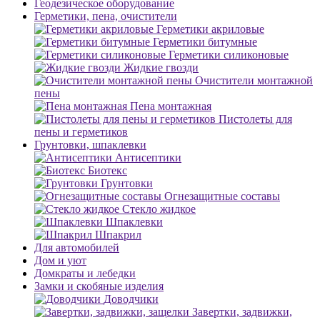
Геодезическое оборудование
Герметики, пена, очистители
Герметики акриловые
Герметики битумные
Герметики силиконовые
Жидкие гвозди
Очистители монтажной
пены
Пена монтажная
Пистолеты для
пены и герметиков
Грунтовки, шпаклевки
Антисептики
Биотекс
Грунтовки
Огнезащитные составы
Стекло жидкое
Шпаклевки
Шпакрил
Для автомобилей
Дом и уют
Домкраты и лебедки
Замки и скобяные изделия
Доводчики
Завертки, задвижки,