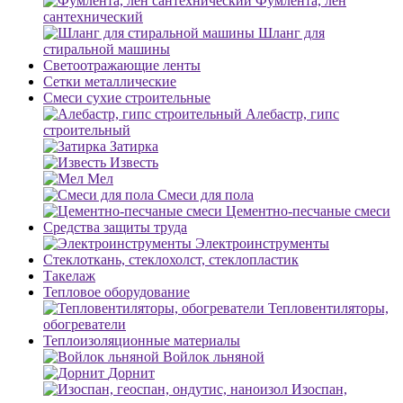
Фумлента, лен
сантехнический
Шланг для
стиральной машины
Светоотражающие ленты
Сетки металлические
Смеси сухие строительные
Алебастр, гипс
строительный
Затирка
Известь
Мел
Смеси для пола
Цементно-песчаные смеси
Средства защиты труда
Электроинструменты
Стеклоткань, стеклохолст, стеклопластик
Такелаж
Тепловое оборудование
Тепловентиляторы,
обогреватели
Теплоизоляционные материалы
Войлок льняной
Дорнит
Изоспан,