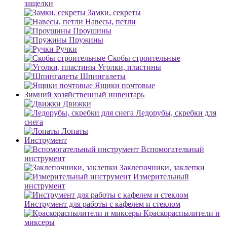
защелки
Замки, секреты
Навесы, петли
Проушины
Пружины
Ручки
Скобы строительные
Уголки, пластины
Шпингалеты
Ящики почтовые
Зимний хозяйственный инвентарь
Движки
Ледорубы, скребки для
снега
Лопаты
Инструмент
Вспомогательный
инструмент
Заклепочники, заклепки
Измерительный
инструмент
Инструмент для работы с кафелем и стеклом
Краскораспылители и
миксеры