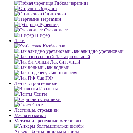
Гибкая черепица
Ондулин
Оцинковка
Пергамин
Рубероид
Стекломаст
Шифер
Лаки
Кузбасслак
Лак алкидно-уретановый
Лак аэрозольный
Лак битумный
Лак водный
Лак по дереву
Лак ПФ
Ленты строительные
Изолента
Ленты
Серпянки
Скотч
Лестницы, стремянки
Масла и смазки
Метизы и крепежные материалы
Анкеры,болты,шпильки,шайбы