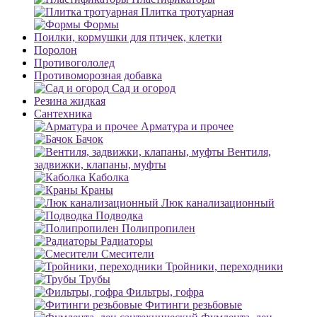
Плитка тротуарная
Формы
Поилки, кормушки для птичек, клетки
Поролон
Противогололед
Противоморозная добавка
Сад и огород
Резина жидкая
Сантехника
Арматура и прочее
Бачок
Вентиля,
задвижки, клапаны, муфты
Каболка
Краны
Люк канализационный
Подводка
Полипропилен
Радиаторы
Смесители
Тройники, переходники
Трубы
Фильтры, гофра
Фитинги резьбовые