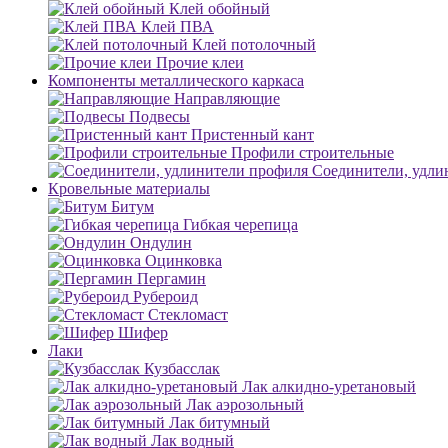
Клей обойный
Клей ПВА
Клей потолочный
Прочие клеи
Компоненты металлического каркаса
Направляющие
Подвесы
Пристенный кант
Профили строительные
Соединители, удли
Кровельные материалы
Битум
Гибкая черепица
Ондулин
Оцинковка
Пергамин
Рубероид
Стекломаст
Шифер
Лаки
Кузбасслак
Лак алкидно-уретановый
Лак аэрозольный
Лак битумный
Лак водный