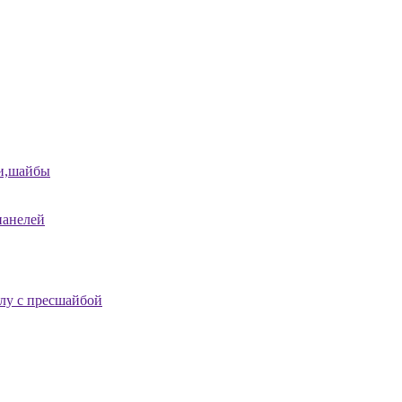
и,шайбы
панелей
лу с пресшайбой