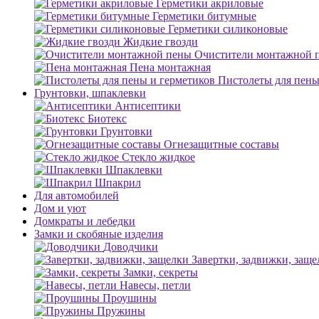
Герметики акриловые
Герметики битумные
Герметики силиконовые
Жидкие гвозди
Очистители монтажной 
Пена монтажная
Пистолеты для пены
Грунтовки, шпаклевки
Антисептики
Биотекс
Грунтовки
Огнезащитные составы
Стекло жидкое
Шпаклевки
Шпакрил
Для автомобилей
Дом и уют
Домкраты и лебедки
Замки и скобяные изделия
Доводчики
Завертки, задвижки, заще
Замки, секреты
Навесы, петли
Проушины
Пружины