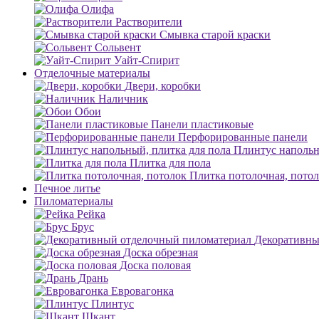
Олифа
Растворители
Смывка старой краски
Сольвент
Уайт-Спирит
Отделочные материалы
Двери, коробки
Наличник
Обои
Панели пластиковые
Перфорированные панели
Плинтус напольн
Плитка для пола
Плитка потолочная, пото
Печное литье
Пиломатериалы
Рейка
Брус
Декоративны
Доска обрезная
Доска половая
Дрань
Евровагонка
Плинтус
Шкант