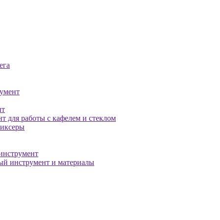
ега
умент
нт
т для работы с кафелем и стеклом
миксеры
инструмент
й инструмент и материалы