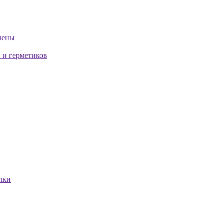
пены
 и герметиков
лки