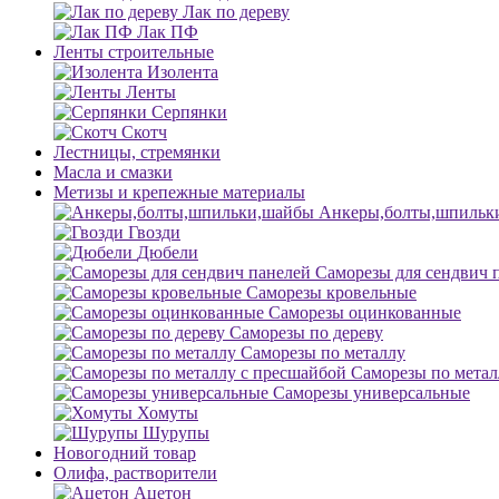
Лак по дереву
Лак ПФ
Ленты строительные
Изолента
Ленты
Серпянки
Скотч
Лестницы, стремянки
Масла и смазки
Метизы и крепежные материалы
Анкеры,болты,шпильк
Гвозди
Дюбели
Саморезы для сендвич 
Саморезы кровельные
Саморезы оцинкованные
Саморезы по дереву
Саморезы по металлу
Саморезы по метал
Саморезы универсальные
Хомуты
Шурупы
Новогодний товар
Олифа, растворители
Ацетон