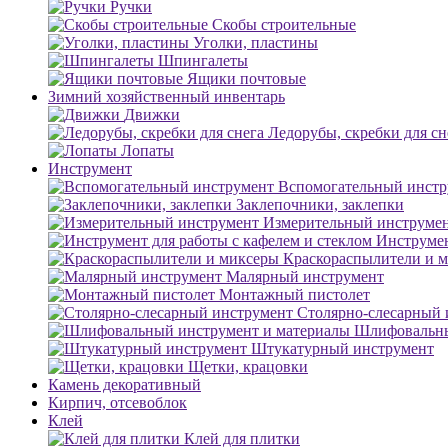
Ручки
Скобы строительные
Уголки, пластины
Шпингалеты
Ящики почтовые
Зимний хозяйственный инвентарь
Движки
Ледорубы, скребки для сн
Лопаты
Инструмент
Вспомогательный инстр
Заклепочники, заклепки
Измерительный инструме
Инструмен
Краскораспылители и 
Малярный инструмент
Монтажный пистолет
Столярно-слесарный 
Шлифовальны
Штукатурный инструмент
Щетки, крацовки
Камень декоративный
Кирпич, отсевоблок
Клей
Клей для плитки