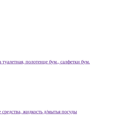
 туалетная, полотенце бум., салфетки бум.
 средства, жидкость д/мытья посуды