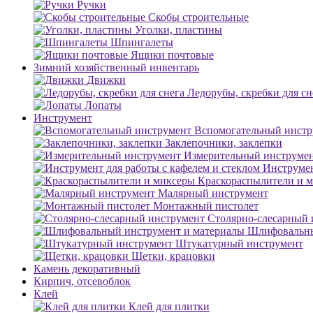
Ручки
Скобы строительные
Уголки, пластины
Шпингалеты
Ящики почтовые
Зимний хозяйственный инвентарь
Движки
Ледорубы, скребки для сн
Лопаты
Инструмент
Вспомогательный инстр
Заклепочники, заклепки
Измерительный инструме
Инструмен
Краскораспылители и 
Малярный инструмент
Монтажный пистолет
Столярно-слесарный 
Шлифовальны
Штукатурный инструмент
Щетки, крацовки
Камень декоративный
Кирпич, отсевоблок
Клей
Клей для плитки