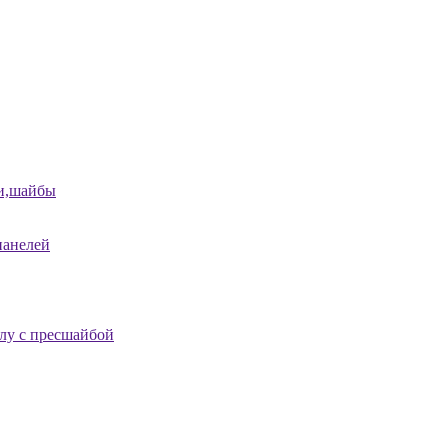
и,шайбы
панелей
лу с пресшайбой