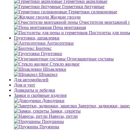
Герметики акриловые
Герметики битумные
Герметики силиконовые
Жидкие гвозди
Очистители монтажной 
Пена монтажная
Пистолеты для пены
Грунтовки, шпаклевки
Антисептики
Биотекс
Грунтовки
Огнезащитные составы
Стекло жидкое
Шпаклевки
Шпакрил
Для автомобилей
Дом и уют
Домкраты и лебедки
Замки и скобяные изделия
Доводчики
Завертки, задвижки, заще
Замки, секреты
Навесы, петли
Проушины
Пружины