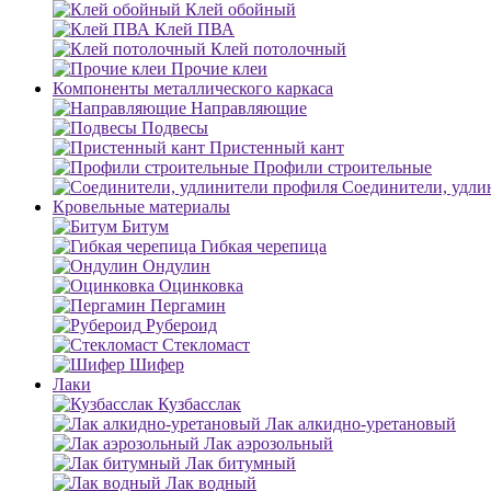
Клей обойный
Клей ПВА
Клей потолочный
Прочие клеи
Компоненты металлического каркаса
Направляющие
Подвесы
Пристенный кант
Профили строительные
Соединители, удли
Кровельные материалы
Битум
Гибкая черепица
Ондулин
Оцинковка
Пергамин
Рубероид
Стекломаст
Шифер
Лаки
Кузбасслак
Лак алкидно-уретановый
Лак аэрозольный
Лак битумный
Лак водный