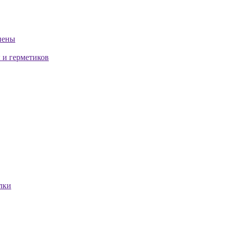
пены
 и герметиков
лки