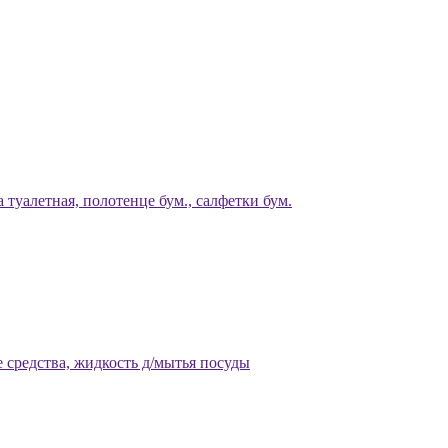
 туалетная, полотенце бум., салфетки бум.
 средства, жидкость д/мытья посуды