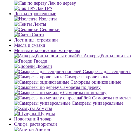
Лак по дереву
Лак ПФ
Ленты строительные
Изолента
Ленты
Серпянки
Скотч
Лестницы, стремянки
Масла и смазки
Метизы и крепежные материалы
Анкеры,болты,шпильк
Гвозди
Дюбели
Саморезы для сендвич 
Саморезы кровельные
Саморезы оцинкованные
Саморезы по дереву
Саморезы по металлу
Саморезы по метал
Саморезы универсальные
Хомуты
Шурупы
Новогодний товар
Олифа, растворители
Ацетон