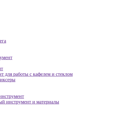
ега
умент
нт
т для работы с кафелем и стеклом
миксеры
инструмент
й инструмент и материалы