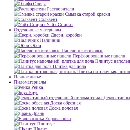
Олифа
Растворители
Смывка старой краски
Сольвент
Уайт-Спирит
Отделочные материалы
Двери, коробки
Наличник
Обои
Панели пластиковые
Перфорированные панели
Плинтус напольн
Плитка для пола
Плитка потолочная, пото
Печное литье
Пиломатериалы
Рейка
Брус
Декоративны
Доска обрезная
Доска половая
Дрань
Евровагонка
Плинтус
Шкант