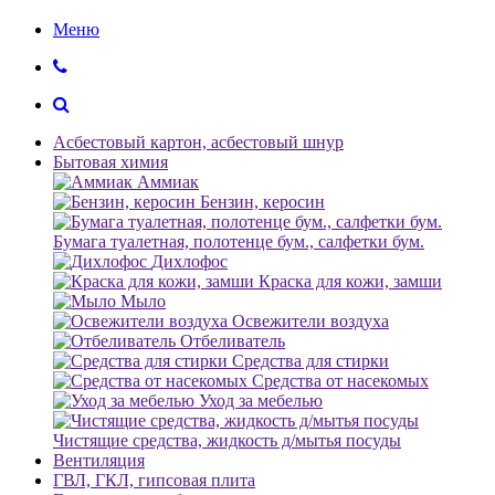
Меню
Асбестовый картон, асбестовый шнур
Бытовая химия
Аммиак
Бензин, керосин
Бумага туалетная, полотенце бум., салфетки бум.
Дихлофос
Краска для кожи, замши
Мыло
Освежители воздуха
Отбеливатель
Средства для стирки
Средства от насекомых
Уход за мебелью
Чистящие средства, жидкость д/мытья посуды
Вентиляция
ГВЛ, ГКЛ, гипсовая плита