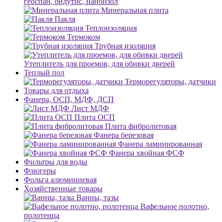
геоспан, ондутис, наноизол
Минеральная плита
Пакля
Теплоизоляция
Термоком
Трубная изоляция
Утеплитель для проемов, для обивки дверей
Теплый пол
Терморегуляторы, датчики
Товары для отдыха
Фанера, ОСП, МДФ, ДСП
Лист МДФ
Плита ОСП
Плита фибролитовая
Фанера березовая
Фанера ламинированная
Фанера хвойная ФСФ
Фильтры для воды
Флюгеры
Фольга алюминиевая
Хозяйственные товары
Ванны, тазы
Вафельное полотно,
полотенца