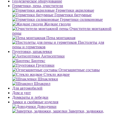
Геодезическое оборудование
Герметики, пена, очистители
Герметики акриловые
Герметики битумные
Герметики силиконовые
Жидкие гвозди
Очистители монтажной
пены
Пена монтажная
Пистолеты для
пены и герметиков
Грунтовки, шпаклевки
Антисептики
Биотекс
Грунтовки
Огнезащитные составы
Стекло жидкое
Шпаклевки
Шпакрил
Для автомобилей
Дом и уют
Домкраты и лебедки
Замки и скобяные изделия
Доводчики
Завертки, задвижки,