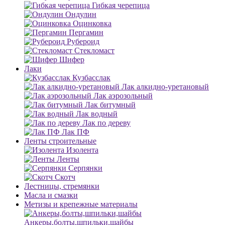
Гибкая черепица
Ондулин
Оцинковка
Пергамин
Рубероид
Стекломаст
Шифер
Лаки
Кузбасслак
Лак алкидно-уретановый
Лак аэрозольный
Лак битумный
Лак водный
Лак по дереву
Лак ПФ
Ленты строительные
Изолента
Ленты
Серпянки
Скотч
Лестницы, стремянки
Масла и смазки
Метизы и крепежные материалы
Анкеры,болты,шпильки,шайбы