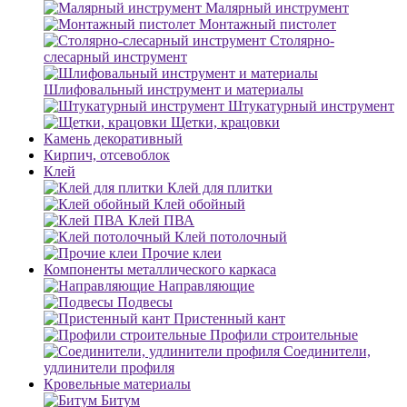
Малярный инструмент
Монтажный пистолет
Столярно-
слесарный инструмент
Шлифовальный инструмент и материалы
Штукатурный инструмент
Щетки, крацовки
Камень декоративный
Кирпич, отсевоблок
Клей
Клей для плитки
Клей обойный
Клей ПВА
Клей потолочный
Прочие клеи
Компоненты металлического каркаса
Направляющие
Подвесы
Пристенный кант
Профили строительные
Соединители,
удлинители профиля
Кровельные материалы
Битум