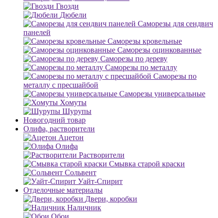
Гвозди
Дюбели
Саморезы для сендвич
панелей
Саморезы кровельные
Саморезы оцинкованные
Саморезы по дереву
Саморезы по металлу
Саморезы по
металлу с пресшайбой
Саморезы универсальные
Хомуты
Шурупы
Новогодний товар
Олифа, растворители
Ацетон
Олифа
Растворители
Смывка старой краски
Сольвент
Уайт-Спирит
Отделочные материалы
Двери, коробки
Наличник
Обои