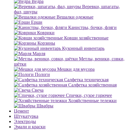
Ведра
Веревки, шпагаты,
фал, шнуры
Вешалки одежные
Ерши
Канистры, бочки, фляги
Коврики
Ковши хозяйственные
Корзины
Кухонный инвентарь
Марля
Метлы, веники, совки,
щётки
Мешки для мусора
Пологи
Салфетка техническая
Салфетка хозяйственная
Свеча
Спички, сухое горючее
Хозяйственные тележки
Швабры
Цемент
Штукатурка
Электроды
Эмали и краски