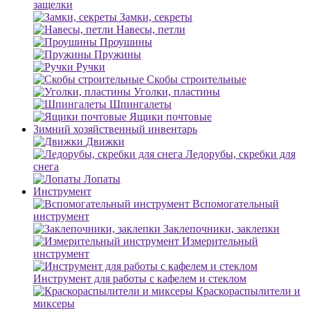
защелки
Замки, секреты
Навесы, петли
Проушины
Пружины
Ручки
Скобы строительные
Уголки, пластины
Шпингалеты
Ящики почтовые
Зимний хозяйственный инвентарь
Движки
Ледорубы, скребки для
снега
Лопаты
Инструмент
Вспомогательный
инструмент
Заклепочники, заклепки
Измерительный
инструмент
Инструмент для работы с кафелем и стеклом
Краскораспылители и
миксеры