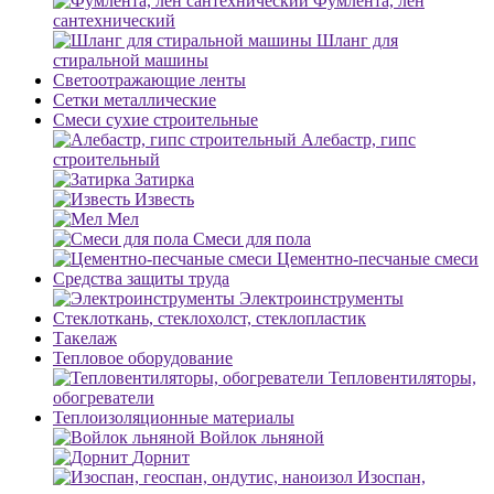
Фумлента, лен
сантехнический
Шланг для
стиральной машины
Светоотражающие ленты
Сетки металлические
Смеси сухие строительные
Алебастр, гипс
строительный
Затирка
Известь
Мел
Смеси для пола
Цементно-песчаные смеси
Средства защиты труда
Электроинструменты
Стеклоткань, стеклохолст, стеклопластик
Такелаж
Тепловое оборудование
Тепловентиляторы,
обогреватели
Теплоизоляционные материалы
Войлок льняной
Дорнит
Изоспан,