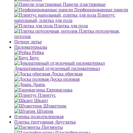
Панели пластиковые
Перфорированные панели
Плинтус
напольный, плитка для пола
Плитка для пола
Плитка потолочная,
потолок
Печное литье
Пиломатериалы
Рейка
Брус
Декоративный отделочный пиломатериал
Доска обрезная
Доска половая
Дрань
Евровагонка
Плинтус
Шкант
Штакетник
Штапик
Пленка полиэтиленовая
Плитка тротуарная, брусчатка
Пигменты
Пластификаторы