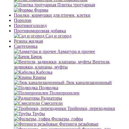
Плитка тротуарная
Формы
Поилки, кормушки для птичек, клетки
Поролон
Противогололед
Противоморозная добавка
Сад и огород
Резина жидкая
Сантехника
Арматура и прочее
Бачок
Вентиля,
задвижки, клапаны, муфты
Каболка
Краны
Люк канализационный
Подводка
Полипропилен
Радиаторы
Смесители
Тройники, переходники
Трубы
Фильтры, гофра
Фитинги резьбовые