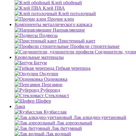
Клей обойный
Клей ПВА
Клей потолочный
Прочие клеи
Компоненты металлического каркаса
Направляющие
Подвесы
Пристенный кант
Профили строительные
Соединители, удли
Кровельные материалы
Битум
Гибкая черепица
Ондулин
Оцинковка
Пергамин
Рубероид
Стекломаст
Шифер
Лаки
Кузбасслак
Лак алкидно-уретановый
Лак аэрозольный
Лак битумный
Лак водный