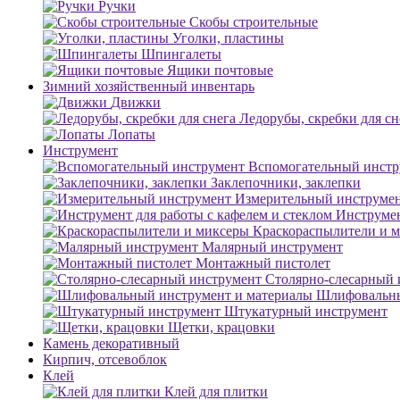
Ручки
Скобы строительные
Уголки, пластины
Шпингалеты
Ящики почтовые
Зимний хозяйственный инвентарь
Движки
Ледорубы, скребки для сн
Лопаты
Инструмент
Вспомогательный инстр
Заклепочники, заклепки
Измерительный инструме
Инструмен
Краскораспылители и 
Малярный инструмент
Монтажный пистолет
Столярно-слесарный 
Шлифовальны
Штукатурный инструмент
Щетки, крацовки
Камень декоративный
Кирпич, отсевоблок
Клей
Клей для плитки