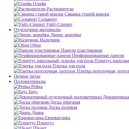
Олифа
Растворители
Смывка старой краски
Сольвент
Уайт-Спирит
Отделочные материалы
Двери, коробки
Наличник
Обои
Панели пластиковые
Перфорированные панели
Плинтус напольн
Плитка для пола
Плитка потолочная, пото
Печное литье
Пиломатериалы
Рейка
Брус
Декоративны
Доска обрезная
Доска половая
Дрань
Евровагонка
Плинтус
Шкант