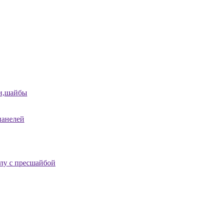
и,шайбы
панелей
лу с пресшайбой