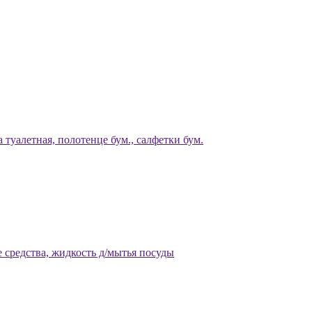
 туалетная, полотенце бум., салфетки бум.
 средства, жидкость д/мытья посуды