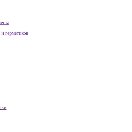
пены
 и герметиков
лки