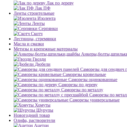
Лак по дереву
Лак ПФ
Ленты строительные
Изолента
Ленты
Серпянки
Скотч
Лестницы, стремянки
Масла и смазки
Метизы и крепежные материалы
Анкеры,болты,шпильк
Гвозди
Дюбели
Саморезы для сендвич 
Саморезы кровельные
Саморезы оцинкованные
Саморезы по дереву
Саморезы по металлу
Саморезы по метал
Саморезы универсальные
Хомуты
Шурупы
Новогодний товар
Олифа, растворители
Ацетон