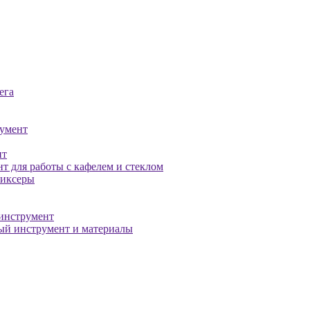
ега
умент
нт
т для работы с кафелем и стеклом
миксеры
инструмент
й инструмент и материалы