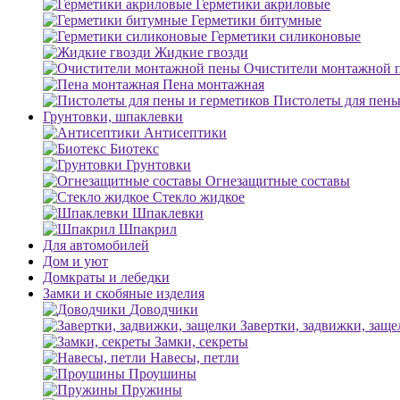
Герметики акриловые
Герметики битумные
Герметики силиконовые
Жидкие гвозди
Очистители монтажной 
Пена монтажная
Пистолеты для пены
Грунтовки, шпаклевки
Антисептики
Биотекс
Грунтовки
Огнезащитные составы
Стекло жидкое
Шпаклевки
Шпакрил
Для автомобилей
Дом и уют
Домкраты и лебедки
Замки и скобяные изделия
Доводчики
Завертки, задвижки, заще
Замки, секреты
Навесы, петли
Проушины
Пружины