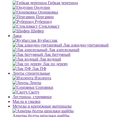
Гибкая черепица
Ондулин
Оцинковка
Пергамин
Рубероид
Стекломаст
Шифер
Лаки
Кузбасслак
Лак алкидно-уретановый
Лак аэрозольный
Лак битумный
Лак водный
Лак по дереву
Лак ПФ
Ленты строительные
Изолента
Ленты
Серпянки
Скотч
Лестницы, стремянки
Масла и смазки
Метизы и крепежные материалы
Анкеры,болты,шпильки,шайбы