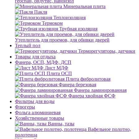
геоспан, ондутис, наноизол
Минеральная плита
Пакля
Теплоизоляция
Термоком
Трубная изоляция
Утеплитель для проемов, для обивки дверей
Теплый пол
Терморегуляторы, датчики
Товары для отдыха
Фанера, ОСП, МДФ, ДСП
Лист МДФ
Плита ОСП
Плита фибролитовая
Фанера березовая
Фанера ламинированная
Фанера хвойная ФСФ
Фильтры для воды
Флюгеры
Фольга алюминиевая
Хозяйственные товары
Ванны, тазы
Вафельное полотно,
полотенца