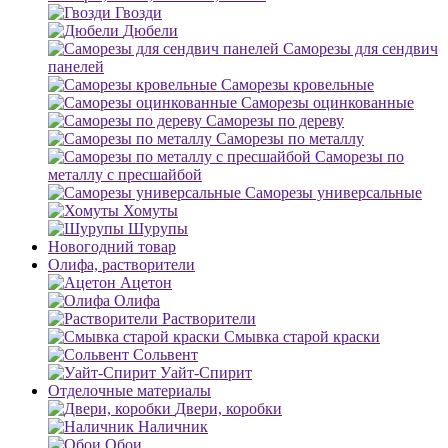
Гвозди
Дюбели
Саморезы для сендвич
панелей
Саморезы кровельные
Саморезы оцинкованные
Саморезы по дереву
Саморезы по металлу
Саморезы по
металлу с пресшайбой
Саморезы универсальные
Хомуты
Шурупы
Новогодний товар
Олифа, растворители
Ацетон
Олифа
Растворители
Смывка старой краски
Сольвент
Уайт-Спирит
Отделочные материалы
Двери, коробки
Наличник
Обои