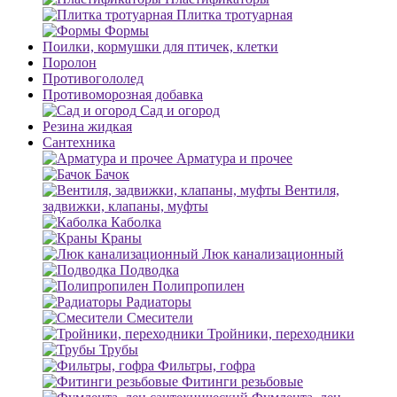
Плитка тротуарная
Формы
Поилки, кормушки для птичек, клетки
Поролон
Противогололед
Противоморозная добавка
Сад и огород
Резина жидкая
Сантехника
Арматура и прочее
Бачок
Вентиля,
задвижки, клапаны, муфты
Каболка
Краны
Люк канализационный
Подводка
Полипропилен
Радиаторы
Смесители
Тройники, переходники
Трубы
Фильтры, гофра
Фитинги резьбовые