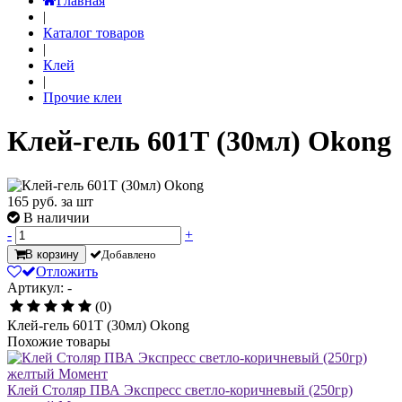
Главная
|
Каталог товаров
|
Клей
|
Прочие клеи
Клей-гель 601Т (30мл) Okong
165
руб. за шт
В наличии
-
+
В корзину
Добавлено
Отложить
Артикул: -
(0)
Клей-гель 601Т (30мл) Okong
Похожие товары
Клей Столяр ПВА Экспресс светло-коричневый (250гр)