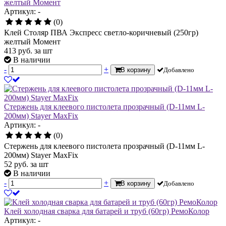
желтый Момент
Артикул: -
(0)
Клей Столяр ПВА Экспресс светло-коричневый (250гр)
желтый Момент
413
руб.
за шт
В наличии
-
+
В корзину
Добавлено
Стержень для клеевого пистолета прозрачный (D-11мм L-
200мм) Stayer MaxFix
Артикул: -
(0)
Стержень для клеевого пистолета прозрачный (D-11мм L-
200мм) Stayer MaxFix
52
руб.
за шт
В наличии
-
+
В корзину
Добавлено
Клей холодная сварка для батарей и труб (60гр) РемоКолор
Артикул: -