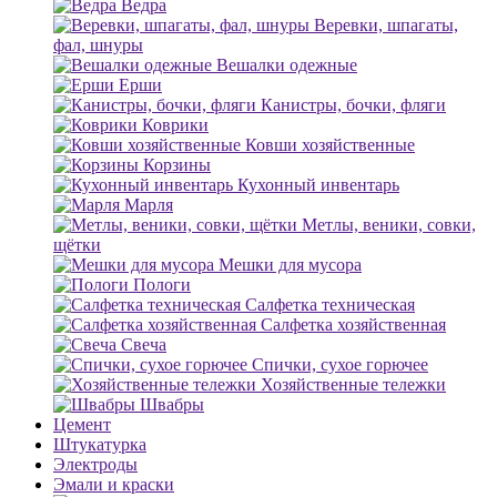
Ведра
Веревки, шпагаты,
фал, шнуры
Вешалки одежные
Ерши
Канистры, бочки, фляги
Коврики
Ковши хозяйственные
Корзины
Кухонный инвентарь
Марля
Метлы, веники, совки,
щётки
Мешки для мусора
Пологи
Салфетка техническая
Салфетка хозяйственная
Свеча
Спички, сухое горючее
Хозяйственные тележки
Швабры
Цемент
Штукатурка
Электроды
Эмали и краски