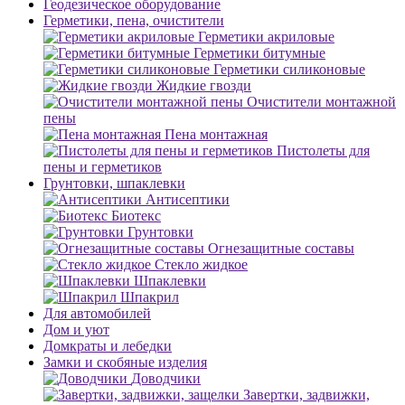
Геодезическое оборудование
Герметики, пена, очистители
Герметики акриловые
Герметики битумные
Герметики силиконовые
Жидкие гвозди
Очистители монтажной
пены
Пена монтажная
Пистолеты для
пены и герметиков
Грунтовки, шпаклевки
Антисептики
Биотекс
Грунтовки
Огнезащитные составы
Стекло жидкое
Шпаклевки
Шпакрил
Для автомобилей
Дом и уют
Домкраты и лебедки
Замки и скобяные изделия
Доводчики
Завертки, задвижки,