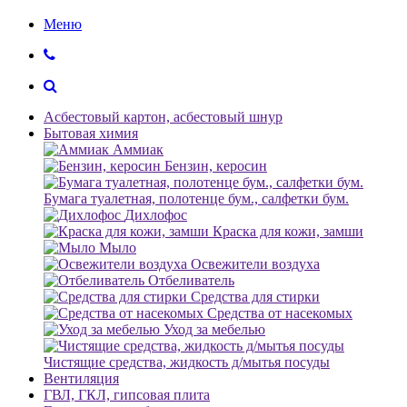
Меню
Асбестовый картон, асбестовый шнур
Бытовая химия
Аммиак
Бензин, керосин
Бумага туалетная, полотенце бум., салфетки бум.
Дихлофос
Краска для кожи, замши
Мыло
Освежители воздуха
Отбеливатель
Средства для стирки
Средства от насекомых
Уход за мебелью
Чистящие средства, жидкость д/мытья посуды
Вентиляция
ГВЛ, ГКЛ, гипсовая плита