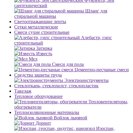
Фумлента, лен
сантехнический
Шланг для
стиральной машины
Светоотражающие ленты
Сетки металлические
Смеси сухие строительные
Алебастр, гипс
строительный
Затирка
Известь
Мел
Смеси для пола
Цементно-песчаные смеси
Средства защиты труда
Электроинструменты
Стеклоткань, стеклохолст, стеклопластик
Такелаж
Тепловое оборудование
Тепловентиляторы,
обогреватели
Теплоизоляционные материалы
Войлок льняной
Дорнит
Изоспан,