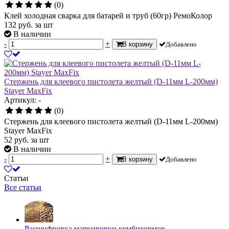
(0)
Клей холодная сварка для батарей и труб (60гр) РемоКолор
132
руб.
за шт
В наличии
-
+
В корзину
Добавлено
Стержень для клеевого пистолета желтый (D-11мм L-200мм)
Stayer MaxFix
Артикул: -
(0)
Стержень для клеевого пистолета желтый (D-11мм L-200мм)
Stayer MaxFix
52
руб.
за шт
В наличии
-
+
В корзину
Добавлено
Статьи
Все статьи
Расшифровка маркировки комбикормов