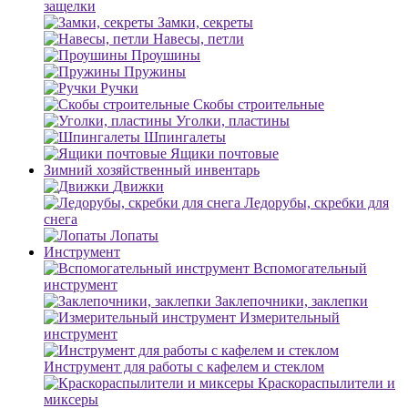
защелки
Замки, секреты
Навесы, петли
Проушины
Пружины
Ручки
Скобы строительные
Уголки, пластины
Шпингалеты
Ящики почтовые
Зимний хозяйственный инвентарь
Движки
Ледорубы, скребки для
снега
Лопаты
Инструмент
Вспомогательный
инструмент
Заклепочники, заклепки
Измерительный
инструмент
Инструмент для работы с кафелем и стеклом
Краскораспылители и
миксеры