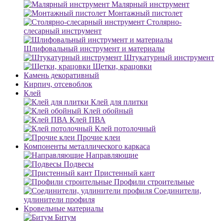
Малярный инструмент
Монтажный пистолет
Столярно-
слесарный инструмент
Шлифовальный инструмент и материалы
Штукатурный инструмент
Щетки, крацовки
Камень декоративный
Кирпич, отсевоблок
Клей
Клей для плитки
Клей обойный
Клей ПВА
Клей потолочный
Прочие клеи
Компоненты металлического каркаса
Направляющие
Подвесы
Пристенный кант
Профили строительные
Соединители,
удлинители профиля
Кровельные материалы
Битум