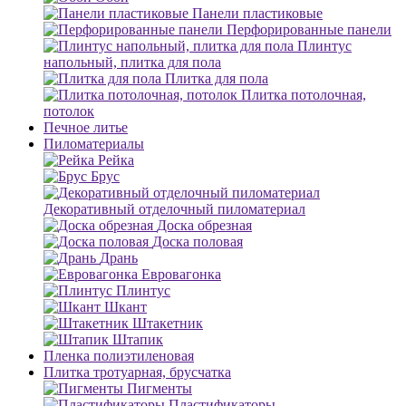
Панели пластиковые
Перфорированные панели
Плинтус
напольный, плитка для пола
Плитка для пола
Плитка потолочная,
потолок
Печное литье
Пиломатериалы
Рейка
Брус
Декоративный отделочный пиломатериал
Доска обрезная
Доска половая
Дрань
Евровагонка
Плинтус
Шкант
Штакетник
Штапик
Пленка полиэтиленовая
Плитка тротуарная, брусчатка
Пигменты
Пластификаторы