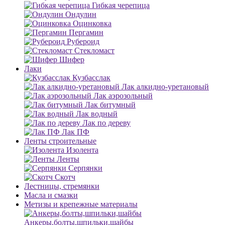
Гибкая черепица
Ондулин
Оцинковка
Пергамин
Рубероид
Стекломаст
Шифер
Лаки
Кузбасслак
Лак алкидно-уретановый
Лак аэрозольный
Лак битумный
Лак водный
Лак по дереву
Лак ПФ
Ленты строительные
Изолента
Ленты
Серпянки
Скотч
Лестницы, стремянки
Масла и смазки
Метизы и крепежные материалы
Анкеры,болты,шпильки,шайбы