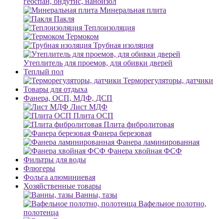
геоспан, ондутис, наноизол
Минеральная плита
Пакля
Теплоизоляция
Термоком
Трубная изоляция
Утеплитель для проемов, для обивки дверей
Теплый пол
Терморегуляторы, датчики
Товары для отдыха
Фанера, ОСП, МДФ, ДСП
Лист МДФ
Плита ОСП
Плита фибролитовая
Фанера березовая
Фанера ламинированная
Фанера хвойная ФСФ
Фильтры для воды
Флюгеры
Фольга алюминиевая
Хозяйственные товары
Ванны, тазы
Вафельное полотно,
полотенца