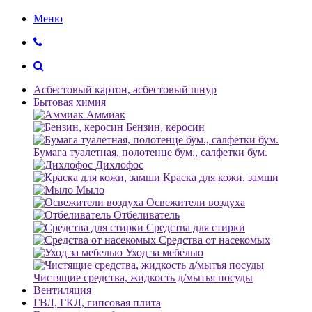
Меню
Асбестовый картон, асбестовый шнур
Бытовая химия
Аммиак
Бензин, керосин
Бумага туалетная, полотенце бум., салфетки бум.
Дихлофос
Краска для кожи, замши
Мыло
Освежители воздуха
Отбеливатель
Средства для стирки
Средства от насекомых
Уход за мебелью
Чистящие средства, жидкость д/мытья посуды
Вентиляция
ГВЛ, ГКЛ, гипсовая плита