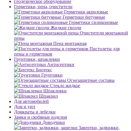
Геодезическое оборудование
Герметики, пена, очистители
Герметики акриловые
Герметики битумные
Герметики силиконовые
Жидкие гвозди
Очистители монтажной
пены
Пена монтажная
Пистолеты для
пены и герметиков
Грунтовки, шпаклевки
Антисептики
Биотекс
Грунтовки
Огнезащитные составы
Стекло жидкое
Шпаклевки
Шпакрил
Для автомобилей
Дом и уют
Домкраты и лебедки
Замки и скобяные изделия
Доводчики
Завертки, задвижки,