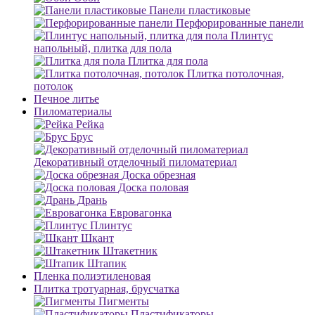
Панели пластиковые
Перфорированные панели
Плинтус
напольный, плитка для пола
Плитка для пола
Плитка потолочная,
потолок
Печное литье
Пиломатериалы
Рейка
Брус
Декоративный отделочный пиломатериал
Доска обрезная
Доска половая
Дрань
Евровагонка
Плинтус
Шкант
Штакетник
Штапик
Пленка полиэтиленовая
Плитка тротуарная, брусчатка
Пигменты
Пластификаторы