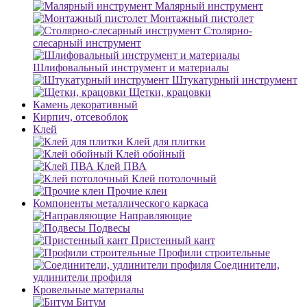
Малярный инструмент
Монтажный пистолет
Столярно-
слесарный инструмент
Шлифовальный инструмент и материалы
Штукатурный инструмент
Щетки, крацовки
Камень декоративный
Кирпич, отсевоблок
Клей
Клей для плитки
Клей обойный
Клей ПВА
Клей потолочный
Прочие клеи
Компоненты металлического каркаса
Направляющие
Подвесы
Пристенный кант
Профили строительные
Соединители,
удлинители профиля
Кровельные материалы
Битум