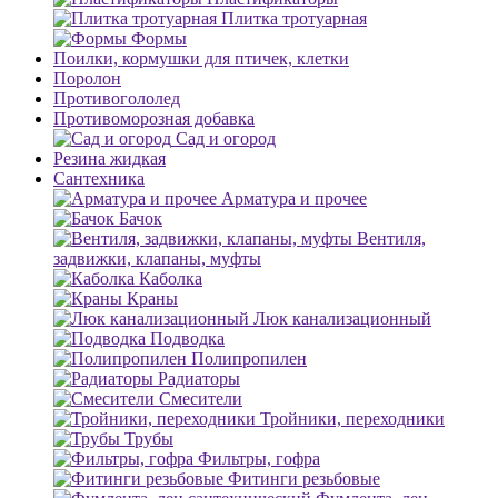
Плитка тротуарная
Формы
Поилки, кормушки для птичек, клетки
Поролон
Противогололед
Противоморозная добавка
Сад и огород
Резина жидкая
Сантехника
Арматура и прочее
Бачок
Вентиля,
задвижки, клапаны, муфты
Каболка
Краны
Люк канализационный
Подводка
Полипропилен
Радиаторы
Смесители
Тройники, переходники
Трубы
Фильтры, гофра
Фитинги резьбовые