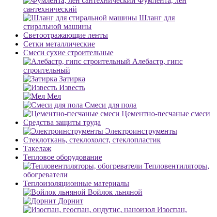
Фумлента, лен
сантехнический
Шланг для
стиральной машины
Светоотражающие ленты
Сетки металлические
Смеси сухие строительные
Алебастр, гипс
строительный
Затирка
Известь
Мел
Смеси для пола
Цементно-песчаные смеси
Средства защиты труда
Электроинструменты
Стеклоткань, стеклохолст, стеклопластик
Такелаж
Тепловое оборудование
Тепловентиляторы,
обогреватели
Теплоизоляционные материалы
Войлок льняной
Дорнит
Изоспан,