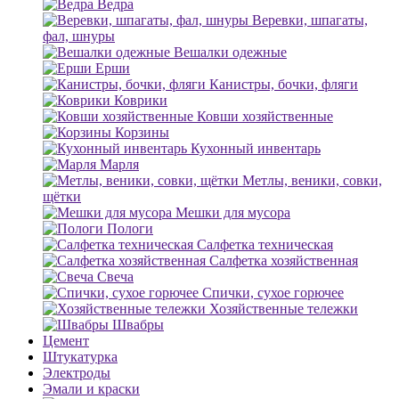
Ведра
Веревки, шпагаты,
фал, шнуры
Вешалки одежные
Ерши
Канистры, бочки, фляги
Коврики
Ковши хозяйственные
Корзины
Кухонный инвентарь
Марля
Метлы, веники, совки,
щётки
Мешки для мусора
Пологи
Салфетка техническая
Салфетка хозяйственная
Свеча
Спички, сухое горючее
Хозяйственные тележки
Швабры
Цемент
Штукатурка
Электроды
Эмали и краски