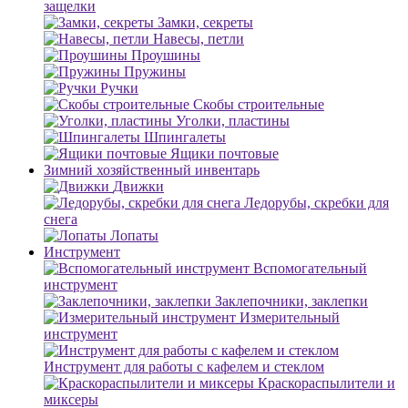
защелки
Замки, секреты
Навесы, петли
Проушины
Пружины
Ручки
Скобы строительные
Уголки, пластины
Шпингалеты
Ящики почтовые
Зимний хозяйственный инвентарь
Движки
Ледорубы, скребки для
снега
Лопаты
Инструмент
Вспомогательный
инструмент
Заклепочники, заклепки
Измерительный
инструмент
Инструмент для работы с кафелем и стеклом
Краскораспылители и
миксеры