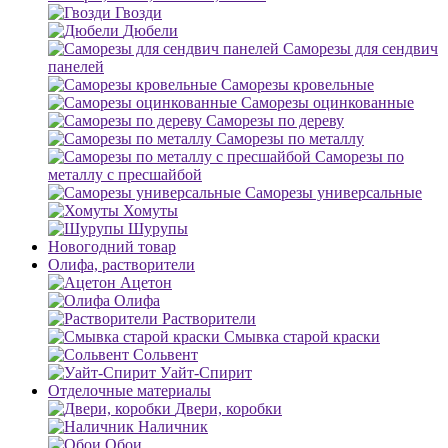
Гвозди
Дюбели
Саморезы для сендвич
панелей
Саморезы кровельные
Саморезы оцинкованные
Саморезы по дереву
Саморезы по металлу
Саморезы по
металлу с пресшайбой
Саморезы универсальные
Хомуты
Шурупы
Новогодний товар
Олифа, растворители
Ацетон
Олифа
Растворители
Смывка старой краски
Сольвент
Уайт-Спирит
Отделочные материалы
Двери, коробки
Наличник
Обои