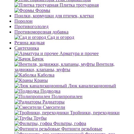
Плитка тротуарная
Формы
Поилки, кормушки для птичек, клетки
Поролон
Противогололед
Противоморозная добавка
Сад и огород
Резина жидкая
Сантехника
Арматура и прочее
Бачок
Вентиля,
задвижки, клапаны, муфты
Каболка
Краны
Люк канализационный
Подводка
Полипропилен
Радиаторы
Смесители
Тройники, переходники
Трубы
Фильтры, гофра
Фитинги резьбовые