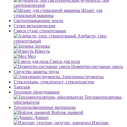
Фумлента, лен
сантехнический
Шланг для
стиральной машины
Светоотражающие ленты
Сетки металлические
Смеси сухие строительные
Алебастр, гипс
строительный
Затирка
Известь
Мел
Смеси для пола
Цементно-песчаные смеси
Средства защиты труда
Электроинструменты
Стеклоткань, стеклохолст, стеклопластик
Такелаж
Тепловое оборудование
Тепловентиляторы,
обогреватели
Теплоизоляционные материалы
Войлок льняной
Дорнит
Изоспан,