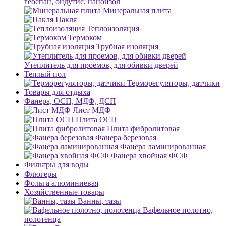
геоспан, ондутис, наноизол
Минеральная плита
Пакля
Теплоизоляция
Термоком
Трубная изоляция
Утеплитель для проемов, для обивки дверей
Теплый пол
Терморегуляторы, датчики
Товары для отдыха
Фанера, ОСП, МДФ, ДСП
Лист МДФ
Плита ОСП
Плита фибролитовая
Фанера березовая
Фанера ламинированная
Фанера хвойная ФСФ
Фильтры для воды
Флюгеры
Фольга алюминиевая
Хозяйственные товары
Ванны, тазы
Вафельное полотно,
полотенца