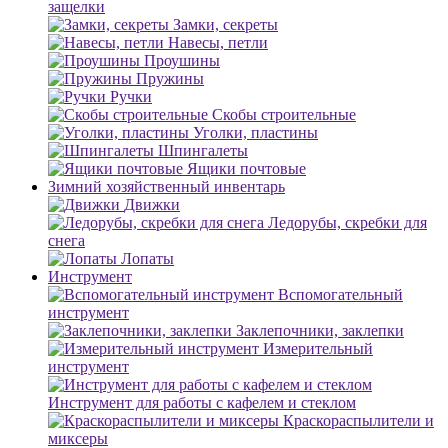
защелки
Замки, секреты
Навесы, петли
Проушины
Пружины
Ручки
Скобы строительные
Уголки, пластины
Шпингалеты
Ящики почтовые
Зимний хозяйственный инвентарь
Движки
Ледорубы, скребки для
снега
Лопаты
Инструмент
Вспомогательный
инструмент
Заклепочники, заклепки
Измерительный
инструмент
Инструмент для работы с кафелем и стеклом
Краскораспылители и
миксеры