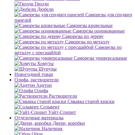
Гвозди
Дюбели
Саморезы для сендвич
панелей
Саморезы кровельные
Саморезы оцинкованные
Саморезы по дереву
Саморезы по металлу
Саморезы по
металлу с пресшайбой
Саморезы универсальные
Хомуты
Шурупы
Новогодний товар
Олифа, растворители
Ацетон
Олифа
Растворители
Смывка старой краски
Сольвент
Уайт-Спирит
Отделочные материалы
Двери, коробки
Наличник
Обои