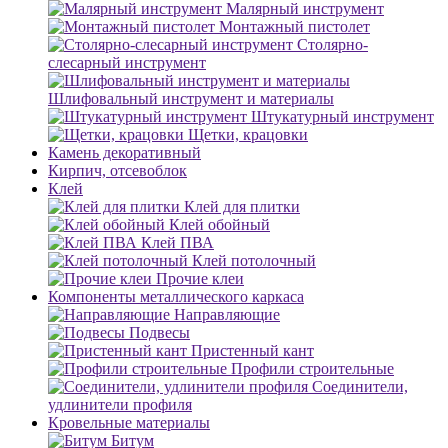
Малярный инструмент
Монтажный пистолет
Столярно-
слесарный инструмент
Шлифовальный инструмент и материалы
Штукатурный инструмент
Щетки, крацовки
Камень декоративный
Кирпич, отсевоблок
Клей
Клей для плитки
Клей обойный
Клей ПВА
Клей потолочный
Прочие клеи
Компоненты металлического каркаса
Направляющие
Подвесы
Пристенный кант
Профили строительные
Соединители,
удлинители профиля
Кровельные материалы
Битум