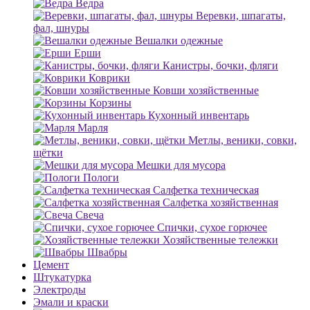
Ведра
Веревки, шпагаты,
фал, шнуры
Вешалки одежные
Ерши
Канистры, бочки, фляги
Коврики
Ковши хозяйственные
Корзины
Кухонный инвентарь
Марля
Метлы, веники, совки,
щётки
Мешки для мусора
Пологи
Салфетка техническая
Салфетка хозяйственная
Свеча
Спички, сухое горючее
Хозяйственные тележки
Швабры
Цемент
Штукатурка
Электроды
Эмали и краски