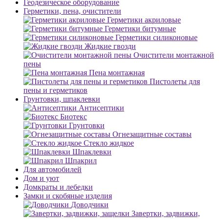
Геодезическое оборудование
Герметики, пена, очистители
Герметики акриловые
Герметики битумные
Герметики силиконовые
Жидкие гвозди
Очистители монтажной
пены
Пена монтажная
Пистолеты для
пены и герметиков
Грунтовки, шпаклевки
Антисептики
Биотекс
Грунтовки
Огнезащитные составы
Стекло жидкое
Шпаклевки
Шпакрил
Для автомобилей
Дом и уют
Домкраты и лебедки
Замки и скобяные изделия
Доводчики
Завертки, задвижки,