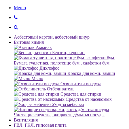
Меню
Асбестовый картон, асбестовый шнур
Бытовая химия
Аммиак
Бензин, керосин
Бумага туалетная, полотенце бум., салфетки бум.
Дихлофос
Краска для кожи, замши
Мыло
Освежители воздуха
Отбеливатель
Средства для стирки
Средства от насекомых
Уход за мебелью
Чистящие средства, жидкость д/мытья посуды
Вентиляция
ГВЛ, ГКЛ, гипсовая плита