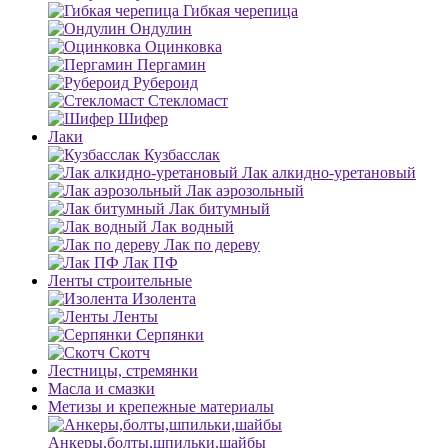
Гибкая черепица
Ондулин
Оцинковка
Пергамин
Рубероид
Стекломаст
Шифер
Лаки
Кузбасслак
Лак алкидно-уретановый
Лак аэрозольный
Лак битумный
Лак водный
Лак по дереву
Лак ПФ
Ленты строительные
Изолента
Ленты
Серпянки
Скотч
Лестницы, стремянки
Масла и смазки
Метизы и крепежные материалы
Анкеры,болты,шпильки,шайбы