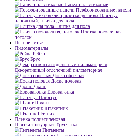
Панели пластиковые
Перфорированные панели
Плинтус
напольный, плитка для пола
Плитка для пола
Плитка потолочная,
потолок
Печное литье
Пиломатериалы
Рейка
Брус
Декоративный отделочный пиломатериал
Доска обрезная
Доска половая
Дрань
Евровагонка
Плинтус
Шкант
Штакетник
Штапик
Пленка полиэтиленовая
Плитка тротуарная, брусчатка
Пигменты
Пластификаторы