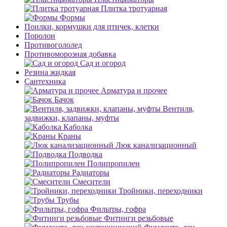
Плитка тротуарная
Формы
Поилки, кормушки для птичек, клетки
Поролон
Противогололед
Противоморозная добавка
Сад и огород
Резина жидкая
Сантехника
Арматура и прочее
Бачок
Вентиля,
задвижки, клапаны, муфты
Каболка
Краны
Люк канализационный
Подводка
Полипропилен
Радиаторы
Смесители
Тройники, переходники
Трубы
Фильтры, гофра
Фитинги резьбовые