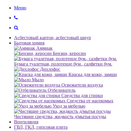
Меню
Асбестовый картон, асбестовый шнур
Бытовая химия
Аммиак
Бензин, керосин
Бумага туалетная, полотенце бум., салфетки бум.
Дихлофос
Краска для кожи, замши
Мыло
Освежители воздуха
Отбеливатель
Средства для стирки
Средства от насекомых
Уход за мебелью
Чистящие средства, жидкость д/мытья посуды
Вентиляция
ГВЛ, ГКЛ, гипсовая плита