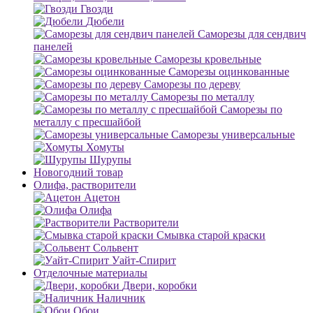
Гвозди
Дюбели
Саморезы для сендвич
панелей
Саморезы кровельные
Саморезы оцинкованные
Саморезы по дереву
Саморезы по металлу
Саморезы по
металлу с пресшайбой
Саморезы универсальные
Хомуты
Шурупы
Новогодний товар
Олифа, растворители
Ацетон
Олифа
Растворители
Смывка старой краски
Сольвент
Уайт-Спирит
Отделочные материалы
Двери, коробки
Наличник
Обои