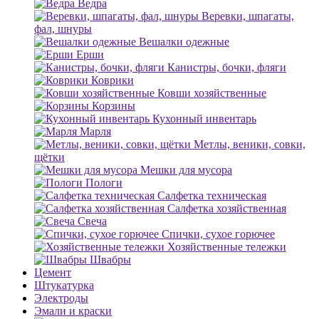
Ведра
Веревки, шпагаты,
фал, шнуры
Вешалки одежные
Ерши
Канистры, бочки, фляги
Коврики
Ковши хозяйственные
Корзины
Кухонный инвентарь
Марля
Метлы, веники, совки,
щётки
Мешки для мусора
Пологи
Салфетка техническая
Салфетка хозяйственная
Свеча
Спички, сухое горючее
Хозяйственные тележки
Швабры
Цемент
Штукатурка
Электроды
Эмали и краски