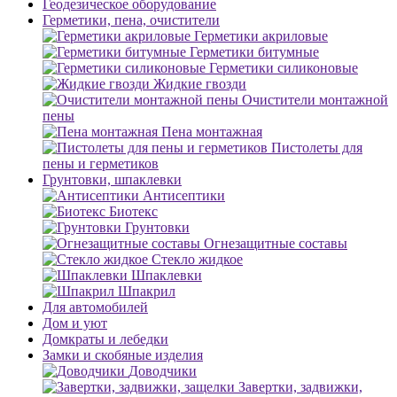
Геодезическое оборудование
Герметики, пена, очистители
Герметики акриловые
Герметики битумные
Герметики силиконовые
Жидкие гвозди
Очистители монтажной
пены
Пена монтажная
Пистолеты для
пены и герметиков
Грунтовки, шпаклевки
Антисептики
Биотекс
Грунтовки
Огнезащитные составы
Стекло жидкое
Шпаклевки
Шпакрил
Для автомобилей
Дом и уют
Домкраты и лебедки
Замки и скобяные изделия
Доводчики
Завертки, задвижки,