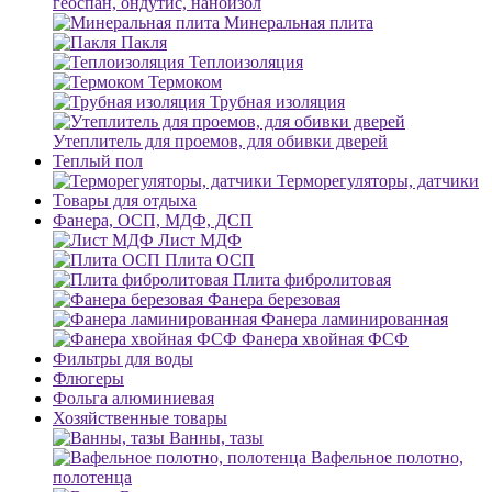
геоспан, ондутис, наноизол
Минеральная плита
Пакля
Теплоизоляция
Термоком
Трубная изоляция
Утеплитель для проемов, для обивки дверей
Теплый пол
Терморегуляторы, датчики
Товары для отдыха
Фанера, ОСП, МДФ, ДСП
Лист МДФ
Плита ОСП
Плита фибролитовая
Фанера березовая
Фанера ламинированная
Фанера хвойная ФСФ
Фильтры для воды
Флюгеры
Фольга алюминиевая
Хозяйственные товары
Ванны, тазы
Вафельное полотно,
полотенца