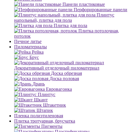
Панели пластиковые
Перфорированные панели
Плинтус
напольный, плитка для пола
Плитка для пола
Плитка потолочная,
потолок
Печное литье
Пиломатериалы
Рейка
Брус
Декоративный отделочный пиломатериал
Доска обрезная
Доска половая
Дрань
Евровагонка
Плинтус
Шкант
Штакетник
Штапик
Пленка полиэтиленовая
Плитка тротуарная, брусчатка
Пигменты
Пластификаторы