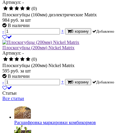
Артикул: -
(0)
Плоскогубцы (160мм) диэлектрические Matrix
984
руб.
за шт
В наличии
-
+
В корзину
Добавлено
Плоскогубцы (200мм) Nickel Matrix
Артикул: -
(0)
Плоскогубцы (200мм) Nickel Matrix
595
руб.
за шт
В наличии
-
+
В корзину
Добавлено
Статьи
Все статьи
Расшифровка маркировки комбикормов