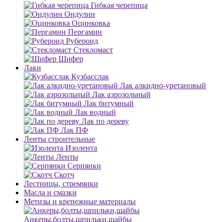
Гибкая черепица
Ондулин
Оцинковка
Пергамин
Рубероид
Стекломаст
Шифер
Лаки
Кузбасслак
Лак алкидно-уретановый
Лак аэрозольный
Лак битумный
Лак водный
Лак по дереву
Лак ПФ
Ленты строительные
Изолента
Ленты
Серпянки
Скотч
Лестницы, стремянки
Масла и смазки
Метизы и крепежные материалы
Анкеры,болты,шпильки,шайбы