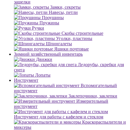
защелки
Замки, секреты
Навесы, петли
Проушины
Пружины
Ручки
Скобы строительные
Уголки, пластины
Шпингалеты
Ящики почтовые
Зимний хозяйственный инвентарь
Движки
Ледорубы, скребки для
снега
Лопаты
Инструмент
Вспомогательный
инструмент
Заклепочники, заклепки
Измерительный
инструмент
Инструмент для работы с кафелем и стеклом
Краскораспылители и
миксеры