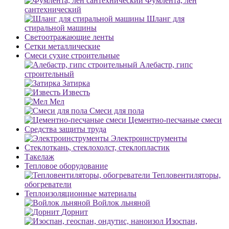
Фумлента, лен
сантехнический
Шланг для
стиральной машины
Светоотражающие ленты
Сетки металлические
Смеси сухие строительные
Алебастр, гипс
строительный
Затирка
Известь
Мел
Смеси для пола
Цементно-песчаные смеси
Средства защиты труда
Электроинструменты
Стеклоткань, стеклохолст, стеклопластик
Такелаж
Тепловое оборудование
Тепловентиляторы,
обогреватели
Теплоизоляционные материалы
Войлок льняной
Дорнит
Изоспан,