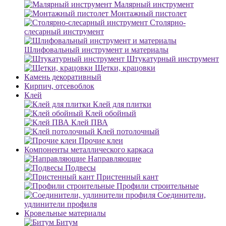
Малярный инструмент
Монтажный пистолет
Столярно-
слесарный инструмент
Шлифовальный инструмент и материалы
Штукатурный инструмент
Щетки, крацовки
Камень декоративный
Кирпич, отсевоблок
Клей
Клей для плитки
Клей обойный
Клей ПВА
Клей потолочный
Прочие клеи
Компоненты металлического каркаса
Направляющие
Подвесы
Пристенный кант
Профили строительные
Соединители,
удлинители профиля
Кровельные материалы
Битум