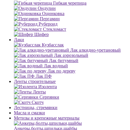
Гибкая черепица
Ондулин
Оцинковка
Пергамин
Рубероид
Стекломаст
Шифер
Лаки
Кузбасслак
Лак алкидно-уретановый
Лак аэрозольный
Лак битумный
Лак водный
Лак по дереву
Лак ПФ
Ленты строительные
Изолента
Ленты
Серпянки
Скотч
Лестницы, стремянки
Масла и смазки
Метизы и крепежные материалы
Анкеры,болты,шпильки,шайбы