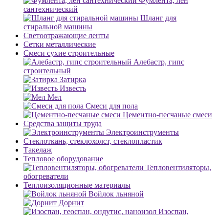
Фумлента, лен
сантехнический
Шланг для
стиральной машины
Светоотражающие ленты
Сетки металлические
Смеси сухие строительные
Алебастр, гипс
строительный
Затирка
Известь
Мел
Смеси для пола
Цементно-песчаные смеси
Средства защиты труда
Электроинструменты
Стеклоткань, стеклохолст, стеклопластик
Такелаж
Тепловое оборудование
Тепловентиляторы,
обогреватели
Теплоизоляционные материалы
Войлок льняной
Дорнит
Изоспан,