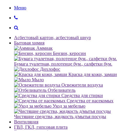
Меню
Асбестовый картон, асбестовый шнур
Бытовая химия
Аммиак
Бензин, керосин
Бумага туалетная, полотенце бум., салфетки бум.
Дихлофос
Краска для кожи, замши
Мыло
Освежители воздуха
Отбеливатель
Средства для стирки
Средства от насекомых
Уход за мебелью
Чистящие средства, жидкость д/мытья посуды
Вентиляция
ГВЛ, ГКЛ, гипсовая плита