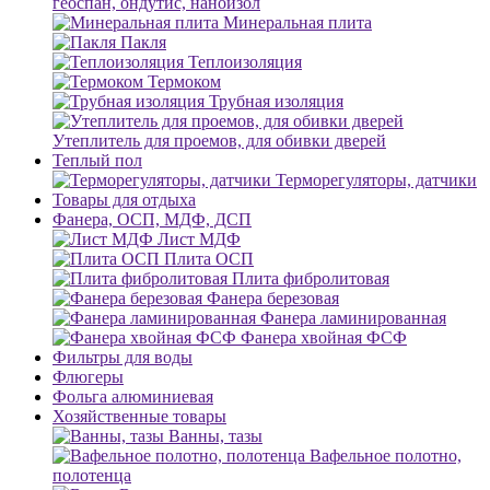
геоспан, ондутис, наноизол
Минеральная плита
Пакля
Теплоизоляция
Термоком
Трубная изоляция
Утеплитель для проемов, для обивки дверей
Теплый пол
Терморегуляторы, датчики
Товары для отдыха
Фанера, ОСП, МДФ, ДСП
Лист МДФ
Плита ОСП
Плита фибролитовая
Фанера березовая
Фанера ламинированная
Фанера хвойная ФСФ
Фильтры для воды
Флюгеры
Фольга алюминиевая
Хозяйственные товары
Ванны, тазы
Вафельное полотно,
полотенца