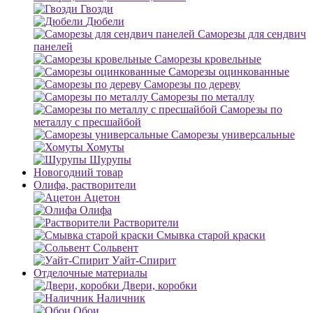
Гвозди
Дюбели
Саморезы для сендвич
панелей
Саморезы кровельные
Саморезы оцинкованные
Саморезы по дереву
Саморезы по металлу
Саморезы по
металлу с пресшайбой
Саморезы универсальные
Хомуты
Шурупы
Новогодний товар
Олифа, растворители
Ацетон
Олифа
Растворители
Смывка старой краски
Сольвент
Уайт-Спирит
Отделочные материалы
Двери, коробки
Наличник
Обои