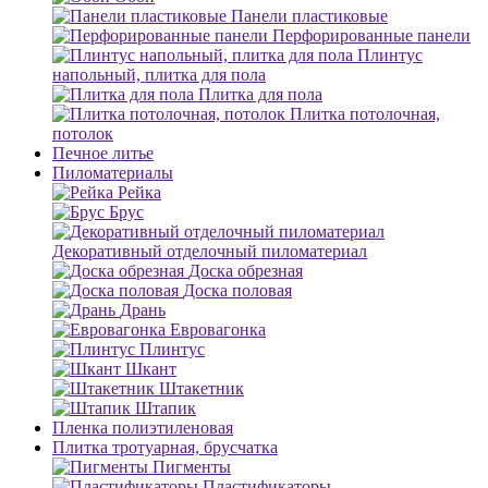
Панели пластиковые
Перфорированные панели
Плинтус
напольный, плитка для пола
Плитка для пола
Плитка потолочная,
потолок
Печное литье
Пиломатериалы
Рейка
Брус
Декоративный отделочный пиломатериал
Доска обрезная
Доска половая
Дрань
Евровагонка
Плинтус
Шкант
Штакетник
Штапик
Пленка полиэтиленовая
Плитка тротуарная, брусчатка
Пигменты
Пластификаторы