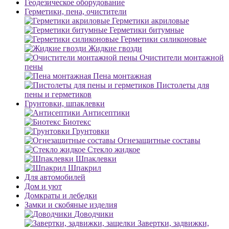
Геодезическое оборудование
Герметики, пена, очистители
Герметики акриловые
Герметики битумные
Герметики силиконовые
Жидкие гвозди
Очистители монтажной
пены
Пена монтажная
Пистолеты для
пены и герметиков
Грунтовки, шпаклевки
Антисептики
Биотекс
Грунтовки
Огнезащитные составы
Стекло жидкое
Шпаклевки
Шпакрил
Для автомобилей
Дом и уют
Домкраты и лебедки
Замки и скобяные изделия
Доводчики
Завертки, задвижки,