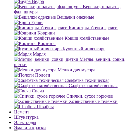
Ведра
Веревки, шпагаты,
фал, шнуры
Вешалки одежные
Ерши
Канистры, бочки, фляги
Коврики
Ковши хозяйственные
Корзины
Кухонный инвентарь
Марля
Метлы, веники, совки,
щётки
Мешки для мусора
Пологи
Салфетка техническая
Салфетка хозяйственная
Свеча
Спички, сухое горючее
Хозяйственные тележки
Швабры
Цемент
Штукатурка
Электроды
Эмали и краски