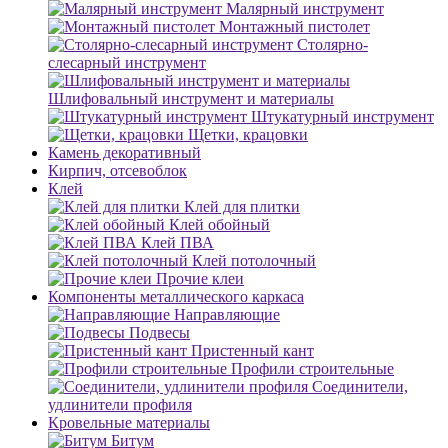
Малярный инструмент
Монтажный пистолет
Столярно-
слесарный инструмент
Шлифовальный инструмент и материалы
Штукатурный инструмент
Щетки, крацовки
Камень декоративный
Кирпич, отсевоблок
Клей
Клей для плитки
Клей обойный
Клей ПВА
Клей потолочный
Прочие клеи
Компоненты металлического каркаса
Направляющие
Подвесы
Пристенный кант
Профили строительные
Соединители,
удлинители профиля
Кровельные материалы
Битум