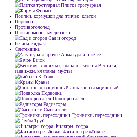
Плитка тротуарная
Формы
Поилки, кормушки для птичек, клетки
Поролон
Противогололед
Противоморозная добавка
Сад и огород
Резина жидкая
Сантехника
Арматура и прочее
Бачок
Вентиля,
задвижки, клапаны, муфты
Каболка
Краны
Люк канализационный
Подводка
Полипропилен
Радиаторы
Смесители
Тройники, переходники
Трубы
Фильтры, гофра
Фитинги резьбовые