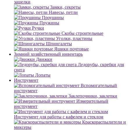
защелки
Замки, секреты
Навесы, петли
Проушины
Пружины
Ручки
Скобы строительные
Уголки, пластины
Шпингалеты
Ящики почтовые
Зимний хозяйственный инвентарь
Движки
Ледорубы, скребки для
снега
Лопаты
Инструмент
Вспомогательный
инструмент
Заклепочники, заклепки
Измерительный
инструмент
Инструмент для работы с кафелем и стеклом
Краскораспылители и
миксеры