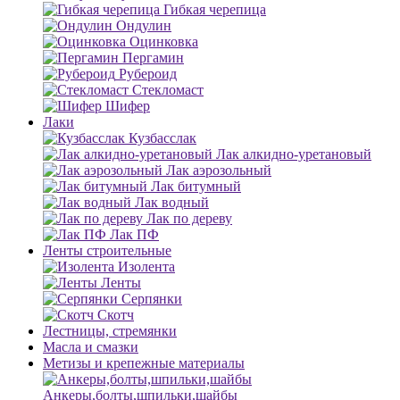
Гибкая черепица
Ондулин
Оцинковка
Пергамин
Рубероид
Стекломаст
Шифер
Лаки
Кузбасслак
Лак алкидно-уретановый
Лак аэрозольный
Лак битумный
Лак водный
Лак по дереву
Лак ПФ
Ленты строительные
Изолента
Ленты
Серпянки
Скотч
Лестницы, стремянки
Масла и смазки
Метизы и крепежные материалы
Анкеры,болты,шпильки,шайбы