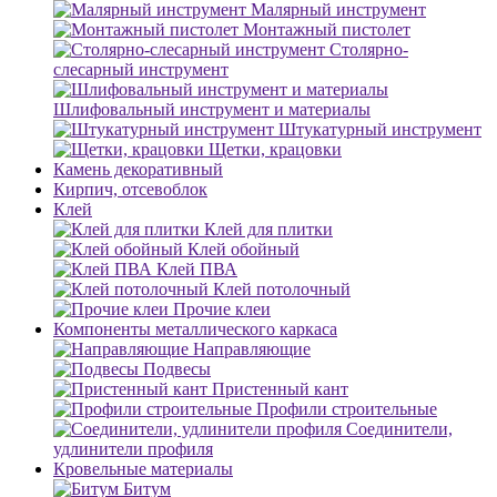
Малярный инструмент
Монтажный пистолет
Столярно-
слесарный инструмент
Шлифовальный инструмент и материалы
Штукатурный инструмент
Щетки, крацовки
Камень декоративный
Кирпич, отсевоблок
Клей
Клей для плитки
Клей обойный
Клей ПВА
Клей потолочный
Прочие клеи
Компоненты металлического каркаса
Направляющие
Подвесы
Пристенный кант
Профили строительные
Соединители,
удлинители профиля
Кровельные материалы
Битум