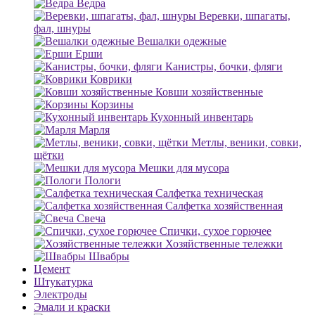
Ведра
Веревки, шпагаты,
фал, шнуры
Вешалки одежные
Ерши
Канистры, бочки, фляги
Коврики
Ковши хозяйственные
Корзины
Кухонный инвентарь
Марля
Метлы, веники, совки,
щётки
Мешки для мусора
Пологи
Салфетка техническая
Салфетка хозяйственная
Свеча
Спички, сухое горючее
Хозяйственные тележки
Швабры
Цемент
Штукатурка
Электроды
Эмали и краски