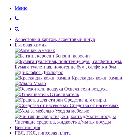
Меню
Асбестовый картон, асбестовый шнур
Бытовая химия
Аммиак
Бензин, керосин
Бумага туалетная, полотенце бум., салфетки бум.
Дихлофос
Краска для кожи, замши
Мыло
Освежители воздуха
Отбеливатель
Средства для стирки
Средства от насекомых
Уход за мебелью
Чистящие средства, жидкость д/мытья посуды
Вентиляция
ГВЛ, ГКЛ, гипсовая плита