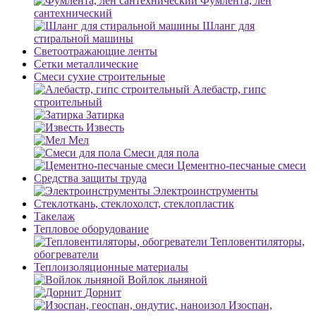
Фумлента, лен
сантехнический
Шланг для
стиральной машины
Светоотражающие ленты
Сетки металлические
Смеси сухие строительные
Алебастр, гипс
строительный
Затирка
Известь
Мел
Смеси для пола
Цементно-песчаные смеси
Средства защиты труда
Электроинструменты
Стеклоткань, стеклохолст, стеклопластик
Такелаж
Тепловое оборудование
Тепловентиляторы,
обогреватели
Теплоизоляционные материалы
Войлок льняной
Дорнит
Изоспан,