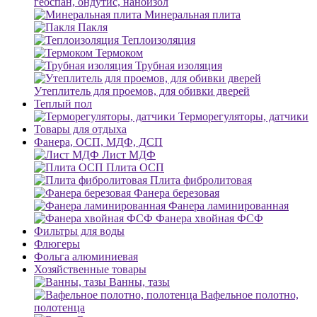
геоспан, ондутис, наноизол
Минеральная плита
Пакля
Теплоизоляция
Термоком
Трубная изоляция
Утеплитель для проемов, для обивки дверей
Теплый пол
Терморегуляторы, датчики
Товары для отдыха
Фанера, ОСП, МДФ, ДСП
Лист МДФ
Плита ОСП
Плита фибролитовая
Фанера березовая
Фанера ламинированная
Фанера хвойная ФСФ
Фильтры для воды
Флюгеры
Фольга алюминиевая
Хозяйственные товары
Ванны, тазы
Вафельное полотно,
полотенца