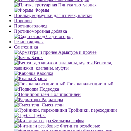
Плитка тротуарная
Формы
Поилки, кормушки для птичек, клетки
Поролон
Противогололед
Противоморозная добавка
Сад и огород
Резина жидкая
Сантехника
Арматура и прочее
Бачок
Вентиля,
задвижки, клапаны, муфты
Каболка
Краны
Люк канализационный
Подводка
Полипропилен
Радиаторы
Смесители
Тройники, переходники
Трубы
Фильтры, гофра
Фитинги резьбовые