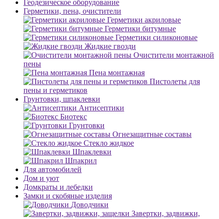
Геодезическое оборудование
Герметики, пена, очистители
Герметики акриловые
Герметики битумные
Герметики силиконовые
Жидкие гвозди
Очистители монтажной
пены
Пена монтажная
Пистолеты для
пены и герметиков
Грунтовки, шпаклевки
Антисептики
Биотекс
Грунтовки
Огнезащитные составы
Стекло жидкое
Шпаклевки
Шпакрил
Для автомобилей
Дом и уют
Домкраты и лебедки
Замки и скобяные изделия
Доводчики
Завертки, задвижки,