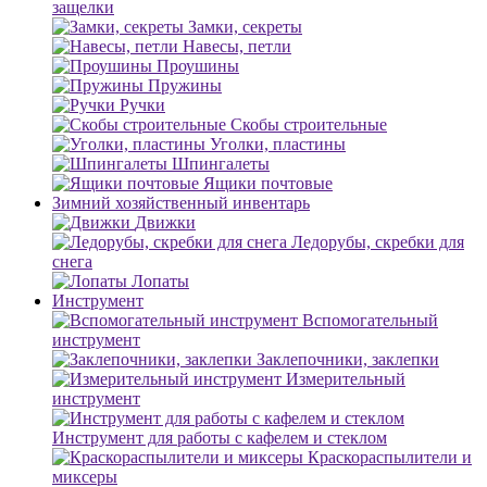
защелки
Замки, секреты
Навесы, петли
Проушины
Пружины
Ручки
Скобы строительные
Уголки, пластины
Шпингалеты
Ящики почтовые
Зимний хозяйственный инвентарь
Движки
Ледорубы, скребки для
снега
Лопаты
Инструмент
Вспомогательный
инструмент
Заклепочники, заклепки
Измерительный
инструмент
Инструмент для работы с кафелем и стеклом
Краскораспылители и
миксеры