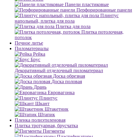
Панели пластиковые
Перфорированные панели
Плинтус
напольный, плитка для пола
Плитка для пола
Плитка потолочная,
потолок
Печное литье
Пиломатериалы
Рейка
Брус
Декоративный отделочный пиломатериал
Доска обрезная
Доска половая
Дрань
Евровагонка
Плинтус
Шкант
Штакетник
Штапик
Пленка полиэтиленовая
Плитка тротуарная, брусчатка
Пигменты
Пластификаторы