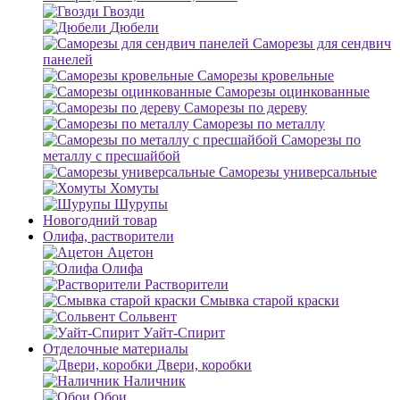
Гвозди
Дюбели
Саморезы для сендвич
панелей
Саморезы кровельные
Саморезы оцинкованные
Саморезы по дереву
Саморезы по металлу
Саморезы по
металлу с пресшайбой
Саморезы универсальные
Хомуты
Шурупы
Новогодний товар
Олифа, растворители
Ацетон
Олифа
Растворители
Смывка старой краски
Сольвент
Уайт-Спирит
Отделочные материалы
Двери, коробки
Наличник
Обои