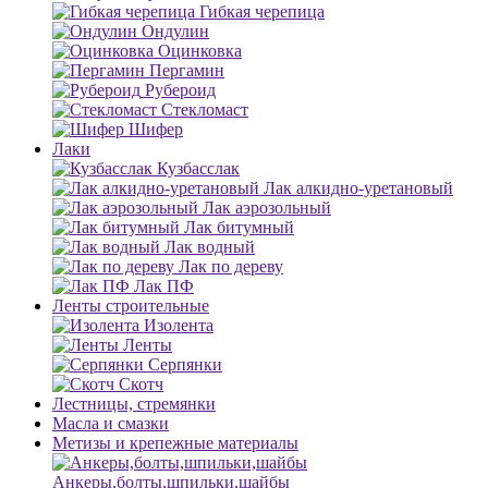
Гибкая черепица
Ондулин
Оцинковка
Пергамин
Рубероид
Стекломаст
Шифер
Лаки
Кузбасслак
Лак алкидно-уретановый
Лак аэрозольный
Лак битумный
Лак водный
Лак по дереву
Лак ПФ
Ленты строительные
Изолента
Ленты
Серпянки
Скотч
Лестницы, стремянки
Масла и смазки
Метизы и крепежные материалы
Анкеры,болты,шпильки,шайбы