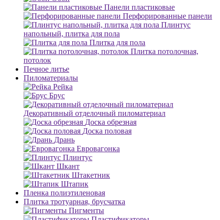
Панели пластиковые
Перфорированные панели
Плинтус
напольный, плитка для пола
Плитка для пола
Плитка потолочная,
потолок
Печное литье
Пиломатериалы
Рейка
Брус
Декоративный отделочный пиломатериал
Доска обрезная
Доска половая
Дрань
Евровагонка
Плинтус
Шкант
Штакетник
Штапик
Пленка полиэтиленовая
Плитка тротуарная, брусчатка
Пигменты
Пластификаторы