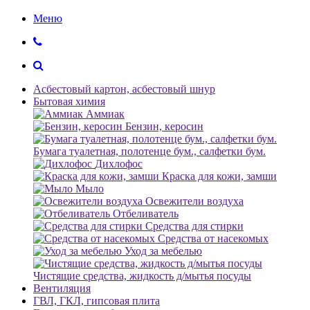
Меню
Асбестовый картон, асбестовый шнур
Бытовая химия
Аммиак
Бензин, керосин
Бумага туалетная, полотенце бум., салфетки бум.
Дихлофос
Краска для кожи, замши
Мыло
Освежители воздуха
Отбеливатель
Средства для стирки
Средства от насекомых
Уход за мебелью
Чистящие средства, жидкость д/мытья посуды
Вентиляция
ГВЛ, ГКЛ, гипсовая плита