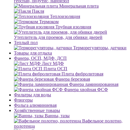
геоспан, ондутис, наноизол
Минеральная плита
Пакля
Теплоизоляция
Термоком
Трубная изоляция
Утеплитель для проемов, для обивки дверей
Теплый пол
Терморегуляторы, датчики
Товары для отдыха
Фанера, ОСП, МДФ, ДСП
Лист МДФ
Плита ОСП
Плита фибролитовая
Фанера березовая
Фанера ламинированная
Фанера хвойная ФСФ
Фильтры для воды
Флюгеры
Фольга алюминиевая
Хозяйственные товары
Ванны, тазы
Вафельное полотно,
полотенца