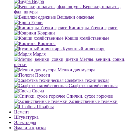
Ведра
Веревки, шпагаты,
фал, шнуры
Вешалки одежные
Ерши
Канистры, бочки, фляги
Коврики
Ковши хозяйственные
Корзины
Кухонный инвентарь
Марля
Метлы, веники, совки,
щётки
Мешки для мусора
Пологи
Салфетка техническая
Салфетка хозяйственная
Свеча
Спички, сухое горючее
Хозяйственные тележки
Швабры
Цемент
Штукатурка
Электроды
Эмали и краски