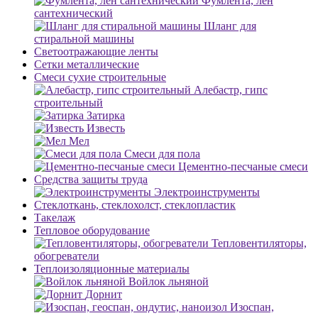
Фумлента, лен
сантехнический
Шланг для
стиральной машины
Светоотражающие ленты
Сетки металлические
Смеси сухие строительные
Алебастр, гипс
строительный
Затирка
Известь
Мел
Смеси для пола
Цементно-песчаные смеси
Средства защиты труда
Электроинструменты
Стеклоткань, стеклохолст, стеклопластик
Такелаж
Тепловое оборудование
Тепловентиляторы,
обогреватели
Теплоизоляционные материалы
Войлок льняной
Дорнит
Изоспан,