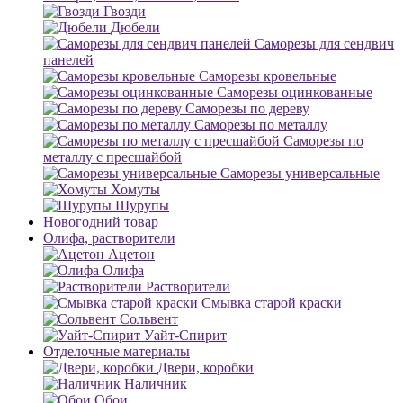
Гвозди
Дюбели
Саморезы для сендвич
панелей
Саморезы кровельные
Саморезы оцинкованные
Саморезы по дереву
Саморезы по металлу
Саморезы по
металлу с пресшайбой
Саморезы универсальные
Хомуты
Шурупы
Новогодний товар
Олифа, растворители
Ацетон
Олифа
Растворители
Смывка старой краски
Сольвент
Уайт-Спирит
Отделочные материалы
Двери, коробки
Наличник
Обои