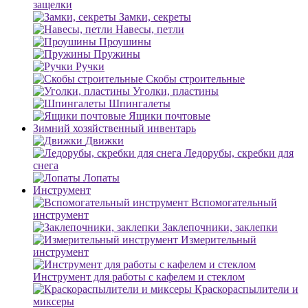
защелки
Замки, секреты
Навесы, петли
Проушины
Пружины
Ручки
Скобы строительные
Уголки, пластины
Шпингалеты
Ящики почтовые
Зимний хозяйственный инвентарь
Движки
Ледорубы, скребки для
снега
Лопаты
Инструмент
Вспомогательный
инструмент
Заклепочники, заклепки
Измерительный
инструмент
Инструмент для работы с кафелем и стеклом
Краскораспылители и
миксеры