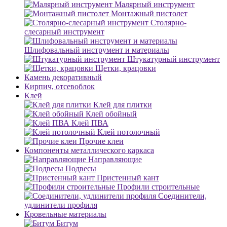
Малярный инструмент
Монтажный пистолет
Столярно-
слесарный инструмент
Шлифовальный инструмент и материалы
Штукатурный инструмент
Щетки, крацовки
Камень декоративный
Кирпич, отсевоблок
Клей
Клей для плитки
Клей обойный
Клей ПВА
Клей потолочный
Прочие клеи
Компоненты металлического каркаса
Направляющие
Подвесы
Пристенный кант
Профили строительные
Соединители,
удлинители профиля
Кровельные материалы
Битум