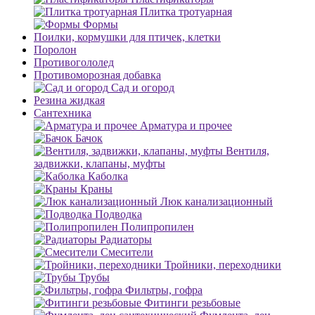
Плитка тротуарная
Формы
Поилки, кормушки для птичек, клетки
Поролон
Противогололед
Противоморозная добавка
Сад и огород
Резина жидкая
Сантехника
Арматура и прочее
Бачок
Вентиля,
задвижки, клапаны, муфты
Каболка
Краны
Люк канализационный
Подводка
Полипропилен
Радиаторы
Смесители
Тройники, переходники
Трубы
Фильтры, гофра
Фитинги резьбовые