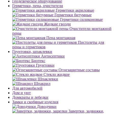
Геодезическое оборудование
Герметики, пена, очистители
Герметики акриловые
Герметики битумные
Герметики силиконовые
Жидкие гвозди
Очистители монтажной
пены
Пена монтажная
Пистолеты для
пены и герметиков
Грунтовки, шпаклевки
Антисептики
Биотекс
Грунтовки
Огнезащитные составы
Стекло жидкое
Шпаклевки
Шпакрил
Для автомобилей
Дом и уют
Домкраты и лебедки
Замки и скобяные изделия
Доводчики
Завертки, задвижки,