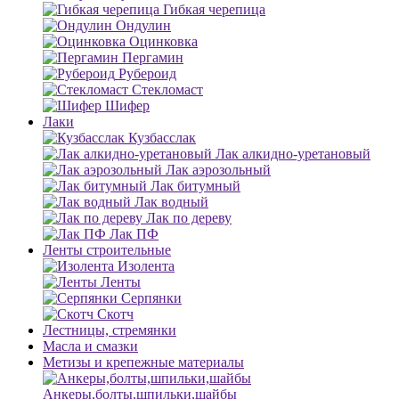
Гибкая черепица
Ондулин
Оцинковка
Пергамин
Рубероид
Стекломаст
Шифер
Лаки
Кузбасслак
Лак алкидно-уретановый
Лак аэрозольный
Лак битумный
Лак водный
Лак по дереву
Лак ПФ
Ленты строительные
Изолента
Ленты
Серпянки
Скотч
Лестницы, стремянки
Масла и смазки
Метизы и крепежные материалы
Анкеры,болты,шпильки,шайбы