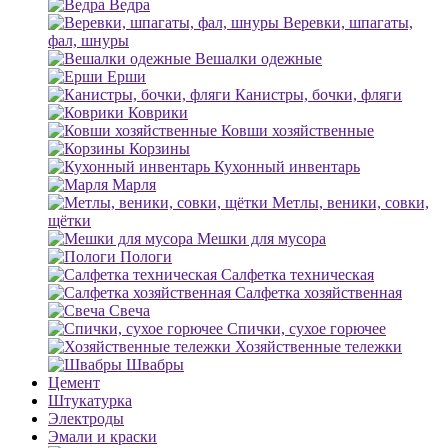
Ведра
Веревки, шпагаты,
фал, шнуры
Вешалки одежные
Ерши
Канистры, бочки, фляги
Коврики
Ковши хозяйственные
Корзины
Кухонный инвентарь
Марля
Метлы, веники, совки,
щётки
Мешки для мусора
Пологи
Салфетка техническая
Салфетка хозяйственная
Свеча
Спички, сухое горючее
Хозяйственные тележки
Швабры
Цемент
Штукатурка
Электроды
Эмали и краски