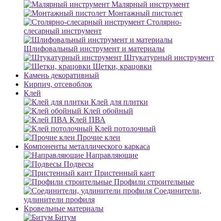
Малярный инструмент
Монтажный пистолет
Столярно-
слесарный инструмент
Шлифовальный инструмент и материалы
Штукатурный инструмент
Щетки, крацовки
Камень декоративный
Кирпич, отсевоблок
Клей
Клей для плитки
Клей обойный
Клей ПВА
Клей потолочный
Прочие клеи
Компоненты металлического каркаса
Направляющие
Подвесы
Пристенный кант
Профили строительные
Соединители,
удлинители профиля
Кровельные материалы
Битум