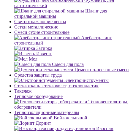
Фумлента, лен
сантехнический
Шланг для
стиральной машины
Светоотражающие ленты
Сетки металлические
Смеси сухие строительные
Алебастр, гипс
строительный
Затирка
Известь
Мел
Смеси для пола
Цементно-песчаные смеси
Средства защиты труда
Электроинструменты
Стеклоткань, стеклохолст, стеклопластик
Такелаж
Тепловое оборудование
Тепловентиляторы,
обогреватели
Теплоизоляционные материалы
Войлок льняной
Дорнит
Изоспан,