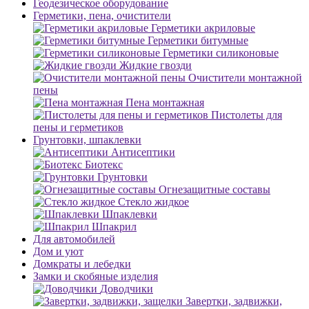
Геодезическое оборудование
Герметики, пена, очистители
Герметики акриловые
Герметики битумные
Герметики силиконовые
Жидкие гвозди
Очистители монтажной
пены
Пена монтажная
Пистолеты для
пены и герметиков
Грунтовки, шпаклевки
Антисептики
Биотекс
Грунтовки
Огнезащитные составы
Стекло жидкое
Шпаклевки
Шпакрил
Для автомобилей
Дом и уют
Домкраты и лебедки
Замки и скобяные изделия
Доводчики
Завертки, задвижки,