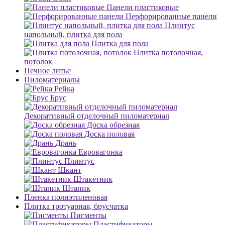
Панели пластиковые
Перфорированные панели
Плинтус
напольный, плитка для пола
Плитка для пола
Плитка потолочная,
потолок
Печное литье
Пиломатериалы
Рейка
Брус
Декоративный отделочный пиломатериал
Доска обрезная
Доска половая
Дрань
Евровагонка
Плинтус
Шкант
Штакетник
Штапик
Пленка полиэтиленовая
Плитка тротуарная, брусчатка
Пигменты
Пластификаторы