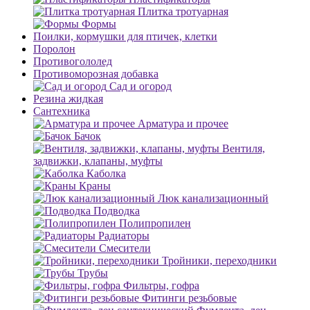
Плитка тротуарная
Формы
Поилки, кормушки для птичек, клетки
Поролон
Противогололед
Противоморозная добавка
Сад и огород
Резина жидкая
Сантехника
Арматура и прочее
Бачок
Вентиля,
задвижки, клапаны, муфты
Каболка
Краны
Люк канализационный
Подводка
Полипропилен
Радиаторы
Смесители
Тройники, переходники
Трубы
Фильтры, гофра
Фитинги резьбовые