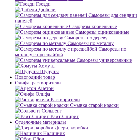
Гвозди
Дюбели
Саморезы для сендвич
панелей
Саморезы кровельные
Саморезы оцинкованные
Саморезы по дереву
Саморезы по металлу
Саморезы по
металлу с пресшайбой
Саморезы универсальные
Хомуты
Шурупы
Новогодний товар
Олифа, растворители
Ацетон
Олифа
Растворители
Смывка старой краски
Сольвент
Уайт-Спирит
Отделочные материалы
Двери, коробки
Наличник
Обои