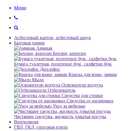
Меню
Асбестовый картон, асбестовый шнур
Бытовая химия
Аммиак
Бензин, керосин
Бумага туалетная, полотенце бум., салфетки бум.
Дихлофос
Краска для кожи, замши
Мыло
Освежители воздуха
Отбеливатель
Средства для стирки
Средства от насекомых
Уход за мебелью
Чистящие средства, жидкость д/мытья посуды
Вентиляция
ГВЛ, ГКЛ, гипсовая плита