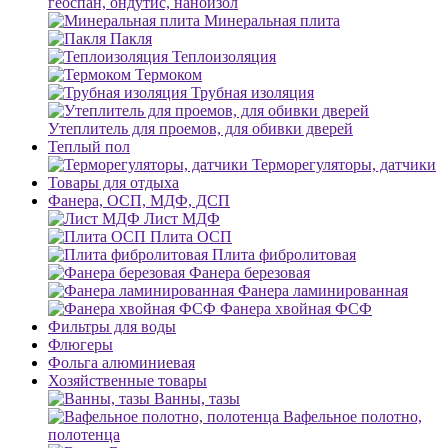
геоспан, ондутис, наноизол
Минеральная плита
Пакля
Теплоизоляция
Термоком
Трубная изоляция
Утеплитель для проемов, для обивки дверей
Теплый пол
Терморегуляторы, датчики
Товары для отдыха
Фанера, ОСП, МДФ, ДСП
Лист МДФ
Плита ОСП
Плита фибролитовая
Фанера березовая
Фанера ламинированная
Фанера хвойная ФСФ
Фильтры для воды
Флюгеры
Фольга алюминиевая
Хозяйственные товары
Ванны, тазы
Вафельное полотно,
полотенца