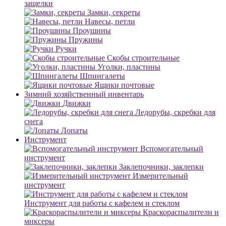
защелки
Замки, секреты
Навесы, петли
Проушины
Пружины
Ручки
Скобы строительные
Уголки, пластины
Шпингалеты
Ящики почтовые
Зимний хозяйственный инвентарь
Движки
Ледорубы, скребки для
снега
Лопаты
Инструмент
Вспомогательный
инструмент
Заклепочники, заклепки
Измерительный
инструмент
Инструмент для работы с кафелем и стеклом
Краскораспылители и
миксеры