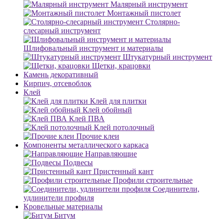
Малярный инструмент
Монтажный пистолет
Столярно-
слесарный инструмент
Шлифовальный инструмент и материалы
Штукатурный инструмент
Щетки, крацовки
Камень декоративный
Кирпич, отсевоблок
Клей
Клей для плитки
Клей обойный
Клей ПВА
Клей потолочный
Прочие клеи
Компоненты металлического каркаса
Направляющие
Подвесы
Пристенный кант
Профили строительные
Соединители,
удлинители профиля
Кровельные материалы
Битум