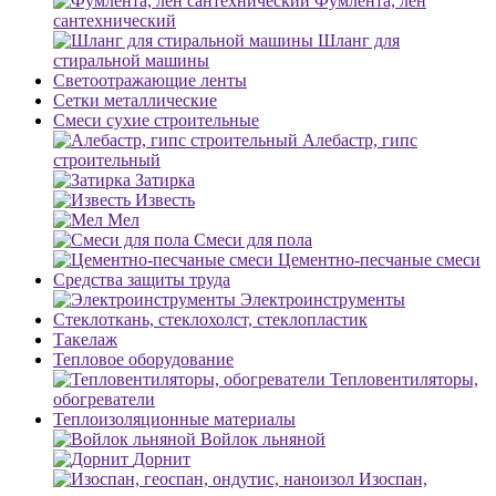
Фумлента, лен
сантехнический
Шланг для
стиральной машины
Светоотражающие ленты
Сетки металлические
Смеси сухие строительные
Алебастр, гипс
строительный
Затирка
Известь
Мел
Смеси для пола
Цементно-песчаные смеси
Средства защиты труда
Электроинструменты
Стеклоткань, стеклохолст, стеклопластик
Такелаж
Тепловое оборудование
Тепловентиляторы,
обогреватели
Теплоизоляционные материалы
Войлок льняной
Дорнит
Изоспан,