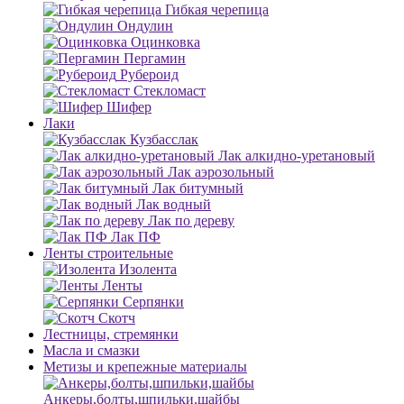
Гибкая черепица
Ондулин
Оцинковка
Пергамин
Рубероид
Стекломаст
Шифер
Лаки
Кузбасслак
Лак алкидно-уретановый
Лак аэрозольный
Лак битумный
Лак водный
Лак по дереву
Лак ПФ
Ленты строительные
Изолента
Ленты
Серпянки
Скотч
Лестницы, стремянки
Масла и смазки
Метизы и крепежные материалы
Анкеры,болты,шпильки,шайбы