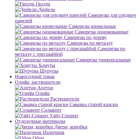
Гвозди
Дюбели
Саморезы для сендвич
панелей
Саморезы кровельные
Саморезы оцинкованные
Саморезы по дереву
Саморезы по металлу
Саморезы по
металлу с пресшайбой
Саморезы универсальные
Хомуты
Шурупы
Новогодний товар
Олифа, растворители
Ацетон
Олифа
Растворители
Смывка старой краски
Сольвент
Уайт-Спирит
Отделочные материалы
Двери, коробки
Наличник
Обои