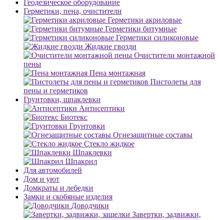
Геодезическое оборудование
Герметики, пена, очистители
Герметики акриловые
Герметики битумные
Герметики силиконовые
Жидкие гвозди
Очистители монтажной
пены
Пена монтажная
Пистолеты для
пены и герметиков
Грунтовки, шпаклевки
Антисептики
Биотекс
Грунтовки
Огнезащитные составы
Стекло жидкое
Шпаклевки
Шпакрил
Для автомобилей
Дом и уют
Домкраты и лебедки
Замки и скобяные изделия
Доводчики
Завертки, задвижки,