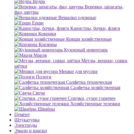
Ведра
Веревки, шпагаты,
фал, шнуры
Вешалки одежные
Ерши
Канистры, бочки, фляги
Коврики
Ковши хозяйственные
Корзины
Кухонный инвентарь
Марля
Метлы, веники, совки,
щётки
Мешки для мусора
Пологи
Салфетка техническая
Салфетка хозяйственная
Свеча
Спички, сухое горючее
Хозяйственные тележки
Швабры
Цемент
Штукатурка
Электроды
Эмали и краски