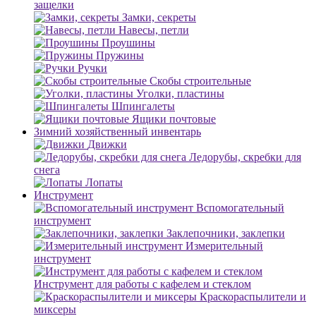
защелки
Замки, секреты
Навесы, петли
Проушины
Пружины
Ручки
Скобы строительные
Уголки, пластины
Шпингалеты
Ящики почтовые
Зимний хозяйственный инвентарь
Движки
Ледорубы, скребки для
снега
Лопаты
Инструмент
Вспомогательный
инструмент
Заклепочники, заклепки
Измерительный
инструмент
Инструмент для работы с кафелем и стеклом
Краскораспылители и
миксеры