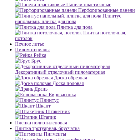
Панели пластиковые
Перфорированные панели
Плинтус
напольный, плитка для пола
Плитка для пола
Плитка потолочная,
потолок
Печное литье
Пиломатериалы
Рейка
Брус
Декоративный отделочный пиломатериал
Доска обрезная
Доска половая
Дрань
Евровагонка
Плинтус
Шкант
Штакетник
Штапик
Пленка полиэтиленовая
Плитка тротуарная, брусчатка
Пигменты
Пластификаторы