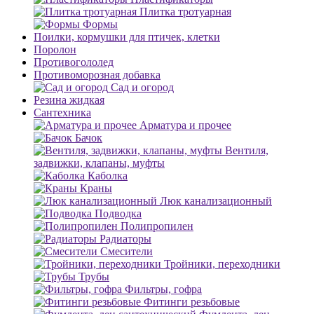
Плитка тротуарная
Формы
Поилки, кормушки для птичек, клетки
Поролон
Противогололед
Противоморозная добавка
Сад и огород
Резина жидкая
Сантехника
Арматура и прочее
Бачок
Вентиля,
задвижки, клапаны, муфты
Каболка
Краны
Люк канализационный
Подводка
Полипропилен
Радиаторы
Смесители
Тройники, переходники
Трубы
Фильтры, гофра
Фитинги резьбовые