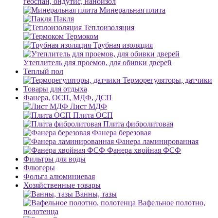
геоспан, ондутис, наноизол
Минеральная плита
Пакля
Теплоизоляция
Термоком
Трубная изоляция
Утеплитель для проемов, для обивки дверей
Теплый пол
Терморегуляторы, датчики
Товары для отдыха
Фанера, ОСП, МДФ, ДСП
Лист МДФ
Плита ОСП
Плита фибролитовая
Фанера березовая
Фанера ламинированная
Фанера хвойная ФСФ
Фильтры для воды
Флюгеры
Фольга алюминиевая
Хозяйственные товары
Ванны, тазы
Вафельное полотно,
полотенца