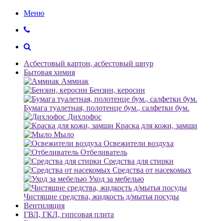
Меню
Асбестовый картон, асбестовый шнур
Бытовая химия
Аммиак
Бензин, керосин
Бумага туалетная, полотенце бум., салфетки бум.
Дихлофос
Краска для кожи, замши
Мыло
Освежители воздуха
Отбеливатель
Средства для стирки
Средства от насекомых
Уход за мебелью
Чистящие средства, жидкость д/мытья посуды
Вентиляция
ГВЛ, ГКЛ, гипсовая плита