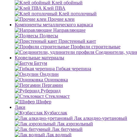
Клей обойный
Клей ПВА
Клей потолочный
Прочие клеи
Компоненты металлического каркаса
Направляющие
Подвесы
Пристенный кант
Профили строительные
Соединители, удли
Кровельные материалы
Битум
Гибкая черепица
Ондулин
Оцинковка
Пергамин
Рубероид
Стекломаст
Шифер
Лаки
Кузбасслак
Лак алкидно-уретановый
Лак аэрозольный
Лак битумный
Лак водный