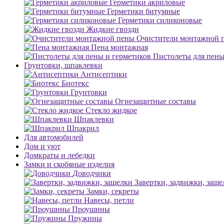
Герметики акриловые
Герметики битумные
Герметики силиконовые
Жидкие гвозди
Очистители монтажной 
Пена монтажная
Пистолеты для пены
Грунтовки, шпаклевки
Антисептики
Биотекс
Грунтовки
Огнезащитные составы
Стекло жидкое
Шпаклевки
Шпакрил
Для автомобилей
Дом и уют
Домкраты и лебедки
Замки и скобяные изделия
Доводчики
Завертки, задвижки, заще
Замки, секреты
Навесы, петли
Проушины
Пружины