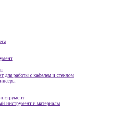
ега
умент
нт
т для работы с кафелем и стеклом
миксеры
инструмент
й инструмент и материалы