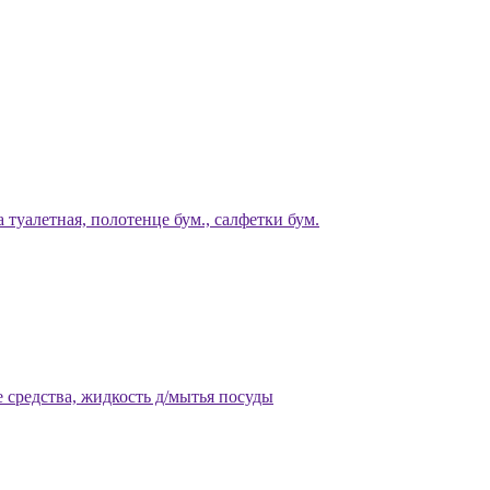
 туалетная, полотенце бум., салфетки бум.
 средства, жидкость д/мытья посуды