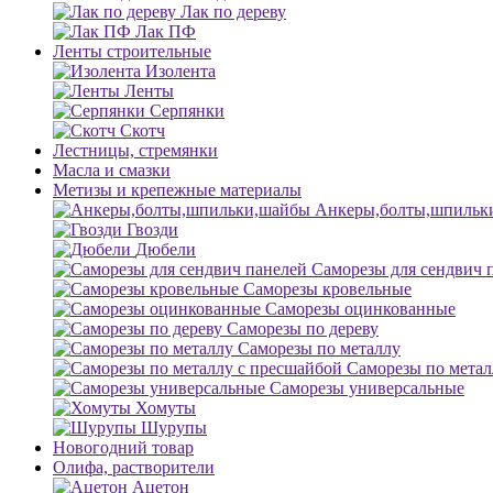
Лак по дереву
Лак ПФ
Ленты строительные
Изолента
Ленты
Серпянки
Скотч
Лестницы, стремянки
Масла и смазки
Метизы и крепежные материалы
Анкеры,болты,шпильк
Гвозди
Дюбели
Саморезы для сендвич 
Саморезы кровельные
Саморезы оцинкованные
Саморезы по дереву
Саморезы по металлу
Саморезы по метал
Саморезы универсальные
Хомуты
Шурупы
Новогодний товар
Олифа, растворители
Ацетон