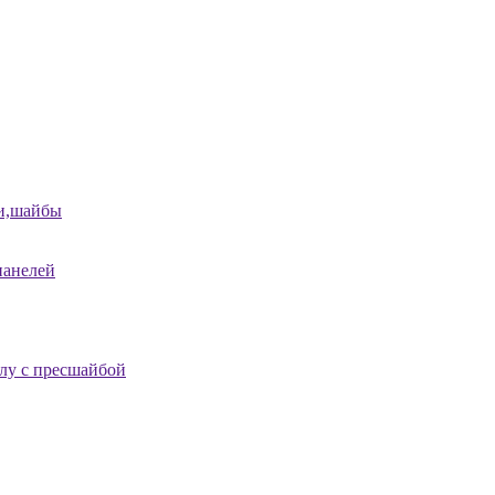
и,шайбы
панелей
лу с пресшайбой