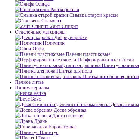
Олифа
Растворители
Смывка старой краски
Сольвент
Уайт-Спирит
Отделочные материалы
Двери, коробки
Наличник
Обои
Панели пластиковые
Перфорированные панели
Плинтус напольн
Плитка для пола
Плитка потолочная, пото
Печное литье
Пиломатериалы
Рейка
Брус
Декоративны
Доска обрезная
Доска половая
Дрань
Евровагонка
Плинтус
Шкант