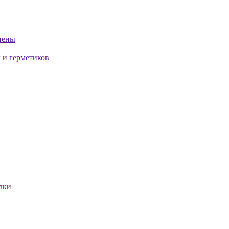
пены
 и герметиков
лки