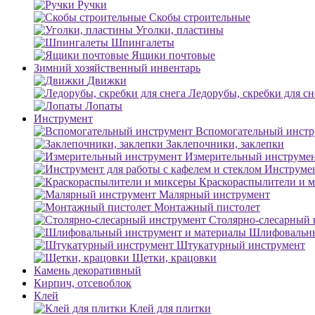
Ручки
Скобы строительные
Уголки, пластины
Шпингалеты
Ящики почтовые
Зимний хозяйственный инвентарь
Движки
Ледорубы, скребки для сн
Лопаты
Инструмент
Вспомогательный инстр
Заклепочники, заклепки
Измерительный инструме
Инструмен
Краскораспылители и 
Малярный инструмент
Монтажный пистолет
Столярно-слесарный 
Шлифовальны
Штукатурный инструмент
Щетки, крацовки
Камень декоративный
Кирпич, отсевоблок
Клей
Клей для плитки