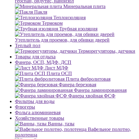
геоспан, ондутис, наноизол
Минеральная плита
Пакля
Теплоизоляция
Термоком
Трубная изоляция
Утеплитель для проемов, для обивки дверей
Теплый пол
Терморегуляторы, датчики
Товары для отдыха
Фанера, ОСП, МДФ, ДСП
Лист МДФ
Плита ОСП
Плита фибролитовая
Фанера березовая
Фанера ламинированная
Фанера хвойная ФСФ
Фильтры для воды
Флюгеры
Фольга алюминиевая
Хозяйственные товары
Ванны, тазы
Вафельное полотно,
полотенца