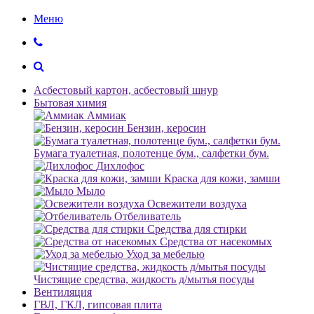
Меню
Асбестовый картон, асбестовый шнур
Бытовая химия
Аммиак
Бензин, керосин
Бумага туалетная, полотенце бум., салфетки бум.
Дихлофос
Краска для кожи, замши
Мыло
Освежители воздуха
Отбеливатель
Средства для стирки
Средства от насекомых
Уход за мебелью
Чистящие средства, жидкость д/мытья посуды
Вентиляция
ГВЛ, ГКЛ, гипсовая плита