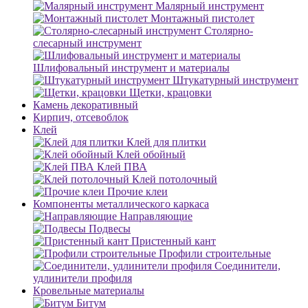
Малярный инструмент
Монтажный пистолет
Столярно-
слесарный инструмент
Шлифовальный инструмент и материалы
Штукатурный инструмент
Щетки, крацовки
Камень декоративный
Кирпич, отсевоблок
Клей
Клей для плитки
Клей обойный
Клей ПВА
Клей потолочный
Прочие клеи
Компоненты металлического каркаса
Направляющие
Подвесы
Пристенный кант
Профили строительные
Соединители,
удлинители профиля
Кровельные материалы
Битум