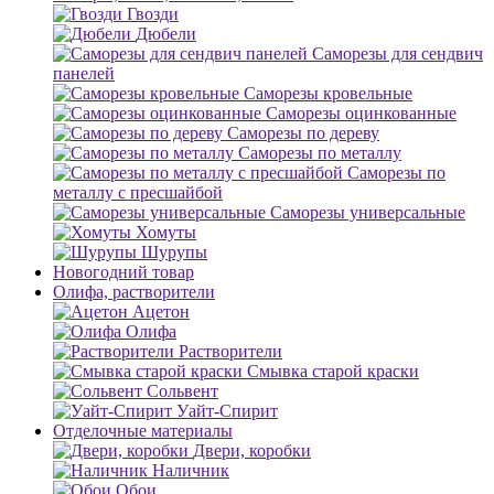
Гвозди
Дюбели
Саморезы для сендвич
панелей
Саморезы кровельные
Саморезы оцинкованные
Саморезы по дереву
Саморезы по металлу
Саморезы по
металлу с пресшайбой
Саморезы универсальные
Хомуты
Шурупы
Новогодний товар
Олифа, растворители
Ацетон
Олифа
Растворители
Смывка старой краски
Сольвент
Уайт-Спирит
Отделочные материалы
Двери, коробки
Наличник
Обои