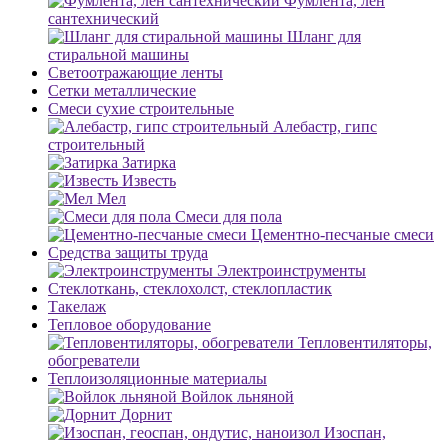
Фумлента, лен
сантехнический
Шланг для
стиральной машины
Светоотражающие ленты
Сетки металлические
Смеси сухие строительные
Алебастр, гипс
строительный
Затирка
Известь
Мел
Смеси для пола
Цементно-песчаные смеси
Средства защиты труда
Электроинструменты
Стеклоткань, стеклохолст, стеклопластик
Такелаж
Тепловое оборудование
Тепловентиляторы,
обогреватели
Теплоизоляционные материалы
Войлок льняной
Дорнит
Изоспан,