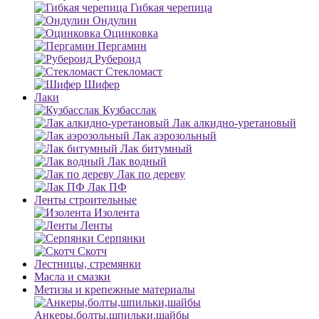
Гибкая черепица
Ондулин
Оцинковка
Пергамин
Рубероид
Стекломаст
Шифер
Лаки
Кузбасслак
Лак алкидно-уретановый
Лак аэрозольный
Лак битумный
Лак водный
Лак по дереву
Лак ПФ
Ленты строительные
Изолента
Ленты
Серпянки
Скотч
Лестницы, стремянки
Масла и смазки
Метизы и крепежные материалы
Анкеры,болты,шпильки,шайбы