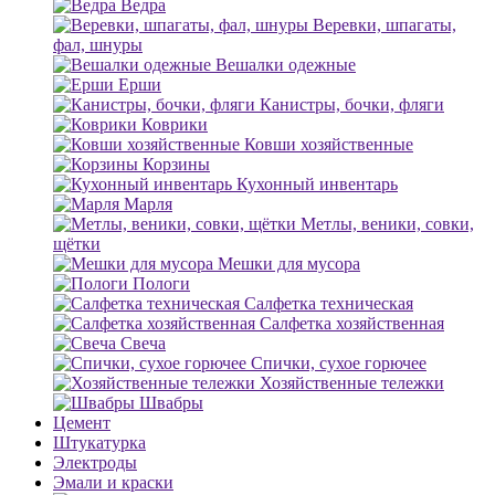
Ведра
Веревки, шпагаты,
фал, шнуры
Вешалки одежные
Ерши
Канистры, бочки, фляги
Коврики
Ковши хозяйственные
Корзины
Кухонный инвентарь
Марля
Метлы, веники, совки,
щётки
Мешки для мусора
Пологи
Салфетка техническая
Салфетка хозяйственная
Свеча
Спички, сухое горючее
Хозяйственные тележки
Швабры
Цемент
Штукатурка
Электроды
Эмали и краски