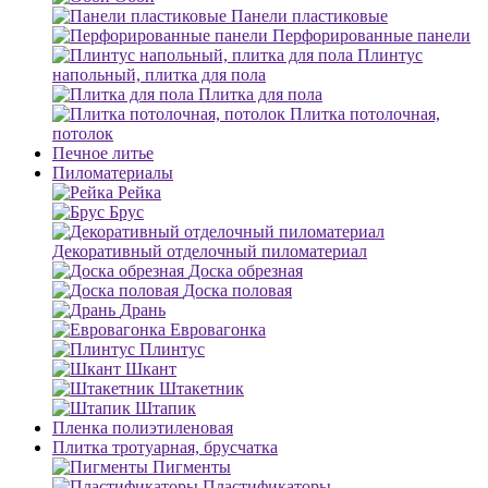
Панели пластиковые
Перфорированные панели
Плинтус
напольный, плитка для пола
Плитка для пола
Плитка потолочная,
потолок
Печное литье
Пиломатериалы
Рейка
Брус
Декоративный отделочный пиломатериал
Доска обрезная
Доска половая
Дрань
Евровагонка
Плинтус
Шкант
Штакетник
Штапик
Пленка полиэтиленовая
Плитка тротуарная, брусчатка
Пигменты
Пластификаторы