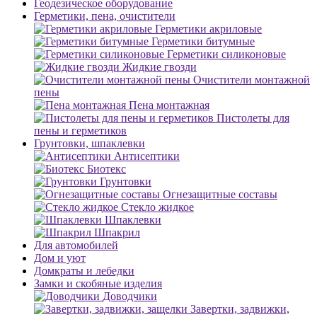
Геодезическое оборудование
Герметики, пена, очистители
Герметики акриловые
Герметики битумные
Герметики силиконовые
Жидкие гвозди
Очистители монтажной
пены
Пена монтажная
Пистолеты для
пены и герметиков
Грунтовки, шпаклевки
Антисептики
Биотекс
Грунтовки
Огнезащитные составы
Стекло жидкое
Шпаклевки
Шпакрил
Для автомобилей
Дом и уют
Домкраты и лебедки
Замки и скобяные изделия
Доводчики
Завертки, задвижки,