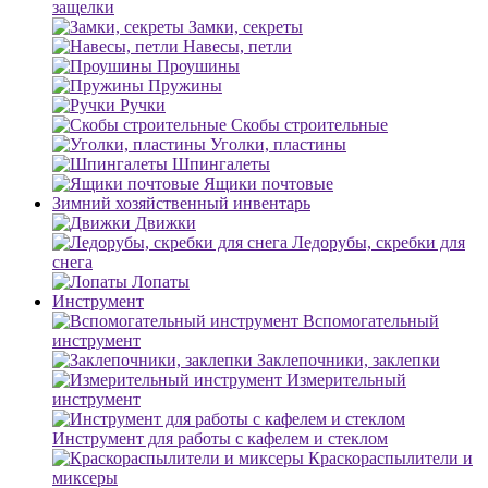
защелки
Замки, секреты
Навесы, петли
Проушины
Пружины
Ручки
Скобы строительные
Уголки, пластины
Шпингалеты
Ящики почтовые
Зимний хозяйственный инвентарь
Движки
Ледорубы, скребки для
снега
Лопаты
Инструмент
Вспомогательный
инструмент
Заклепочники, заклепки
Измерительный
инструмент
Инструмент для работы с кафелем и стеклом
Краскораспылители и
миксеры