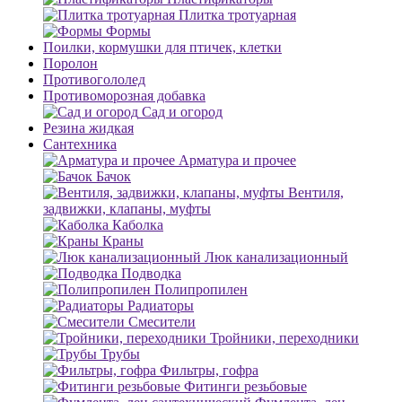
Плитка тротуарная
Формы
Поилки, кормушки для птичек, клетки
Поролон
Противогололед
Противоморозная добавка
Сад и огород
Резина жидкая
Сантехника
Арматура и прочее
Бачок
Вентиля,
задвижки, клапаны, муфты
Каболка
Краны
Люк канализационный
Подводка
Полипропилен
Радиаторы
Смесители
Тройники, переходники
Трубы
Фильтры, гофра
Фитинги резьбовые