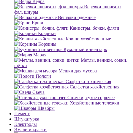
Ведра
Веревки, шпагаты,
фал, шнуры
Вешалки одежные
Ерши
Канистры, бочки, фляги
Коврики
Ковши хозяйственные
Корзины
Кухонный инвентарь
Марля
Метлы, веники, совки,
щётки
Мешки для мусора
Пологи
Салфетка техническая
Салфетка хозяйственная
Свеча
Спички, сухое горючее
Хозяйственные тележки
Швабры
Цемент
Штукатурка
Электроды
Эмали и краски