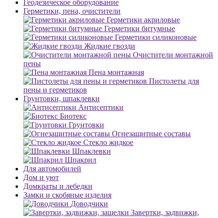
Геодезическое оборудование
Герметики, пена, очистители
Герметики акриловые
Герметики битумные
Герметики силиконовые
Жидкие гвозди
Очистители монтажной
пены
Пена монтажная
Пистолеты для
пены и герметиков
Грунтовки, шпаклевки
Антисептики
Биотекс
Грунтовки
Огнезащитные составы
Стекло жидкое
Шпаклевки
Шпакрил
Для автомобилей
Дом и уют
Домкраты и лебедки
Замки и скобяные изделия
Доводчики
Завертки, задвижки,