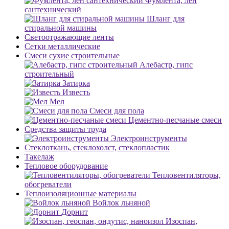
Фумлента, лен
сантехнический
Шланг для
стиральной машины
Светоотражающие ленты
Сетки металлические
Смеси сухие строительные
Алебастр, гипс
строительный
Затирка
Известь
Мел
Смеси для пола
Цементно-песчаные смеси
Средства защиты труда
Электроинструменты
Стеклоткань, стеклохолст, стеклопластик
Такелаж
Тепловое оборудование
Тепловентиляторы,
обогреватели
Теплоизоляционные материалы
Войлок льняной
Дорнит
Изоспан,