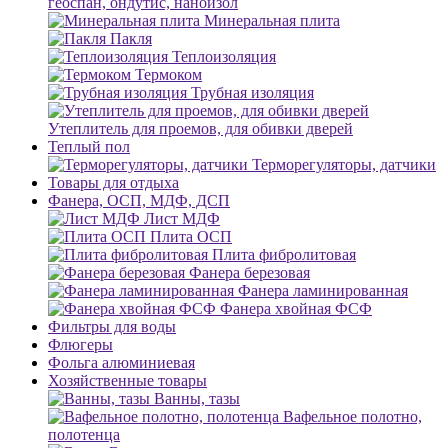
геоспан, ондутис, наноизол
Минеральная плита
Пакля
Теплоизоляция
Термоком
Трубная изоляция
Утеплитель для проемов, для обивки дверей
Теплый пол
Терморегуляторы, датчики
Товары для отдыха
Фанера, ОСП, МДФ, ДСП
Лист МДФ
Плита ОСП
Плита фибролитовая
Фанера березовая
Фанера ламинированная
Фанера хвойная ФСФ
Фильтры для воды
Флюгеры
Фольга алюминиевая
Хозяйственные товары
Ванны, тазы
Вафельное полотно,
полотенца