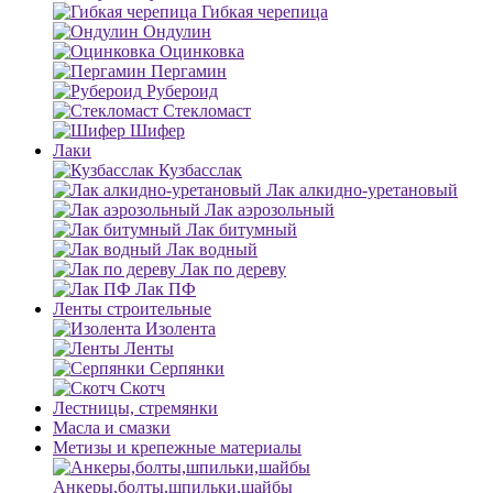
Гибкая черепица
Ондулин
Оцинковка
Пергамин
Рубероид
Стекломаст
Шифер
Лаки
Кузбасслак
Лак алкидно-уретановый
Лак аэрозольный
Лак битумный
Лак водный
Лак по дереву
Лак ПФ
Ленты строительные
Изолента
Ленты
Серпянки
Скотч
Лестницы, стремянки
Масла и смазки
Метизы и крепежные материалы
Анкеры,болты,шпильки,шайбы