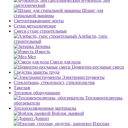
Фумлента, лен
сантехнический
Шланг для
стиральной машины
Светоотражающие ленты
Сетки металлические
Смеси сухие строительные
Алебастр, гипс
строительный
Затирка
Известь
Мел
Смеси для пола
Цементно-песчаные смеси
Средства защиты труда
Электроинструменты
Стеклоткань, стеклохолст, стеклопластик
Такелаж
Тепловое оборудование
Тепловентиляторы,
обогреватели
Теплоизоляционные материалы
Войлок льняной
Дорнит
Изоспан,