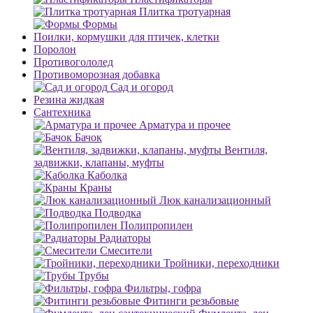
Плитка тротуарная
Формы
Поилки, кормушки для птичек, клетки
Поролон
Противогололед
Противоморозная добавка
Сад и огород
Резина жидкая
Сантехника
Арматура и прочее
Бачок
Вентиля,
задвижки, клапаны, муфты
Каболка
Краны
Люк канализационный
Подводка
Полипропилен
Радиаторы
Смесители
Тройники, переходники
Трубы
Фильтры, гофра
Фитинги резьбовые