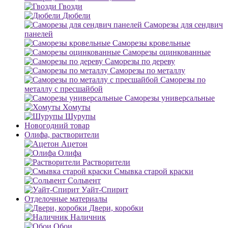
Гвозди
Дюбели
Саморезы для сендвич
панелей
Саморезы кровельные
Саморезы оцинкованные
Саморезы по дереву
Саморезы по металлу
Саморезы по
металлу с пресшайбой
Саморезы универсальные
Хомуты
Шурупы
Новогодний товар
Олифа, растворители
Ацетон
Олифа
Растворители
Смывка старой краски
Сольвент
Уайт-Спирит
Отделочные материалы
Двери, коробки
Наличник
Обои