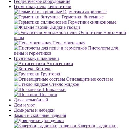
Геодезическое оборудование
Герметики, пена, очистители
Герметики акриловые
Герметики битумные
Герметики силиконовые
Жидкие гвозди
Очистители монтажной
пены
Пена монтажная
Пистолеты для
пены и герметиков
Грунтовки, шпаклевки
Антисептики
Биотекс
Грунтовки
Огнезащитные составы
Стекло жидкое
Шпаклевки
Шпакрил
Для автомобилей
Дом и уют
Домкраты и лебедки
Замки и скобяные изделия
Доводчики
Завертки, задвижки,