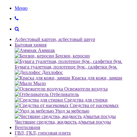
Меню
Асбестовый картон, асбестовый шнур
Бытовая химия
Аммиак
Бензин, керосин
Бумага туалетная, полотенце бум., салфетки бум.
Дихлофос
Краска для кожи, замши
Мыло
Освежители воздуха
Отбеливатель
Средства для стирки
Средства от насекомых
Уход за мебелью
Чистящие средства, жидкость д/мытья посуды
Вентиляция
ГВЛ, ГКЛ, гипсовая плита