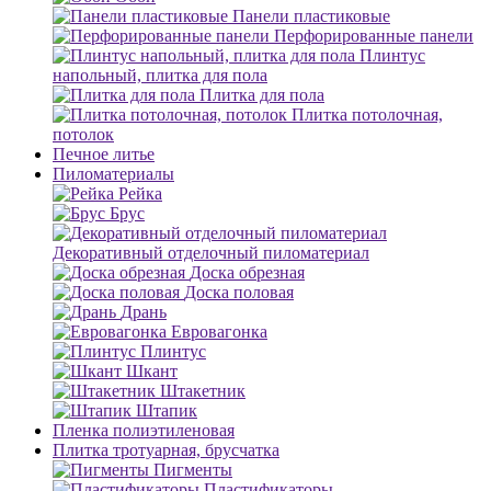
Панели пластиковые
Перфорированные панели
Плинтус
напольный, плитка для пола
Плитка для пола
Плитка потолочная,
потолок
Печное литье
Пиломатериалы
Рейка
Брус
Декоративный отделочный пиломатериал
Доска обрезная
Доска половая
Дрань
Евровагонка
Плинтус
Шкант
Штакетник
Штапик
Пленка полиэтиленовая
Плитка тротуарная, брусчатка
Пигменты
Пластификаторы