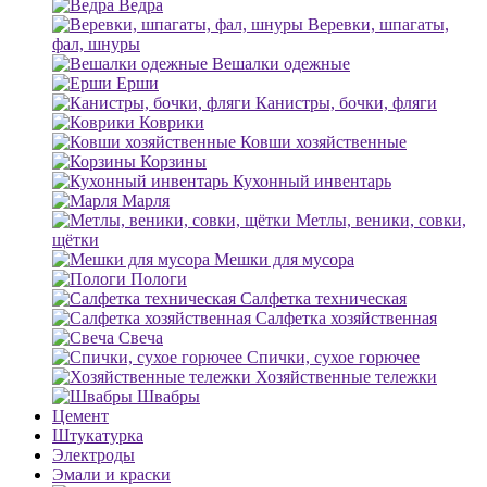
Ведра
Веревки, шпагаты,
фал, шнуры
Вешалки одежные
Ерши
Канистры, бочки, фляги
Коврики
Ковши хозяйственные
Корзины
Кухонный инвентарь
Марля
Метлы, веники, совки,
щётки
Мешки для мусора
Пологи
Салфетка техническая
Салфетка хозяйственная
Свеча
Спички, сухое горючее
Хозяйственные тележки
Швабры
Цемент
Штукатурка
Электроды
Эмали и краски