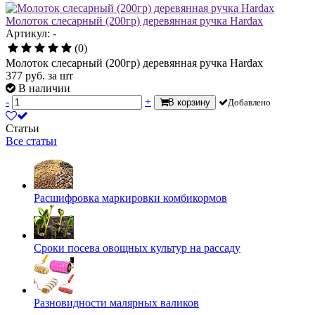
Молоток слесарный (200гр) деревянная ручка Hardax
Артикул: -
(0)
Молоток слесарный (200гр) деревянная ручка Hardax
377
руб.
за шт
В наличии
-
+
В корзину
Добавлено
Статьи
Все статьи
Расшифровка маркировки комбикормов
Сроки посева овощных культур на рассаду
Разновидности малярных валиков