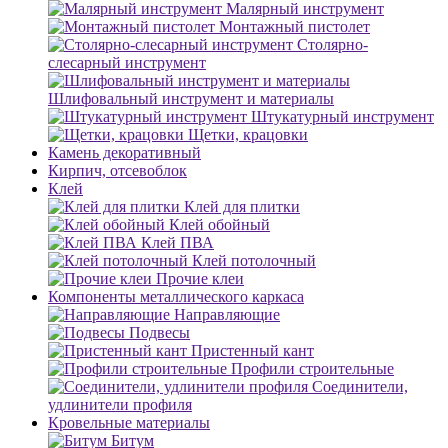
Малярный инструмент
Монтажный пистолет
Столярно-
слесарный инструмент
Шлифовальный инструмент и материалы
Штукатурный инструмент
Щетки, крацовки
Камень декоративный
Кирпич, отсевоблок
Клей
Клей для плитки
Клей обойный
Клей ПВА
Клей потолочный
Прочие клеи
Компоненты металлического каркаса
Направляющие
Подвесы
Пристенный кант
Профили строительные
Соединители,
удлинители профиля
Кровельные материалы
Битум