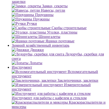
защелки
Замки, секреты
Навесы, петли
Проушины
Пружины
Ручки
Скобы строительные
Уголки, пластины
Шпингалеты
Ящики почтовые
Зимний хозяйственный инвентарь
Движки
Ледорубы, скребки для
снега
Лопаты
Инструмент
Вспомогательный
инструмент
Заклепочники, заклепки
Измерительный
инструмент
Инструмент для работы с кафелем и стеклом
Краскораспылители и
миксеры