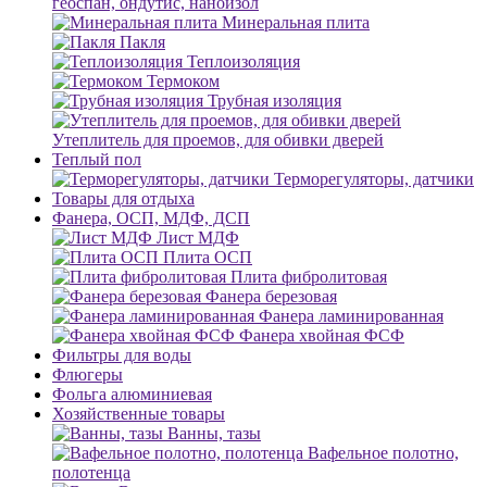
геоспан, ондутис, наноизол
Минеральная плита
Пакля
Теплоизоляция
Термоком
Трубная изоляция
Утеплитель для проемов, для обивки дверей
Теплый пол
Терморегуляторы, датчики
Товары для отдыха
Фанера, ОСП, МДФ, ДСП
Лист МДФ
Плита ОСП
Плита фибролитовая
Фанера березовая
Фанера ламинированная
Фанера хвойная ФСФ
Фильтры для воды
Флюгеры
Фольга алюминиевая
Хозяйственные товары
Ванны, тазы
Вафельное полотно,
полотенца