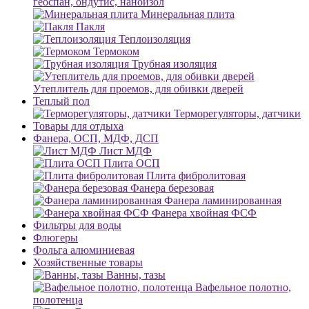
геоспан, ондутис, наноизол
Минеральная плита
Пакля
Теплоизоляция
Термоком
Трубная изоляция
Утеплитель для проемов, для обивки дверей
Теплый пол
Терморегуляторы, датчики
Товары для отдыха
Фанера, ОСП, МДФ, ДСП
Лист МДФ
Плита ОСП
Плита фибролитовая
Фанера березовая
Фанера ламинированная
Фанера хвойная ФСФ
Фильтры для воды
Флюгеры
Фольга алюминиевая
Хозяйственные товары
Ванны, тазы
Вафельное полотно,
полотенца