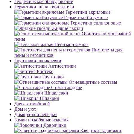
Геодезическое оборудование
Герметики, пена, очистители
Герметики акриловые
Герметики битумные
Герметики силиконовые
Жидкие гвозди
Очистители монтажной
пены
Пена монтажная
Пистолеты для
пены и герметиков
Грунтовки, шпаклевки
Антисептики
Биотекс
Грунтовки
Огнезащитные составы
Стекло жидкое
Шпаклевки
Шпакрил
Для автомобилей
Дом и уют
Домкраты и лебедки
Замки и скобяные изделия
Доводчики
Завертки, задвижки,