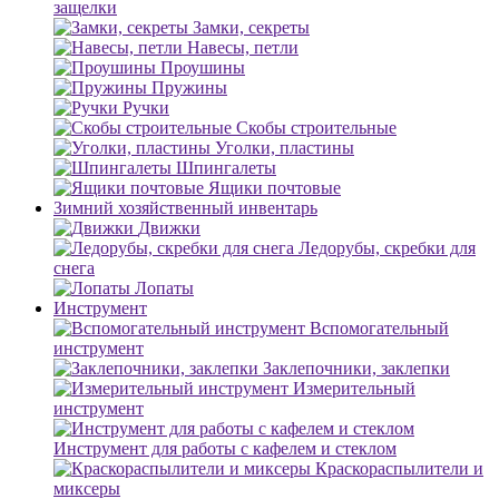
защелки
Замки, секреты
Навесы, петли
Проушины
Пружины
Ручки
Скобы строительные
Уголки, пластины
Шпингалеты
Ящики почтовые
Зимний хозяйственный инвентарь
Движки
Ледорубы, скребки для
снега
Лопаты
Инструмент
Вспомогательный
инструмент
Заклепочники, заклепки
Измерительный
инструмент
Инструмент для работы с кафелем и стеклом
Краскораспылители и
миксеры