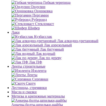
Гибкая черепица
Ондулин
Оцинковка
Пергамин
Рубероид
Стекломаст
Шифер
Лаки
Кузбасслак
Лак алкидно-уретановый
Лак аэрозольный
Лак битумный
Лак водный
Лак по дереву
Лак ПФ
Ленты строительные
Изолента
Ленты
Серпянки
Скотч
Лестницы, стремянки
Масла и смазки
Метизы и крепежные материалы
Анкеры,болты,шпильки,шайбы