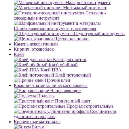
Малярный инструмент
Монтажный пистолет
Столярно-
слесарный инструмент
Шлифовальный инструмент и материалы
Штукатурный инструмент
Щетки, крацовки
Камень декоративный
Кирпич, отсевоблок
Клей
Клей для плитки
Клей обойный
Клей ПВА
Клей потолочный
Прочие клеи
Компоненты металлического каркаса
Направляющие
Подвесы
Пристенный кант
Профили строительные
Соединители,
удлинители профиля
Кровельные материалы
Битум