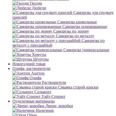
Гвозди
Дюбели
Саморезы для сендвич
панелей
Саморезы кровельные
Саморезы оцинкованные
Саморезы по дереву
Саморезы по металлу
Саморезы по
металлу с пресшайбой
Саморезы универсальные
Хомуты
Шурупы
Новогодний товар
Олифа, растворители
Ацетон
Олифа
Растворители
Смывка старой краски
Сольвент
Уайт-Спирит
Отделочные материалы
Двери, коробки
Наличник
Обои