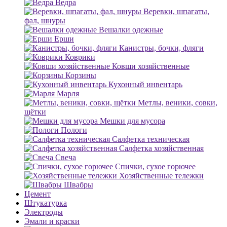
Ведра
Веревки, шпагаты,
фал, шнуры
Вешалки одежные
Ерши
Канистры, бочки, фляги
Коврики
Ковши хозяйственные
Корзины
Кухонный инвентарь
Марля
Метлы, веники, совки,
щётки
Мешки для мусора
Пологи
Салфетка техническая
Салфетка хозяйственная
Свеча
Спички, сухое горючее
Хозяйственные тележки
Швабры
Цемент
Штукатурка
Электроды
Эмали и краски