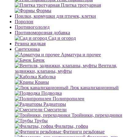
Плитка тротуарная
Формы
Поилки, кормушки для птичек, клетки
Поролон
Противогололед
Противоморозная добавка
Сад и огород
Резина жидкая
Сантехника
Арматура и прочее
Бачок
Вентиля,
задвижки, клапаны, муфты
Каболка
Краны
Люк канализационный
Подводка
Полипропилен
Радиаторы
Смесители
Тройники, переходники
Трубы
Фильтры, гофра
Фитинги резьбовые