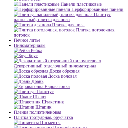
Панели пластиковые
Перфорированные панели
Плинтус
напольный, плитка для пола
Плитка для пола
Плитка потолочная,
потолок
Печное литье
Пиломатериалы
Рейка
Брус
Декоративный отделочный пиломатериал
Доска обрезная
Доска половая
Дрань
Евровагонка
Плинтус
Шкант
Штакетник
Штапик
Пленка полиэтиленовая
Плитка тротуарная, брусчатка
Пигменты
Пластификаторы