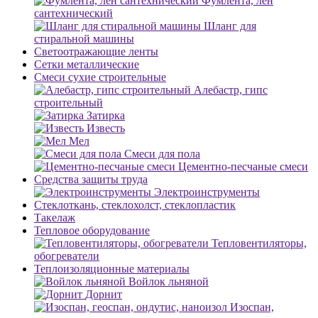
Фумлента, лен
сантехнический
Шланг для
стиральной машины
Светоотражающие ленты
Сетки металлические
Смеси сухие строительные
Алебастр, гипс
строительный
Затирка
Известь
Мел
Смеси для пола
Цементно-песчаные смеси
Средства защиты труда
Электроинструменты
Стеклоткань, стеклохолст, стеклопластик
Такелаж
Тепловое оборудование
Тепловентиляторы,
обогреватели
Теплоизоляционные материалы
Войлок льняной
Дорнит
Изоспан,