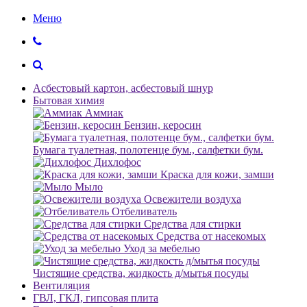
Меню
Асбестовый картон, асбестовый шнур
Бытовая химия
Аммиак
Бензин, керосин
Бумага туалетная, полотенце бум., салфетки бум.
Дихлофос
Краска для кожи, замши
Мыло
Освежители воздуха
Отбеливатель
Средства для стирки
Средства от насекомых
Уход за мебелью
Чистящие средства, жидкость д/мытья посуды
Вентиляция
ГВЛ, ГКЛ, гипсовая плита