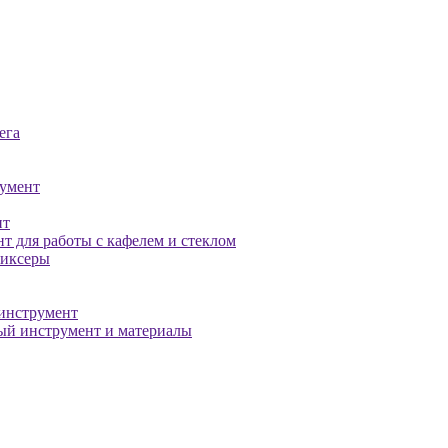
ега
умент
нт
т для работы с кафелем и стеклом
миксеры
инструмент
й инструмент и материалы