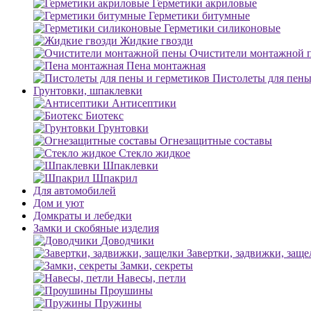
Герметики акриловые
Герметики битумные
Герметики силиконовые
Жидкие гвозди
Очистители монтажной 
Пена монтажная
Пистолеты для пены
Грунтовки, шпаклевки
Антисептики
Биотекс
Грунтовки
Огнезащитные составы
Стекло жидкое
Шпаклевки
Шпакрил
Для автомобилей
Дом и уют
Домкраты и лебедки
Замки и скобяные изделия
Доводчики
Завертки, задвижки, заще
Замки, секреты
Навесы, петли
Проушины
Пружины