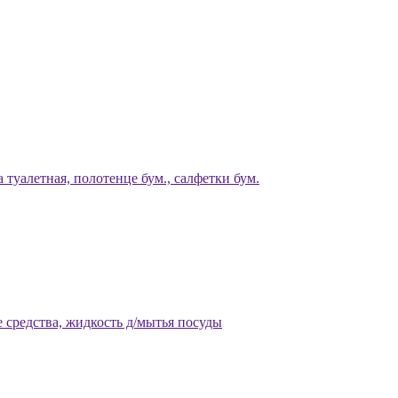
 туалетная, полотенце бум., салфетки бум.
 средства, жидкость д/мытья посуды