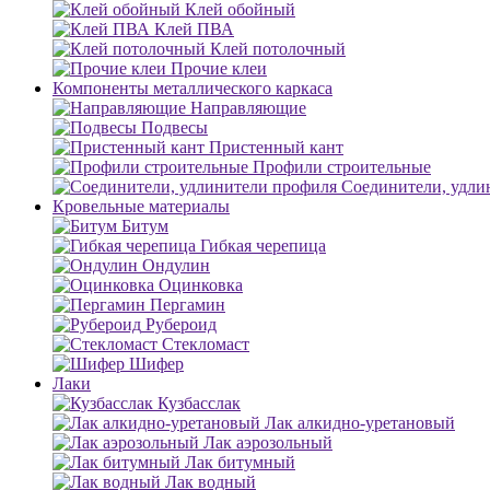
Клей обойный
Клей ПВА
Клей потолочный
Прочие клеи
Компоненты металлического каркаса
Направляющие
Подвесы
Пристенный кант
Профили строительные
Соединители, удли
Кровельные материалы
Битум
Гибкая черепица
Ондулин
Оцинковка
Пергамин
Рубероид
Стекломаст
Шифер
Лаки
Кузбасслак
Лак алкидно-уретановый
Лак аэрозольный
Лак битумный
Лак водный