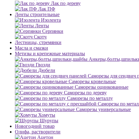
Лак по дереву
Лак ПФ
Ленты строительные
Изолента
Ленты
Серпянки
Скотч
Лестницы, стремянки
Масла и смазки
Метизы и крепежные материалы
Анкеры,болты,шпильк
Гвозди
Дюбели
Саморезы для сендвич 
Саморезы кровельные
Саморезы оцинкованные
Саморезы по дереву
Саморезы по металлу
Саморезы по метал
Саморезы универсальные
Хомуты
Шурупы
Новогодний товар
Олифа, растворители
Ацетон