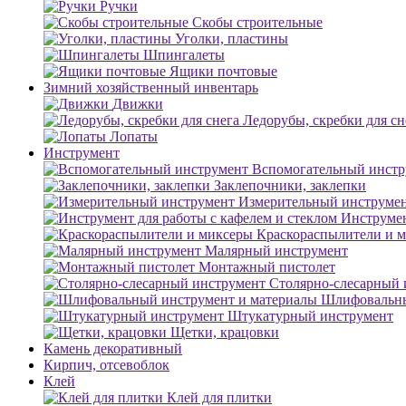
Ручки
Скобы строительные
Уголки, пластины
Шпингалеты
Ящики почтовые
Зимний хозяйственный инвентарь
Движки
Ледорубы, скребки для сн
Лопаты
Инструмент
Вспомогательный инстр
Заклепочники, заклепки
Измерительный инструме
Инструмен
Краскораспылители и 
Малярный инструмент
Монтажный пистолет
Столярно-слесарный 
Шлифовальны
Штукатурный инструмент
Щетки, крацовки
Камень декоративный
Кирпич, отсевоблок
Клей
Клей для плитки