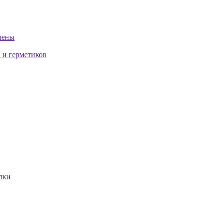
пены
 и герметиков
лки