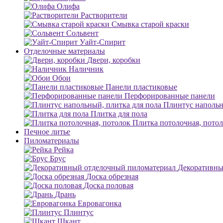
Олифа
Растворители
Смывка старой краски
Сольвент
Уайт-Спирит
Отделочные материалы
Двери, коробки
Наличник
Обои
Панели пластиковые
Перфорированные панели
Плинтус напольн
Плитка для пола
Плитка потолочная, пото
Печное литье
Пиломатериалы
Рейка
Брус
Декоративны
Доска обрезная
Доска половая
Дрань
Евровагонка
Плинтус
Шкант