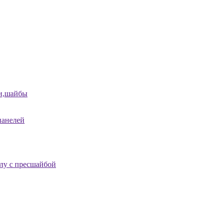
и,шайбы
панелей
лу с пресшайбой