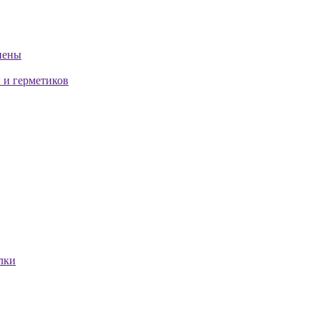
пены
 и герметиков
лки