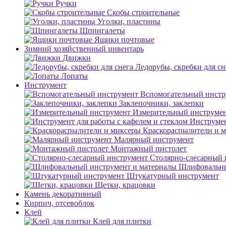
Ручки
Скобы строительные
Уголки, пластины
Шпингалеты
Ящики почтовые
Зимний хозяйственный инвентарь
Движки
Ледорубы, скребки для сн
Лопаты
Инструмент
Вспомогательный инстр
Заклепочники, заклепки
Измерительный инструме
Инструмен
Краскораспылители и 
Малярный инструмент
Монтажный пистолет
Столярно-слесарный 
Шлифовальны
Штукатурный инструмент
Щетки, крацовки
Камень декоративный
Кирпич, отсевоблок
Клей
Клей для плитки