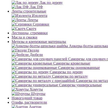
Лак по дереву
Лак ПФ
Ленты строительные
Изолента
Ленты
Серпянки
Скотч
Лестницы, стремянки
Масла и смазки
Метизы и крепежные материалы
Анкеры,болты,шпильк
Гвозди
Дюбели
Саморезы для сендвич 
Саморезы кровельные
Саморезы оцинкованные
Саморезы по дереву
Саморезы по металлу
Саморезы по метал
Саморезы универсальные
Хомуты
Шурупы
Новогодний товар
Олифа, растворители
Ацетон