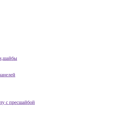
и,шайбы
панелей
лу с пресшайбой