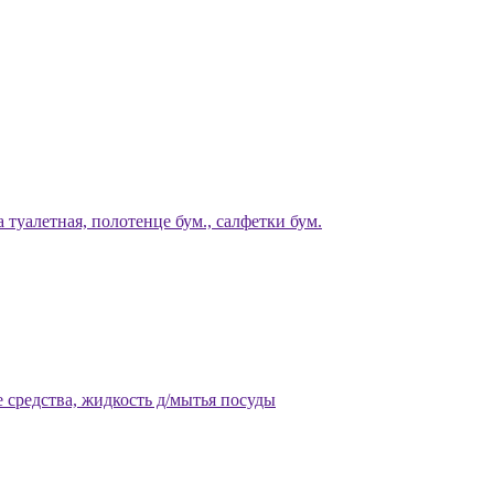
 туалетная, полотенце бум., салфетки бум.
 средства, жидкость д/мытья посуды