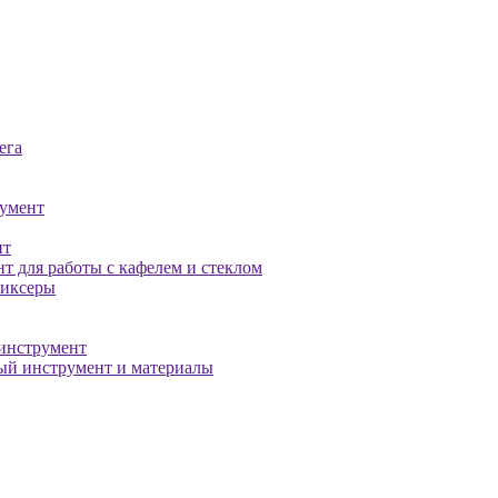
ега
умент
нт
т для работы с кафелем и стеклом
миксеры
инструмент
й инструмент и материалы