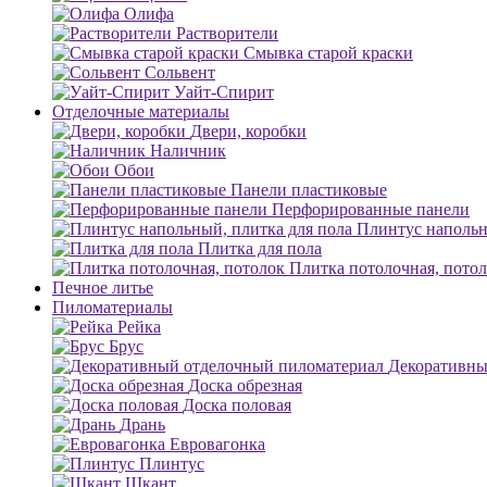
Олифа
Растворители
Смывка старой краски
Сольвент
Уайт-Спирит
Отделочные материалы
Двери, коробки
Наличник
Обои
Панели пластиковые
Перфорированные панели
Плинтус напольн
Плитка для пола
Плитка потолочная, пото
Печное литье
Пиломатериалы
Рейка
Брус
Декоративны
Доска обрезная
Доска половая
Дрань
Евровагонка
Плинтус
Шкант