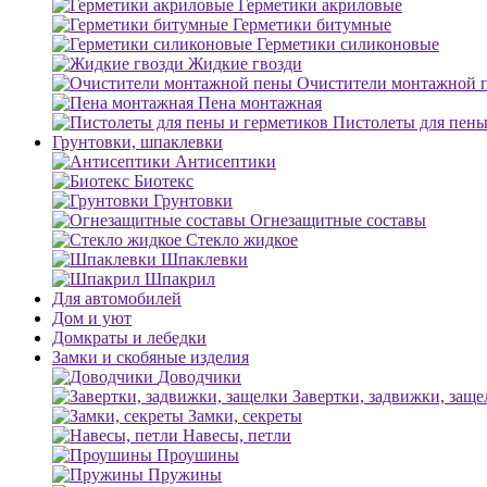
Герметики акриловые
Герметики битумные
Герметики силиконовые
Жидкие гвозди
Очистители монтажной 
Пена монтажная
Пистолеты для пены
Грунтовки, шпаклевки
Антисептики
Биотекс
Грунтовки
Огнезащитные составы
Стекло жидкое
Шпаклевки
Шпакрил
Для автомобилей
Дом и уют
Домкраты и лебедки
Замки и скобяные изделия
Доводчики
Завертки, задвижки, заще
Замки, секреты
Навесы, петли
Проушины
Пружины