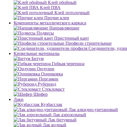
Клей обойный
Клей ПВА
Клей потолочный
Прочие клеи
Компоненты металлического каркаса
Направляющие
Подвесы
Пристенный кант
Профили строительные
Соединители, удли
Кровельные материалы
Битум
Гибкая черепица
Ондулин
Оцинковка
Пергамин
Рубероид
Стекломаст
Шифер
Лаки
Кузбасслак
Лак алкидно-уретановый
Лак аэрозольный
Лак битумный
Лак водный