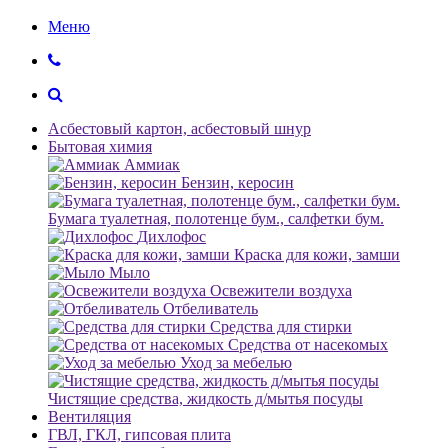
Меню
Асбестовый картон, асбестовый шнур
Бытовая химия
Аммиак
Бензин, керосин
Бумага туалетная, полотенце бум., салфетки бум.
Дихлофос
Краска для кожи, замши
Мыло
Освежители воздуха
Отбеливатель
Средства для стирки
Средства от насекомых
Уход за мебелью
Чистящие средства, жидкость д/мытья посуды
Вентиляция
ГВЛ, ГКЛ, гипсовая плита