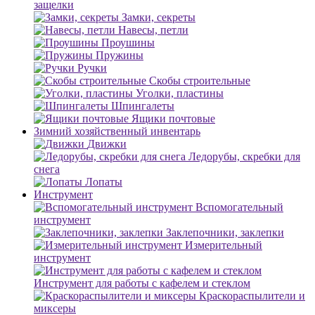
защелки
Замки, секреты
Навесы, петли
Проушины
Пружины
Ручки
Скобы строительные
Уголки, пластины
Шпингалеты
Ящики почтовые
Зимний хозяйственный инвентарь
Движки
Ледорубы, скребки для
снега
Лопаты
Инструмент
Вспомогательный
инструмент
Заклепочники, заклепки
Измерительный
инструмент
Инструмент для работы с кафелем и стеклом
Краскораспылители и
миксеры