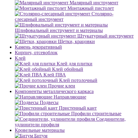
Малярный инструмент
Монтажный пистолет
Столярно-
слесарный инструмент
Шлифовальный инструмент и материалы
Штукатурный инструмент
Щетки, крацовки
Камень декоративный
Кирпич, отсевоблок
Клей
Клей для плитки
Клей обойный
Клей ПВА
Клей потолочный
Прочие клеи
Компоненты металлического каркаса
Направляющие
Подвесы
Пристенный кант
Профили строительные
Соединители,
удлинители профиля
Кровельные материалы
Битум