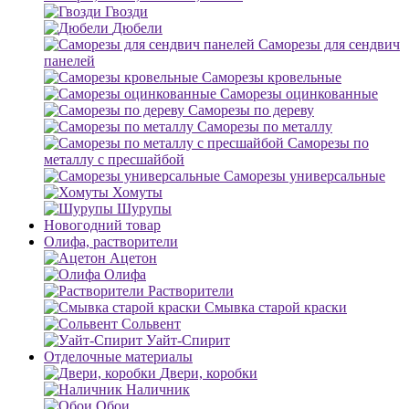
Гвозди
Дюбели
Саморезы для сендвич
панелей
Саморезы кровельные
Саморезы оцинкованные
Саморезы по дереву
Саморезы по металлу
Саморезы по
металлу с пресшайбой
Саморезы универсальные
Хомуты
Шурупы
Новогодний товар
Олифа, растворители
Ацетон
Олифа
Растворители
Смывка старой краски
Сольвент
Уайт-Спирит
Отделочные материалы
Двери, коробки
Наличник
Обои