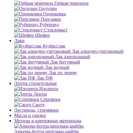
Гибкая черепица
Ондулин
Оцинковка
Пергамин
Рубероид
Стекломаст
Шифер
Лаки
Кузбасслак
Лак алкидно-уретановый
Лак аэрозольный
Лак битумный
Лак водный
Лак по дереву
Лак ПФ
Ленты строительные
Изолента
Ленты
Серпянки
Скотч
Лестницы, стремянки
Масла и смазки
Метизы и крепежные материалы
Анкеры,болты,шпильки,шайбы