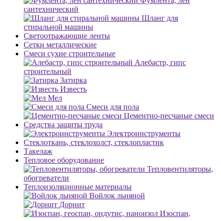
Фумлента, лен
сантехнический
Шланг для
стиральной машины
Светоотражающие ленты
Сетки металлические
Смеси сухие строительные
Алебастр, гипс
строительный
Затирка
Известь
Мел
Смеси для пола
Цементно-песчаные смеси
Средства защиты труда
Электроинструменты
Стеклоткань, стеклохолст, стеклопластик
Такелаж
Тепловое оборудование
Тепловентиляторы,
обогреватели
Теплоизоляционные материалы
Войлок льняной
Дорнит
Изоспан,