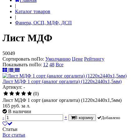
Главная
|
Каталог товаров
|
Фанера, ОСП, МДФ, ДСП
Лист МДФ
50049
Сортировать по
По
:
Умолчанию
Цене
Рейтингу
Показывать по
По
:
12
48
Все
Лист МДФ 1 сорт (аналог оргалита) (1220х2440х1,5мм)
Артикул: -
(0)
Лист МДФ 1 сорт (аналог оргалита) (1220х2440х1,5мм)
165
руб.
за л.
В наличии
-
+
В корзину
Добавлено
Статьи
Все статьи