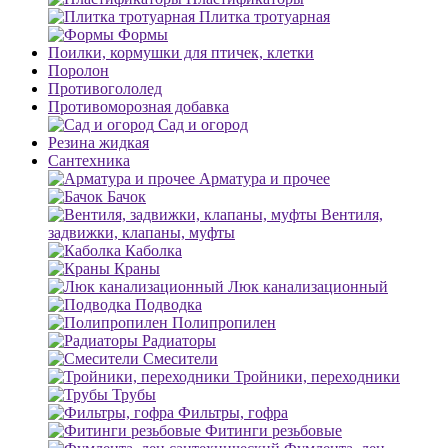
Плитка тротуарная
Формы
Поилки, кормушки для птичек, клетки
Поролон
Противогололед
Противоморозная добавка
Сад и огород
Резина жидкая
Сантехника
Арматура и прочее
Бачок
Вентиля,
задвижки, клапаны, муфты
Каболка
Краны
Люк канализационный
Подводка
Полипропилен
Радиаторы
Смесители
Тройники, переходники
Трубы
Фильтры, гофра
Фитинги резьбовые