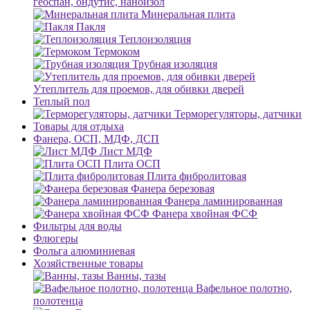
геоспан, ондутис, наноизол
Минеральная плита
Пакля
Теплоизоляция
Термоком
Трубная изоляция
Утеплитель для проемов, для обивки дверей
Теплый пол
Терморегуляторы, датчики
Товары для отдыха
Фанера, ОСП, МДФ, ДСП
Лист МДФ
Плита ОСП
Плита фибролитовая
Фанера березовая
Фанера ламинированная
Фанера хвойная ФСФ
Фильтры для воды
Флюгеры
Фольга алюминиевая
Хозяйственные товары
Ванны, тазы
Вафельное полотно,
полотенца