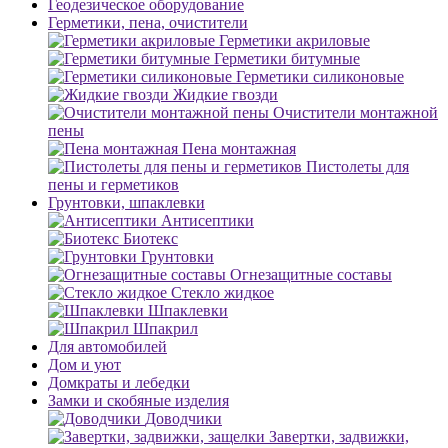
Геодезическое оборудование
Герметики, пена, очистители
Герметики акриловые
Герметики битумные
Герметики силиконовые
Жидкие гвозди
Очистители монтажной
пены
Пена монтажная
Пистолеты для
пены и герметиков
Грунтовки, шпаклевки
Антисептики
Биотекс
Грунтовки
Огнезащитные составы
Стекло жидкое
Шпаклевки
Шпакрил
Для автомобилей
Дом и уют
Домкраты и лебедки
Замки и скобяные изделия
Доводчики
Завертки, задвижки,