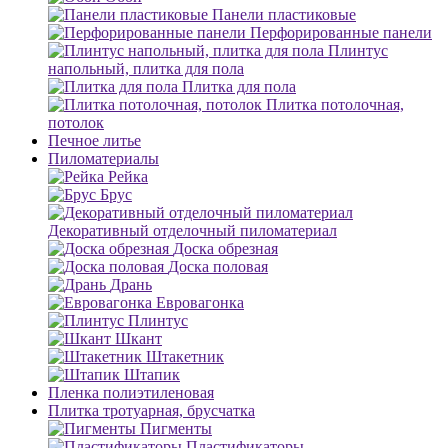
Панели пластиковые
Перфорированные панели
Плинтус
напольный, плитка для пола
Плитка для пола
Плитка потолочная,
потолок
Печное литье
Пиломатериалы
Рейка
Брус
Декоративный отделочный пиломатериал
Доска обрезная
Доска половая
Дрань
Евровагонка
Плинтус
Шкант
Штакетник
Штапик
Пленка полиэтиленовая
Плитка тротуарная, брусчатка
Пигменты
Пластификаторы