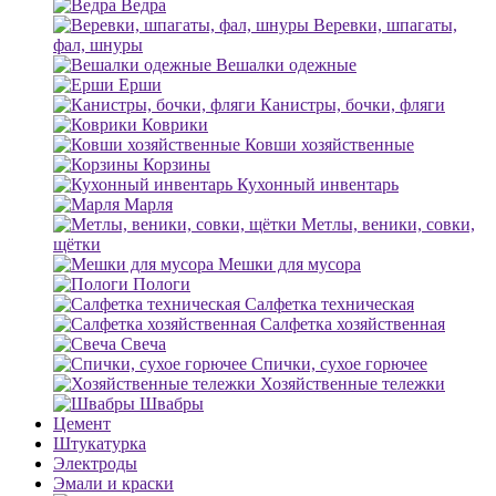
Ведра
Веревки, шпагаты,
фал, шнуры
Вешалки одежные
Ерши
Канистры, бочки, фляги
Коврики
Ковши хозяйственные
Корзины
Кухонный инвентарь
Марля
Метлы, веники, совки,
щётки
Мешки для мусора
Пологи
Салфетка техническая
Салфетка хозяйственная
Свеча
Спички, сухое горючее
Хозяйственные тележки
Швабры
Цемент
Штукатурка
Электроды
Эмали и краски