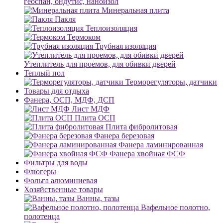
геоспан, ондутис, наноизол
Минеральная плита
Пакля
Теплоизоляция
Термоком
Трубная изоляция
Утеплитель для проемов, для обивки дверей
Теплый пол
Терморегуляторы, датчики
Товары для отдыха
Фанера, ОСП, МДФ, ДСП
Лист МДФ
Плита ОСП
Плита фибролитовая
Фанера березовая
Фанера ламинированная
Фанера хвойная ФСФ
Фильтры для воды
Флюгеры
Фольга алюминиевая
Хозяйственные товары
Ванны, тазы
Вафельное полотно,
полотенца