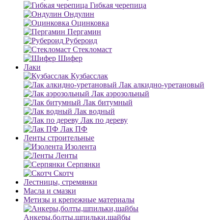
Гибкая черепица
Ондулин
Оцинковка
Пергамин
Рубероид
Стекломаст
Шифер
Лаки
Кузбасслак
Лак алкидно-уретановый
Лак аэрозольный
Лак битумный
Лак водный
Лак по дереву
Лак ПФ
Ленты строительные
Изолента
Ленты
Серпянки
Скотч
Лестницы, стремянки
Масла и смазки
Метизы и крепежные материалы
Анкеры,болты,шпильки,шайбы