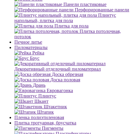
Панели пластиковые
Перфорированные панели
Плинтус
напольный, плитка для пола
Плитка для пола
Плитка потолочная,
потолок
Печное литье
Пиломатериалы
Рейка
Брус
Декоративный отделочный пиломатериал
Доска обрезная
Доска половая
Дрань
Евровагонка
Плинтус
Шкант
Штакетник
Штапик
Пленка полиэтиленовая
Плитка тротуарная, брусчатка
Пигменты
Пластификаторы