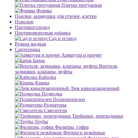
Плитка тротуарная
Формы
Поилки, кормушки для птичек, клетки
Поролон
Противогололед
Противоморозная добавка
Сад и огород
Резина жидкая
Сантехника
Арматура и прочее
Бачок
Вентиля,
задвижки, клапаны, муфты
Каболка
Краны
Люк канализационный
Подводка
Полипропилен
Радиаторы
Смесители
Тройники, переходники
Трубы
Фильтры, гофра
Фитинги резьбовые