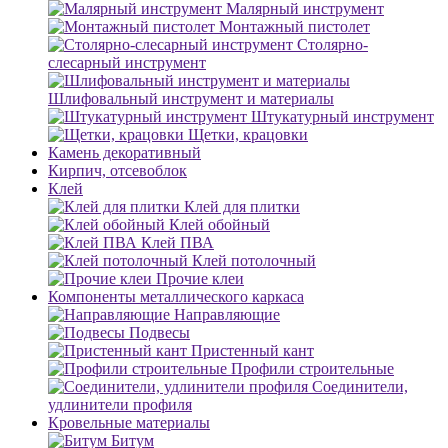
Малярный инструмент
Монтажный пистолет
Столярно-
слесарный инструмент
Шлифовальный инструмент и материалы
Штукатурный инструмент
Щетки, крацовки
Камень декоративный
Кирпич, отсевоблок
Клей
Клей для плитки
Клей обойный
Клей ПВА
Клей потолочный
Прочие клеи
Компоненты металлического каркаса
Направляющие
Подвесы
Пристенный кант
Профили строительные
Соединители,
удлинители профиля
Кровельные материалы
Битум