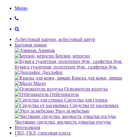
Меню
Асбестовый картон, асбестовый шнур
Бытовая химия
Аммиак
Бензин, керосин
Бумага туалетная, полотенце бум., салфетки бум.
Дихлофос
Краска для кожи, замши
Мыло
Освежители воздуха
Отбеливатель
Средства для стирки
Средства от насекомых
Уход за мебелью
Чистящие средства, жидкость д/мытья посуды
Вентиляция
ГВЛ, ГКЛ, гипсовая плита