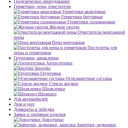
Геодезическое оборудование
Герметики, пена, очистители
Герметики акриловые
Герметики битумные
Герметики силиконовые
Жидкие гвозди
Очистители монтажной
пены
Пена монтажная
Пистолеты для
пены и герметиков
Грунтовки, шпаклевки
Антисептики
Биотекс
Грунтовки
Огнезащитные составы
Стекло жидкое
Шпаклевки
Шпакрил
Для автомобилей
Дом и уют
Домкраты и лебедки
Замки и скобяные изделия
Доводчики
Завертки, задвижки,