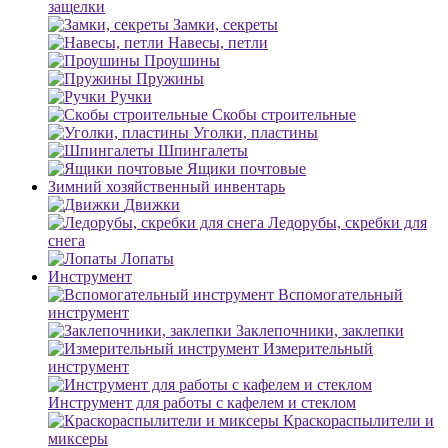
защелки
Замки, секреты
Навесы, петли
Проушины
Пружины
Ручки
Скобы строительные
Уголки, пластины
Шпингалеты
Ящики почтовые
Зимний хозяйственный инвентарь
Движки
Ледорубы, скребки для
снега
Лопаты
Инструмент
Вспомогательный
инструмент
Заклепочники, заклепки
Измерительный
инструмент
Инструмент для работы с кафелем и стеклом
Краскораспылители и
миксеры