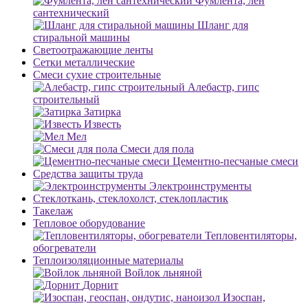
Фумлента, лен
сантехнический
Шланг для
стиральной машины
Светоотражающие ленты
Сетки металлические
Смеси сухие строительные
Алебастр, гипс
строительный
Затирка
Известь
Мел
Смеси для пола
Цементно-песчаные смеси
Средства защиты труда
Электроинструменты
Стеклоткань, стеклохолст, стеклопластик
Такелаж
Тепловое оборудование
Тепловентиляторы,
обогреватели
Теплоизоляционные материалы
Войлок льняной
Дорнит
Изоспан,