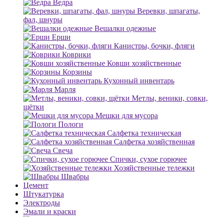
Ведра
Веревки, шпагаты,
фал, шнуры
Вешалки одежные
Ерши
Канистры, бочки, фляги
Коврики
Ковши хозяйственные
Корзины
Кухонный инвентарь
Марля
Метлы, веники, совки,
щётки
Мешки для мусора
Пологи
Салфетка техническая
Салфетка хозяйственная
Свеча
Спички, сухое горючее
Хозяйственные тележки
Швабры
Цемент
Штукатурка
Электроды
Эмали и краски