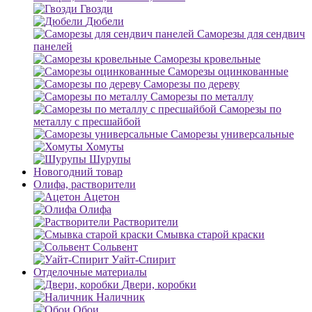
Гвозди
Дюбели
Саморезы для сендвич
панелей
Саморезы кровельные
Саморезы оцинкованные
Саморезы по дереву
Саморезы по металлу
Саморезы по
металлу с пресшайбой
Саморезы универсальные
Хомуты
Шурупы
Новогодний товар
Олифа, растворители
Ацетон
Олифа
Растворители
Смывка старой краски
Сольвент
Уайт-Спирит
Отделочные материалы
Двери, коробки
Наличник
Обои