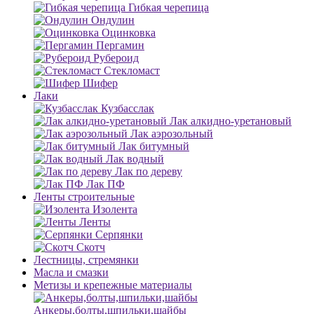
Гибкая черепица
Ондулин
Оцинковка
Пергамин
Рубероид
Стекломаст
Шифер
Лаки
Кузбасслак
Лак алкидно-уретановый
Лак аэрозольный
Лак битумный
Лак водный
Лак по дереву
Лак ПФ
Ленты строительные
Изолента
Ленты
Серпянки
Скотч
Лестницы, стремянки
Масла и смазки
Метизы и крепежные материалы
Анкеры,болты,шпильки,шайбы