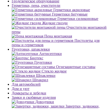
Геодезическое оборудование
Герметики, пена, очистители
Герметики акриловые
Герметики битумные
Герметики силиконовые
Жидкие гвозди
Очистители монтажной
пены
Пена монтажная
Пистолеты для
пены и герметиков
Грунтовки, шпаклевки
Антисептики
Биотекс
Грунтовки
Огнезащитные составы
Стекло жидкое
Шпаклевки
Шпакрил
Для автомобилей
Дом и уют
Домкраты и лебедки
Замки и скобяные изделия
Доводчики
Завертки, задвижки,