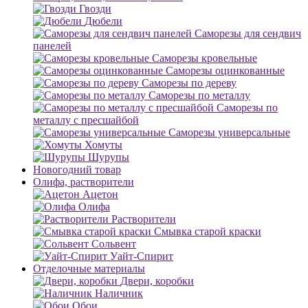
Гвозди
Дюбели
Саморезы для сендвич
панелей
Саморезы кровельные
Саморезы оцинкованные
Саморезы по дереву
Саморезы по металлу
Саморезы по
металлу с пресшайбой
Саморезы универсальные
Хомуты
Шурупы
Новогодний товар
Олифа, растворители
Ацетон
Олифа
Растворители
Смывка старой краски
Сольвент
Уайт-Спирит
Отделочные материалы
Двери, коробки
Наличник
Обои