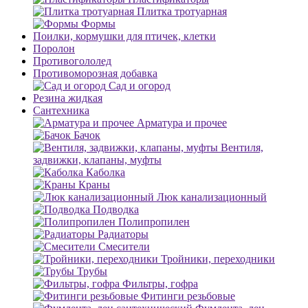
Плитка тротуарная
Формы
Поилки, кормушки для птичек, клетки
Поролон
Противогололед
Противоморозная добавка
Сад и огород
Резина жидкая
Сантехника
Арматура и прочее
Бачок
Вентиля,
задвижки, клапаны, муфты
Каболка
Краны
Люк канализационный
Подводка
Полипропилен
Радиаторы
Смесители
Тройники, переходники
Трубы
Фильтры, гофра
Фитинги резьбовые