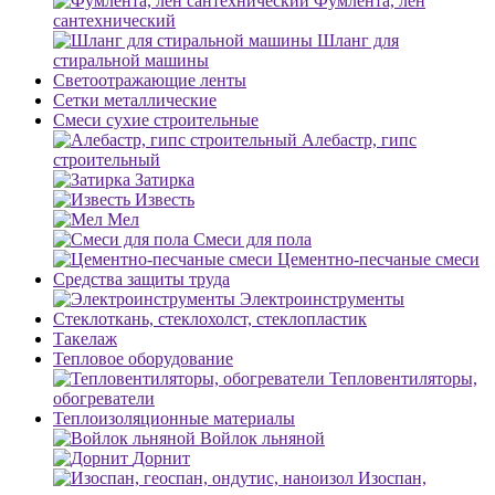
Фумлента, лен
сантехнический
Шланг для
стиральной машины
Светоотражающие ленты
Сетки металлические
Смеси сухие строительные
Алебастр, гипс
строительный
Затирка
Известь
Мел
Смеси для пола
Цементно-песчаные смеси
Средства защиты труда
Электроинструменты
Стеклоткань, стеклохолст, стеклопластик
Такелаж
Тепловое оборудование
Тепловентиляторы,
обогреватели
Теплоизоляционные материалы
Войлок льняной
Дорнит
Изоспан,