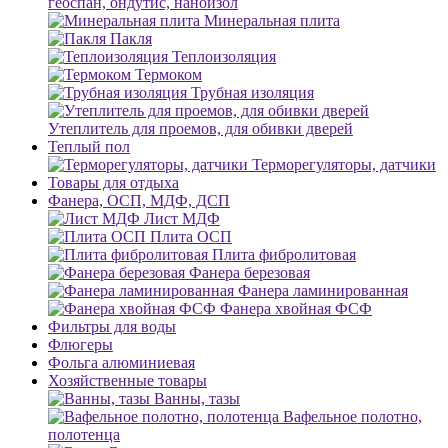
геоспан, ондутис, наноизол
Минеральная плита
Пакля
Теплоизоляция
Термоком
Трубная изоляция
Утеплитель для проемов, для обивки дверей
Теплый пол
Терморегуляторы, датчики
Товары для отдыха
Фанера, ОСП, МДФ, ДСП
Лист МДФ
Плита ОСП
Плита фибролитовая
Фанера березовая
Фанера ламинированная
Фанера хвойная ФСФ
Фильтры для воды
Флюгеры
Фольга алюминиевая
Хозяйственные товары
Ванны, тазы
Вафельное полотно,
полотенца