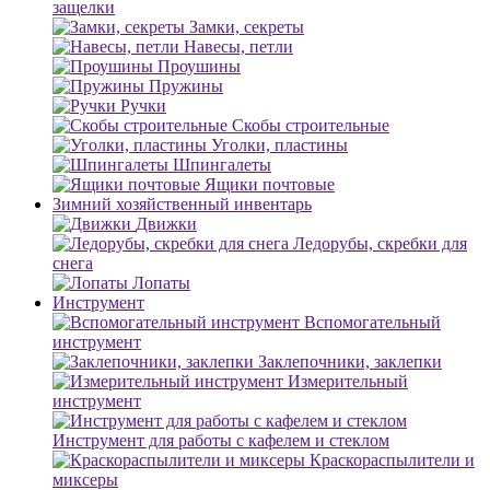
защелки
Замки, секреты
Навесы, петли
Проушины
Пружины
Ручки
Скобы строительные
Уголки, пластины
Шпингалеты
Ящики почтовые
Зимний хозяйственный инвентарь
Движки
Ледорубы, скребки для
снега
Лопаты
Инструмент
Вспомогательный
инструмент
Заклепочники, заклепки
Измерительный
инструмент
Инструмент для работы с кафелем и стеклом
Краскораспылители и
миксеры