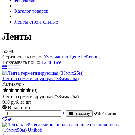
Главная
|
Каталог товаров
|
Ленты строительные
Ленты
50049
Сортировать по
По
:
Умолчанию
Цене
Рейтингу
Показывать по
По
:
12
48
Все
Лента герметизирующая (38ммх25м)
Артикул: -
(0)
Лента герметизирующая (38ммх25м)
910
руб.
за шт
В наличии
-
+
В корзину
Добавлено