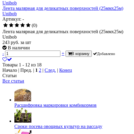
Лента малярная для деликатных поверхностей (25ммх25м)
Unibob
Артикул: -
(0)
Лента малярная для деликатных поверхностей (25ммх25м)
Unibob
243
руб.
за шт
В наличии
-
+
В корзину
Добавлено
Товары 1 - 12 из 18
Начало | Пред. |
1
2
|
След.
|
Конец
Статьи
Все статьи
Расшифровка маркировки комбикормов
Сроки посева овощных культур на рассаду