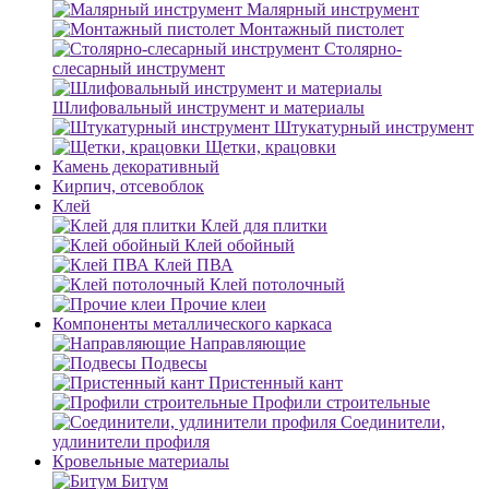
Малярный инструмент
Монтажный пистолет
Столярно-
слесарный инструмент
Шлифовальный инструмент и материалы
Штукатурный инструмент
Щетки, крацовки
Камень декоративный
Кирпич, отсевоблок
Клей
Клей для плитки
Клей обойный
Клей ПВА
Клей потолочный
Прочие клеи
Компоненты металлического каркаса
Направляющие
Подвесы
Пристенный кант
Профили строительные
Соединители,
удлинители профиля
Кровельные материалы
Битум