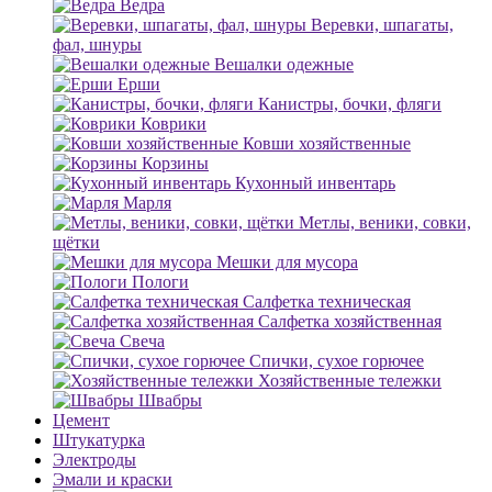
Ведра
Веревки, шпагаты,
фал, шнуры
Вешалки одежные
Ерши
Канистры, бочки, фляги
Коврики
Ковши хозяйственные
Корзины
Кухонный инвентарь
Марля
Метлы, веники, совки,
щётки
Мешки для мусора
Пологи
Салфетка техническая
Салфетка хозяйственная
Свеча
Спички, сухое горючее
Хозяйственные тележки
Швабры
Цемент
Штукатурка
Электроды
Эмали и краски