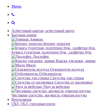
Меню
Асбестовый картон, асбестовый шнур
Бытовая химия
Аммиак
Бензин, керосин
Бумага туалетная, полотенце бум., салфетки бум.
Дихлофос
Краска для кожи, замши
Мыло
Освежители воздуха
Отбеливатель
Средства для стирки
Средства от насекомых
Уход за мебелью
Чистящие средства, жидкость д/мытья посуды
Вентиляция
ГВЛ, ГКЛ, гипсовая плита