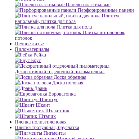
Панели пластиковые
Перфорированные панели
Плинтус
напольный, плитка для пола
Плитка для пола
Плитка потолочная,
потолок
Печное литье
Пиломатериалы
Рейка
Брус
Декоративный отделочный пиломатериал
Доска обрезная
Доска половая
Дрань
Евровагонка
Плинтус
Шкант
Штакетник
Штапик
Пленка полиэтиленовая
Плитка тротуарная, брусчатка
Пигменты
Пластификаторы