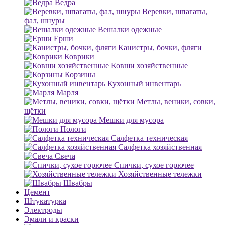
Ведра
Веревки, шпагаты,
фал, шнуры
Вешалки одежные
Ерши
Канистры, бочки, фляги
Коврики
Ковши хозяйственные
Корзины
Кухонный инвентарь
Марля
Метлы, веники, совки,
щётки
Мешки для мусора
Пологи
Салфетка техническая
Салфетка хозяйственная
Свеча
Спички, сухое горючее
Хозяйственные тележки
Швабры
Цемент
Штукатурка
Электроды
Эмали и краски