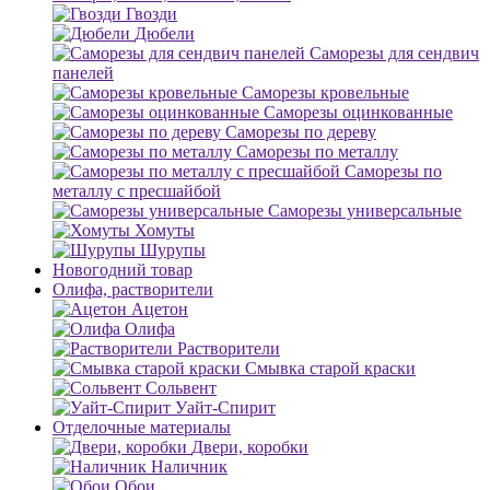
Гвозди
Дюбели
Саморезы для сендвич
панелей
Саморезы кровельные
Саморезы оцинкованные
Саморезы по дереву
Саморезы по металлу
Саморезы по
металлу с пресшайбой
Саморезы универсальные
Хомуты
Шурупы
Новогодний товар
Олифа, растворители
Ацетон
Олифа
Растворители
Смывка старой краски
Сольвент
Уайт-Спирит
Отделочные материалы
Двери, коробки
Наличник
Обои