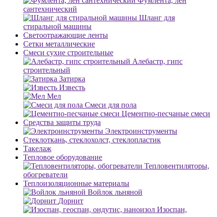
Фумлента, лен
сантехнический
Шланг для
стиральной машины
Светоотражающие ленты
Сетки металлические
Смеси сухие строительные
Алебастр, гипс
строительный
Затирка
Известь
Мел
Смеси для пола
Цементно-песчаные смеси
Средства защиты труда
Электроинструменты
Стеклоткань, стеклохолст, стеклопластик
Такелаж
Тепловое оборудование
Тепловентиляторы,
обогреватели
Теплоизоляционные материалы
Войлок льняной
Дорнит
Изоспан,