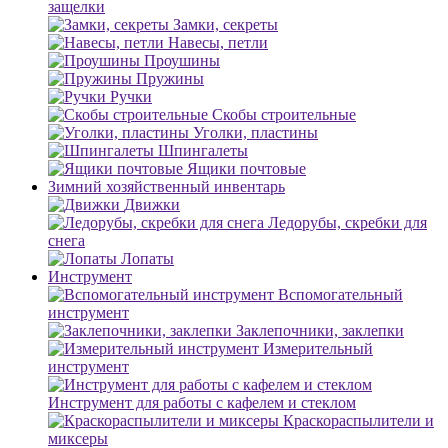
защелки
Замки, секреты
Навесы, петли
Проушины
Пружины
Ручки
Скобы строительные
Уголки, пластины
Шпингалеты
Ящики почтовые
Зимний хозяйственный инвентарь
Движки
Ледорубы, скребки для
снега
Лопаты
Инструмент
Вспомогательный
инструмент
Заклепочники, заклепки
Измерительный
инструмент
Инструмент для работы с кафелем и стеклом
Краскораспылители и
миксеры