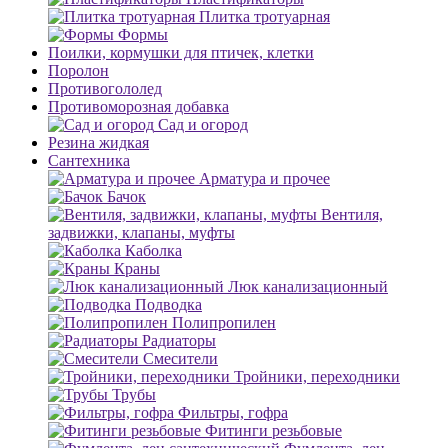
Плитка тротуарная
Формы
Поилки, кормушки для птичек, клетки
Поролон
Противогололед
Противоморозная добавка
Сад и огород
Резина жидкая
Сантехника
Арматура и прочее
Бачок
Вентиля,
задвижки, клапаны, муфты
Каболка
Краны
Люк канализационный
Подводка
Полипропилен
Радиаторы
Смесители
Тройники, переходники
Трубы
Фильтры, гофра
Фитинги резьбовые