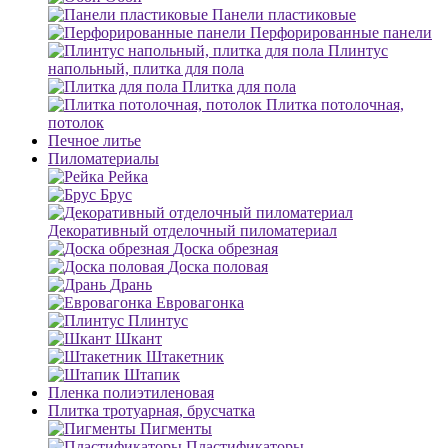
Панели пластиковые
Перфорированные панели
Плинтус
напольный, плитка для пола
Плитка для пола
Плитка потолочная,
потолок
Печное литье
Пиломатериалы
Рейка
Брус
Декоративный отделочный пиломатериал
Доска обрезная
Доска половая
Дрань
Евровагонка
Плинтус
Шкант
Штакетник
Штапик
Пленка полиэтиленовая
Плитка тротуарная, брусчатка
Пигменты
Пластификаторы