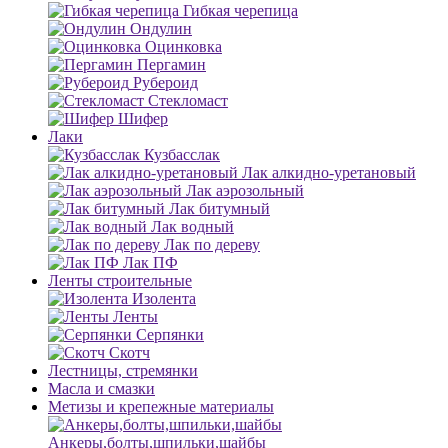
Гибкая черепица
Ондулин
Оцинковка
Пергамин
Рубероид
Стекломаст
Шифер
Лаки
Кузбасслак
Лак алкидно-уретановый
Лак аэрозольный
Лак битумный
Лак водный
Лак по дереву
Лак ПФ
Ленты строительные
Изолента
Ленты
Серпянки
Скотч
Лестницы, стремянки
Масла и смазки
Метизы и крепежные материалы
Анкеры,болты,шпильки,шайбы