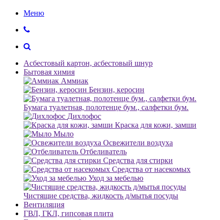
Меню
Асбестовый картон, асбестовый шнур
Бытовая химия
Аммиак
Бензин, керосин
Бумага туалетная, полотенце бум., салфетки бум.
Дихлофос
Краска для кожи, замши
Мыло
Освежители воздуха
Отбеливатель
Средства для стирки
Средства от насекомых
Уход за мебелью
Чистящие средства, жидкость д/мытья посуды
Вентиляция
ГВЛ, ГКЛ, гипсовая плита