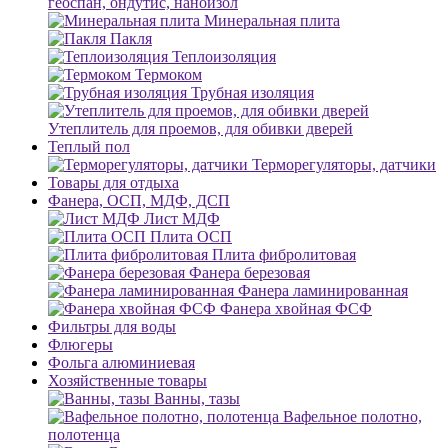
геоспан, ондутис, наноизол
Минеральная плита
Пакля
Теплоизоляция
Термоком
Трубная изоляция
Утеплитель для проемов, для обивки дверей
Теплый пол
Терморегуляторы, датчики
Товары для отдыха
Фанера, ОСП, МДФ, ДСП
Лист МДФ
Плита ОСП
Плита фибролитовая
Фанера березовая
Фанера ламинированная
Фанера хвойная ФСФ
Фильтры для воды
Флюгеры
Фольга алюминиевая
Хозяйственные товары
Ванны, тазы
Вафельное полотно,
полотенца