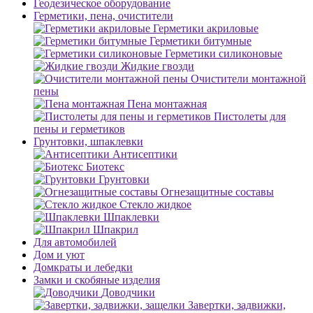
Геодезическое оборудование
Герметики, пена, очистители
Герметики акриловые
Герметики битумные
Герметики силиконовые
Жидкие гвозди
Очистители монтажной
пены
Пена монтажная
Пистолеты для
пены и герметиков
Грунтовки, шпаклевки
Антисептики
Биотекс
Грунтовки
Огнезащитные составы
Стекло жидкое
Шпаклевки
Шпакрил
Для автомобилей
Дом и уют
Домкраты и лебедки
Замки и скобяные изделия
Доводчики
Завертки, задвижки,