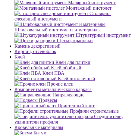
Малярный инструмент
Монтажный пистолет
Столярно-
слесарный инструмент
Шлифовальный инструмент и материалы
Штукатурный инструмент
Щетки, крацовки
Камень декоративный
Кирпич, отсевоблок
Клей
Клей для плитки
Клей обойный
Клей ПВА
Клей потолочный
Прочие клеи
Компоненты металлического каркаса
Направляющие
Подвесы
Пристенный кант
Профили строительные
Соединители,
удлинители профиля
Кровельные материалы
Битум