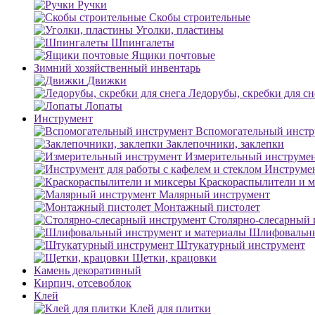
Ручки
Скобы строительные
Уголки, пластины
Шпингалеты
Ящики почтовые
Зимний хозяйственный инвентарь
Движки
Ледорубы, скребки для сн
Лопаты
Инструмент
Вспомогательный инстр
Заклепочники, заклепки
Измерительный инструме
Инструмен
Краскораспылители и 
Малярный инструмент
Монтажный пистолет
Столярно-слесарный 
Шлифовальны
Штукатурный инструмент
Щетки, крацовки
Камень декоративный
Кирпич, отсевоблок
Клей
Клей для плитки