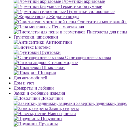
Герметики акриловые
Герметики битумные
Герметики силиконовые
Жидкие гвозди
Очистители монтажной 
Пена монтажная
Пистолеты для пены
Грунтовки, шпаклевки
Антисептики
Биотекс
Грунтовки
Огнезащитные составы
Стекло жидкое
Шпаклевки
Шпакрил
Для автомобилей
Дом и уют
Домкраты и лебедки
Замки и скобяные изделия
Доводчики
Завертки, задвижки, заще
Замки, секреты
Навесы, петли
Проушины
Пружины