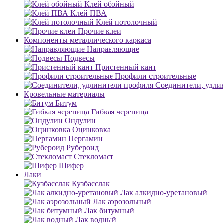
Клей обойный
Клей ПВА
Клей потолочный
Прочие клеи
Компоненты металлического каркаса
Направляющие
Подвесы
Пристенный кант
Профили строительные
Соединители, удли
Кровельные материалы
Битум
Гибкая черепица
Ондулин
Оцинковка
Пергамин
Рубероид
Стекломаст
Шифер
Лаки
Кузбасслак
Лак алкидно-уретановый
Лак аэрозольный
Лак битумный
Лак водный