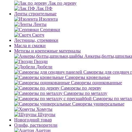
Лак по дереву
Лак ПФ
Ленты строительные
Изолента
Ленты
Серпянки
Скотч
Лестницы, стремянки
Масла и смазки
Метизы и крепежные материалы
Анкеры,болты,шпильк
Гвозди
Дюбели
Саморезы для сендвич 
Саморезы кровельные
Саморезы оцинкованные
Саморезы по дереву
Саморезы по металлу
Саморезы по метал
Саморезы универсальные
Хомуты
Шурупы
Новогодний товар
Олифа, растворители
Ацетон