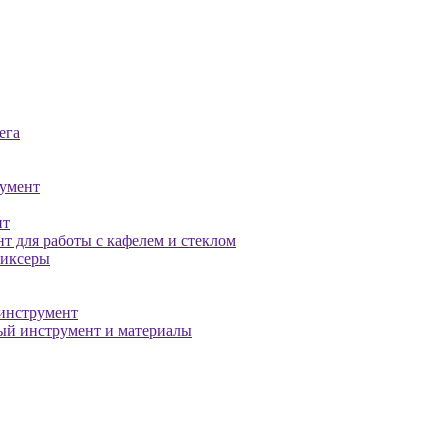
ега
умент
нт
т для работы с кафелем и стеклом
миксеры
инструмент
й инструмент и материалы