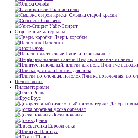
Олифа
Растворители
Смывка старой краски
Сольвент
Уайт-Спирит
Отделочные материалы
Двери, коробки
Наличник
Обои
Панели пластиковые
Перфорированные панели
Плинтус напольн
Плитка для пола
Плитка потолочная, пото
Печное литье
Пиломатериалы
Рейка
Брус
Декоративны
Доска обрезная
Доска половая
Дрань
Евровагонка
Плинтус
Шкант