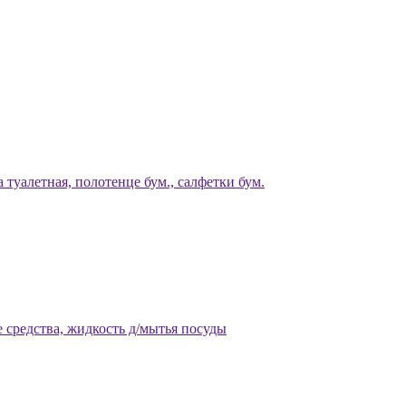
 туалетная, полотенце бум., салфетки бум.
 средства, жидкость д/мытья посуды