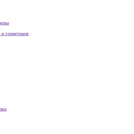
пены
 и герметиков
лки