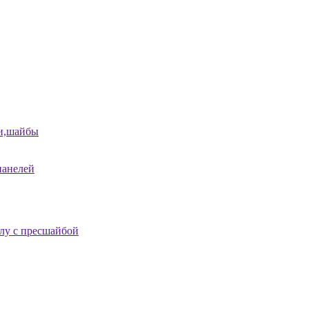
и,шайбы
панелей
лу с пресшайбой