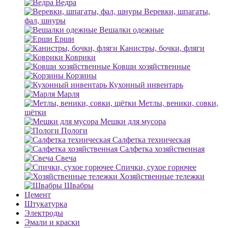
Ведра
Веревки, шпагаты,
фал, шнуры
Вешалки одежные
Ерши
Канистры, бочки, фляги
Коврики
Ковши хозяйственные
Корзины
Кухонный инвентарь
Марля
Метлы, веники, совки,
щётки
Мешки для мусора
Пологи
Салфетка техническая
Салфетка хозяйственная
Свеча
Спички, сухое горючее
Хозяйственные тележки
Швабры
Цемент
Штукатурка
Электроды
Эмали и краски