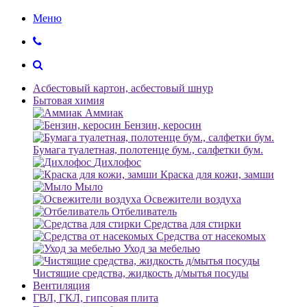
Меню
Асбестовый картон, асбестовый шнур
Бытовая химия
Аммиак
Бензин, керосин
Бумага туалетная, полотенце бум., салфетки бум.
Дихлофос
Краска для кожи, замши
Мыло
Освежители воздуха
Отбеливатель
Средства для стирки
Средства от насекомых
Уход за мебелью
Чистящие средства, жидкость д/мытья посуды
Вентиляция
ГВЛ, ГКЛ, гипсовая плита