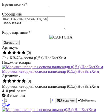
Время звонка
*
Сообщение
Код с картинки
*
Заказать
Артикул: -
(0)
Лак ХВ-784 сосна (0,5л) НовБытХим
Похожие товары
Морилка неводная основа палисандр (0,5л) НовБытХим
Артикул: -
(0)
Морилка неводная основа палисандр (0,5л) НовБытХим
410
руб.
за шт
В наличии
-
+
В корзину
Добавлено