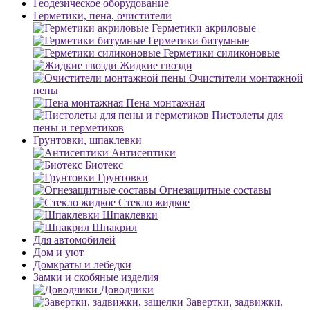
Геодезическое оборудование
Герметики, пена, очистители
Герметики акриловые
Герметики битумные
Герметики силиконовые
Жидкие гвозди
Очистители монтажной
пены
Пена монтажная
Пистолеты для
пены и герметиков
Грунтовки, шпаклевки
Антисептики
Биотекс
Грунтовки
Огнезащитные составы
Стекло жидкое
Шпаклевки
Шпакрил
Для автомобилей
Дом и уют
Домкраты и лебедки
Замки и скобяные изделия
Доводчики
Завертки, задвижки,