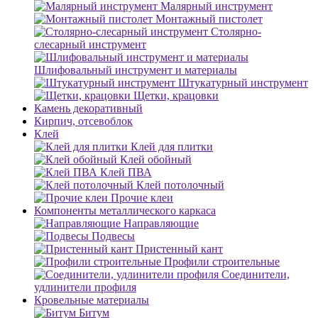
Малярный инструмент
Монтажный пистолет
Столярно-
слесарный инструмент
Шлифовальный инструмент и материалы
Штукатурный инструмент
Щетки, крацовки
Камень декоративный
Кирпич, отсевоблок
Клей
Клей для плитки
Клей обойный
Клей ПВА
Клей потолочный
Прочие клеи
Компоненты металлического каркаса
Направляющие
Подвесы
Пристенный кант
Профили строительные
Соединители,
удлинители профиля
Кровельные материалы
Битум