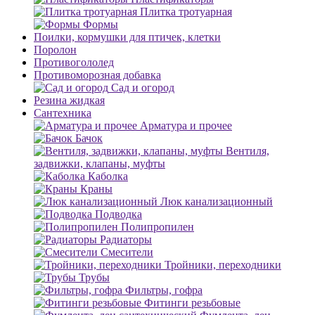
Плитка тротуарная
Формы
Поилки, кормушки для птичек, клетки
Поролон
Противогололед
Противоморозная добавка
Сад и огород
Резина жидкая
Сантехника
Арматура и прочее
Бачок
Вентиля,
задвижки, клапаны, муфты
Каболка
Краны
Люк канализационный
Подводка
Полипропилен
Радиаторы
Смесители
Тройники, переходники
Трубы
Фильтры, гофра
Фитинги резьбовые