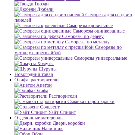
Гвозди
Дюбели
Саморезы для сендвич
панелей
Саморезы кровельные
Саморезы оцинкованные
Саморезы по дереву
Саморезы по металлу
Саморезы по
металлу с пресшайбой
Саморезы универсальные
Хомуты
Шурупы
Новогодний товар
Олифа, растворители
Ацетон
Олифа
Растворители
Смывка старой краски
Сольвент
Уайт-Спирит
Отделочные материалы
Двери, коробки
Наличник
Обои