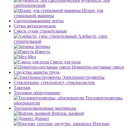
Фумлента, лен
сантехнический
Шланг для
стиральной машины
Светоотражающие ленты
Сетки металлические
Смеси сухие строительные
Алебастр, гипс
строительный
Затирка
Известь
Мел
Смеси для пола
Цементно-песчаные смеси
Средства защиты труда
Электроинструменты
Стеклоткань, стеклохолст, стеклопластик
Такелаж
Тепловое оборудование
Тепловентиляторы,
обогреватели
Теплоизоляционные материалы
Войлок льняной
Дорнит
Изоспан,