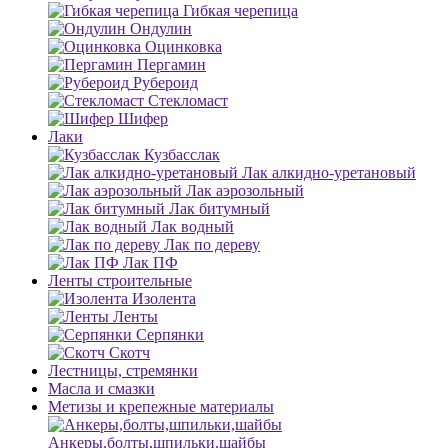
Гибкая черепица
Ондулин
Оцинковка
Пергамин
Рубероид
Стекломаст
Шифер
Лаки
Кузбасслак
Лак алкидно-уретановый
Лак аэрозольный
Лак битумный
Лак водный
Лак по дереву
Лак ПФ
Ленты строительные
Изолента
Ленты
Серпянки
Скотч
Лестницы, стремянки
Масла и смазки
Метизы и крепежные материалы
Анкеры,болты,шпильки,шайбы