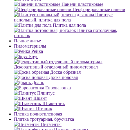
Панели пластиковые
Перфорированные панели
Плинтус
напольный, плитка для пола
Плитка для пола
Плитка потолочная,
потолок
Печное литье
Пиломатериалы
Рейка
Брус
Декоративный отделочный пиломатериал
Доска обрезная
Доска половая
Дрань
Евровагонка
Плинтус
Шкант
Штакетник
Штапик
Пленка полиэтиленовая
Плитка тротуарная, брусчатка
Пигменты
Пластификаторы