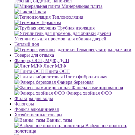
геоспан, ондутис, наноизол
Минеральная плита
Пакля
Теплоизоляция
Термоком
Трубная изоляция
Утеплитель для проемов, для обивки дверей
Теплый пол
Терморегуляторы, датчики
Товары для отдыха
Фанера, ОСП, МДФ, ДСП
Лист МДФ
Плита ОСП
Плита фибролитовая
Фанера березовая
Фанера ламинированная
Фанера хвойная ФСФ
Фильтры для воды
Флюгеры
Фольга алюминиевая
Хозяйственные товары
Ванны, тазы
Вафельное полотно,
полотенца