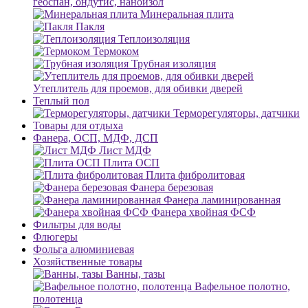
геоспан, ондутис, наноизол
Минеральная плита
Пакля
Теплоизоляция
Термоком
Трубная изоляция
Утеплитель для проемов, для обивки дверей
Теплый пол
Терморегуляторы, датчики
Товары для отдыха
Фанера, ОСП, МДФ, ДСП
Лист МДФ
Плита ОСП
Плита фибролитовая
Фанера березовая
Фанера ламинированная
Фанера хвойная ФСФ
Фильтры для воды
Флюгеры
Фольга алюминиевая
Хозяйственные товары
Ванны, тазы
Вафельное полотно,
полотенца