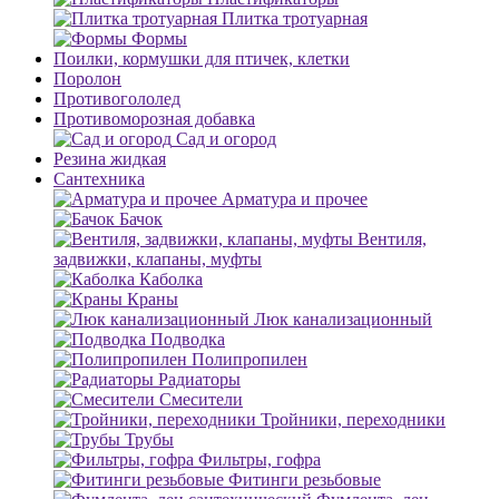
Плитка тротуарная
Формы
Поилки, кормушки для птичек, клетки
Поролон
Противогололед
Противоморозная добавка
Сад и огород
Резина жидкая
Сантехника
Арматура и прочее
Бачок
Вентиля,
задвижки, клапаны, муфты
Каболка
Краны
Люк канализационный
Подводка
Полипропилен
Радиаторы
Смесители
Тройники, переходники
Трубы
Фильтры, гофра
Фитинги резьбовые