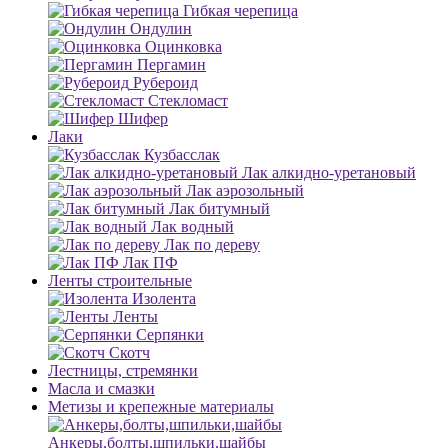
Гибкая черепица
Ондулин
Оцинковка
Пергамин
Рубероид
Стекломаст
Шифер
Лаки
Кузбасслак
Лак алкидно-уретановый
Лак аэрозольный
Лак битумный
Лак водный
Лак по дереву
Лак ПФ
Ленты строительные
Изолента
Ленты
Серпянки
Скотч
Лестницы, стремянки
Масла и смазки
Метизы и крепежные материалы
Анкеры,болты,шпильки,шайбы