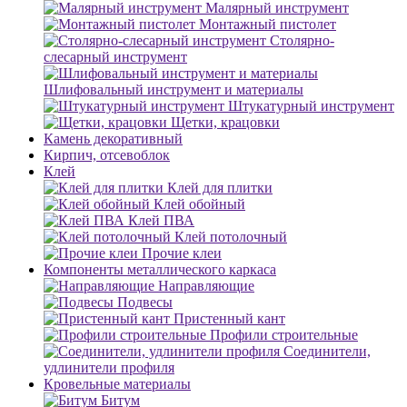
Малярный инструмент
Монтажный пистолет
Столярно-
слесарный инструмент
Шлифовальный инструмент и материалы
Штукатурный инструмент
Щетки, крацовки
Камень декоративный
Кирпич, отсевоблок
Клей
Клей для плитки
Клей обойный
Клей ПВА
Клей потолочный
Прочие клеи
Компоненты металлического каркаса
Направляющие
Подвесы
Пристенный кант
Профили строительные
Соединители,
удлинители профиля
Кровельные материалы
Битум