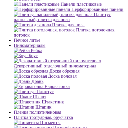
Панели пластиковые
Перфорированные панели
Плинтус
напольный, плитка для пола
Плитка для пола
Плитка потолочная,
потолок
Печное литье
Пиломатериалы
Рейка
Брус
Декоративный отделочный пиломатериал
Доска обрезная
Доска половая
Дрань
Евровагонка
Плинтус
Шкант
Штакетник
Штапик
Пленка полиэтиленовая
Плитка тротуарная, брусчатка
Пигменты
Пластификаторы