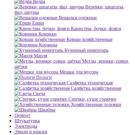
Ведра
Веревки, шпагаты,
фал, шнуры
Вешалки одежные
Ерши
Канистры, бочки, фляги
Коврики
Ковши хозяйственные
Корзины
Кухонный инвентарь
Марля
Метлы, веники, совки,
щётки
Мешки для мусора
Пологи
Салфетка техническая
Салфетка хозяйственная
Свеча
Спички, сухое горючее
Хозяйственные тележки
Швабры
Цемент
Штукатурка
Электроды
Эмали и краски