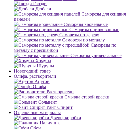
Гвозди
Дюбели
Саморезы для сендвич
панелей
Саморезы кровельные
Саморезы оцинкованные
Саморезы по дереву
Саморезы по металлу
Саморезы по
металлу с пресшайбой
Саморезы универсальные
Хомуты
Шурупы
Новогодний товар
Олифа, растворители
Ацетон
Олифа
Растворители
Смывка старой краски
Сольвент
Уайт-Спирит
Отделочные материалы
Двери, коробки
Наличник
Обои