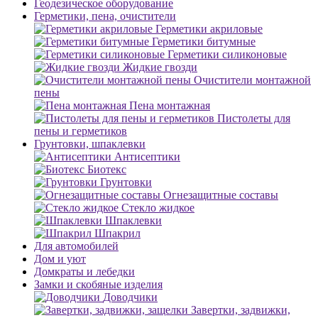
Геодезическое оборудование
Герметики, пена, очистители
Герметики акриловые
Герметики битумные
Герметики силиконовые
Жидкие гвозди
Очистители монтажной
пены
Пена монтажная
Пистолеты для
пены и герметиков
Грунтовки, шпаклевки
Антисептики
Биотекс
Грунтовки
Огнезащитные составы
Стекло жидкое
Шпаклевки
Шпакрил
Для автомобилей
Дом и уют
Домкраты и лебедки
Замки и скобяные изделия
Доводчики
Завертки, задвижки,