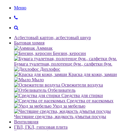
Меню
Асбестовый картон, асбестовый шнур
Бытовая химия
Аммиак
Бензин, керосин
Бумага туалетная, полотенце бум., салфетки бум.
Дихлофос
Краска для кожи, замши
Мыло
Освежители воздуха
Отбеливатель
Средства для стирки
Средства от насекомых
Уход за мебелью
Чистящие средства, жидкость д/мытья посуды
Вентиляция
ГВЛ, ГКЛ, гипсовая плита