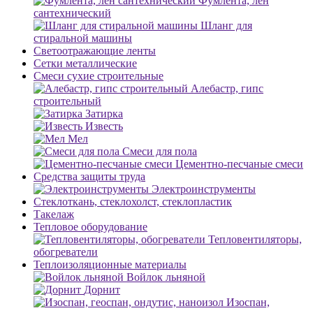
Фумлента, лен
сантехнический
Шланг для
стиральной машины
Светоотражающие ленты
Сетки металлические
Смеси сухие строительные
Алебастр, гипс
строительный
Затирка
Известь
Мел
Смеси для пола
Цементно-песчаные смеси
Средства защиты труда
Электроинструменты
Стеклоткань, стеклохолст, стеклопластик
Такелаж
Тепловое оборудование
Тепловентиляторы,
обогреватели
Теплоизоляционные материалы
Войлок льняной
Дорнит
Изоспан,