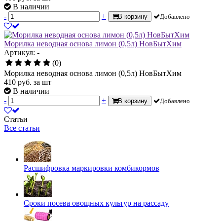
В наличии
-
+
В корзину
Добавлено
Морилка неводная основа лимон (0,5л) НовБытХим
Артикул: -
(0)
Морилка неводная основа лимон (0,5л) НовБытХим
410
руб.
за шт
В наличии
-
+
В корзину
Добавлено
Статьи
Все статьи
Расшифровка маркировки комбикормов
Сроки посева овощных культур на рассаду