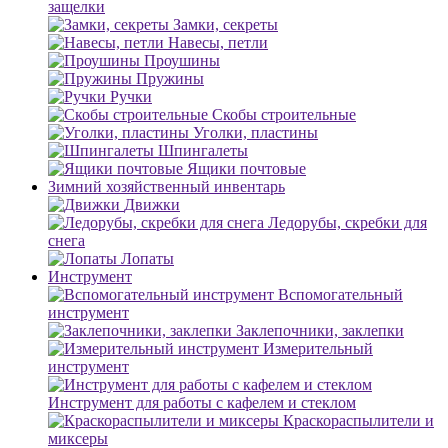
защелки
Замки, секреты
Навесы, петли
Проушины
Пружины
Ручки
Скобы строительные
Уголки, пластины
Шпингалеты
Ящики почтовые
Зимний хозяйственный инвентарь
Движки
Ледорубы, скребки для
снега
Лопаты
Инструмент
Вспомогательный
инструмент
Заклепочники, заклепки
Измерительный
инструмент
Инструмент для работы с кафелем и стеклом
Краскораспылители и
миксеры