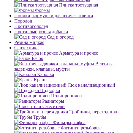
Плитка тротуарная
Формы
Поилки, кормушки для птичек, клетки
Поролон
Противогололед
Противоморозная добавка
Сад и огород
Резина жидкая
Сантехника
Арматура и прочее
Бачок
Вентиля,
задвижки, клапаны, муфты
Каболка
Краны
Люк канализационный
Подводка
Полипропилен
Радиаторы
Смесители
Тройники, переходники
Трубы
Фильтры, гофра
Фитинги резьбовые