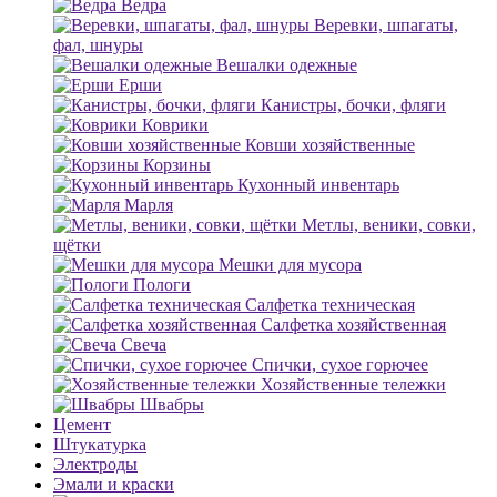
Ведра
Веревки, шпагаты,
фал, шнуры
Вешалки одежные
Ерши
Канистры, бочки, фляги
Коврики
Ковши хозяйственные
Корзины
Кухонный инвентарь
Марля
Метлы, веники, совки,
щётки
Мешки для мусора
Пологи
Салфетка техническая
Салфетка хозяйственная
Свеча
Спички, сухое горючее
Хозяйственные тележки
Швабры
Цемент
Штукатурка
Электроды
Эмали и краски