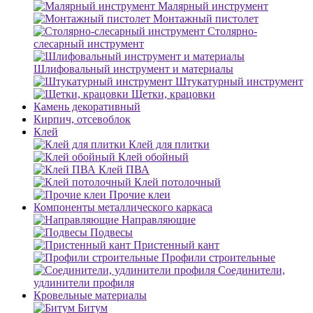
Малярный инструмент
Монтажный пистолет
Столярно-
слесарный инструмент
Шлифовальный инструмент и материалы
Штукатурный инструмент
Щетки, крацовки
Камень декоративный
Кирпич, отсевоблок
Клей
Клей для плитки
Клей обойный
Клей ПВА
Клей потолочный
Прочие клеи
Компоненты металлического каркаса
Направляющие
Подвесы
Пристенный кант
Профили строительные
Соединители,
удлинители профиля
Кровельные материалы
Битум