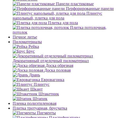
Панели пластиковые
Перфорированные панели
Плинтус
напольный, плитка для пола
Плитка для пола
Плитка потолочная,
потолок
Печное литье
Пиломатериалы
Рейка
Брус
Декоративный отделочный пиломатериал
Доска обрезная
Доска половая
Дрань
Евровагонка
Плинтус
Шкант
Штакетник
Штапик
Пленка полиэтиленовая
Плитка тротуарная, брусчатка
Пигменты
Пластификаторы