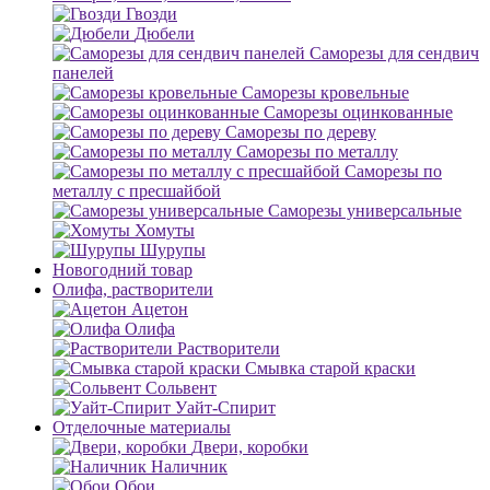
Гвозди
Дюбели
Саморезы для сендвич
панелей
Саморезы кровельные
Саморезы оцинкованные
Саморезы по дереву
Саморезы по металлу
Саморезы по
металлу с пресшайбой
Саморезы универсальные
Хомуты
Шурупы
Новогодний товар
Олифа, растворители
Ацетон
Олифа
Растворители
Смывка старой краски
Сольвент
Уайт-Спирит
Отделочные материалы
Двери, коробки
Наличник
Обои