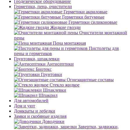
Геодезическое оборудование
Герметики, пена, очистители
Герметики акриловые
Герметики битумные
Герметики силиконовые
Жидкие гвозди
Очистители монтажной
пены
Пена монтажная
Пистолеты для
пены и герметиков
Грунтовки, шпаклевки
Антисептики
Биотекс
Грунтовки
Огнезащитные составы
Стекло жидкое
Шпаклевки
Шпакрил
Для автомобилей
Дом и уют
Домкраты и лебедки
Замки и скобяные изделия
Доводчики
Завертки, задвижки,