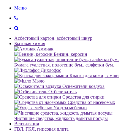
Меню
Асбестовый картон, асбестовый шнур
Бытовая химия
Аммиак
Бензин, керосин
Бумага туалетная, полотенце бум., салфетки бум.
Дихлофос
Краска для кожи, замши
Мыло
Освежители воздуха
Отбеливатель
Средства для стирки
Средства от насекомых
Уход за мебелью
Чистящие средства, жидкость д/мытья посуды
Вентиляция
ГВЛ, ГКЛ, гипсовая плита