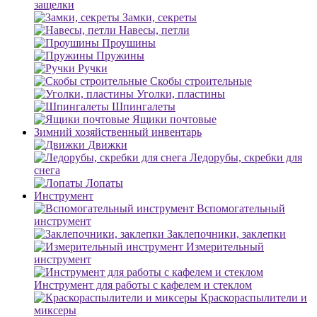
защелки
Замки, секреты
Навесы, петли
Проушины
Пружины
Ручки
Скобы строительные
Уголки, пластины
Шпингалеты
Ящики почтовые
Зимний хозяйственный инвентарь
Движки
Ледорубы, скребки для
снега
Лопаты
Инструмент
Вспомогательный
инструмент
Заклепочники, заклепки
Измерительный
инструмент
Инструмент для работы с кафелем и стеклом
Краскораспылители и
миксеры