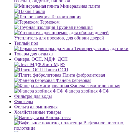
геоспан, ондутис, наноизол
Минеральная плита
Пакля
Теплоизоляция
Термоком
Трубная изоляция
Утеплитель для проемов, для обивки дверей
Теплый пол
Терморегуляторы, датчики
Товары для отдыха
Фанера, ОСП, МДФ, ДСП
Лист МДФ
Плита ОСП
Плита фибролитовая
Фанера березовая
Фанера ламинированная
Фанера хвойная ФСФ
Фильтры для воды
Флюгеры
Фольга алюминиевая
Хозяйственные товары
Ванны, тазы
Вафельное полотно,
полотенца