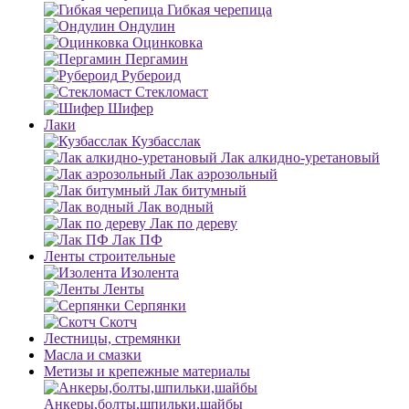
Гибкая черепица
Ондулин
Оцинковка
Пергамин
Рубероид
Стекломаст
Шифер
Лаки
Кузбасслак
Лак алкидно-уретановый
Лак аэрозольный
Лак битумный
Лак водный
Лак по дереву
Лак ПФ
Ленты строительные
Изолента
Ленты
Серпянки
Скотч
Лестницы, стремянки
Масла и смазки
Метизы и крепежные материалы
Анкеры,болты,шпильки,шайбы