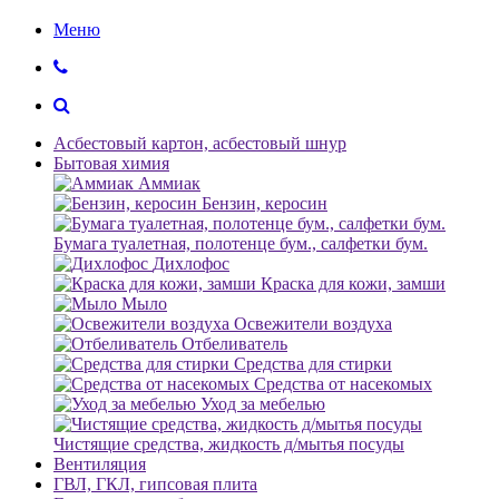
Меню
Асбестовый картон, асбестовый шнур
Бытовая химия
Аммиак
Бензин, керосин
Бумага туалетная, полотенце бум., салфетки бум.
Дихлофос
Краска для кожи, замши
Мыло
Освежители воздуха
Отбеливатель
Средства для стирки
Средства от насекомых
Уход за мебелью
Чистящие средства, жидкость д/мытья посуды
Вентиляция
ГВЛ, ГКЛ, гипсовая плита