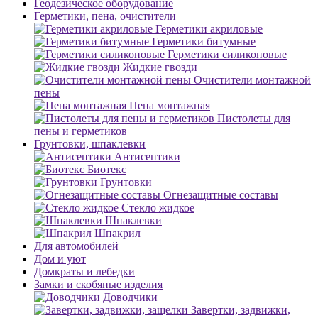
Геодезическое оборудование
Герметики, пена, очистители
Герметики акриловые
Герметики битумные
Герметики силиконовые
Жидкие гвозди
Очистители монтажной
пены
Пена монтажная
Пистолеты для
пены и герметиков
Грунтовки, шпаклевки
Антисептики
Биотекс
Грунтовки
Огнезащитные составы
Стекло жидкое
Шпаклевки
Шпакрил
Для автомобилей
Дом и уют
Домкраты и лебедки
Замки и скобяные изделия
Доводчики
Завертки, задвижки,