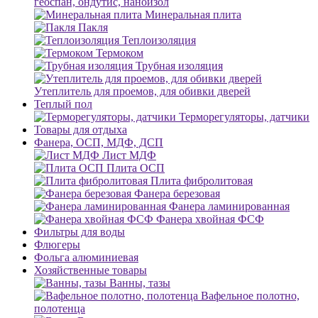
геоспан, ондутис, наноизол
Минеральная плита
Пакля
Теплоизоляция
Термоком
Трубная изоляция
Утеплитель для проемов, для обивки дверей
Теплый пол
Терморегуляторы, датчики
Товары для отдыха
Фанера, ОСП, МДФ, ДСП
Лист МДФ
Плита ОСП
Плита фибролитовая
Фанера березовая
Фанера ламинированная
Фанера хвойная ФСФ
Фильтры для воды
Флюгеры
Фольга алюминиевая
Хозяйственные товары
Ванны, тазы
Вафельное полотно,
полотенца