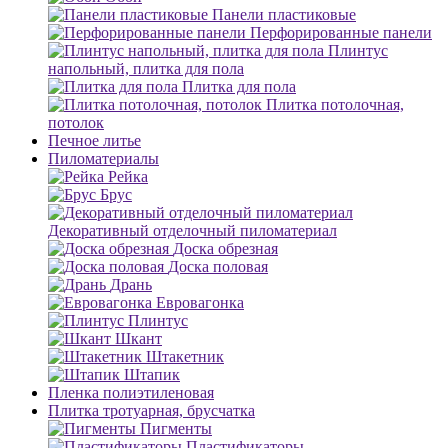
Панели пластиковые
Перфорированные панели
Плинтус
напольный, плитка для пола
Плитка для пола
Плитка потолочная,
потолок
Печное литье
Пиломатериалы
Рейка
Брус
Декоративный отделочный пиломатериал
Доска обрезная
Доска половая
Дрань
Евровагонка
Плинтус
Шкант
Штакетник
Штапик
Пленка полиэтиленовая
Плитка тротуарная, брусчатка
Пигменты
Пластификаторы