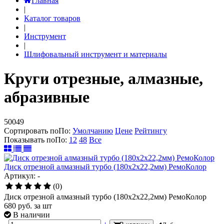
Главная
|
Каталог товаров
|
Инструмент
|
Шлифовальный инструмент и материалы
Круги отрезные, алмазные,
абразивные
50049
Сортировать по
По
:
Умолчанию
Цене
Рейтингу
Показывать по
По
:
12
48
Все
Диск отрезной алмазный турбо (180х2х22,2мм) РемоКолор
Артикул: -
(0)
Диск отрезной алмазный турбо (180х2х22,2мм) РемоКолор
680
руб.
за шт
В наличии