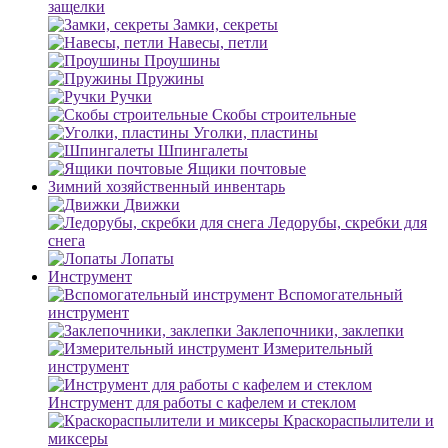
защелки
Замки, секреты
Навесы, петли
Проушины
Пружины
Ручки
Скобы строительные
Уголки, пластины
Шпингалеты
Ящики почтовые
Зимний хозяйственный инвентарь
Движки
Ледорубы, скребки для
снега
Лопаты
Инструмент
Вспомогательный
инструмент
Заклепочники, заклепки
Измерительный
инструмент
Инструмент для работы с кафелем и стеклом
Краскораспылители и
миксеры