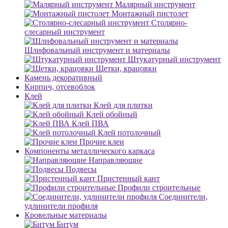
Малярный инструмент
Монтажный пистолет
Столярно-
слесарный инструмент
Шлифовальный инструмент и материалы
Штукатурный инструмент
Щетки, крацовки
Камень декоративный
Кирпич, отсевоблок
Клей
Клей для плитки
Клей обойный
Клей ПВА
Клей потолочный
Прочие клеи
Компоненты металлического каркаса
Направляющие
Подвесы
Пристенный кант
Профили строительные
Соединители,
удлинители профиля
Кровельные материалы
Битум