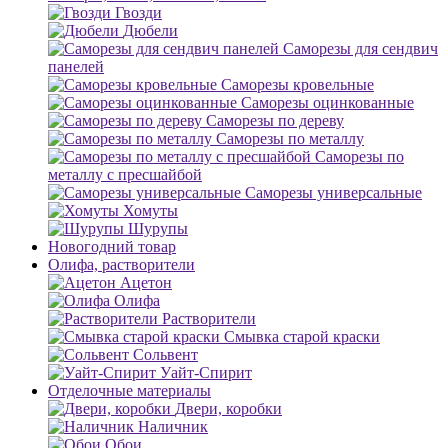
Гвозди
Дюбели
Саморезы для сендвич
панелей
Саморезы кровельные
Саморезы оцинкованные
Саморезы по дереву
Саморезы по металлу
Саморезы по
металлу с пресшайбой
Саморезы универсальные
Хомуты
Шурупы
Новогодний товар
Олифа, растворители
Ацетон
Олифа
Растворители
Смывка старой краски
Сольвент
Уайт-Спирит
Отделочные материалы
Двери, коробки
Наличник
Обои