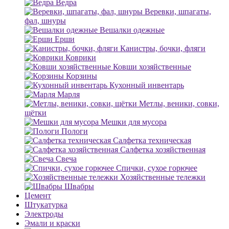
Ведра
Веревки, шпагаты,
фал, шнуры
Вешалки одежные
Ерши
Канистры, бочки, фляги
Коврики
Ковши хозяйственные
Корзины
Кухонный инвентарь
Марля
Метлы, веники, совки,
щётки
Мешки для мусора
Пологи
Салфетка техническая
Салфетка хозяйственная
Свеча
Спички, сухое горючее
Хозяйственные тележки
Швабры
Цемент
Штукатурка
Электроды
Эмали и краски