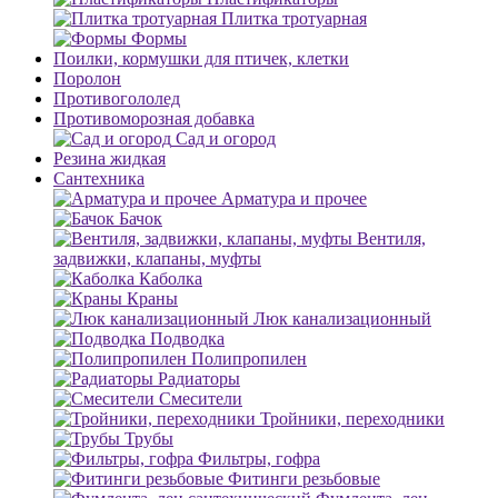
Плитка тротуарная
Формы
Поилки, кормушки для птичек, клетки
Поролон
Противогололед
Противоморозная добавка
Сад и огород
Резина жидкая
Сантехника
Арматура и прочее
Бачок
Вентиля,
задвижки, клапаны, муфты
Каболка
Краны
Люк канализационный
Подводка
Полипропилен
Радиаторы
Смесители
Тройники, переходники
Трубы
Фильтры, гофра
Фитинги резьбовые