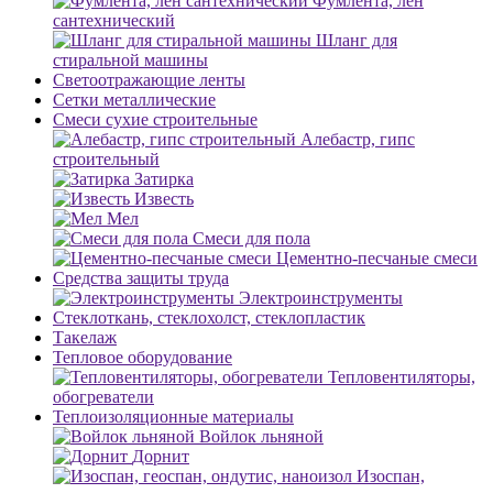
Фумлента, лен
сантехнический
Шланг для
стиральной машины
Светоотражающие ленты
Сетки металлические
Смеси сухие строительные
Алебастр, гипс
строительный
Затирка
Известь
Мел
Смеси для пола
Цементно-песчаные смеси
Средства защиты труда
Электроинструменты
Стеклоткань, стеклохолст, стеклопластик
Такелаж
Тепловое оборудование
Тепловентиляторы,
обогреватели
Теплоизоляционные материалы
Войлок льняной
Дорнит
Изоспан,