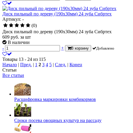
Диск пильный по дереву (190х30мм) 24 зуба Сибртех
Артикул: -
(0)
Диск пильный по дереву (190х30мм) 24 зуба Сибртех
609
руб.
за шт
В наличии
-
+
В корзину
Добавлено
Товары 13 - 24 из 115
Начало
|
Пред.
|
1
2
3
4
5
|
След.
|
Конец
Статьи
Все статьи
Расшифровка маркировки комбикормов
Сроки посева овощных культур на рассаду