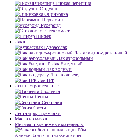
Гибкая черепица
Ондулин
Оцинковка
Пергамин
Рубероид
Стекломаст
Шифер
Лаки
Кузбасслак
Лак алкидно-уретановый
Лак аэрозольный
Лак битумный
Лак водный
Лак по дереву
Лак ПФ
Ленты строительные
Изолента
Ленты
Серпянки
Скотч
Лестницы, стремянки
Масла и смазки
Метизы и крепежные материалы
Анкеры,болты,шпильки,шайбы