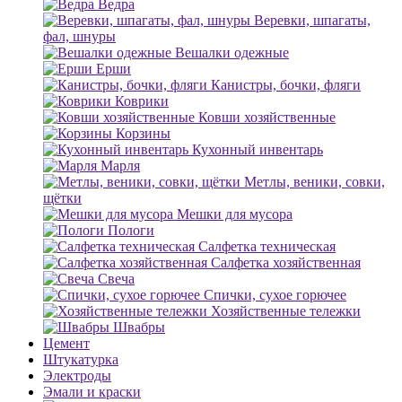
Ведра
Веревки, шпагаты,
фал, шнуры
Вешалки одежные
Ерши
Канистры, бочки, фляги
Коврики
Ковши хозяйственные
Корзины
Кухонный инвентарь
Марля
Метлы, веники, совки,
щётки
Мешки для мусора
Пологи
Салфетка техническая
Салфетка хозяйственная
Свеча
Спички, сухое горючее
Хозяйственные тележки
Швабры
Цемент
Штукатурка
Электроды
Эмали и краски