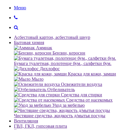
Меню
Асбестовый картон, асбестовый шнур
Бытовая химия
Аммиак
Бензин, керосин
Бумага туалетная, полотенце бум., салфетки бум.
Дихлофос
Краска для кожи, замши
Мыло
Освежители воздуха
Отбеливатель
Средства для стирки
Средства от насекомых
Уход за мебелью
Чистящие средства, жидкость д/мытья посуды
Вентиляция
ГВЛ, ГКЛ, гипсовая плита