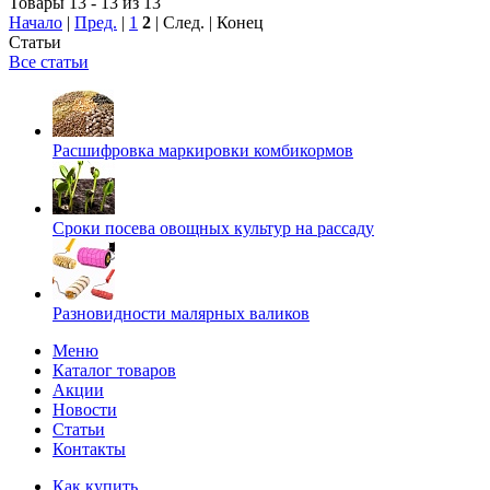
Товары 13 - 13 из 13
Начало
|
Пред.
|
1
2
| След. | Конец
Статьи
Все статьи
Расшифровка маркировки комбикормов
Сроки посева овощных культур на рассаду
Разновидности малярных валиков
Меню
Каталог товаров
Акции
Новости
Статьи
Контакты
Как купить