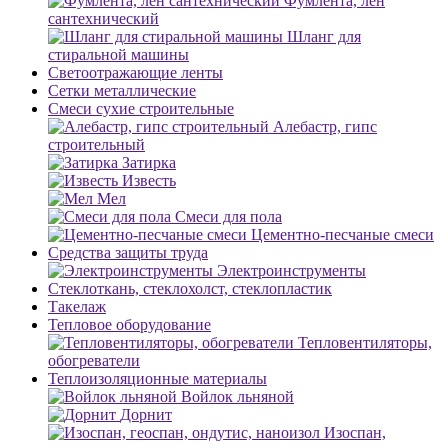
Фумлента, лен
сантехнический
Шланг для
стиральной машины
Светоотражающие ленты
Сетки металлические
Смеси сухие строительные
Алебастр, гипс
строительный
Затирка
Известь
Мел
Смеси для пола
Цементно-песчаные смеси
Средства защиты труда
Электроинструменты
Стеклоткань, стеклохолст, стеклопластик
Такелаж
Тепловое оборудование
Тепловентиляторы,
обогреватели
Теплоизоляционные материалы
Войлок льняной
Дорнит
Изоспан,