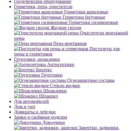
Геодезическое оборудование
Герметики, пена, очистители
Герметики акриловые
Герметики битумные
Герметики силиконовые
Жидкие гвозди
Очистители монтажной
пены
Пена монтажная
Пистолеты для
пены и герметиков
Грунтовки, шпаклевки
Антисептики
Биотекс
Грунтовки
Огнезащитные составы
Стекло жидкое
Шпаклевки
Шпакрил
Для автомобилей
Дом и уют
Домкраты и лебедки
Замки и скобяные изделия
Доводчики
Завертки, задвижки,