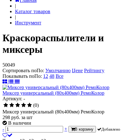
Главная
|
Каталог товаров
|
Инструмент
Краскораспылители и
миксеры
50049
Сортировать по
По
:
Умолчанию
Цене
Рейтингу
Показывать по
По
:
12
48
Все
Миксер универсальный (80х400мм) РемоКолор
Артикул: -
(0)
Миксер универсальный (80х400мм) РемоКолор
298
руб.
за шт
В наличии
-
+
В корзину
Добавлено