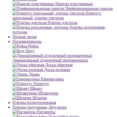
Панели пластиковые
Перфорированные панели
Плинтус
напольный, плитка для пола
Плитка для пола
Плитка потолочная,
потолок
Печное литье
Пиломатериалы
Рейка
Брус
Декоративный отделочный пиломатериал
Доска обрезная
Доска половая
Дрань
Евровагонка
Плинтус
Шкант
Штакетник
Штапик
Пленка полиэтиленовая
Плитка тротуарная, брусчатка
Пигменты
Пластификаторы