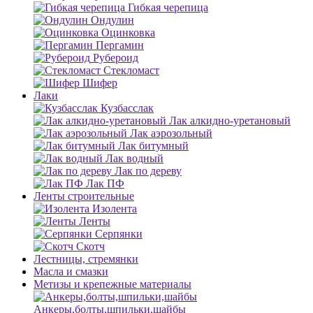
Гибкая черепица
Ондулин
Оцинковка
Пергамин
Рубероид
Стекломаст
Шифер
Лаки
Кузбасслак
Лак алкидно-уретановый
Лак аэрозольный
Лак битумный
Лак водный
Лак по дереву
Лак ПФ
Ленты строительные
Изолента
Ленты
Серпянки
Скотч
Лестницы, стремянки
Масла и смазки
Метизы и крепежные материалы
Анкеры,болты,шпильки,шайбы