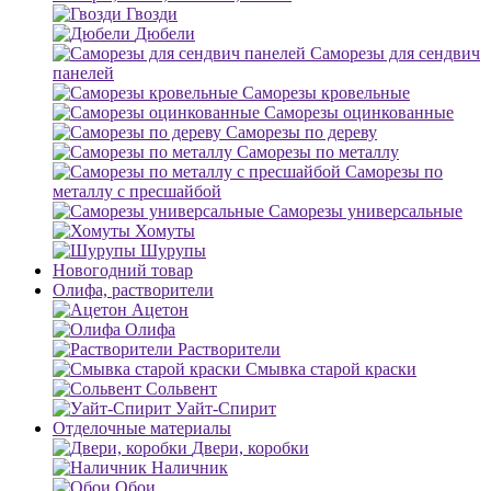
Гвозди
Дюбели
Саморезы для сендвич
панелей
Саморезы кровельные
Саморезы оцинкованные
Саморезы по дереву
Саморезы по металлу
Саморезы по
металлу с пресшайбой
Саморезы универсальные
Хомуты
Шурупы
Новогодний товар
Олифа, растворители
Ацетон
Олифа
Растворители
Смывка старой краски
Сольвент
Уайт-Спирит
Отделочные материалы
Двери, коробки
Наличник
Обои