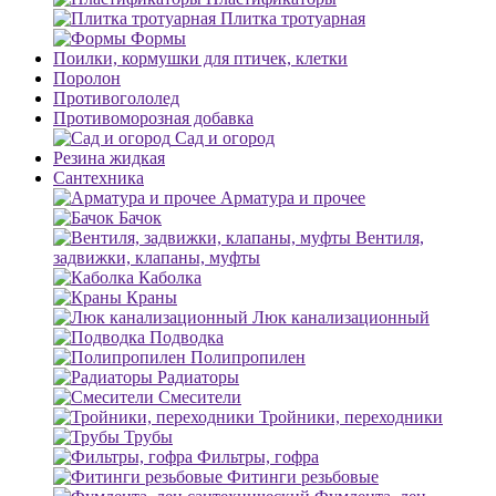
Плитка тротуарная
Формы
Поилки, кормушки для птичек, клетки
Поролон
Противогололед
Противоморозная добавка
Сад и огород
Резина жидкая
Сантехника
Арматура и прочее
Бачок
Вентиля,
задвижки, клапаны, муфты
Каболка
Краны
Люк канализационный
Подводка
Полипропилен
Радиаторы
Смесители
Тройники, переходники
Трубы
Фильтры, гофра
Фитинги резьбовые