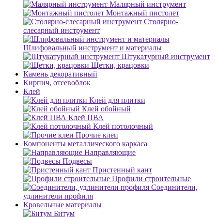
Малярный инструмент
Монтажный пистолет
Столярно-
слесарный инструмент
Шлифовальный инструмент и материалы
Штукатурный инструмент
Щетки, крацовки
Камень декоративный
Кирпич, отсевоблок
Клей
Клей для плитки
Клей обойный
Клей ПВА
Клей потолочный
Прочие клеи
Компоненты металлического каркаса
Направляющие
Подвесы
Пристенный кант
Профили строительные
Соединители,
удлинители профиля
Кровельные материалы
Битум