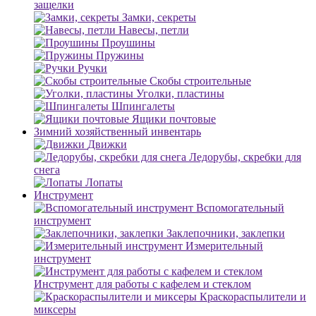
защелки
Замки, секреты
Навесы, петли
Проушины
Пружины
Ручки
Скобы строительные
Уголки, пластины
Шпингалеты
Ящики почтовые
Зимний хозяйственный инвентарь
Движки
Ледорубы, скребки для
снега
Лопаты
Инструмент
Вспомогательный
инструмент
Заклепочники, заклепки
Измерительный
инструмент
Инструмент для работы с кафелем и стеклом
Краскораспылители и
миксеры