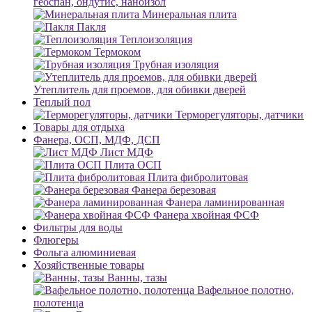
геоспан, ондутис, наноизол
Минеральная плита
Пакля
Теплоизоляция
Термоком
Трубная изоляция
Утеплитель для проемов, для обивки дверей
Теплый пол
Терморегуляторы, датчики
Товары для отдыха
Фанера, ОСП, МДФ, ДСП
Лист МДФ
Плита ОСП
Плита фибролитовая
Фанера березовая
Фанера ламинированная
Фанера хвойная ФСФ
Фильтры для воды
Флюгеры
Фольга алюминиевая
Хозяйственные товары
Ванны, тазы
Вафельное полотно,
полотенца