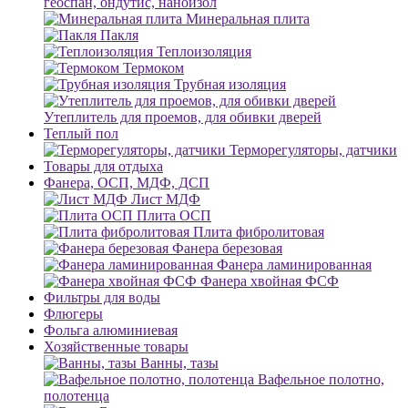
геоспан, ондутис, наноизол
Минеральная плита
Пакля
Теплоизоляция
Термоком
Трубная изоляция
Утеплитель для проемов, для обивки дверей
Теплый пол
Терморегуляторы, датчики
Товары для отдыха
Фанера, ОСП, МДФ, ДСП
Лист МДФ
Плита ОСП
Плита фибролитовая
Фанера березовая
Фанера ламинированная
Фанера хвойная ФСФ
Фильтры для воды
Флюгеры
Фольга алюминиевая
Хозяйственные товары
Ванны, тазы
Вафельное полотно,
полотенца