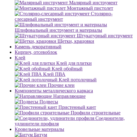
Малярный инструмент
Монтажный пистолет
Столярно-
слесарный инструмент
Шлифовальный инструмент и материалы
Штукатурный инструмент
Щетки, крацовки
Камень декоративный
Кирпич, отсевоблок
Клей
Клей для плитки
Клей обойный
Клей ПВА
Клей потолочный
Прочие клеи
Компоненты металлического каркаса
Направляющие
Подвесы
Пристенный кант
Профили строительные
Соединители,
удлинители профиля
Кровельные материалы
Битум