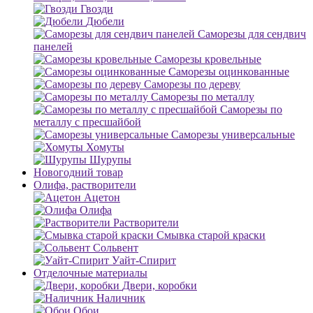
Гвозди
Дюбели
Саморезы для сендвич
панелей
Саморезы кровельные
Саморезы оцинкованные
Саморезы по дереву
Саморезы по металлу
Саморезы по
металлу с пресшайбой
Саморезы универсальные
Хомуты
Шурупы
Новогодний товар
Олифа, растворители
Ацетон
Олифа
Растворители
Смывка старой краски
Сольвент
Уайт-Спирит
Отделочные материалы
Двери, коробки
Наличник
Обои