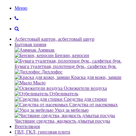
Меню
Асбестовый картон, асбестовый шнур
Бытовая химия
Аммиак
Бензин, керосин
Бумага туалетная, полотенце бум., салфетки бум.
Дихлофос
Краска для кожи, замши
Мыло
Освежители воздуха
Отбеливатель
Средства для стирки
Средства от насекомых
Уход за мебелью
Чистящие средства, жидкость д/мытья посуды
Вентиляция
ГВЛ, ГКЛ, гипсовая плита