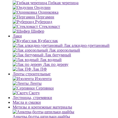
Гибкая черепица
Ондулин
Оцинковка
Пергамин
Рубероид
Стекломаст
Шифер
Лаки
Кузбасслак
Лак алкидно-уретановый
Лак аэрозольный
Лак битумный
Лак водный
Лак по дереву
Лак ПФ
Ленты строительные
Изолента
Ленты
Серпянки
Скотч
Лестницы, стремянки
Масла и смазки
Метизы и крепежные материалы
Анкеры,болты,шпильки,шайбы