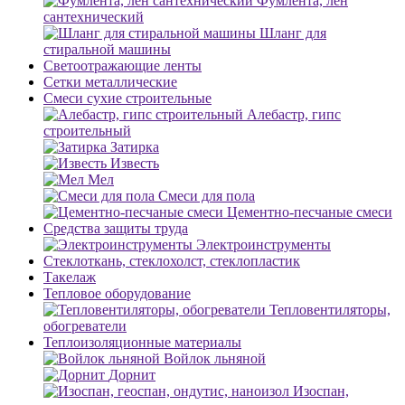
Фумлента, лен
сантехнический
Шланг для
стиральной машины
Светоотражающие ленты
Сетки металлические
Смеси сухие строительные
Алебастр, гипс
строительный
Затирка
Известь
Мел
Смеси для пола
Цементно-песчаные смеси
Средства защиты труда
Электроинструменты
Стеклоткань, стеклохолст, стеклопластик
Такелаж
Тепловое оборудование
Тепловентиляторы,
обогреватели
Теплоизоляционные материалы
Войлок льняной
Дорнит
Изоспан,