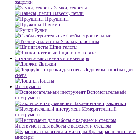
защелки
Замки, секреты
Навесы, петли
Проушины
Пружины
Ручки
Скобы строительные
Уголки, пластины
Шпингалеты
Ящики почтовые
Зимний хозяйственный инвентарь
Движки
Ледорубы, скребки для
снега
Лопаты
Инструмент
Вспомогательный
инструмент
Заклепочники, заклепки
Измерительный
инструмент
Инструмент для работы с кафелем и стеклом
Краскораспылители и
миксеры