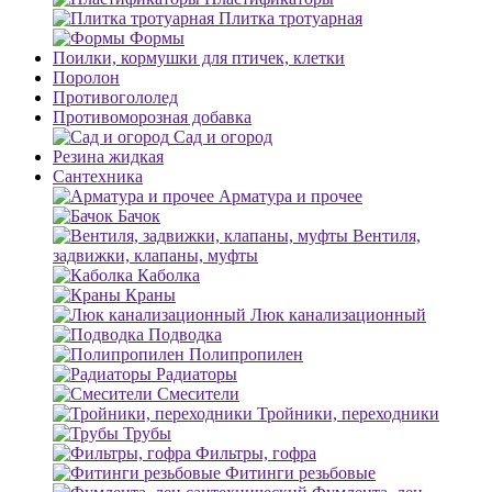
Плитка тротуарная
Формы
Поилки, кормушки для птичек, клетки
Поролон
Противогололед
Противоморозная добавка
Сад и огород
Резина жидкая
Сантехника
Арматура и прочее
Бачок
Вентиля,
задвижки, клапаны, муфты
Каболка
Краны
Люк канализационный
Подводка
Полипропилен
Радиаторы
Смесители
Тройники, переходники
Трубы
Фильтры, гофра
Фитинги резьбовые