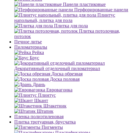
Панели пластиковые
Перфорированные панели
Плинтус
напольный, плитка для пола
Плитка для пола
Плитка потолочная,
потолок
Печное литье
Пиломатериалы
Рейка
Брус
Декоративный отделочный пиломатериал
Доска обрезная
Доска половая
Дрань
Евровагонка
Плинтус
Шкант
Штакетник
Штапик
Пленка полиэтиленовая
Плитка тротуарная, брусчатка
Пигменты
Пластификаторы