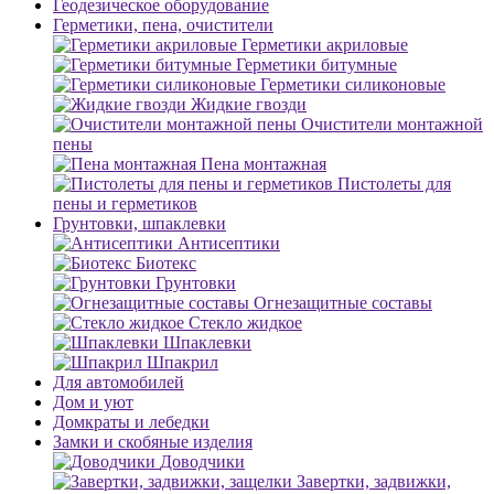
Геодезическое оборудование
Герметики, пена, очистители
Герметики акриловые
Герметики битумные
Герметики силиконовые
Жидкие гвозди
Очистители монтажной
пены
Пена монтажная
Пистолеты для
пены и герметиков
Грунтовки, шпаклевки
Антисептики
Биотекс
Грунтовки
Огнезащитные составы
Стекло жидкое
Шпаклевки
Шпакрил
Для автомобилей
Дом и уют
Домкраты и лебедки
Замки и скобяные изделия
Доводчики
Завертки, задвижки,