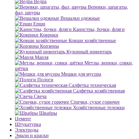
Ведра
Веревки, шпагаты,
фал, шнуры
Вешалки одежные
Ерши
Канистры, бочки, фляги
Коврики
Ковши хозяйственные
Корзины
Кухонный инвентарь
Марля
Метлы, веники, совки,
щётки
Мешки для мусора
Пологи
Салфетка техническая
Салфетка хозяйственная
Свеча
Спички, сухое горючее
Хозяйственные тележки
Швабры
Цемент
Штукатурка
Электроды
Эмали и краски