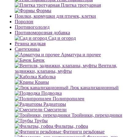
Плитка тротуарная
Формы
Поилки, кормушки для птичек, клетки
Поролон
Противогололед
Противоморозная добавка
Сад и огород
Резина жидкая
Сантехника
Арматура и прочее
Бачок
Вентиля,
задвижки, клапаны, муфты
Каболка
Краны
Люк канализационный
Подводка
Полипропилен
Радиаторы
Смесители
Тройники, переходники
Трубы
Фильтры, гофра
Фитинги резьбовые