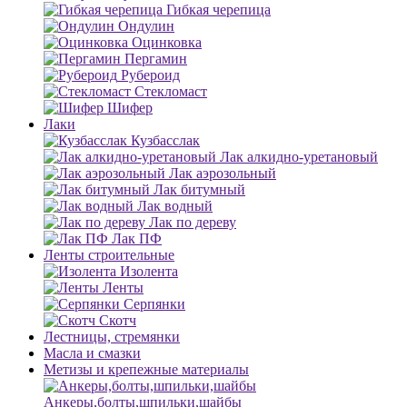
Гибкая черепица
Ондулин
Оцинковка
Пергамин
Рубероид
Стекломаст
Шифер
Лаки
Кузбасслак
Лак алкидно-уретановый
Лак аэрозольный
Лак битумный
Лак водный
Лак по дереву
Лак ПФ
Ленты строительные
Изолента
Ленты
Серпянки
Скотч
Лестницы, стремянки
Масла и смазки
Метизы и крепежные материалы
Анкеры,болты,шпильки,шайбы