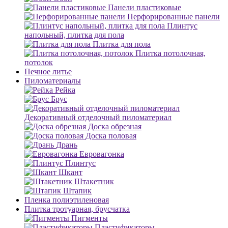
Панели пластиковые
Перфорированные панели
Плинтус
напольный, плитка для пола
Плитка для пола
Плитка потолочная,
потолок
Печное литье
Пиломатериалы
Рейка
Брус
Декоративный отделочный пиломатериал
Доска обрезная
Доска половая
Дрань
Евровагонка
Плинтус
Шкант
Штакетник
Штапик
Пленка полиэтиленовая
Плитка тротуарная, брусчатка
Пигменты
Пластификаторы