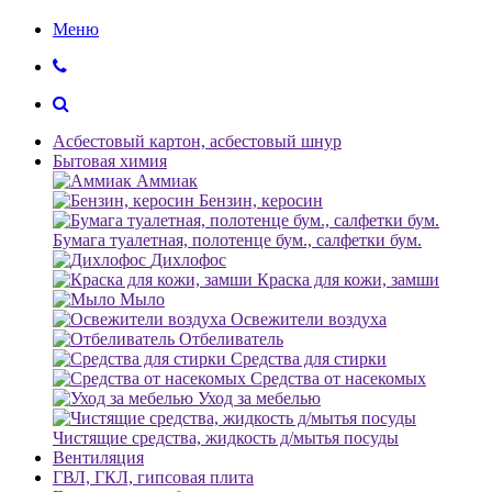
Меню
Асбестовый картон, асбестовый шнур
Бытовая химия
Аммиак
Бензин, керосин
Бумага туалетная, полотенце бум., салфетки бум.
Дихлофос
Краска для кожи, замши
Мыло
Освежители воздуха
Отбеливатель
Средства для стирки
Средства от насекомых
Уход за мебелью
Чистящие средства, жидкость д/мытья посуды
Вентиляция
ГВЛ, ГКЛ, гипсовая плита