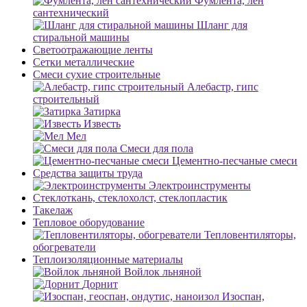
Фумлента, лен
сантехнический
Шланг для
стиральной машины
Светоотражающие ленты
Сетки металлические
Смеси сухие строительные
Алебастр, гипс
строительный
Затирка
Известь
Мел
Смеси для пола
Цементно-песчаные смеси
Средства защиты труда
Электроинструменты
Стеклоткань, стеклохолст, стеклопластик
Такелаж
Тепловое оборудование
Тепловентиляторы,
обогреватели
Теплоизоляционные материалы
Войлок льняной
Дорнит
Изоспан,