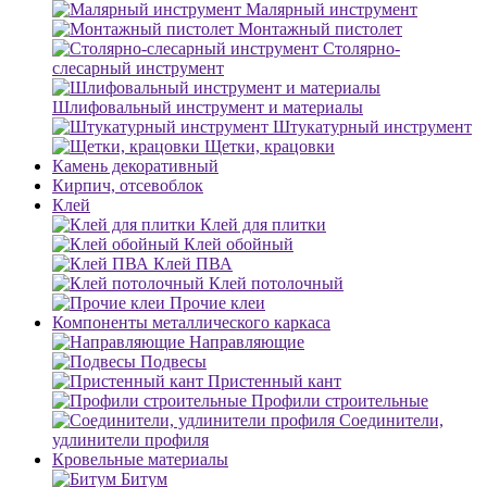
Малярный инструмент
Монтажный пистолет
Столярно-
слесарный инструмент
Шлифовальный инструмент и материалы
Штукатурный инструмент
Щетки, крацовки
Камень декоративный
Кирпич, отсевоблок
Клей
Клей для плитки
Клей обойный
Клей ПВА
Клей потолочный
Прочие клеи
Компоненты металлического каркаса
Направляющие
Подвесы
Пристенный кант
Профили строительные
Соединители,
удлинители профиля
Кровельные материалы
Битум