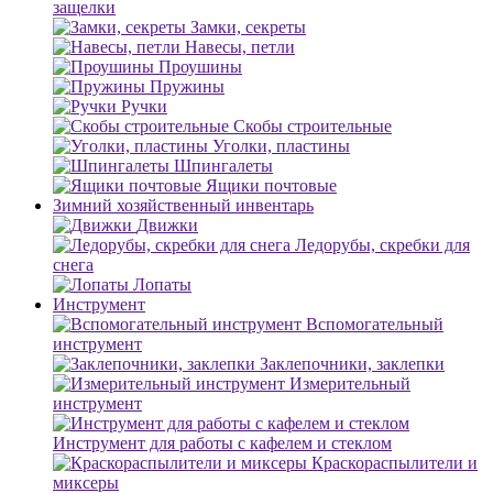
защелки
Замки, секреты
Навесы, петли
Проушины
Пружины
Ручки
Скобы строительные
Уголки, пластины
Шпингалеты
Ящики почтовые
Зимний хозяйственный инвентарь
Движки
Ледорубы, скребки для
снега
Лопаты
Инструмент
Вспомогательный
инструмент
Заклепочники, заклепки
Измерительный
инструмент
Инструмент для работы с кафелем и стеклом
Краскораспылители и
миксеры