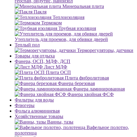
геоспан, ондутис, наноизол
Минеральная плита
Пакля
Теплоизоляция
Термоком
Трубная изоляция
Утеплитель для проемов, для обивки дверей
Теплый пол
Терморегуляторы, датчики
Товары для отдыха
Фанера, ОСП, МДФ, ДСП
Лист МДФ
Плита ОСП
Плита фибролитовая
Фанера березовая
Фанера ламинированная
Фанера хвойная ФСФ
Фильтры для воды
Флюгеры
Фольга алюминиевая
Хозяйственные товары
Ванны, тазы
Вафельное полотно,
полотенца