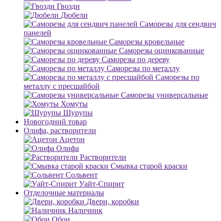
Гвозди
Дюбели
Саморезы для сендвич
панелей
Саморезы кровельные
Саморезы оцинкованные
Саморезы по дереву
Саморезы по металлу
Саморезы по
металлу с пресшайбой
Саморезы универсальные
Хомуты
Шурупы
Новогодний товар
Олифа, растворители
Ацетон
Олифа
Растворители
Смывка старой краски
Сольвент
Уайт-Спирит
Отделочные материалы
Двери, коробки
Наличник
Обои