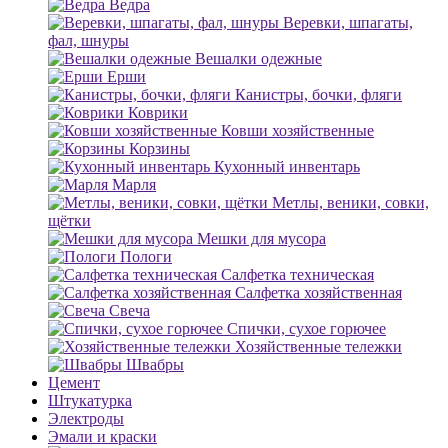
Ведра
Веревки, шпагаты,
фал, шнуры
Вешалки одежные
Ерши
Канистры, бочки, фляги
Коврики
Ковши хозяйственные
Корзины
Кухонный инвентарь
Марля
Метлы, веники, совки,
щётки
Мешки для мусора
Пологи
Салфетка техническая
Салфетка хозяйственная
Свеча
Спички, сухое горючее
Хозяйственные тележки
Швабры
Цемент
Штукатурка
Электроды
Эмали и краски