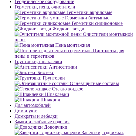
Геодезическое оборудование
Герметики, пена, очистители
Герметики акриловые
Герметики битумные
Герметики силиконовые
Жидкие гвозди
Очистители монтажной
пены
Пена монтажная
Пистолеты для
пены и герметиков
Грунтовки, шпаклевки
Антисептики
Биотекс
Грунтовки
Огнезащитные составы
Стекло жидкое
Шпаклевки
Шпакрил
Для автомобилей
Дом и уют
Домкраты и лебедки
Замки и скобяные изделия
Доводчики
Завертки, задвижки,