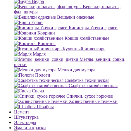
Ведра
Веревки, шпагаты,
фал, шнуры
Вешалки одежные
Ерши
Канистры, бочки, фляги
Коврики
Ковши хозяйственные
Корзины
Кухонный инвентарь
Марля
Метлы, веники, совки,
щётки
Мешки для мусора
Пологи
Салфетка техническая
Салфетка хозяйственная
Свеча
Спички, сухое горючее
Хозяйственные тележки
Швабры
Цемент
Штукатурка
Электроды
Эмали и краски