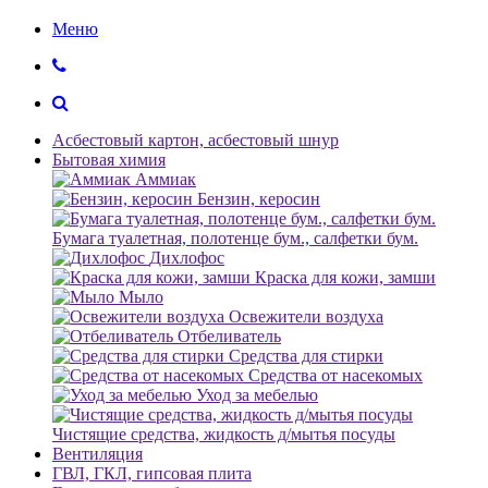
Меню
Асбестовый картон, асбестовый шнур
Бытовая химия
Аммиак
Бензин, керосин
Бумага туалетная, полотенце бум., салфетки бум.
Дихлофос
Краска для кожи, замши
Мыло
Освежители воздуха
Отбеливатель
Средства для стирки
Средства от насекомых
Уход за мебелью
Чистящие средства, жидкость д/мытья посуды
Вентиляция
ГВЛ, ГКЛ, гипсовая плита