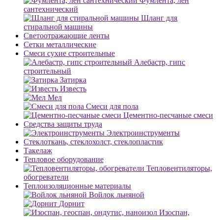
Фумлента, лен
сантехнический
Шланг для
стиральной машины
Светоотражающие ленты
Сетки металлические
Смеси сухие строительные
Алебастр, гипс
строительный
Затирка
Известь
Мел
Смеси для пола
Цементно-песчаные смеси
Средства защиты труда
Электроинструменты
Стеклоткань, стеклохолст, стеклопластик
Такелаж
Тепловое оборудование
Тепловентиляторы,
обогреватели
Теплоизоляционные материалы
Войлок льняной
Дорнит
Изоспан,