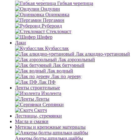
Гибкая черепица
Ондулин
Оцинковка
Пергамин
Рубероид
Стекломаст
Шифер
Лаки
Кузбасслак
Лак алкидно-уретановый
Лак аэрозольный
Лак битумный
Лак водный
Лак по дереву
Лак ПФ
Ленты строительные
Изолента
Ленты
Серпянки
Скотч
Лестницы, стремянки
Масла и смазки
Метизы и крепежные материалы
Анкеры,болты,шпильки,шайбы