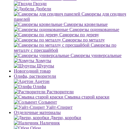
Гвозди
Дюбели
Саморезы для сендвич
панелей
Саморезы кровельные
Саморезы оцинкованные
Саморезы по дереву
Саморезы по металлу
Саморезы по
металлу с пресшайбой
Саморезы универсальные
Хомуты
Шурупы
Новогодний товар
Олифа, растворители
Ацетон
Олифа
Растворители
Смывка старой краски
Сольвент
Уайт-Спирит
Отделочные материалы
Двери, коробки
Наличник
Обои