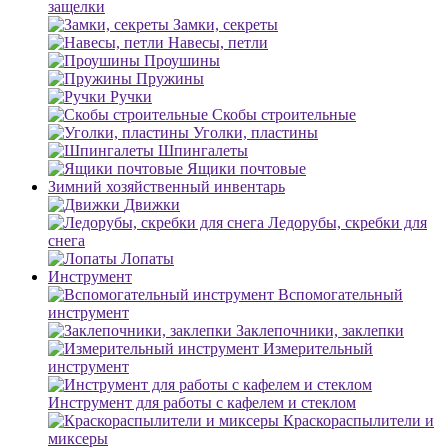
защелки
Замки, секреты
Навесы, петли
Проушины
Пружины
Ручки
Скобы строительные
Уголки, пластины
Шпингалеты
Ящики почтовые
Зимний хозяйственный инвентарь
Движки
Ледорубы, скребки для
снега
Лопаты
Инструмент
Вспомогательный
инструмент
Заклепочники, заклепки
Измерительный
инструмент
Инструмент для работы с кафелем и стеклом
Краскораспылители и
миксеры