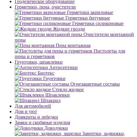
Геодезическое оборудование
Герметики, пена, очистители
Герметики акриловые
Герметики битумные
Герметики силиконовые
Жидкие гвозди
Очистители монтажной
пены
Пена монтажная
Пистолеты для
пены и герметиков
Грунтовки, шпаклевки
Антисептики
Биотекс
Грунтовки
Огнезащитные составы
Стекло жидкое
Шпаклевки
Шпакрил
Для автомобилей
Дом и уют
Домкраты и лебедки
Замки и скобяные изделия
Доводчики
Завертки, задвижки,