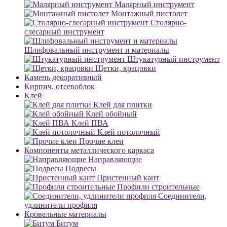
Малярный инструмент
Монтажный пистолет
Столярно-
слесарный инструмент
Шлифовальный инструмент и материалы
Штукатурный инструмент
Щетки, крацовки
Камень декоративный
Кирпич, отсевоблок
Клей
Клей для плитки
Клей обойный
Клей ПВА
Клей потолочный
Прочие клеи
Компоненты металлического каркаса
Направляющие
Подвесы
Пристенный кант
Профили строительные
Соединители,
удлинители профиля
Кровельные материалы
Битум