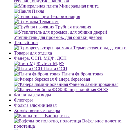
геоспан, ондутис, наноизол
Минеральная плита
Пакля
Теплоизоляция
Термоком
Трубная изоляция
Утеплитель для проемов, для обивки дверей
Теплый пол
Терморегуляторы, датчики
Товары для отдыха
Фанера, ОСП, МДФ, ДСП
Лист МДФ
Плита ОСП
Плита фибролитовая
Фанера березовая
Фанера ламинированная
Фанера хвойная ФСФ
Фильтры для воды
Флюгеры
Фольга алюминиевая
Хозяйственные товары
Ванны, тазы
Вафельное полотно,
полотенца