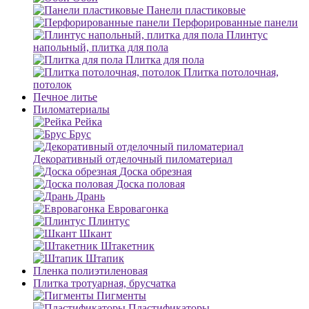
Панели пластиковые
Перфорированные панели
Плинтус
напольный, плитка для пола
Плитка для пола
Плитка потолочная,
потолок
Печное литье
Пиломатериалы
Рейка
Брус
Декоративный отделочный пиломатериал
Доска обрезная
Доска половая
Дрань
Евровагонка
Плинтус
Шкант
Штакетник
Штапик
Пленка полиэтиленовая
Плитка тротуарная, брусчатка
Пигменты
Пластификаторы