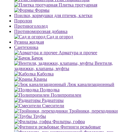
Плитка тротуарная
Формы
Поилки, кормушки для птичек, клетки
Поролон
Противогололед
Противоморозная добавка
Сад и огород
Резина жидкая
Сантехника
Арматура и прочее
Бачок
Вентиля,
задвижки, клапаны, муфты
Каболка
Краны
Люк канализационный
Подводка
Полипропилен
Радиаторы
Смесители
Тройники, переходники
Трубы
Фильтры, гофра
Фитинги резьбовые