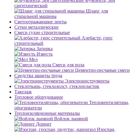
Фумлента, лен
сантехнический
Шланг для
стиральной машины
Светоотражающие ленты
Сетки металлические
Смеси сухие строительные
Алебастр, гипс
строительный
Затирка
Известь
Мел
Смеси для пола
Цементно-песчаные смеси
Средства защиты труда
Электроинструменты
Стеклоткань, стеклохолст, стеклопластик
Такелаж
Тепловое оборудование
Тепловентиляторы,
обогреватели
Теплоизоляционные материалы
Войлок льняной
Дорнит
Изоспан,