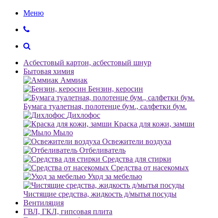
Меню
Асбестовый картон, асбестовый шнур
Бытовая химия
Аммиак
Бензин, керосин
Бумага туалетная, полотенце бум., салфетки бум.
Дихлофос
Краска для кожи, замши
Мыло
Освежители воздуха
Отбеливатель
Средства для стирки
Средства от насекомых
Уход за мебелью
Чистящие средства, жидкость д/мытья посуды
Вентиляция
ГВЛ, ГКЛ, гипсовая плита