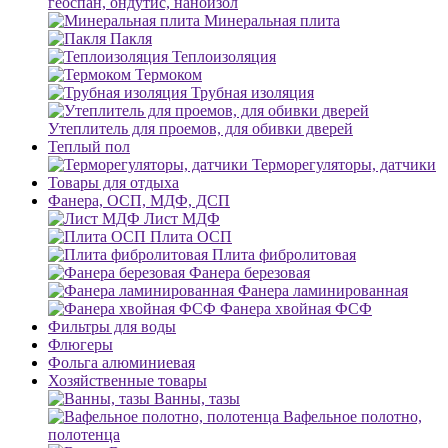
геоспан, ондутис, наноизол
Минеральная плита
Пакля
Теплоизоляция
Термоком
Трубная изоляция
Утеплитель для проемов, для обивки дверей
Теплый пол
Терморегуляторы, датчики
Товары для отдыха
Фанера, ОСП, МДФ, ДСП
Лист МДФ
Плита ОСП
Плита фибролитовая
Фанера березовая
Фанера ламинированная
Фанера хвойная ФСФ
Фильтры для воды
Флюгеры
Фольга алюминиевая
Хозяйственные товары
Ванны, тазы
Вафельное полотно,
полотенца