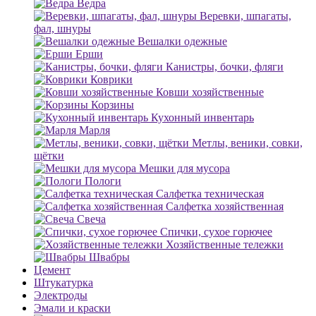
Ведра
Веревки, шпагаты,
фал, шнуры
Вешалки одежные
Ерши
Канистры, бочки, фляги
Коврики
Ковши хозяйственные
Корзины
Кухонный инвентарь
Марля
Метлы, веники, совки,
щётки
Мешки для мусора
Пологи
Салфетка техническая
Салфетка хозяйственная
Свеча
Спички, сухое горючее
Хозяйственные тележки
Швабры
Цемент
Штукатурка
Электроды
Эмали и краски