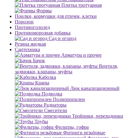
Плитка тротуарная
Формы
Поилки, кормушки для птичек, клетки
Поролон
Противогололед
Противоморозная добавка
Сад и огород
Резина жидкая
Сантехника
Арматура и прочее
Бачок
Вентиля,
задвижки, клапаны, муфты
Каболка
Краны
Люк канализационный
Подводка
Полипропилен
Радиаторы
Смесители
Тройники, переходники
Трубы
Фильтры, гофра
Фитинги резьбовые