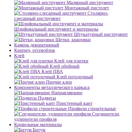
Малярный инструмент
Монтажный пистолет
Столярно-
слесарный инструмент
Шлифовальный инструмент и материалы
Штукатурный инструмент
Щетки, крацовки
Камень декоративный
Кирпич, отсевоблок
Клей
Клей для плитки
Клей обойный
Клей ПВА
Клей потолочный
Прочие клеи
Компоненты металлического каркаса
Направляющие
Подвесы
Пристенный кант
Профили строительные
Соединители,
удлинители профиля
Кровельные материалы
Битум