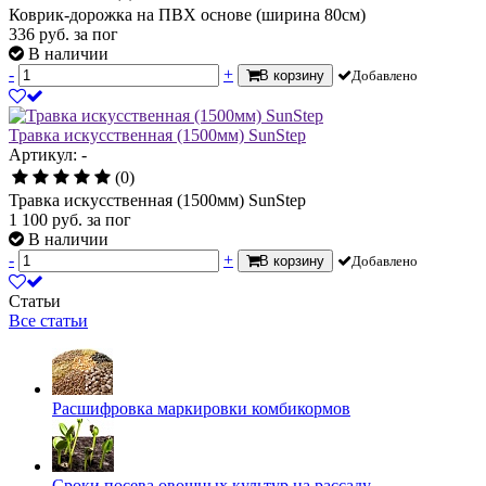
Коврик-дорожка на ПВХ основе (ширина 80см)
336
руб.
за пог
В наличии
-
+
В корзину
Добавлено
Травка искусственная (1500мм) SunStep
Артикул: -
(0)
Травка искусственная (1500мм) SunStep
1 100
руб.
за пог
В наличии
-
+
В корзину
Добавлено
Статьи
Все статьи
Расшифровка маркировки комбикормов
Сроки посева овощных культур на рассаду