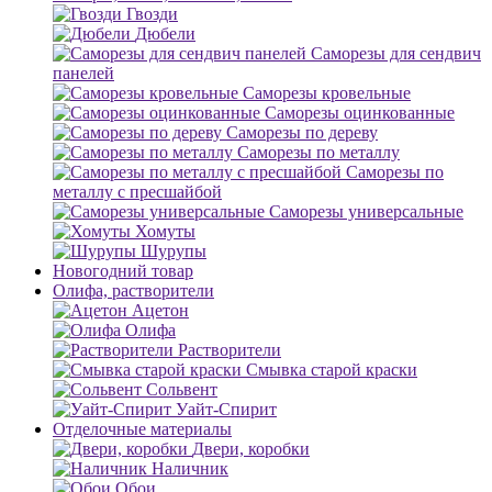
Гвозди
Дюбели
Саморезы для сендвич
панелей
Саморезы кровельные
Саморезы оцинкованные
Саморезы по дереву
Саморезы по металлу
Саморезы по
металлу с пресшайбой
Саморезы универсальные
Хомуты
Шурупы
Новогодний товар
Олифа, растворители
Ацетон
Олифа
Растворители
Смывка старой краски
Сольвент
Уайт-Спирит
Отделочные материалы
Двери, коробки
Наличник
Обои