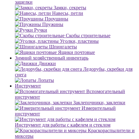
защелки
Замки, секреты
Навесы, петли
Проушины
Пружины
Ручки
Скобы строительные
Уголки, пластины
Шпингалеты
Ящики почтовые
Зимний хозяйственный инвентарь
Движки
Ледорубы, скребки для
снега
Лопаты
Инструмент
Вспомогательный
инструмент
Заклепочники, заклепки
Измерительный
инструмент
Инструмент для работы с кафелем и стеклом
Краскораспылители и
миксеры