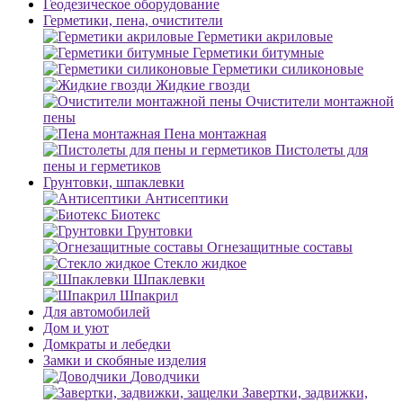
Геодезическое оборудование
Герметики, пена, очистители
Герметики акриловые
Герметики битумные
Герметики силиконовые
Жидкие гвозди
Очистители монтажной
пены
Пена монтажная
Пистолеты для
пены и герметиков
Грунтовки, шпаклевки
Антисептики
Биотекс
Грунтовки
Огнезащитные составы
Стекло жидкое
Шпаклевки
Шпакрил
Для автомобилей
Дом и уют
Домкраты и лебедки
Замки и скобяные изделия
Доводчики
Завертки, задвижки,