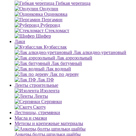
Гибкая черепица
Ондулин
Оцинковка
Пергамин
Рубероид
Стекломаст
Шифер
Лаки
Кузбасслак
Лак алкидно-уретановый
Лак аэрозольный
Лак битумный
Лак водный
Лак по дереву
Лак ПФ
Ленты строительные
Изолента
Ленты
Серпянки
Скотч
Лестницы, стремянки
Масла и смазки
Метизы и крепежные материалы
Анкеры,болты,шпильки,шайбы