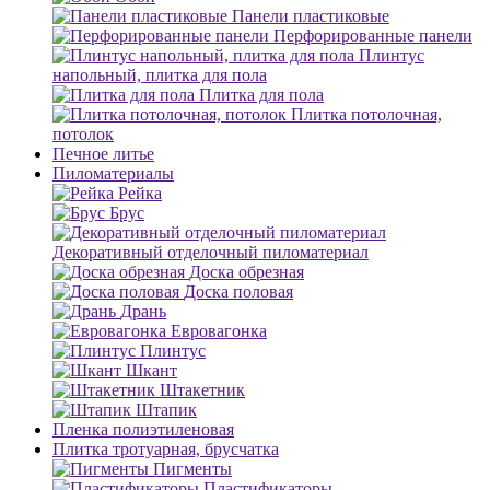
Панели пластиковые
Перфорированные панели
Плинтус
напольный, плитка для пола
Плитка для пола
Плитка потолочная,
потолок
Печное литье
Пиломатериалы
Рейка
Брус
Декоративный отделочный пиломатериал
Доска обрезная
Доска половая
Дрань
Евровагонка
Плинтус
Шкант
Штакетник
Штапик
Пленка полиэтиленовая
Плитка тротуарная, брусчатка
Пигменты
Пластификаторы