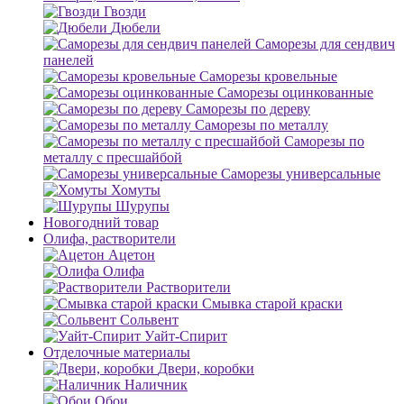
Гвозди
Дюбели
Саморезы для сендвич
панелей
Саморезы кровельные
Саморезы оцинкованные
Саморезы по дереву
Саморезы по металлу
Саморезы по
металлу с пресшайбой
Саморезы универсальные
Хомуты
Шурупы
Новогодний товар
Олифа, растворители
Ацетон
Олифа
Растворители
Смывка старой краски
Сольвент
Уайт-Спирит
Отделочные материалы
Двери, коробки
Наличник
Обои