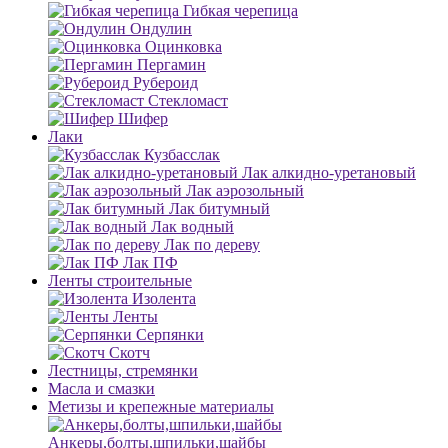
Гибкая черепица
Ондулин
Оцинковка
Пергамин
Рубероид
Стекломаст
Шифер
Лаки
Кузбасслак
Лак алкидно-уретановый
Лак аэрозольный
Лак битумный
Лак водный
Лак по дереву
Лак ПФ
Ленты строительные
Изолента
Ленты
Серпянки
Скотч
Лестницы, стремянки
Масла и смазки
Метизы и крепежные материалы
Анкеры,болты,шпильки,шайбы