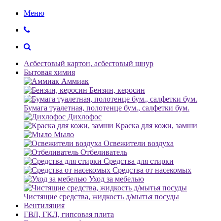
Меню
Асбестовый картон, асбестовый шнур
Бытовая химия
Аммиак
Бензин, керосин
Бумага туалетная, полотенце бум., салфетки бум.
Дихлофос
Краска для кожи, замши
Мыло
Освежители воздуха
Отбеливатель
Средства для стирки
Средства от насекомых
Уход за мебелью
Чистящие средства, жидкость д/мытья посуды
Вентиляция
ГВЛ, ГКЛ, гипсовая плита