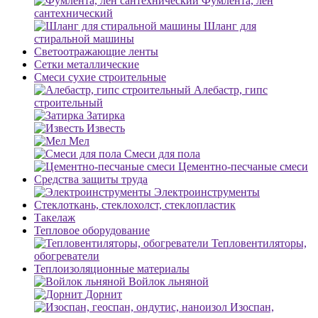
Фумлента, лен
сантехнический
Шланг для
стиральной машины
Светоотражающие ленты
Сетки металлические
Смеси сухие строительные
Алебастр, гипс
строительный
Затирка
Известь
Мел
Смеси для пола
Цементно-песчаные смеси
Средства защиты труда
Электроинструменты
Стеклоткань, стеклохолст, стеклопластик
Такелаж
Тепловое оборудование
Тепловентиляторы,
обогреватели
Теплоизоляционные материалы
Войлок льняной
Дорнит
Изоспан,