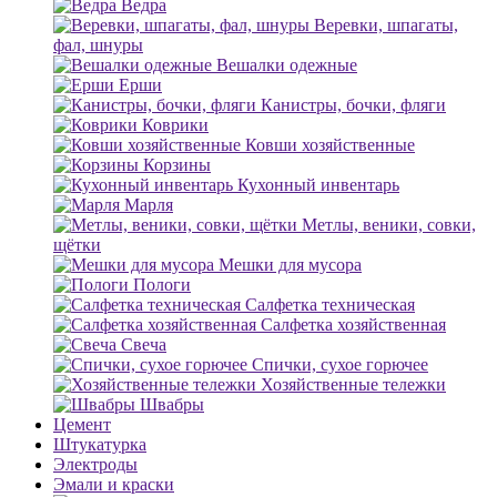
Ведра
Веревки, шпагаты,
фал, шнуры
Вешалки одежные
Ерши
Канистры, бочки, фляги
Коврики
Ковши хозяйственные
Корзины
Кухонный инвентарь
Марля
Метлы, веники, совки,
щётки
Мешки для мусора
Пологи
Салфетка техническая
Салфетка хозяйственная
Свеча
Спички, сухое горючее
Хозяйственные тележки
Швабры
Цемент
Штукатурка
Электроды
Эмали и краски