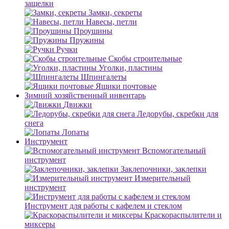
защелки
Замки, секреты
Навесы, петли
Проушины
Пружины
Ручки
Скобы строительные
Уголки, пластины
Шпингалеты
Ящики почтовые
Зимний хозяйственный инвентарь
Движки
Ледорубы, скребки для
снега
Лопаты
Инструмент
Вспомогательный
инструмент
Заклепочники, заклепки
Измерительный
инструмент
Инструмент для работы с кафелем и стеклом
Краскораспылители и
миксеры