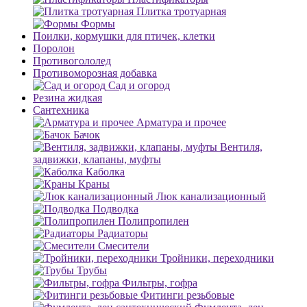
Плитка тротуарная
Формы
Поилки, кормушки для птичек, клетки
Поролон
Противогололед
Противоморозная добавка
Сад и огород
Резина жидкая
Сантехника
Арматура и прочее
Бачок
Вентиля,
задвижки, клапаны, муфты
Каболка
Краны
Люк канализационный
Подводка
Полипропилен
Радиаторы
Смесители
Тройники, переходники
Трубы
Фильтры, гофра
Фитинги резьбовые