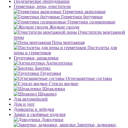
Геодезическое оборудование
Герметики, пена, очистители
Герметики акриловые
Герметики битумные
Герметики силиконовые
Жидкие гвозди
Очистители монтажной
пены
Пена монтажная
Пистолеты для
пены и герметиков
Грунтовки, шпаклевки
Антисептики
Биотекс
Грунтовки
Огнезащитные составы
Стекло жидкое
Шпаклевки
Шпакрил
Для автомобилей
Дом и уют
Домкраты и лебедки
Замки и скобяные изделия
Доводчики
Завертки, задвижки,