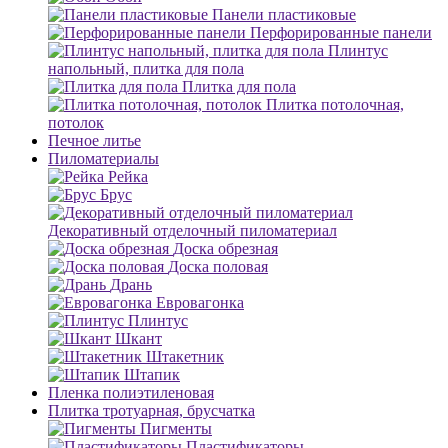
Панели пластиковые
Перфорированные панели
Плинтус
напольный, плитка для пола
Плитка для пола
Плитка потолочная,
потолок
Печное литье
Пиломатериалы
Рейка
Брус
Декоративный отделочный пиломатериал
Доска обрезная
Доска половая
Дрань
Евровагонка
Плинтус
Шкант
Штакетник
Штапик
Пленка полиэтиленовая
Плитка тротуарная, брусчатка
Пигменты
Пластификаторы