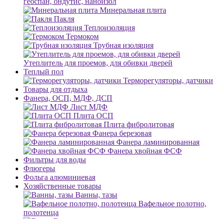
геоспан, ондутис, наноизол
Минеральная плита
Пакля
Теплоизоляция
Термоком
Трубная изоляция
Утеплитель для проемов, для обивки дверей
Теплый пол
Терморегуляторы, датчики
Товары для отдыха
Фанера, ОСП, МДФ, ДСП
Лист МДФ
Плита ОСП
Плита фибролитовая
Фанера березовая
Фанера ламинированная
Фанера хвойная ФСФ
Фильтры для воды
Флюгеры
Фольга алюминиевая
Хозяйственные товары
Ванны, тазы
Вафельное полотно,
полотенца