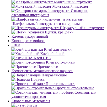
Малярный инструмент
Монтажный пистолет
Столярно-
слесарный инструмент
Шлифовальный инструмент и материалы
Штукатурный инструмент
Щетки, крацовки
Камень декоративный
Кирпич, отсевоблок
Клей
Клей для плитки
Клей обойный
Клей ПВА
Клей потолочный
Прочие клеи
Компоненты металлического каркаса
Направляющие
Подвесы
Пристенный кант
Профили строительные
Соединители,
удлинители профиля
Кровельные материалы
Битум