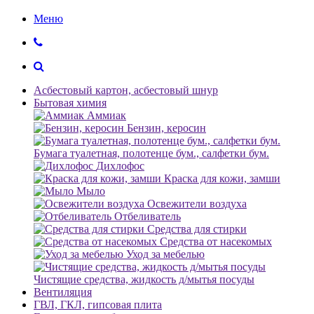
Меню
Асбестовый картон, асбестовый шнур
Бытовая химия
Аммиак
Бензин, керосин
Бумага туалетная, полотенце бум., салфетки бум.
Дихлофос
Краска для кожи, замши
Мыло
Освежители воздуха
Отбеливатель
Средства для стирки
Средства от насекомых
Уход за мебелью
Чистящие средства, жидкость д/мытья посуды
Вентиляция
ГВЛ, ГКЛ, гипсовая плита