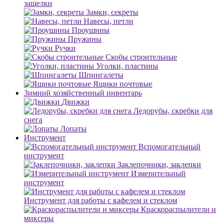
защелки
Замки, секреты
Навесы, петли
Проушины
Пружины
Ручки
Скобы строительные
Уголки, пластины
Шпингалеты
Ящики почтовые
Зимний хозяйственный инвентарь
Движки
Ледорубы, скребки для
снега
Лопаты
Инструмент
Вспомогательный
инструмент
Заклепочники, заклепки
Измерительный
инструмент
Инструмент для работы с кафелем и стеклом
Краскораспылители и
миксеры