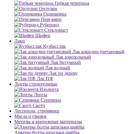
Гибкая черепица
Ондулин
Оцинковка
Пергамин
Рубероид
Стекломаст
Шифер
Лаки
Кузбасслак
Лак алкидно-уретановый
Лак аэрозольный
Лак битумный
Лак водный
Лак по дереву
Лак ПФ
Ленты строительные
Изолента
Ленты
Серпянки
Скотч
Лестницы, стремянки
Масла и смазки
Метизы и крепежные материалы
Анкеры,болты,шпильки,шайбы