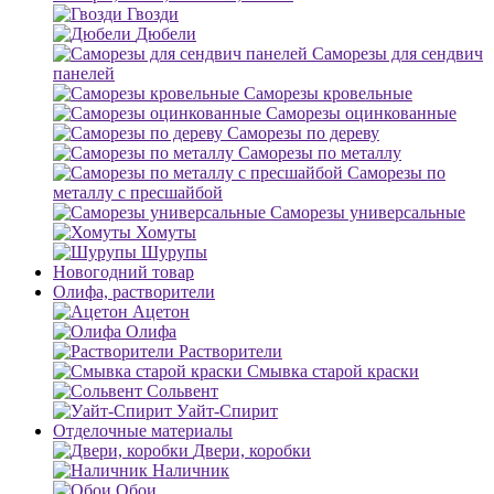
Гвозди
Дюбели
Саморезы для сендвич
панелей
Саморезы кровельные
Саморезы оцинкованные
Саморезы по дереву
Саморезы по металлу
Саморезы по
металлу с пресшайбой
Саморезы универсальные
Хомуты
Шурупы
Новогодний товар
Олифа, растворители
Ацетон
Олифа
Растворители
Смывка старой краски
Сольвент
Уайт-Спирит
Отделочные материалы
Двери, коробки
Наличник
Обои