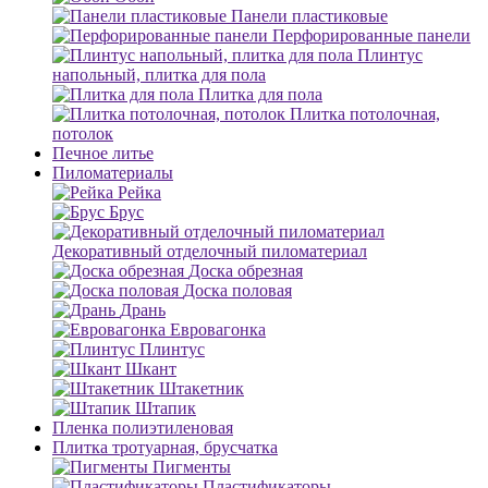
Панели пластиковые
Перфорированные панели
Плинтус
напольный, плитка для пола
Плитка для пола
Плитка потолочная,
потолок
Печное литье
Пиломатериалы
Рейка
Брус
Декоративный отделочный пиломатериал
Доска обрезная
Доска половая
Дрань
Евровагонка
Плинтус
Шкант
Штакетник
Штапик
Пленка полиэтиленовая
Плитка тротуарная, брусчатка
Пигменты
Пластификаторы