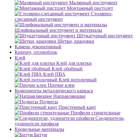
Малярный инструмент
Монтажный пистолет
Столярно-
слесарный инструмент
Шлифовальный инструмент и материалы
Штукатурный инструмент
Щетки, крацовки
Камень декоративный
Кирпич, отсевоблок
Клей
Клей для плитки
Клей обойный
Клей ПВА
Клей потолочный
Прочие клеи
Компоненты металлического каркаса
Направляющие
Подвесы
Пристенный кант
Профили строительные
Соединители,
удлинители профиля
Кровельные материалы
Битум