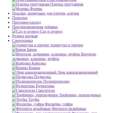
Плитка тротуарная
Формы
Поилки, кормушки для птичек, клетки
Поролон
Противогололед
Противоморозная добавка
Сад и огород
Резина жидкая
Сантехника
Арматура и прочее
Бачок
Вентиля,
задвижки, клапаны, муфты
Каболка
Краны
Люк канализационный
Подводка
Полипропилен
Радиаторы
Смесители
Тройники, переходники
Трубы
Фильтры, гофра
Фитинги резьбовые