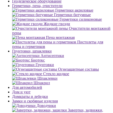
Геодезическое оборудование
Герметики, пена, очистители
Герметики акриловые
Герметики битумные
Герметики силиконовые
Жидкие гвозди
Очистители монтажной
пены
Пена монтажная
Пистолеты для
пены и герметиков
Грунтовки, шпаклевки
Антисептики
Биотекс
Грунтовки
Огнезащитные составы
Стекло жидкое
Шпаклевки
Шпакрил
Для автомобилей
Дом и уют
Домкраты и лебедки
Замки и скобяные изделия
Доводчики
Завертки, задвижки,