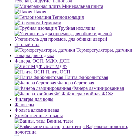
геоспан, ондутис, наноизол
Минеральная плита
Пакля
Теплоизоляция
Термоком
Трубная изоляция
Утеплитель для проемов, для обивки дверей
Теплый пол
Терморегуляторы, датчики
Товары для отдыха
Фанера, ОСП, МДФ, ДСП
Лист МДФ
Плита ОСП
Плита фибролитовая
Фанера березовая
Фанера ламинированная
Фанера хвойная ФСФ
Фильтры для воды
Флюгеры
Фольга алюминиевая
Хозяйственные товары
Ванны, тазы
Вафельное полотно,
полотенца