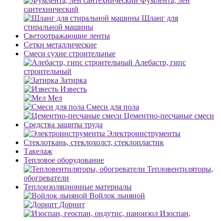
Фумлента, лен
сантехнический
Шланг для
стиральной машины
Светоотражающие ленты
Сетки металлические
Смеси сухие строительные
Алебастр, гипс
строительный
Затирка
Известь
Мел
Смеси для пола
Цементно-песчаные смеси
Средства защиты труда
Электроинструменты
Стеклоткань, стеклохолст, стеклопластик
Такелаж
Тепловое оборудование
Тепловентиляторы,
обогреватели
Теплоизоляционные материалы
Войлок льняной
Дорнит
Изоспан,