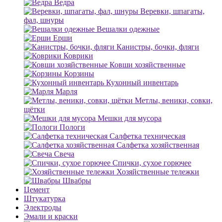
Ведра
Веревки, шпагаты,
фал, шнуры
Вешалки одежные
Ерши
Канистры, бочки, фляги
Коврики
Ковши хозяйственные
Корзины
Кухонный инвентарь
Марля
Метлы, веники, совки,
щётки
Мешки для мусора
Пологи
Салфетка техническая
Салфетка хозяйственная
Свеча
Спички, сухое горючее
Хозяйственные тележки
Швабры
Цемент
Штукатурка
Электроды
Эмали и краски