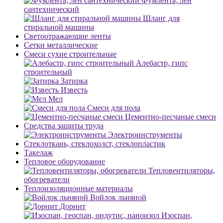
Фумлента, лен
сантехнический
Шланг для
стиральной машины
Светоотражающие ленты
Сетки металлические
Смеси сухие строительные
Алебастр, гипс
строительный
Затирка
Известь
Мел
Смеси для пола
Цементно-песчаные смеси
Средства защиты труда
Электроинструменты
Стеклоткань, стеклохолст, стеклопластик
Такелаж
Тепловое оборудование
Тепловентиляторы,
обогреватели
Теплоизоляционные материалы
Войлок льняной
Дорнит
Изоспан,