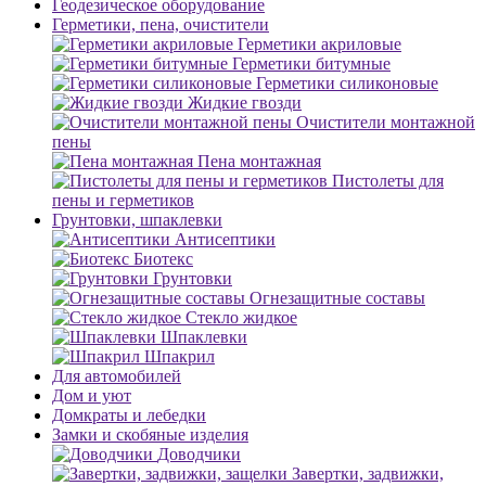
Геодезическое оборудование
Герметики, пена, очистители
Герметики акриловые
Герметики битумные
Герметики силиконовые
Жидкие гвозди
Очистители монтажной
пены
Пена монтажная
Пистолеты для
пены и герметиков
Грунтовки, шпаклевки
Антисептики
Биотекс
Грунтовки
Огнезащитные составы
Стекло жидкое
Шпаклевки
Шпакрил
Для автомобилей
Дом и уют
Домкраты и лебедки
Замки и скобяные изделия
Доводчики
Завертки, задвижки,