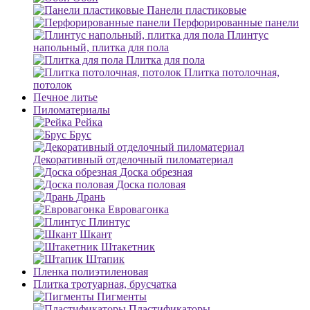
Панели пластиковые
Перфорированные панели
Плинтус
напольный, плитка для пола
Плитка для пола
Плитка потолочная,
потолок
Печное литье
Пиломатериалы
Рейка
Брус
Декоративный отделочный пиломатериал
Доска обрезная
Доска половая
Дрань
Евровагонка
Плинтус
Шкант
Штакетник
Штапик
Пленка полиэтиленовая
Плитка тротуарная, брусчатка
Пигменты
Пластификаторы