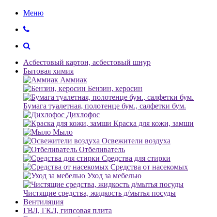
Меню
Асбестовый картон, асбестовый шнур
Бытовая химия
Аммиак
Бензин, керосин
Бумага туалетная, полотенце бум., салфетки бум.
Дихлофос
Краска для кожи, замши
Мыло
Освежители воздуха
Отбеливатель
Средства для стирки
Средства от насекомых
Уход за мебелью
Чистящие средства, жидкость д/мытья посуды
Вентиляция
ГВЛ, ГКЛ, гипсовая плита