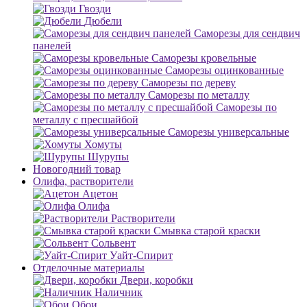
Гвозди
Дюбели
Саморезы для сендвич
панелей
Саморезы кровельные
Саморезы оцинкованные
Саморезы по дереву
Саморезы по металлу
Саморезы по
металлу с пресшайбой
Саморезы универсальные
Хомуты
Шурупы
Новогодний товар
Олифа, растворители
Ацетон
Олифа
Растворители
Смывка старой краски
Сольвент
Уайт-Спирит
Отделочные материалы
Двери, коробки
Наличник
Обои