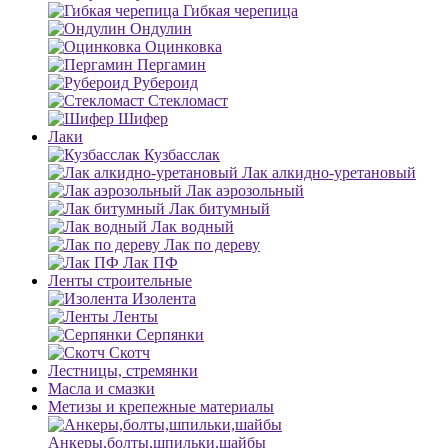
Гибкая черепица
Ондулин
Оцинковка
Пергамин
Рубероид
Стекломаст
Шифер
Лаки
Кузбасслак
Лак алкидно-уретановый
Лак аэрозольный
Лак битумный
Лак водный
Лак по дереву
Лак ПФ
Ленты строительные
Изолента
Ленты
Серпянки
Скотч
Лестницы, стремянки
Масла и смазки
Метизы и крепежные материалы
Анкеры,болты,шпильки,шайбы