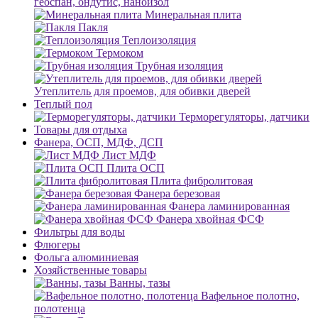
геоспан, ондутис, наноизол
Минеральная плита
Пакля
Теплоизоляция
Термоком
Трубная изоляция
Утеплитель для проемов, для обивки дверей
Теплый пол
Терморегуляторы, датчики
Товары для отдыха
Фанера, ОСП, МДФ, ДСП
Лист МДФ
Плита ОСП
Плита фибролитовая
Фанера березовая
Фанера ламинированная
Фанера хвойная ФСФ
Фильтры для воды
Флюгеры
Фольга алюминиевая
Хозяйственные товары
Ванны, тазы
Вафельное полотно,
полотенца