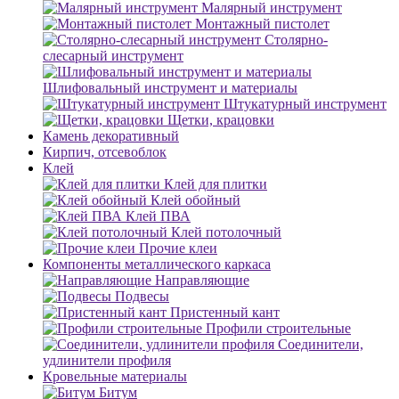
Малярный инструмент
Монтажный пистолет
Столярно-
слесарный инструмент
Шлифовальный инструмент и материалы
Штукатурный инструмент
Щетки, крацовки
Камень декоративный
Кирпич, отсевоблок
Клей
Клей для плитки
Клей обойный
Клей ПВА
Клей потолочный
Прочие клеи
Компоненты металлического каркаса
Направляющие
Подвесы
Пристенный кант
Профили строительные
Соединители,
удлинители профиля
Кровельные материалы
Битум