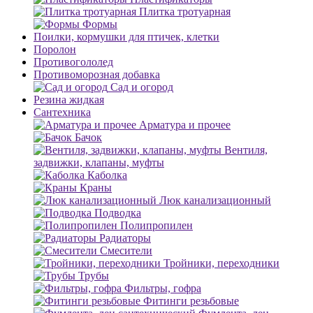
Плитка тротуарная
Формы
Поилки, кормушки для птичек, клетки
Поролон
Противогололед
Противоморозная добавка
Сад и огород
Резина жидкая
Сантехника
Арматура и прочее
Бачок
Вентиля,
задвижки, клапаны, муфты
Каболка
Краны
Люк канализационный
Подводка
Полипропилен
Радиаторы
Смесители
Тройники, переходники
Трубы
Фильтры, гофра
Фитинги резьбовые