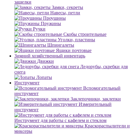
защелки
Замки, секреты
Навесы, петли
Проушины
Пружины
Ручки
Скобы строительные
Уголки, пластины
Шпингалеты
Ящики почтовые
Зимний хозяйственный инвентарь
Движки
Ледорубы, скребки для
снега
Лопаты
Инструмент
Вспомогательный
инструмент
Заклепочники, заклепки
Измерительный
инструмент
Инструмент для работы с кафелем и стеклом
Краскораспылители и
миксеры