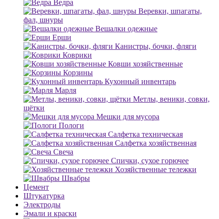
Ведра
Веревки, шпагаты,
фал, шнуры
Вешалки одежные
Ерши
Канистры, бочки, фляги
Коврики
Ковши хозяйственные
Корзины
Кухонный инвентарь
Марля
Метлы, веники, совки,
щётки
Мешки для мусора
Пологи
Салфетка техническая
Салфетка хозяйственная
Свеча
Спички, сухое горючее
Хозяйственные тележки
Швабры
Цемент
Штукатурка
Электроды
Эмали и краски