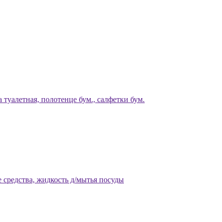
 туалетная, полотенце бум., салфетки бум.
 средства, жидкость д/мытья посуды