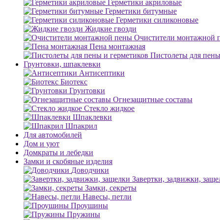
Герметики акриловые
Герметики битумные
Герметики силиконовые
Жидкие гвозди
Очистители монтажной 
Пена монтажная
Пистолеты для пены
Грунтовки, шпаклевки
Антисептики
Биотекс
Грунтовки
Огнезащитные составы
Стекло жидкое
Шпаклевки
Шпакрил
Для автомобилей
Дом и уют
Домкраты и лебедки
Замки и скобяные изделия
Доводчики
Завертки, задвижки, заще
Замки, секреты
Навесы, петли
Проушины
Пружины