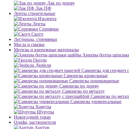
Лак по дереву
Лак ПФ
Ленты строительные
Изолента
Ленты
Серпянки
Скотч
Лестницы, стремянки
Масла и смазки
Метизы и крепежные материалы
Анкеры,болты,шпильк
Гвозди
Дюбели
Саморезы для сендвич 
Саморезы кровельные
Саморезы оцинкованные
Саморезы по дереву
Саморезы по металлу
Саморезы по метал
Саморезы универсальные
Хомуты
Шурупы
Новогодний товар
Олифа, растворители
Ацетон