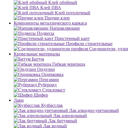
Клей обойный
Клей ПВА
Клей потолочный
Прочие клеи
Компоненты металлического каркаса
Направляющие
Подвесы
Пристенный кант
Профили строительные
Соединители, удли
Кровельные материалы
Битум
Гибкая черепица
Ондулин
Оцинковка
Пергамин
Рубероид
Стекломаст
Шифер
Лаки
Кузбасслак
Лак алкидно-уретановый
Лак аэрозольный
Лак битумный
Лак водный