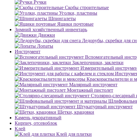
Ручки
Скобы строительные
Уголки, пластины
Шпингалеты
Ящики почтовые
Зимний хозяйственный инвентарь
Движки
Ледорубы, скребки для сн
Лопаты
Инструмент
Вспомогательный инстр
Заклепочники, заклепки
Измерительный инструме
Инструмен
Краскораспылители и 
Малярный инструмент
Монтажный пистолет
Столярно-слесарный 
Шлифовальны
Штукатурный инструмент
Щетки, крацовки
Камень декоративный
Кирпич, отсевоблок
Клей
Клей для плитки