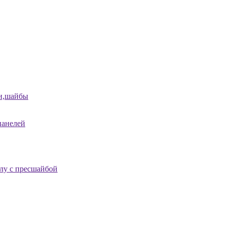
и,шайбы
панелей
лу с пресшайбой