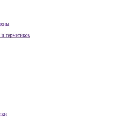
пены
 и герметиков
лки