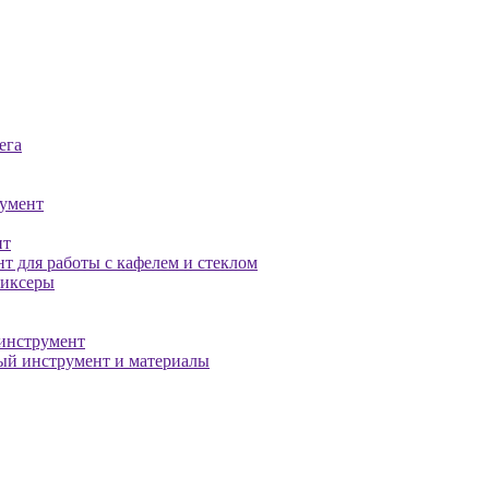
ега
умент
нт
т для работы с кафелем и стеклом
миксеры
инструмент
й инструмент и материалы