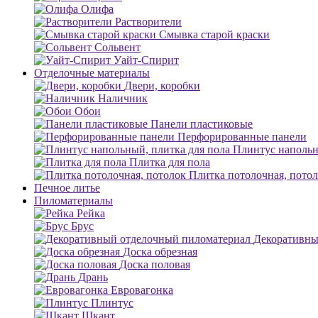
Олифа
Растворители
Смывка старой краски
Сольвент
Уайт-Спирит
Отделочные материалы
Двери, коробки
Наличник
Обои
Панели пластиковые
Перфорированные панели
Плинтус напольн
Плитка для пола
Плитка потолочная, пото
Печное литье
Пиломатериалы
Рейка
Брус
Декоративны
Доска обрезная
Доска половая
Дрань
Евровагонка
Плинтус
Шкант