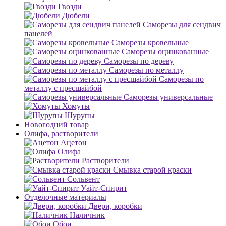
Гвозди
Дюбели
Саморезы для сендвич
панелей
Саморезы кровельные
Саморезы оцинкованные
Саморезы по дереву
Саморезы по металлу
Саморезы по
металлу с пресшайбой
Саморезы универсальные
Хомуты
Шурупы
Новогодний товар
Олифа, растворители
Ацетон
Олифа
Растворители
Смывка старой краски
Сольвент
Уайт-Спирит
Отделочные материалы
Двери, коробки
Наличник
Обои