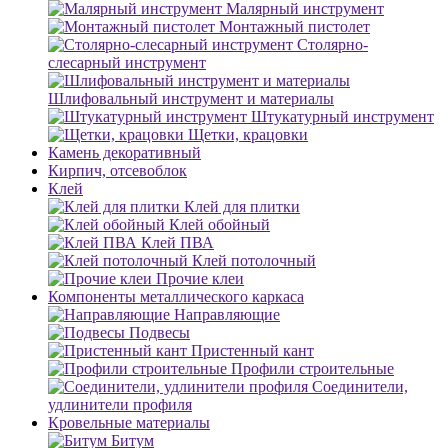
Малярный инструмент
Монтажный пистолет
Столярно-
слесарный инструмент
Шлифовальный инструмент и материалы
Штукатурный инструмент
Щетки, крацовки
Камень декоративный
Кирпич, отсевоблок
Клей
Клей для плитки
Клей обойный
Клей ПВА
Клей потолочный
Прочие клеи
Компоненты металлического каркаса
Направляющие
Подвесы
Пристенный кант
Профили строительные
Соединители,
удлинители профиля
Кровельные материалы
Битум