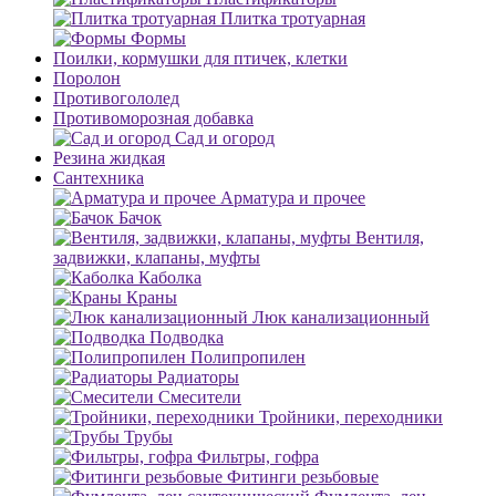
Плитка тротуарная
Формы
Поилки, кормушки для птичек, клетки
Поролон
Противогололед
Противоморозная добавка
Сад и огород
Резина жидкая
Сантехника
Арматура и прочее
Бачок
Вентиля,
задвижки, клапаны, муфты
Каболка
Краны
Люк канализационный
Подводка
Полипропилен
Радиаторы
Смесители
Тройники, переходники
Трубы
Фильтры, гофра
Фитинги резьбовые