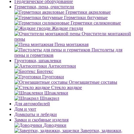
Геодезическое оборудование
Герметики, пена, очистители
Герметики акриловые
Герметики битумные
Герметики силиконовые
Жидкие гвозди
Очистители монтажной
пены
Пена монтажная
Пистолеты для
пены и герметиков
Грунтовки, шпаклевки
Антисептики
Биотекс
Грунтовки
Огнезащитные составы
Стекло жидкое
Шпаклевки
Шпакрил
Для автомобилей
Дом и уют
Домкраты и лебедки
Замки и скобяные изделия
Доводчики
Завертки, задвижки,