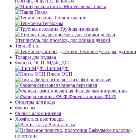
геоспан, ондутис, наноизол
Минеральная плита
Пакля
Теплоизоляция
Термоком
Трубная изоляция
Утеплитель для проемов, для обивки дверей
Теплый пол
Терморегуляторы, датчики
Товары для отдыха
Фанера, ОСП, МДФ, ДСП
Лист МДФ
Плита ОСП
Плита фибролитовая
Фанера березовая
Фанера ламинированная
Фанера хвойная ФСФ
Фильтры для воды
Флюгеры
Фольга алюминиевая
Хозяйственные товары
Ванны, тазы
Вафельное полотно,
полотенца