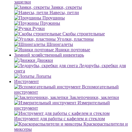
защелки
Замки, секреты
Навесы, петли
Проушины
Пружины
Ручки
Скобы строительные
Уголки, пластины
Шпингалеты
Ящики почтовые
Зимний хозяйственный инвентарь
Движки
Ледорубы, скребки для
снега
Лопаты
Инструмент
Вспомогательный
инструмент
Заклепочники, заклепки
Измерительный
инструмент
Инструмент для работы с кафелем и стеклом
Краскораспылители и
миксеры