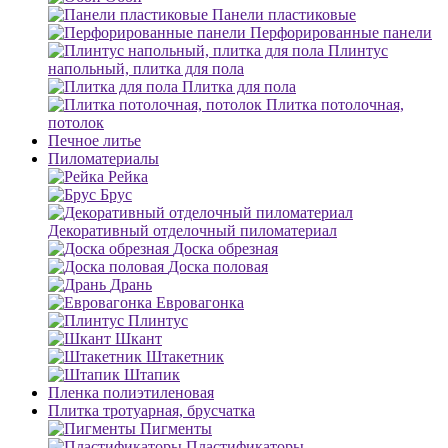
Панели пластиковые
Перфорированные панели
Плинтус
напольный, плитка для пола
Плитка для пола
Плитка потолочная,
потолок
Печное литье
Пиломатериалы
Рейка
Брус
Декоративный отделочный пиломатериал
Доска обрезная
Доска половая
Дрань
Евровагонка
Плинтус
Шкант
Штакетник
Штапик
Пленка полиэтиленовая
Плитка тротуарная, брусчатка
Пигменты
Пластификаторы