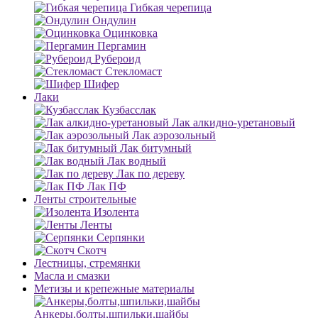
Гибкая черепица
Ондулин
Оцинковка
Пергамин
Рубероид
Стекломаст
Шифер
Лаки
Кузбасслак
Лак алкидно-уретановый
Лак аэрозольный
Лак битумный
Лак водный
Лак по дереву
Лак ПФ
Ленты строительные
Изолента
Ленты
Серпянки
Скотч
Лестницы, стремянки
Масла и смазки
Метизы и крепежные материалы
Анкеры,болты,шпильки,шайбы