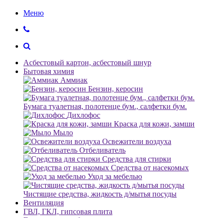
Меню
Асбестовый картон, асбестовый шнур
Бытовая химия
Аммиак
Бензин, керосин
Бумага туалетная, полотенце бум., салфетки бум.
Дихлофос
Краска для кожи, замши
Мыло
Освежители воздуха
Отбеливатель
Средства для стирки
Средства от насекомых
Уход за мебелью
Чистящие средства, жидкость д/мытья посуды
Вентиляция
ГВЛ, ГКЛ, гипсовая плита