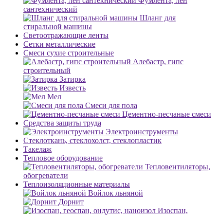
Фумлента, лен
сантехнический
Шланг для
стиральной машины
Светоотражающие ленты
Сетки металлические
Смеси сухие строительные
Алебастр, гипс
строительный
Затирка
Известь
Мел
Смеси для пола
Цементно-песчаные смеси
Средства защиты труда
Электроинструменты
Стеклоткань, стеклохолст, стеклопластик
Такелаж
Тепловое оборудование
Тепловентиляторы,
обогреватели
Теплоизоляционные материалы
Войлок льняной
Дорнит
Изоспан,