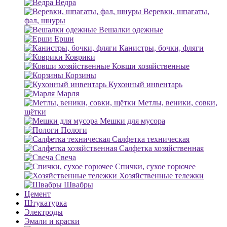
Ведра
Веревки, шпагаты,
фал, шнуры
Вешалки одежные
Ерши
Канистры, бочки, фляги
Коврики
Ковши хозяйственные
Корзины
Кухонный инвентарь
Марля
Метлы, веники, совки,
щётки
Мешки для мусора
Пологи
Салфетка техническая
Салфетка хозяйственная
Свеча
Спички, сухое горючее
Хозяйственные тележки
Швабры
Цемент
Штукатурка
Электроды
Эмали и краски