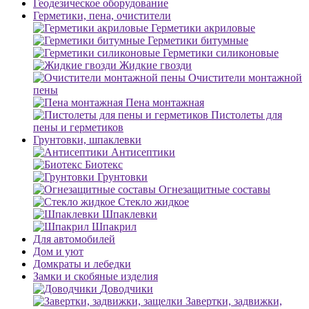
Геодезическое оборудование
Герметики, пена, очистители
Герметики акриловые
Герметики битумные
Герметики силиконовые
Жидкие гвозди
Очистители монтажной
пены
Пена монтажная
Пистолеты для
пены и герметиков
Грунтовки, шпаклевки
Антисептики
Биотекс
Грунтовки
Огнезащитные составы
Стекло жидкое
Шпаклевки
Шпакрил
Для автомобилей
Дом и уют
Домкраты и лебедки
Замки и скобяные изделия
Доводчики
Завертки, задвижки,