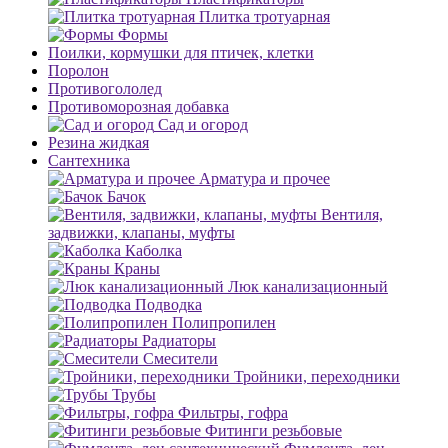
Плитка тротуарная
Формы
Поилки, кормушки для птичек, клетки
Поролон
Противогололед
Противоморозная добавка
Сад и огород
Резина жидкая
Сантехника
Арматура и прочее
Бачок
Вентиля,
задвижки, клапаны, муфты
Каболка
Краны
Люк канализационный
Подводка
Полипропилен
Радиаторы
Смесители
Тройники, переходники
Трубы
Фильтры, гофра
Фитинги резьбовые