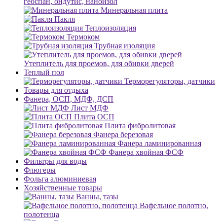
геоспан, ондутис, наноизол
Минеральная плита
Пакля
Теплоизоляция
Термоком
Трубная изоляция
Утеплитель для проемов, для обивки дверей
Теплый пол
Терморегуляторы, датчики
Товары для отдыха
Фанера, ОСП, МДФ, ДСП
Лист МДФ
Плита ОСП
Плита фибролитовая
Фанера березовая
Фанера ламинированная
Фанера хвойная ФСФ
Фильтры для воды
Флюгеры
Фольга алюминиевая
Хозяйственные товары
Ванны, тазы
Вафельное полотно,
полотенца