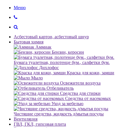
Меню
Асбестовый картон, асбестовый шнур
Бытовая химия
Аммиак
Бензин, керосин
Бумага туалетная, полотенце бум., салфетки бум.
Дихлофос
Краска для кожи, замши
Мыло
Освежители воздуха
Отбеливатель
Средства для стирки
Средства от насекомых
Уход за мебелью
Чистящие средства, жидкость д/мытья посуды
Вентиляция
ГВЛ, ГКЛ, гипсовая плита