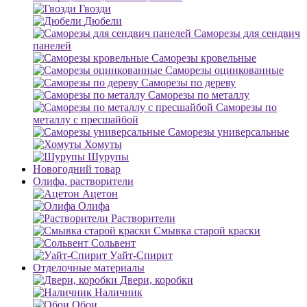
Гвозди
Дюбели
Саморезы для сендвич
панелей
Саморезы кровельные
Саморезы оцинкованные
Саморезы по дереву
Саморезы по металлу
Саморезы по
металлу с пресшайбой
Саморезы универсальные
Хомуты
Шурупы
Новогодний товар
Олифа, растворители
Ацетон
Олифа
Растворители
Смывка старой краски
Сольвент
Уайт-Спирит
Отделочные материалы
Двери, коробки
Наличник
Обои