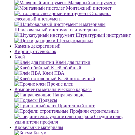
Малярный инструмент
Монтажный пистолет
Столярно-
слесарный инструмент
Шлифовальный инструмент и материалы
Штукатурный инструмент
Щетки, крацовки
Камень декоративный
Кирпич, отсевоблок
Клей
Клей для плитки
Клей обойный
Клей ПВА
Клей потолочный
Прочие клеи
Компоненты металлического каркаса
Направляющие
Подвесы
Пристенный кант
Профили строительные
Соединители,
удлинители профиля
Кровельные материалы
Битум