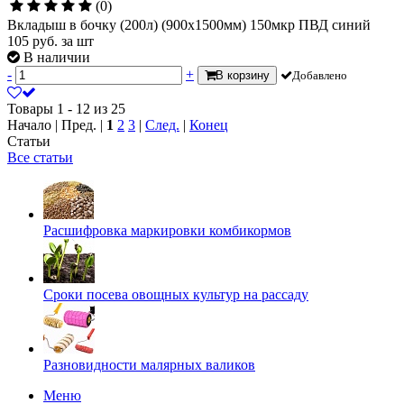
(0)
Вкладыш в бочку (200л) (900х1500мм) 150мкр ПВД синий
105
руб.
за шт
В наличии
-
+
В корзину
Добавлено
Товары 1 - 12 из 25
Начало | Пред. |
1
2
3
|
След.
|
Конец
Статьи
Все статьи
Расшифровка маркировки комбикормов
Сроки посева овощных культур на рассаду
Разновидности малярных валиков
Меню