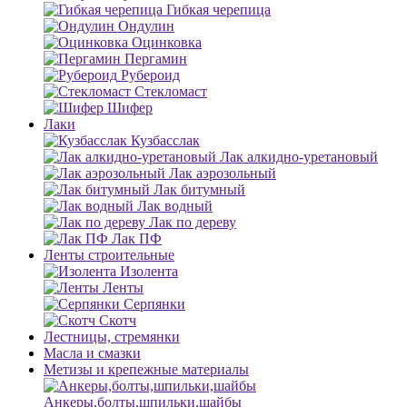
Гибкая черепица
Ондулин
Оцинковка
Пергамин
Рубероид
Стекломаст
Шифер
Лаки
Кузбасслак
Лак алкидно-уретановый
Лак аэрозольный
Лак битумный
Лак водный
Лак по дереву
Лак ПФ
Ленты строительные
Изолента
Ленты
Серпянки
Скотч
Лестницы, стремянки
Масла и смазки
Метизы и крепежные материалы
Анкеры,болты,шпильки,шайбы