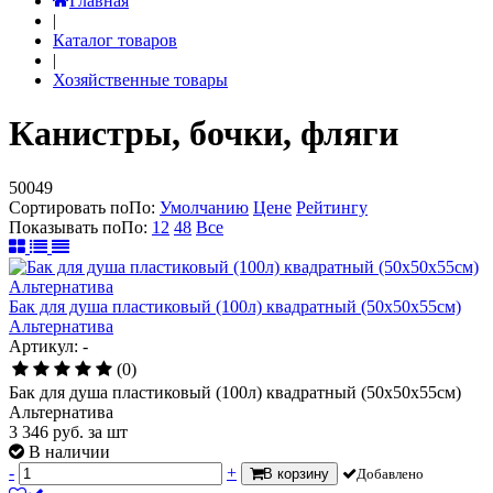
Главная
|
Каталог товаров
|
Хозяйственные товары
Канистры, бочки, фляги
50049
Сортировать по
По
:
Умолчанию
Цене
Рейтингу
Показывать по
По
:
12
48
Все
Бак для душа пластиковый (100л) квадратный (50х50х55см)
Альтернатива
Артикул: -
(0)
Бак для душа пластиковый (100л) квадратный (50х50х55см)
Альтернатива
3 346
руб.
за шт
В наличии
-
+
В корзину
Добавлено