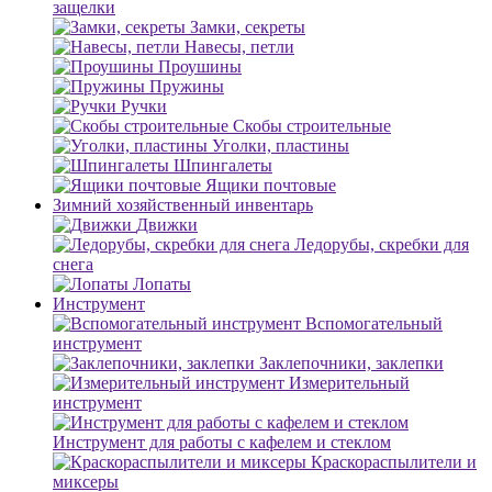
защелки
Замки, секреты
Навесы, петли
Проушины
Пружины
Ручки
Скобы строительные
Уголки, пластины
Шпингалеты
Ящики почтовые
Зимний хозяйственный инвентарь
Движки
Ледорубы, скребки для
снега
Лопаты
Инструмент
Вспомогательный
инструмент
Заклепочники, заклепки
Измерительный
инструмент
Инструмент для работы с кафелем и стеклом
Краскораспылители и
миксеры