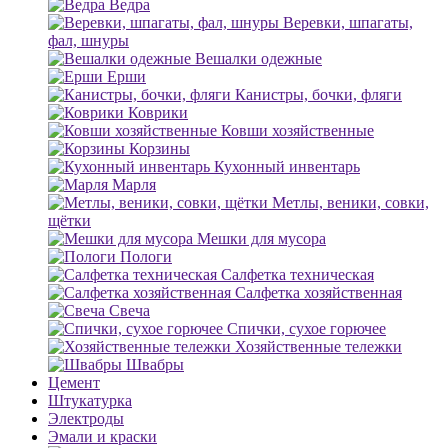
Ведра
Веревки, шпагаты,
фал, шнуры
Вешалки одежные
Ерши
Канистры, бочки, фляги
Коврики
Ковши хозяйственные
Корзины
Кухонный инвентарь
Марля
Метлы, веники, совки,
щётки
Мешки для мусора
Пологи
Салфетка техническая
Салфетка хозяйственная
Свеча
Спички, сухое горючее
Хозяйственные тележки
Швабры
Цемент
Штукатурка
Электроды
Эмали и краски