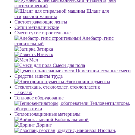
Фумлента, лен
сантехнический
Шланг для
стиральной машины
Светоотражающие ленты
Сетки металлические
Смеси сухие строительные
Алебастр, гипс
строительный
Затирка
Известь
Мел
Смеси для пола
Цементно-песчаные смеси
Средства защиты труда
Электроинструменты
Стеклоткань, стеклохолст, стеклопластик
Такелаж
Тепловое оборудование
Тепловентиляторы,
обогреватели
Теплоизоляционные материалы
Войлок льняной
Дорнит
Изоспан,