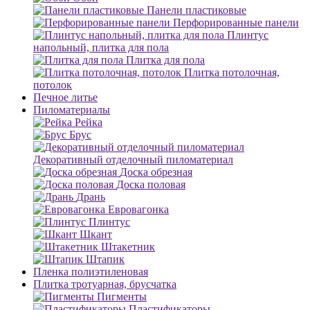
Панели пластиковые
Перфорированные панели
Плинтус
напольный, плитка для пола
Плитка для пола
Плитка потолочная,
потолок
Печное литье
Пиломатериалы
Рейка
Брус
Декоративный отделочный пиломатериал
Доска обрезная
Доска половая
Дрань
Евровагонка
Плинтус
Шкант
Штакетник
Штапик
Пленка полиэтиленовая
Плитка тротуарная, брусчатка
Пигменты
Пластификаторы